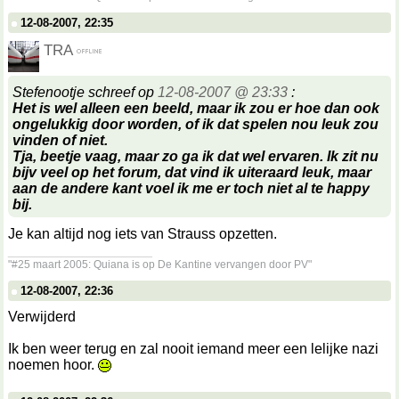
12-08-2007, 22:35
TRA
Stefenootje schreef op
12-08-2007 @ 23:33
:
Het is wel alleen een beeld, maar ik zou er hoe dan ook
ongelukkig door worden, of ik dat spelen nou leuk zou
vinden of niet.
Tja, beetje vaag, maar zo ga ik dat wel ervaren. Ik zit nu
bijv veel op het forum, dat vind ik uiteraard leuk, maar
aan de andere kant voel ik me er toch niet al te happy
bij.
Je kan altijd nog iets van Strauss opzetten.
__________________
"#25 maart 2005: Quiana is op De Kantine vervangen door PV"
12-08-2007, 22:36
Verwijderd
Ik ben weer terug en zal nooit iemand meer een lelijke nazi
noemen hoor.