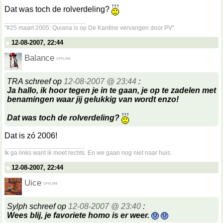
Dat was toch de rolverdeling?
__________________
"#25 maart 2005: Quiana is op De Kantine vervangen door PV"
12-08-2007, 22:44
Balance
TRA schreef op
12-08-2007 @ 23:44
:
Ja hallo, ik hoor tegen je in te gaan, je op te zadelen met
benamingen waar jij gelukkig van wordt enzo!
Dat was toch de rolverdeling?
Dat is zó 2006!
__________________
Ik ga links want ik moet rechts. En we gaan nog niet naar huis.
12-08-2007, 22:44
Uice
Sylph schreef op
12-08-2007 @ 23:40
:
Wees blij, je favoriete homo is er weer.