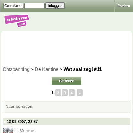
Zoeken
Ontspanning
>
De Kantine
>
Wat saai zeg! #11
Gesloten
1
2
3
4
»
Naar beneden!
12-08-2007, 22:27
TRA