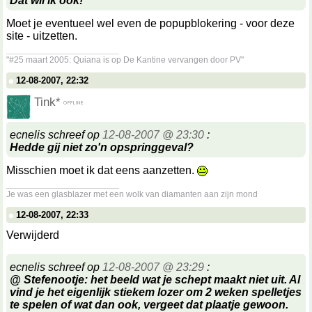
Dat wil ik ook!
Moet je eventueel wel even de popupblokering - voor deze
site - uitzetten.
__________________
"#25 maart 2005: Quiana is op De Kantine vervangen door PV"
12-08-2007, 22:32
Tink*
ecnelis schreef op
12-08-2007 @ 23:30
:
Hedde gij niet zo'n opspringgeval?
Misschien moet ik dat eens aanzetten.
__________________
Je was een glasblazer met een wolk van diamanten aan zijn mond
12-08-2007, 22:33
Verwijderd
ecnelis schreef op
12-08-2007 @ 23:29
:
@ Stefenootje: het beeld wat je schept maakt niet uit. Al
vind je het eigenlijk stiekem lozer om 2 weken spelletjes
te spelen of wat dan ook, vergeet dat plaatje gewoon.