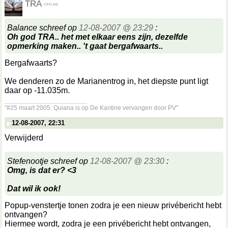
TRA
Balance schreef op
12-08-2007 @ 23:29
:
Oh god TRA.. het met elkaar eens zijn, dezelfde
opmerking maken.. 't gaat bergafwaarts..
Bergafwaarts?
We denderen zo de Marianentrog in, het diepste punt ligt
daar op -11.035m.
__________________
"#25 maart 2005: Quiana is op De Kantine vervangen door PV"
12-08-2007, 22:31
Verwijderd
Stefenootje schreef op
12-08-2007 @ 23:30
:
Omg, is dat er? <3
Dat wil ik ook!
Popup-venstertje tonen zodra je een nieuw privébericht hebt
ontvangen?
Hiermee wordt, zodra je een privébericht hebt ontvangen,