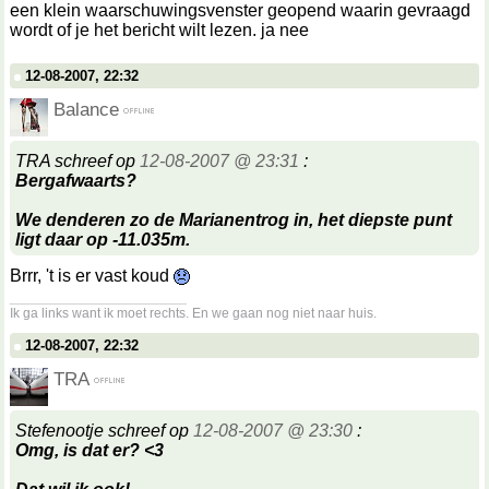
een klein waarschuwingsvenster geopend waarin gevraagd
wordt of je het bericht wilt lezen. ja nee
12-08-2007, 22:32
Balance
TRA schreef op
12-08-2007 @ 23:31
:
Bergafwaarts?
We denderen zo de Marianentrog in, het diepste punt
ligt daar op -11.035m.
Brrr, 't is er vast koud
__________________
Ik ga links want ik moet rechts. En we gaan nog niet naar huis.
12-08-2007, 22:32
TRA
Stefenootje schreef op
12-08-2007 @ 23:30
:
Omg, is dat er? <3