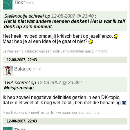
Tink*
Stefenootje schreef op
12-08-2007 @ 23:40
:
Het is niet wat andere mensen denken! Het is wat ik zelf
denk op zo'n moment.
Het heeft invloed omdat jij kritisch bent op jezelf enzo.
Maar heb je al een idee of je gaat of niet?
__________________
Je was een glasblazer met een wolk van diamanten aan zijn mond
12-08-2007, 22:43
Balance
TRA schreef op
12-08-2007 @ 23:39
:
Meisje-meisje.
Ik heb zoveel negatieve definities gezien in een DK-topic,
dat ik niet weet of ik nog wel zo blij ben met die benaming
__________________
Ik ga links want ik moet rechts. En we gaan nog niet naar huis.
12-08-2007, 22:43