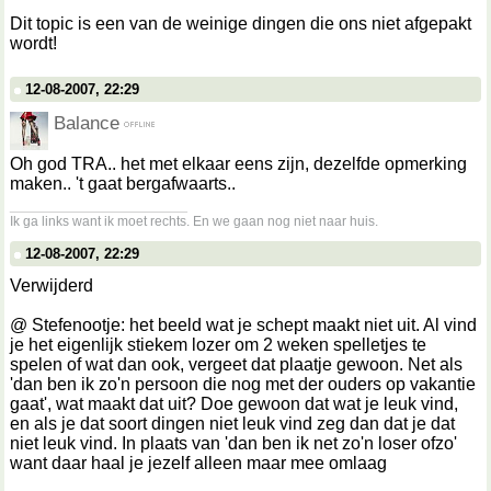
Dit topic is een van de weinige dingen die ons niet afgepakt
wordt!
12-08-2007, 22:29
Balance
Oh god TRA.. het met elkaar eens zijn, dezelfde opmerking
maken.. 't gaat bergafwaarts..
__________________
Ik ga links want ik moet rechts. En we gaan nog niet naar huis.
12-08-2007, 22:29
Verwijderd
@ Stefenootje: het beeld wat je schept maakt niet uit. Al vind
je het eigenlijk stiekem lozer om 2 weken spelletjes te
spelen of wat dan ook, vergeet dat plaatje gewoon. Net als
'dan ben ik zo'n persoon die nog met der ouders op vakantie
gaat', wat maakt dat uit? Doe gewoon dat wat je leuk vind,
en als je dat soort dingen niet leuk vind zeg dan dat je dat
niet leuk vind. In plaats van 'dan ben ik net zo'n loser ofzo'
want daar haal je jezelf alleen maar mee omlaag