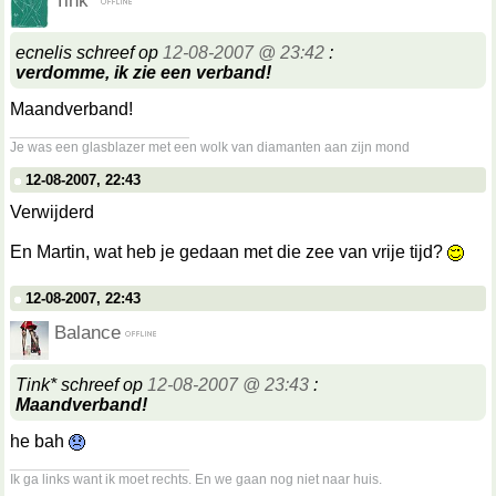
Tink*
ecnelis schreef op
12-08-2007 @ 23:42
:
verdomme, ik zie een verband!
Maandverband!
__________________
Je was een glasblazer met een wolk van diamanten aan zijn mond
12-08-2007, 22:43
Verwijderd
En Martin, wat heb je gedaan met die zee van vrije tijd?
12-08-2007, 22:43
Balance
Tink* schreef op
12-08-2007 @ 23:43
:
Maandverband!
he bah
__________________
Ik ga links want ik moet rechts. En we gaan nog niet naar huis.