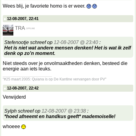
Wees blij, je favoriete homo is er weer.
12-08-2007, 22:41
TRA
Stefenootje schreef op
12-08-2007 @ 23:40
:
Het is niet wat andere mensen denken! Het is wat ik zelf
denk op zo'n moment.
Niet steeds over je onvolmaaktheden denken, besteed die
energie aan iets leuks.
__________________
"#25 maart 2005: Quiana is op De Kantine vervangen door PV"
12-08-2007, 22:42
Verwijderd
Sylph schreef op
12-08-2007 @ 23:38
:
*hoed afneemt en handkus geeft* mademoiselle!
whoeee