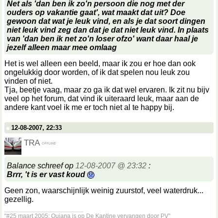
Net als 'dan ben ik zo'n persoon die nog met der
ouders op vakantie gaat', wat maakt dat uit? Doe
gewoon dat wat je leuk vind, en als je dat soort dingen
niet leuk vind zeg dan dat je dat niet leuk vind. In plaats
van 'dan ben ik net zo'n loser ofzo' want daar haal je
jezelf alleen maar mee omlaag
Het is wel alleen een beeld, maar ik zou er hoe dan ook
ongelukkig door worden, of ik dat spelen nou leuk zou
vinden of niet.
Tja, beetje vaag, maar zo ga ik dat wel ervaren. Ik zit nu bijv
veel op het forum, dat vind ik uiteraard leuk, maar aan de
andere kant voel ik me er toch niet al te happy bij.
12-08-2007, 22:33
TRA
Balance schreef op
12-08-2007 @ 23:32
:
Brrr, 't is er vast koud
Geen zon, waarschijnlijk weinig zuurstof, veel waterdruk...
gezellig.
__________________
"#25 maart 2005: Quiana is op De Kantine vervangen door PV"