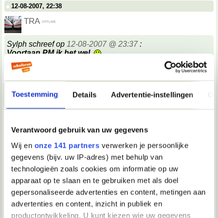
12-08-2007, 22:38
TRA
Sylph schreef op
12-08-2007 @ 23:37
:
Voortaan PM ik het wel.
__________________
"#25 maart 2005: Quiana is op De Kantine vervangen door PV"
Toestemming
Details
Advertentie-instellingen
Ov
12-08-2007, 22:38
Tink*
Verantwoord gebruik van uw gegevens
Stefenootje, je moet niet zoveel nadenken over wat andere
mensen misschien wel niet zouden kunnen denken.
Dat
Wij en
onze 141 partners
verwerken je persoonlijke
is alleen maar vermoeiend. Gewoon doen wat jij wilt en
gegevens (bijv. uw IP-adres) met behulp van
/caren wat anderen denken!
__________________
technologieën zoals cookies om informatie op uw
Je was een glasblazer met een wolk van diamanten aan zijn mond
apparaat op te slaan en te gebruiken met als doel
12-08-2007, 22:38
gepersonaliseerde advertenties en content, metingen aan
advertenties en content, inzicht in publiek en
TRA
productontwikkeling. U kunt kiezen wie uw gegevens