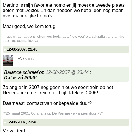
Martino is mijn favoriete homo en jij moet de tweede plaats
delen met Dexter. En dan hebben we het alleen nog maar
over mannelijke homo's.
Maar goed, welkom terug.
__________________
That's what happens when you look, lady. Now you're a salt pillar, and all the
deer are gonna lick ya.
12-08-2007, 22:45
TRA
Balance schreef op
12-08-2007 @ 23:44
:
Dat is zó 2006!
Zolang er in 2007 nog geen nieuwe soort trein op het
Nederlandse net trein rijdt, blijf ik lekker 2006!
Daarnaast, contract van onbepaalde duur?
__________________
"#25 maart 2005: Quiana is op De Kantine vervangen door PV"
12-08-2007, 22:46
Verwijderd