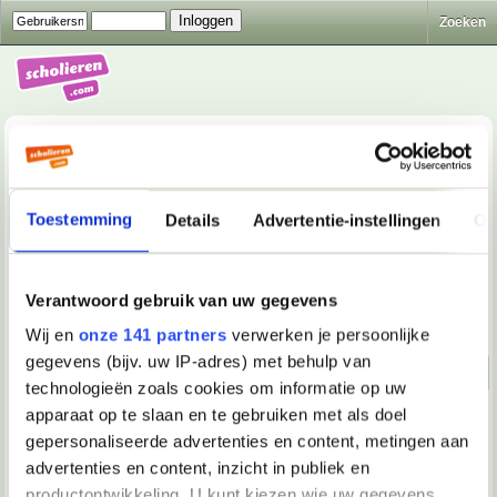
Zoeken
Toestemming
Details
Advertentie-instellingen
Ov
Lichaam & Geest
>
Lichaam & Gezondheid
>
Wat zijn
hoekstukken bij de tandarts?
Verantwoord gebruik van uw gegevens
Beantwoorden
Wij en
onze 141 partners
verwerken je persoonlijke
gegevens (bijv. uw IP-adres) met behulp van
Naar beneden!
technologieën zoals cookies om informatie op uw
apparaat op te slaan en te gebruiken met als doel
22-12-2025, 04:00
gepersonaliseerde advertenties en content, metingen aan
klaus29
advertenties en content, inzicht in publiek en
Lid
productontwikkeling. U kunt kiezen wie uw gegevens