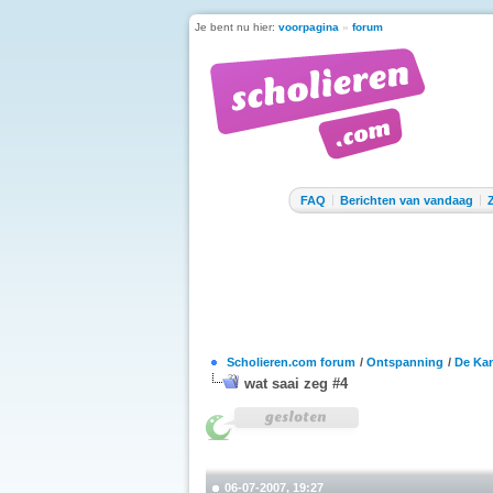
Je bent nu hier:
voorpagina
»
forum
FAQ
Berichten van vandaag
Scholieren.com forum
/
Ontspanning
/
De Kan
wat saai zeg #4
06-07-2007, 19:27