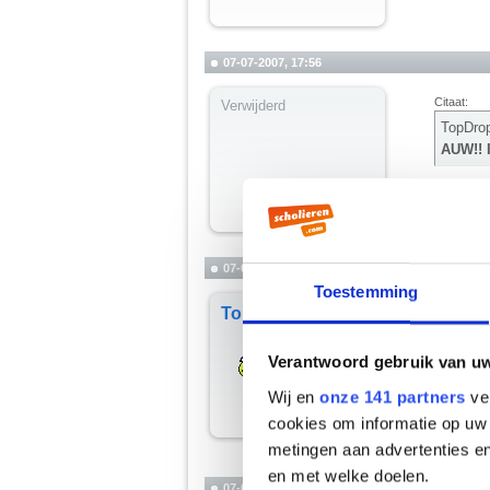
07-07-2007, 17:56
Citaat:
Verwijderd
TopDro
AUW!! 
je wilt gewo
07-07-2007, 18:15
Toestemming
Citaat:
TopDrop
sterren
je wilt
Verantwoord gebruik van u
Wij en
onze 141 partners
ver
Dat doet au
cookies om informatie op uw 
__________
♥ - I miss all 
metingen aan advertenties en
heddegijdage
en met welke doelen.
07-07-2007, 18:16