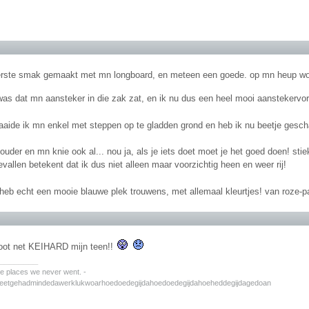
erste smak gemaakt met mn longboard, en meteen een goede. op mn heup w
was dat mn aansteker in die zak zat, en ik nu dus een heel mooi aanstekervor
raaide ik mn enkel met steppen op te gladden grond en heb ik nu beetje ges
uder en mn knie ook al... nou ja, als je iets doet moet je het goed doen! sti
evallen betekent dat ik dus niet alleen maar voorzichtig heen en weer rij!
 heb echt een mooie blauwe plek trouwens, met allemaal kleurtjes! van roze-p
oot net KEIHARD mijn teen!!
________
the places we never went. -
zeetgehadmindedawerklukwoarhoedoedegijdahoedoedegijdahoeheddegijdagedoan