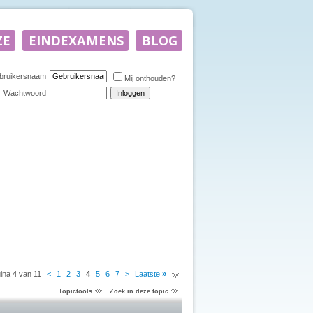
bruikersnaam
Mij onthouden?
Wachtwoord
ina 4 van 11
<
1
2
3
4
5
6
7
>
Laatste
»
Topictools
Zoek in deze topic