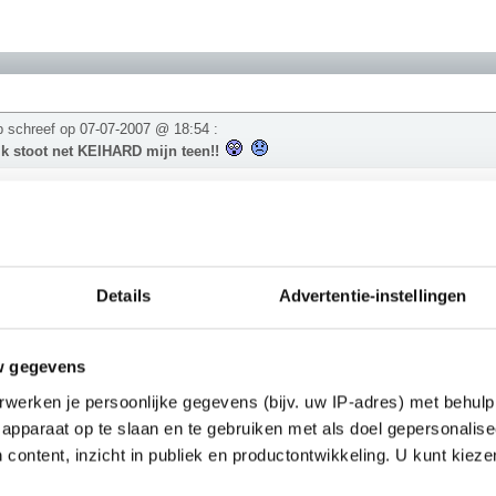
p schreef op
07-07-2007 @ 18:54
:
Ik stoot net KEIHARD mijn teen!!
on aandacht omdat ik net een zielig verhaal aan het vertellen ben
Details
Advertentie-instellingen
meisje schreef op
07-07-2007 @ 18:56
:
 gewoon aandacht omdat ik net een zielig verhaal aan het vertellen ben
w gegevens
werken je persoonlijke gegevens (bijv. uw IP-adres) met behulp
w ja
apparaat op te slaan en te gebruiken met als doel gepersonalise
________
the places we never went. -
 content, inzicht in publiek en productontwikkeling. U kunt kiez
zeetgehadmindedawerklukwoarhoedoedegijdahoedoedegijdahoeheddegijdagedoan