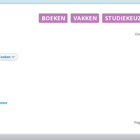
Ge
Zoeken
tine
Pag