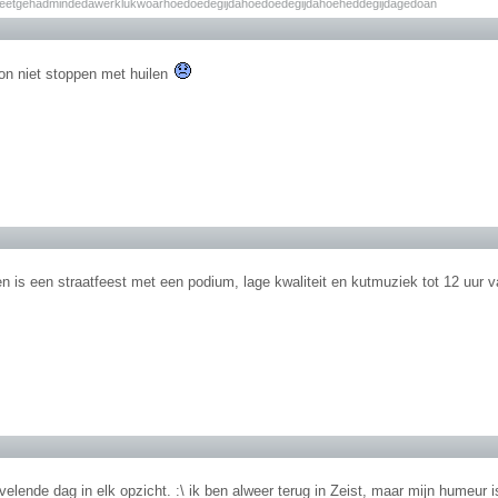
zeetgehadmindedawerklukwoarhoedoedegijdahoedoedegijdahoeheddegijdagedoan
on niet stoppen met huilen
en is een straatfeest met een podium, lage kwaliteit en kutmuziek tot 12 uur 
elende dag in elk opzicht. :\ ik ben alweer terug in Zeist, maar mijn humeur i