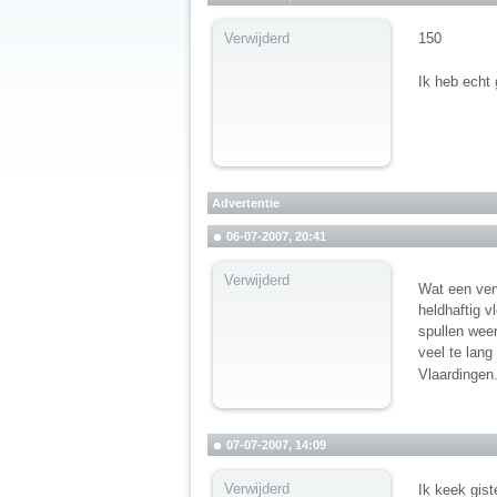
Verwijderd
150
Ik heb echt
Advertentie
06-07-2007, 20:41
Verwijderd
Wat een ver
heldhaftig v
spullen wee
veel te lang
Vlaardingen
07-07-2007, 14:09
Verwijderd
Ik keek gis