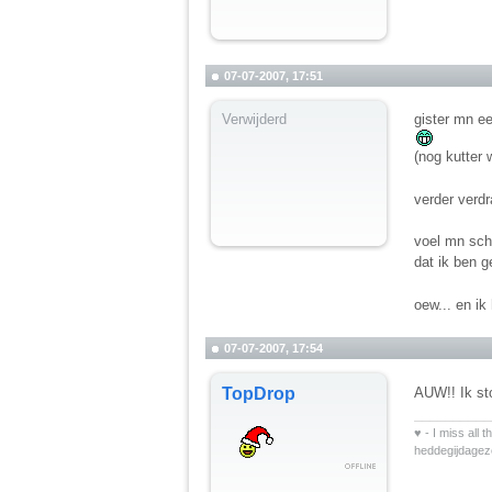
07-07-2007, 17:51
Verwijderd
gister mn e
(nog kutter 
verder verd
voel mn scho
dat ik ben g
oew... en ik
07-07-2007, 17:54
TopDrop
AUW!! Ik st
__________
♥ - I miss all 
heddegijdage