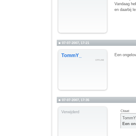
Vandaag heb
en daarbij l
07-07-2007, 17:21
Een ongelov
TommY_
07-07-2007, 17:35
Citaat:
Verwijderd
TommY_
Een on