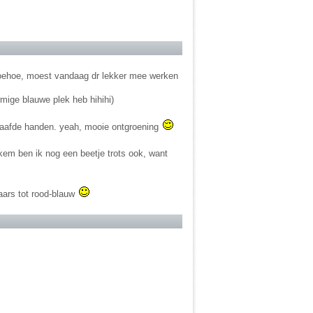
oehoe, moest vandaag dr lekker mee werken
mige blauwe plek heb hihihi)
chaafde handen. yeah, mooie ontgroening
ekem ben ik nog een beetje trots ook, want
aars tot rood-blauw