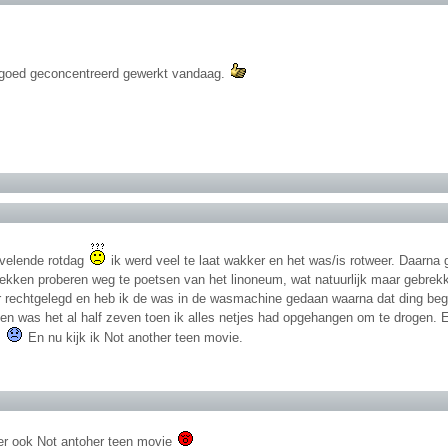
 goed geconcentreerd gewerkt vandaag.
velende rotdag
ik werd veel te laat wakker en het was/is rotweer. Daarna 
lekken proberen weg te poetsen van het linoneum, wat natuurlijk maar gebrekk
r rechtgelegd en heb ik de was in de wasmachine gedaan waarna dat ding begon
 en was het al half zeven toen ik alles netjes had opgehangen om te drogen. 
.
En nu kijk ik Not another teen movie.
ter ook Not antoher teen movie