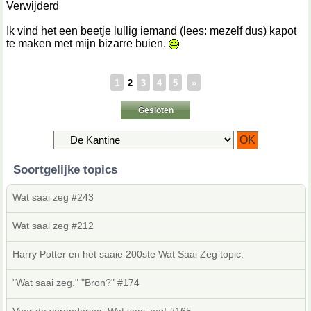
Verwijderd
Ik vind het een beetje lullig iemand (lees: mezelf dus) kapot
te maken met mijn bizarre buien.
1
2
3
4
5
»
Gesloten
Soortgelijke topics
Wat saai zeg #243
Wat saai zeg #212
Harry Potter en het saaie 200ste Wat Saai Zeg topic.
"Wat saai zeg." "Bron?" #174