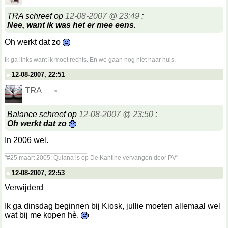
TRA schreef op
12-08-2007 @ 23:49
:
Nee, want ik was het er mee eens.
Oh werkt dat zo
__________________
Ik ga links want ik moet rechts. En we gaan nog niet naar huis.
12-08-2007, 22:51
TRA
Balance schreef op
12-08-2007 @ 23:50
:
Oh werkt dat zo
In 2006 wel.
__________________
"#25 maart 2005: Quiana is op De Kantine vervangen door PV"
12-08-2007, 22:53
Verwijderd
Ik ga dinsdag beginnen bij Kiosk, jullie moeten allemaal wel
wat bij me kopen hè.