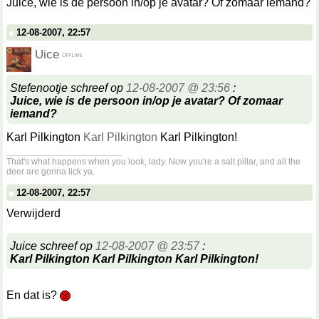
Juice, wie is de persoon in/op je avatar? Of zomaar iemand?
12-08-2007, 22:57
Uice
Stefenootje schreef op
12-08-2007 @ 23:56
:
Juice, wie is de persoon in/op je avatar? Of zomaar
iemand?
Karl Pilkington
Karl Pilkington
Karl Pilkington!
__________________
That's what happens when you look, lady. Now you're a salt pillar, and all the
deer are gonna lick ya.
12-08-2007, 22:57
Verwijderd
Juice schreef op
12-08-2007 @ 23:57
:
Karl Pilkington Karl Pilkington Karl Pilkington!
En dat is?