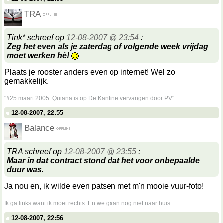
TRA
Tink* schreef op
12-08-2007 @ 23:54
:
Zeg het even als je zaterdag of volgende week vrijdag
moet werken hè!
Plaats je rooster anders even op internet! Wel zo
gemakkelijk.
__________________
"#25 maart 2005: Quiana is op De Kantine vervangen door PV"
12-08-2007, 22:55
Balance
TRA schreef op
12-08-2007 @ 23:55
:
Maar in dat contract stond dat het voor onbepaalde
duur was.
Ja nou en, ik wilde even patsen met m'n mooie vuur-foto!
__________________
Ik ga links want ik moet rechts. En we gaan nog niet naar huis.
12-08-2007, 22:56