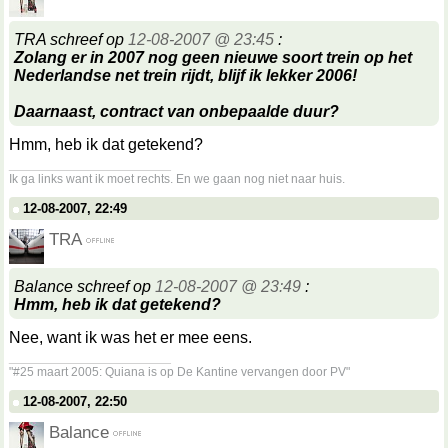
TRA schreef op
12-08-2007 @ 23:45
:
Zolang er in 2007 nog geen nieuwe soort trein op het
Nederlandse net trein rijdt, blijf ik lekker 2006!
Daarnaast, contract van onbepaalde duur?
Hmm, heb ik dat getekend?
__________________
Ik ga links want ik moet rechts. En we gaan nog niet naar huis.
12-08-2007, 22:49
TRA
Balance schreef op
12-08-2007 @ 23:49
:
Hmm, heb ik dat getekend?
Nee, want ik was het er mee eens.
__________________
"#25 maart 2005: Quiana is op De Kantine vervangen door PV"
12-08-2007, 22:50
Balance