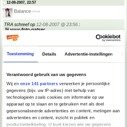
12-08-2007, 22:57
Balance
TRA schreef op
12-08-2007 @ 23:56
:
Jij vuur-foto-patser.
Uhu!
Ik heb een stom rooster
Toestemming
Details
Advertentie-instellingen
Ov
__________________
Ik ga links want ik moet rechts. En we gaan nog niet naar huis.
12-08-2007, 22:57
Verantwoord gebruik van uw gegevens
TRA
Wij en
onze 141 partners
verwerken je persoonlijke
Sylph schreef op
12-08-2007 @ 23:56
:
gegevens (bijv. uw IP-adres) met behulp van
M'n rooster krijg ik pas dinsdag!
technologieën zoals cookies om informatie op uw
apparaat op te slaan en te gebruiken met als doel
Pfft. Prutsers daar bij Servex.
__________________
gepersonaliseerde advertenties en content, metingen aan
"#25 maart 2005: Quiana is op De Kantine vervangen door PV"
advertenties en content, inzicht in publiek en
12-08-2007, 22:58
productontwikkeling. U kunt kiezen wie uw gegevens