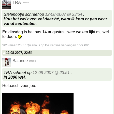
TRA
Stefenootje schreef op
12-08-2007 @ 23:54
:
Hou het wel even vol daar hè, want ik kom er pas weer
vanaf september.
En dinsdag is het pas 14 augustus, twee weken lijkt mij wel
te doen.
__________________
"#25 maart 2005: Quiana is op De Kantine vervangen door PV"
12-08-2007, 22:54
Balance
TRA schreef op
12-08-2007 @ 23:51
:
In 2006 wel.
Helaasch voor jou: