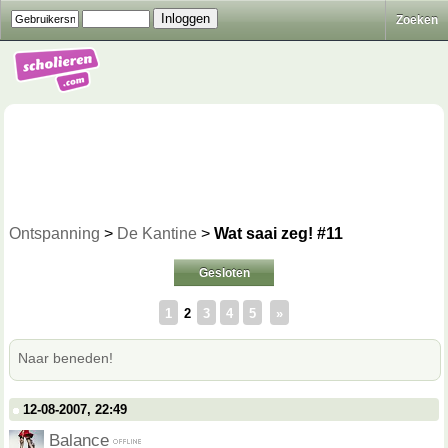
Zoeken
Ontspanning
>
De Kantine
>
Wat saai zeg! #11
Gesloten
1
2
3
4
5
»
Naar beneden!
12-08-2007, 22:49
Balance