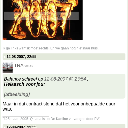
__________________
Ik ga links want ik moet rechts. En we gaan nog niet naar huis.
12-08-2007, 22:55
TRA
Balance schreef op
12-08-2007 @ 23:54
:
Helaasch voor jou:
[afbeelding]
Maar in dat contract stond dat het voor onbepaalde duur
was.
__________________
"#25 maart 2005: Quiana is op De Kantine vervangen door PV"
12-08-2007, 22:55