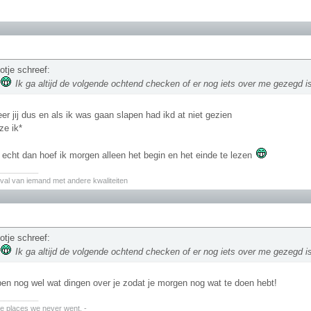
otje schreef:
Ik ga altijd de volgende ochtend checken of er nog iets over me gezegd 
eer jij dus en als ik was gaan slapen had ikd at niet gezien
ze ik*
 echt dan hoef ik morgen alleen het begin en het einde te lezen
________
val van iemand met andere kwaliteiten
otje schreef:
Ik ga altijd de volgende ochtend checken of er nog iets over me gezegd 
en nog wel wat dingen over je zodat je morgen nog wat te doen hebt!
________
the places we never went. -