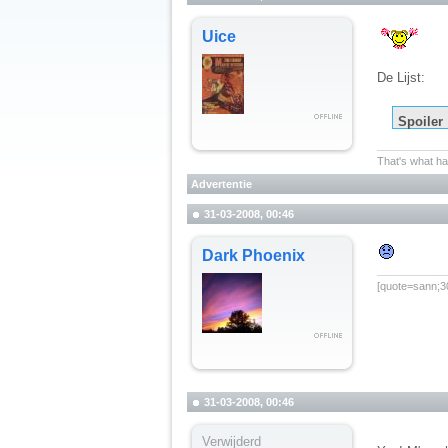
Uice
De Lijst:
Spoiler
__________
That's what hap
Advertentie
31-03-2008, 00:46
Dark Phoenix
__________
[quote=sann;30
31-03-2008, 00:46
Verwijderd