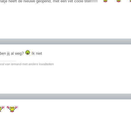
atje heeft de nieuwe geopend, met een vet coole titel!!!!!!
ben jij al weg?
Ik niet
________
val van iemand met andere kwaliteiten