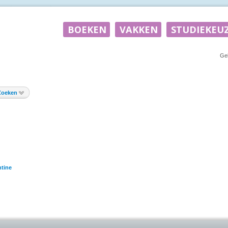
Ge
Zoeken
tine