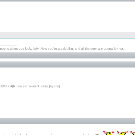
________
pens when you look, lady. Now you're a salt pillar, and all the deer are gonna lick ya.
________
693804]Ik ben een a-merk sletje.[/quote]