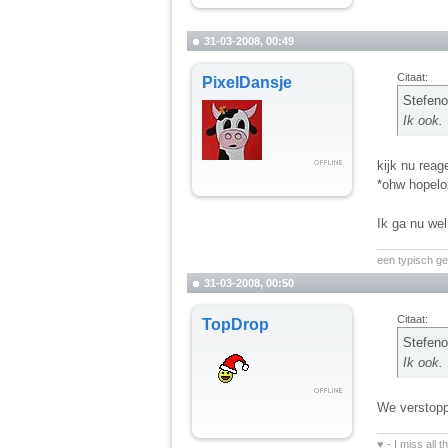
31-03-2008, 00:49
Citaat:
PixelDansje
Stefeno
Ik ook.
kijk nu reag
*ohw hopelo
Ik ga nu wel
__________
een typisch ge
31-03-2008, 00:50
Citaat:
TopDrop
Stefeno
Ik ook.
We verstopp
__________
♥ - I miss all 