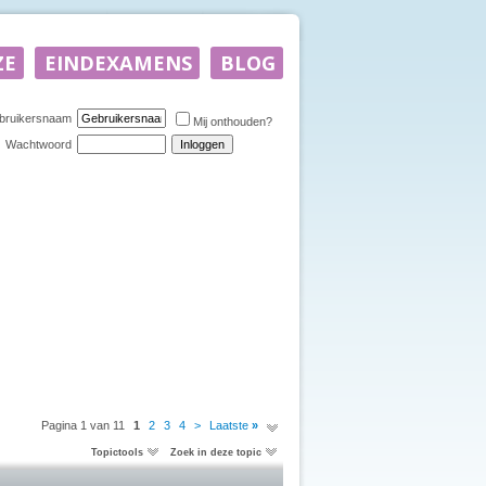
bruikersnaam
Mij onthouden?
Wachtwoord
Pagina 1 van 11
1
2
3
4
>
Laatste
»
Topictools
Zoek in deze topic