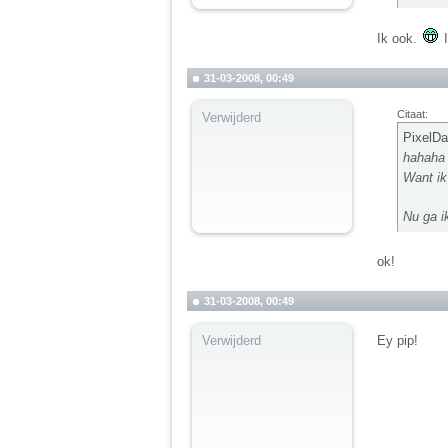
Ik ook.
I
31-03-2008, 00:49
Citaat:
Verwijderd
PixelDa
hahah
Want ik
Nu ga i
ok!
31-03-2008, 00:49
Verwijderd
Ey pip!