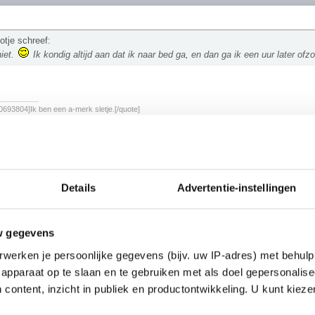
otje schreef:
niet.
Ik kondig altijd aan dat ik naar bed ga, en dan ga ik een uur later ofzo
________
693804]Ik ben een a-merk sletje.[/quote]
terug forumvolk!
Details
Advertentie-instellingen
w gegevens
werken je persoonlijke gegevens (bijv. uw IP-adres) met behulp
apparaat op te slaan en te gebruiken met als doel gepersonalise
 content, inzicht in publiek en productontwikkeling. U kunt kiez
avoriete Wat Saai Zeg-topic allertijden. Family Guy is de leukste serie ever, en