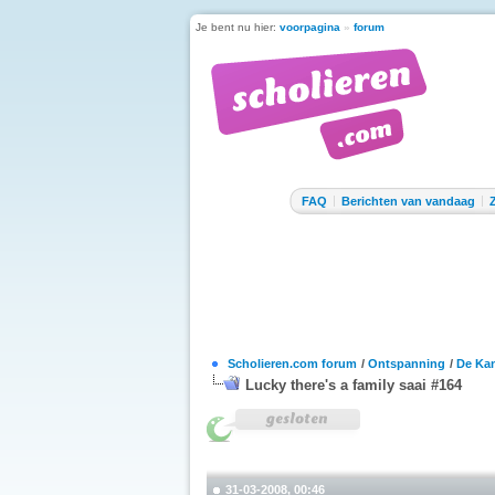
Je bent nu hier:
voorpagina
»
forum
FAQ
Berichten van vandaag
Scholieren.com forum
/
Ontspanning
/
De Kan
Lucky there's a family saai #164
31-03-2008, 00:46