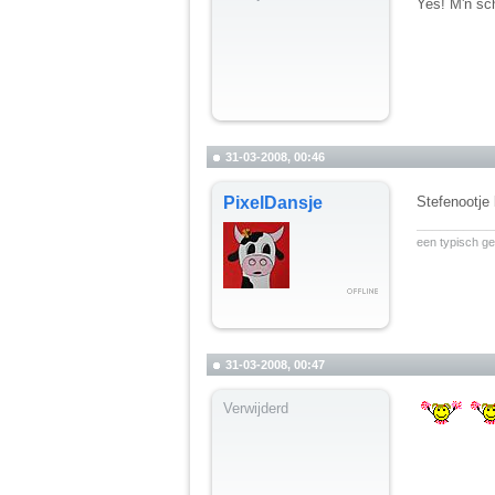
Yes! M'n sch
31-03-2008, 00:46
PixelDansje
Stefenootje 
__________
een typisch ge
31-03-2008, 00:47
Verwijderd