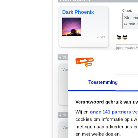
Citaat:
Dark Phoenix
Stefeno
Ik ook 
__________
[quote=sann;30
31-03-2008, 00:48
Verwijderd
Oh, welkom 
Toestemming
Verantwoord gebruik van u
Wij en
onze 141 partners
ver
31-03-2008, 00:48
cookies om informatie op uw 
metingen aan advertenties en
Verwijderd
Dit is m'n f
en met welke doelen.