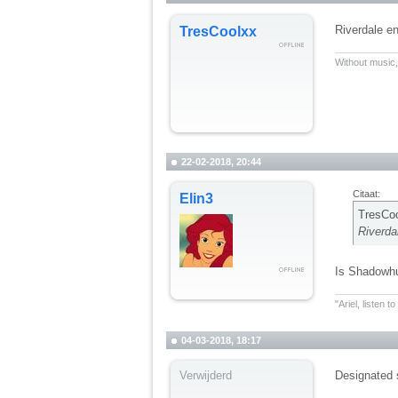
Riverdale e
TresCoolxx
__________
Without music,
22-02-2018, 20:44
Citaat:
Elin3
TresCoo
Riverda
Is Shadowhu
__________
"Ariel, listen 
04-03-2018, 18:17
Verwijderd
Designated