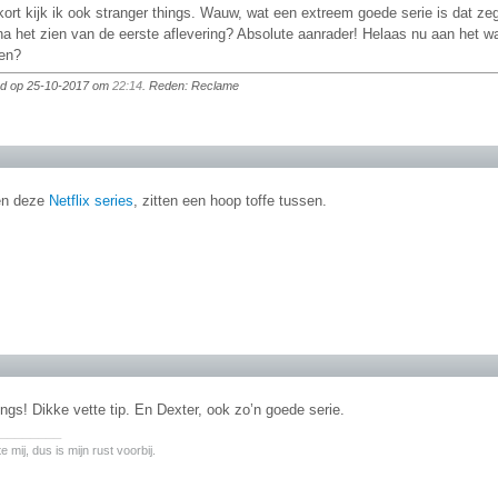
ort kijk ik ook stranger things. Wauw, wat een extreem goede serie is dat ze
na het zien van de eerste aflevering? Absolute aanrader! Helaas nu aan het 
en?
igd op 25-10-2017 om
22:14
. Reden: Reclame
en deze
Netflix series
, zitten een hoop toffe tussen.
ngs! Dikke vette tip. En Dexter, ook zo’n goede serie.
________
 mij, dus is mijn rust voorbij.