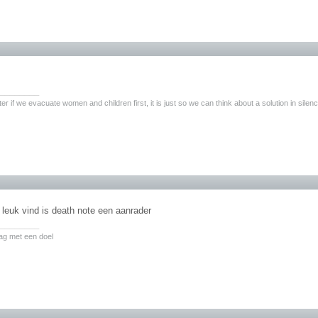
________
er if we evacuate women and children first, it is just so we can think about a solution in silen
 leuk vind is death note een aanrader
________
ag met een doel