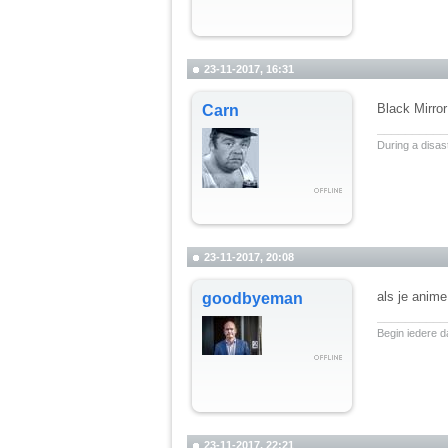
23-11-2017, 16:31
Black Mirror
Carn
__________
During a disast
23-11-2017, 20:08
als je anime
goodbyeman
__________
Begin iedere d
23-11-2017, 22:21