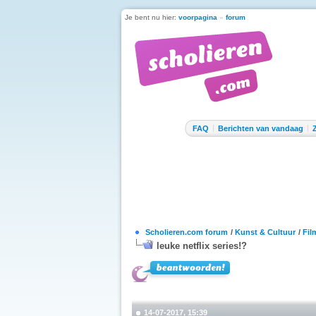
Je bent nu hier:
voorpagina
»
forum
FAQ
Berichten van vandaag
Scholieren.com forum
/
Kunst & Cultuur
/
Fil
leuke netflix series!?
14-07-2017, 15:39