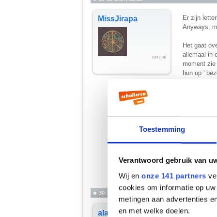
Er zijn lette
MissJirapa
Anyways, mo
Het gaat ov
allemaal in 
moment zie 
hun op ' bez
Besides dat 
Ik zou kunne
niet perse 
van de film
Toestemming
Hoop dat je 
Peace out!
Verantwoord gebruik van u
Jirapa
Wij en
onze 141 partners
ver
cookies om informatie op uw 
30-11-2017, 21:39
metingen aan advertenties en
en met welke doelen.
Stranger thi
alap11