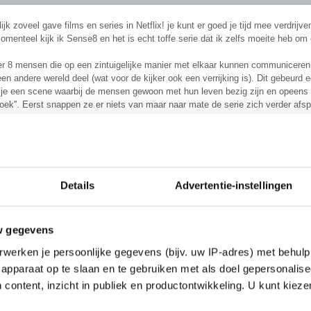
rlijk zoveel gave films en series in Netflix! je kunt er goed je tijd mee verdrijve
menteel kijk ik Sense8 en het is echt toffe serie dat ik zelfs moeite heb om
er 8 mensen die op een zintuigelijke manier met elkaar kunnen communicere
een andere wereld deel (wat voor de kijker ook een verrijking is). Dit gebeur
je een scene waarbij de mensen gewoon met hun leven bezig zijn en opeens k
oek''. Eerst snappen ze er niets van maar naar mate de serie zich verder af
heeft elke aflevering een eigen verhaal.
n snappen als je zou denken dat de serie echt helemaal niks is, maar er zijn 
gaat om het verhaal maar het gevoel wat erbij is die de personen meemaken. 
 gaan ook echt reizen om de scene op te nemen.
Details
Advertentie-instellingen
er wat aan hebt!
w gegevens
werken je persoonlijke gegevens (bijv. uw IP-adres) met behulp
apparaat op te slaan en te gebruiken met als doel gepersonalise
 content, inzicht in publiek en productontwikkeling. U kunt kiez
ngs is echt een aanrader! Heb nog nooit naar zo'n goede serie gekeken!