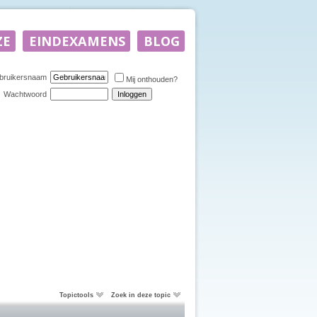
bruikersnaam
Mij onthouden?
Wachtwoord
Topictools
Zoek in deze topic