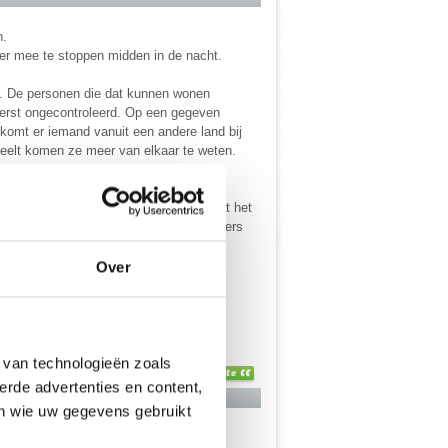
n.
 er mee te stoppen midden in de nacht.
n. De personen die dat kunnen wonen
d eerst ongecontroleerd. Op een gegeven
omt er iemand vanuit een andere land bij
speelt komen ze meer van elkaar te weten.
zitten degelijke voordelen aan zoals dat het
Het is ook LGHBT vriendelijk en de makers
Over
 van technologieën zoals
erde advertenties en content,
en wie uw gegevens gebruikt