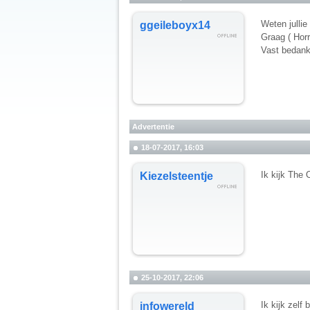
Weten jullie
ggeileboyx14
Graag ( Horr
Vast bedank
Advertentie
18-07-2017, 16:03
Ik kijk The
Kiezelsteentje
25-10-2017, 22:06
Ik kijk zelf 
infowereld