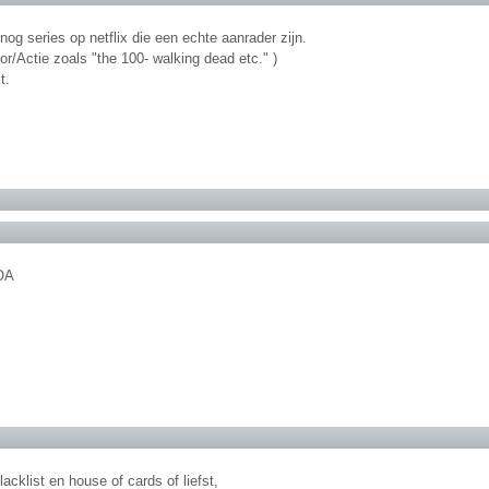
 nog series op netflix die een echte aanrader zijn.
or/Actie zoals "the 100- walking dead etc." )
t.
 OA
blacklist en house of cards of liefst,