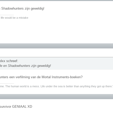
n Shadowhunters zijn geweldig!
________
 life would be a mistake
lxx schreef:
le en Shadowhunters zijn geweldig!
nters een verfilming van de Mortal Instruments-boeken?
________
to me. The human world is a mess. Life under the sea is better than anything they got up there.
 survivor GENIAAL XD