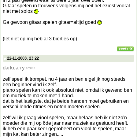
in 2 jaar geleerd waar andere 3 jaar over doen.
Gitaar spelen in trouwens volgens mij neit het eziest vooral
niet met solos
Ga gewoon gitaar spelen gitaar=altijd goed
(let niet op mij heb al 3 biertjes op)
22-11-2003, 23:22
darkcarry
zelf speel ik trompet, nu 4 jaar en ben eigelijk nog steeds
een beginner vind ik zelf.
piano spelen kan ik ook absoluut niet, omdat ik gewend ben
om muziek te maken met 1 hand.
dat is het lastigste, dat je beide handen moet gebruiken en
verschillende ritmes en noten moeten spelen.
zelf wil ik graag viool spelen, maar helaas heb ik niet zo'n
moeder die mij op 6de jaar naar muziekles gestuurd heeft.
ik heb een paar keer geprobeert om viool te spelen, maar
mijn kat kan beter zingen.....