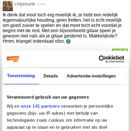
chipmunk
Ik denk dat viool toch erg moeilijk ik, je hebt een redelijk
tegennatuurlijke houding, geen fretten, het is echt moeilijk
om goed zuiver te spelen en dat moet toch echt voordat je
begint met de rest. Met een bijvoorbeeld gitaar speel je
gewoon niet vals als je gitaar gestemd is. Makkelijkste?
Hmm, triangel inderdaad ofzo.
23-11-2003, 13:44
Droyd
Toestemming
Details
Advertentie-instellingen
Ov
Daevrem schreef op 23-11-2003 @ 03:52:
(enkel de meest grote muzikanten hebben de grens
tussen hun muzikale nexus en hun 'echte' instrument
Verantwoord gebruik van uw gegevens
ongeveer even klein kunnen maken).
Wij en
onze 141 partners
verwerken je persoonlijke
Wil je zeggen dat ze onafhankelijk van elkaar kunnen
gegevens (bijv. uw IP-adres) met behulp van
muziek spelen en zingen? Zo ja, volgens mij kunnen vele
mensen dat, mits het verschillende jaren spelen van hun
technologieën zoals cookies om informatie op uw
muziekinstrument.
apparaat op te slaan en te gebruiken met als doel