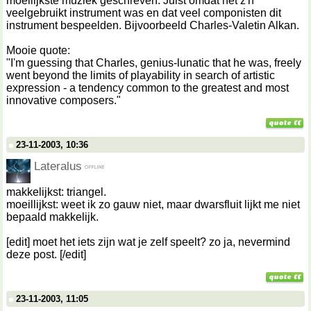
moeilijkste muziek geschreven. Juist omdat het z'n
veelgebruikt instrument was en dat veel componisten dit
instrument bespeelden. Bijvoorbeeld Charles-Valetin Alkan.
Mooie quote:
"I'm guessing that Charles, genius-lunatic that he was, freely
went beyond the limits of playability in search of artistic
expression - a tendency common to the greatest and most
innovative composers."
23-11-2003, 10:36
Lateralus
makkelijkst: triangel.
moeillijkst: weet ik zo gauw niet, maar dwarsfluit lijkt me niet
bepaald makkelijk.
[edit] moet het iets zijn wat je zelf speelt? zo ja, nevermind
deze post. [/edit]
23-11-2003, 11:05