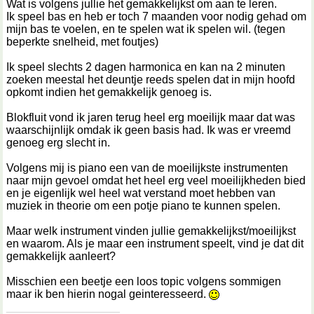
Wat is volgens jullie het gemakkelijkst om aan te leren.
Ik speel bas en heb er toch 7 maanden voor nodig gehad om
mijn bas te voelen, en te spelen wat ik spelen wil. (tegen
beperkte snelheid, met foutjes)
Ik speel slechts 2 dagen harmonica en kan na 2 minuten
zoeken meestal het deuntje reeds spelen dat in mijn hoofd
opkomt indien het gemakkelijk genoeg is.
Blokfluit vond ik jaren terug heel erg moeilijk maar dat was
waarschijnlijk omdak ik geen basis had. Ik was er vreemd
genoeg erg slecht in.
Volgens mij is piano een van de moeilijkste instrumenten
naar mijn gevoel omdat het heel erg veel moeilijkheden bied
en je eigenlijk wel heel wat verstand moet hebben van
muziek in theorie om een potje piano te kunnen spelen.
Maar welk instrument vinden jullie gemakkelijkst/moeilijkst
en waarom. Als je maar een instrument speelt, vind je dat dit
gemakkelijk aanleert?
Misschien een beetje een loos topic volgens sommigen
maar ik ben hierin nogal geinteresseerd.
__________________