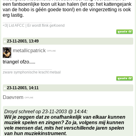
een fantsoenlijke toon uit kan halen (let op: het kattengejank
van de hobo is géén goede toon!) en de vingerzetting is ook
erg lastig.
__________________
<3| Lid AFCC | Er wordt flink geKoend
23-11-2003, 13:49
metallicpatrick
triangel ofzo.....
__________________
zware symphonische kracht metaal
23-11-2003, 14:11
Daevrem
Droyd schreef op 23-11-2003 @ 14:44:
Wil je zeggen dat ze onafhankelijk van elkaar kunnen
muziek spelen en zingen? Zo ja, volgens mij kunnen
vele mensen dat, mits het verschillende jaren spelen
van hun muziekinstrument.