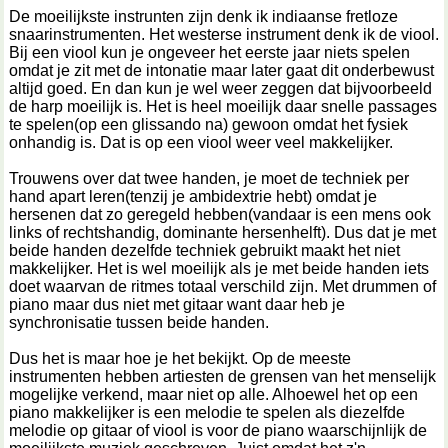
De moeilijkste instrunten zijn denk ik indiaanse fretloze
snaarinstrumenten. Het westerse instrument denk ik de viool.
Bij een viool kun je ongeveer het eerste jaar niets spelen
omdat je zit met de intonatie maar later gaat dit onderbewust
altijd goed. En dan kun je wel weer zeggen dat bijvoorbeeld
de harp moeilijk is. Het is heel moeilijk daar snelle passages
te spelen(op een glissando na) gewoon omdat het fysiek
onhandig is. Dat is op een viool weer veel makkelijker.
Trouwens over dat twee handen, je moet de techniek per
hand apart leren(tenzij je ambidextrie hebt) omdat je
hersenen dat zo geregeld hebben(vandaar is een mens ook
links of rechtshandig, dominante hersenhelft). Dus dat je met
beide handen dezelfde techniek gebruikt maakt het niet
makkelijker. Het is wel moeilijk als je met beide handen iets
doet waarvan de ritmes totaal verschild zijn. Met drummen of
piano maar dus niet met gitaar want daar heb je
synchronisatie tussen beide handen.
Dus het is maar hoe je het bekijkt. Op de meeste
instrumenten hebben artiesten de grensen van het menselijk
mogelijke verkend, maar niet op alle. Alhoewel het op een
piano makkelijker is een melodie te spelen als diezelfde
melodie op gitaar of viool is voor de piano waarschijnlijk de