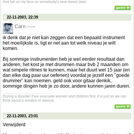
And fall on my face on somebody's new-mown lawn
22-11-2003, 22:39
Carn
ik denk dat je niet kan zeggen dat een bepaald instrument
het moeilijkste is, ligt er net aan tot welk niveau je wilt
komen.
Bij sommige instrumenten heb je wel eerder resultaat dan
anderen, het kost je met drummen maar bvb 2 maanden om
wat simpele ritmes te kunnen, maar het duurt wel 15 jaar (en
dan elke dag paar uur oefenen) voordat je jezelf een "goede
drummer" kan noemen. geld ook voor gitaar denkik,
sommige dingen heb je zo door, andere kunnen jaren duren.
__________________
During a disaster if we evacuate women and children first, it is just so we can
think about a solution in silence
22-11-2003, 23:01
Verwijderd