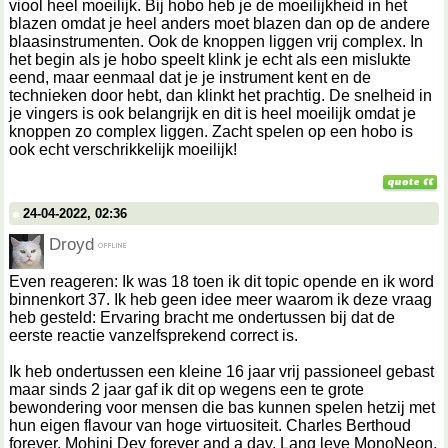
viool heel moeilijk. Bij hobo heb je de moeilijkheid in het
blazen omdat je heel anders moet blazen dan op de andere
blaasinstrumenten. Ook de knoppen liggen vrij complex. In
het begin als je hobo speelt klink je echt als een mislukte
eend, maar eenmaal dat je je instrument kent en de
technieken door hebt, dan klinkt het prachtig. De snelheid in
je vingers is ook belangrijk en dit is heel moeilijk omdat je
knoppen zo complex liggen. Zacht spelen op een hobo is
ook echt verschrikkelijk moeilijk!
24-04-2022, 02:36
Droyd
Even reageren: Ik was 18 toen ik dit topic opende en ik word
binnenkort 37. Ik heb geen idee meer waarom ik deze vraag
heb gesteld: Ervaring bracht me ondertussen bij dat de
eerste reactie vanzelfsprekend correct is.
Ik heb ondertussen een kleine 16 jaar vrij passioneel gebast
maar sinds 2 jaar gaf ik dit op wegens een te grote
bewondering voor mensen die bas kunnen spelen hetzij met
hun eigen flavour van hoge virtuositeit. Charles Berthoud
forever. Mohini Dey forever and a day. Lang leve MonoNeon.