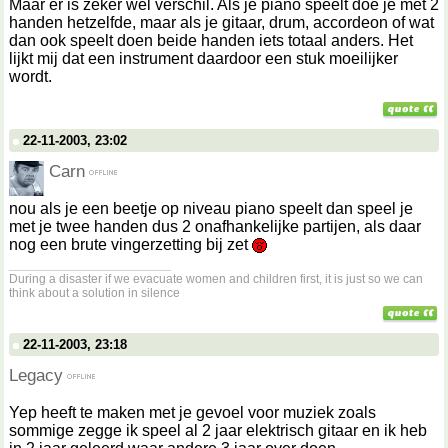
Maar er is zeker wel verschil. Als je piano speelt doe je met 2
handen hetzelfde, maar als je gitaar, drum, accordeon of wat
dan ook speelt doen beide handen iets totaal anders. Het
lijkt mij dat een instrument daardoor een stuk moeilijker
wordt.
22-11-2003, 23:02
Carn
nou als je een beetje op niveau piano speelt dan speel je
met je twee handen dus 2 onafhankelijke partijen, als daar
nog een brute vingerzetting bij zet
__________________
During a disaster if we evacuate women and children first, it is just so we can
think about a solution in silence
22-11-2003, 23:18
Legacy
Yep heeft te maken met je gevoel voor muziek zoals
sommige zegge ik speel al 2 jaar elektrisch gitaar en ik heb