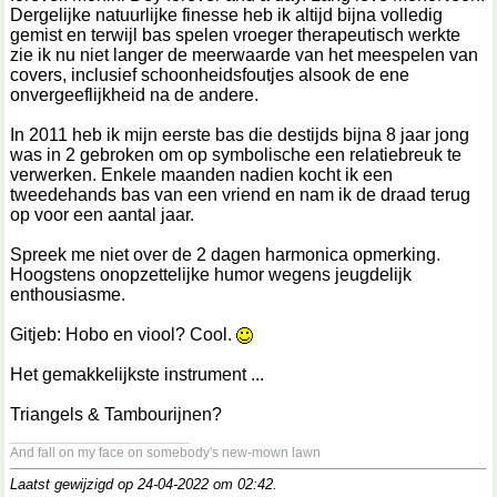
Dergelijke natuurlijke finesse heb ik altijd bijna volledig
gemist en terwijl bas spelen vroeger therapeutisch werkte
zie ik nu niet langer de meerwaarde van het meespelen van
covers, inclusief schoonheidsfoutjes alsook de ene
onvergeeflijkheid na de andere.
In 2011 heb ik mijn eerste bas die destijds bijna 8 jaar jong
was in 2 gebroken om op symbolische een relatiebreuk te
verwerken. Enkele maanden nadien kocht ik een
tweedehands bas van een vriend en nam ik de draad terug
op voor een aantal jaar.
Spreek me niet over de 2 dagen harmonica opmerking.
Hoogstens onopzettelijke humor wegens jeugdelijk
enthousiasme.
Gitjeb: Hobo en viool? Cool.
Het gemakkelijkste instrument ...
Triangels & Tambourijnen?
__________________
And fall on my face on somebody's new-mown lawn
Laatst gewijzigd op 24-04-2022 om
02:42
.