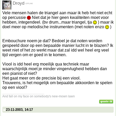
Droyd
Vele mensen halen de triangel aan maar ik heb het niet echt
op percussie
Niet dat je hier geen kwaliteiten moet voor
hebben, integendeel. (bv drum...maar triangel, tja
) maar ik
doel meer op melodische instrumenten (met noten enzo
)
Embouchure noem je dat? Bedoel je dat noten worden
gespeeld door op een bepaalde manier lucht in te blazen? Ik
weet niet of het zo werkt maar dat zal idd wel heel erg veel
tijd vergen om er goed in te komen.
Viool is idd heel erg moeilijk qua techniek maar
waarschijnlijk moet je minder vingervlugheid hebben dan
een pianist of niet?
Het gaat meer om de precisie bij een viool.
Trouwens, is het mogelijk om bepaalde akkoorden te spelen
op een viool?
__________________
And fall on my face on somebody's new-mown lawn
23-11-2003, 14:17