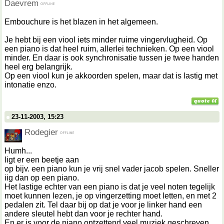
Daevrem
Embouchure is het blazen in het algemeen.
Je hebt bij een viool iets minder ruime vingervlugheid. Op
een piano is dat heel ruim, allerlei technieken. Op een viool
minder. En daar is ook synchronisatie tussen je twee handen
heel erg belangrijk.
Op een viool kun je akkoorden spelen, maar dat is lastig met
intonatie enzo.
23-11-2003, 15:23
Rodegier
Humh...
ligt er een beetje aan
op bijv. een piano kun je vrij snel vader jacob spelen. Sneller
iig dan op een piano.
Het lastige echter van een piano is dat je veel noten tegelijk
moet kunnen lezen, je op vingerzetting moet letten, en met 2
pedalen zit. Tel daar bij op dat je voor je linker hand een
andere sleutel hebt dan voor je rechter hand.
En er is voor de piano ontzettend veel muziek geschreven,