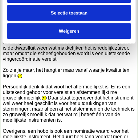
informatie over jouw gebruik van onze site met onze
aan zuiverheid en intonatie. Een trompet wordt maar met 1
partners voor social media, adverteren en analyse. Deze
hand bespeeld, maar daar moet alles gebeuren met
Selectie toestaan
embouchoure, en dat is ook heel moeilijk. Bovendien heeft
partners kunnen deze gegevens combineren met andere
het als nadeel dat het nooit zo virtuoos kan worden als een
informatie die je aan ze hebt verstrekt of die ze hebben
instrument waarbij alle 10 de vingers worden gebruikt. Een
Weigeren
verzameld op basis van jouw gebruik van hun services.
klarinet heeft weer grote mogelijkheden met betrekking tot
virtuositeit en uitdrukkingen van stemmingen, maar daar
staat tegenover dat het instrument loeivals is. In dat opzicht
We werken samen met
67 derden
die uw gegevens
is de dwarsfluit weer wat makkelijker, het is redelijk zuiver,
kunnen ontvangen en verwerken.
maar omdat die scheef gehouden wordt is een uitstekende
vingercoördinatie vereist.
Zo zie je maar, het hangt er maar vanaf waar je kwaliteiten
liggen
Persoonlijk denk ik dat viool het allermoeilijkst is. Er is een
uitstekend gehoor voor vereist en afstemmen lijkt me
gruwelijk moeilijk
Daar staat tegenover dat het instrument
wel weer heel geschikt is voor het uitdrukkingen van
stemmingen, maar alleen al het afstemmen en de techniek is
zo gruwelijk moeilijk dat het wat mij betreft één van de
moeilijkste instrumenten is.
Overigens, een hobo is ook een nominatie waard voor het
moeilijkste instrument. Het duurt heel lang voordat men er