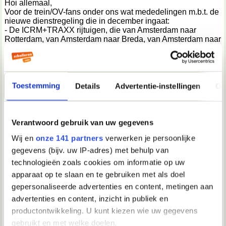
Hoi allemaal,
Voor de trein/OV-fans onder ons wat mededelingen m.b.t. de
nieuwe dienstregeling die in december ingaat:
- De ICRM+TRAXX rijtuigen, die van Amsterdam naar
Rotterdam, van Amsterdam naar Breda, van Amsterdam naar
Brussel en van Den Haag naar Eindhoven rijden, gaan in
december helaas na 40 jaar uit dienst. Dit materieel wordt
vervangen door ICNG die in april al enkele testritten reed
over de HSL (Hogesnelheidslijn)
- De oude 1700-locs van NS, die vooral op de IC Berlijn
Toestemming
Details
Advertentie-instellingen
Ov
rijden, gaan in december ook uit dienst. De 1700-locs
hebben voordat ze op de IC Berlijn reden vooral veel
binnenlandse trajecten gereden. De 1700-locs worden
vervangen door de Vectron-locomotieven van fabrikant
Verantwoord gebruik van uw gegevens
Siemens.
Wij en
onze 141 partners
verwerken je persoonlijke
- De concessie IJsselmond, die nu nog onderdeel is van
Connexxion, word vanaf december toegevoegd aan de
gegevens (bijv. uw IP-adres) met behulp van
concessie IJssel-Vecht. Ook de concessie Twente gaat
technologieën zoals cookies om informatie op uw
vanaf december bij IJssel-Vecht horen. Hiermee word de
apparaat op te slaan en te gebruiken met als doel
concessie IJssel-Vecht een van de grootste concessies in
Nederland.
gepersonaliseerde advertenties en content, metingen aan
Dit zijn de belangrijkste wijzigingen in de nieuwe
advertenties en content, inzicht in publiek en
dienstregeling.
productontwikkeling. U kunt kiezen wie uw gegevens
Mochten er ontwikkelingen zijn dan meld ik die hier graag!
Hopelijk hebben jullie wat aan deze informatie!
gebruikt en met welke doelen.