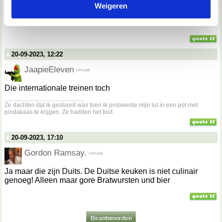
Weigeren
verzameld op basis van jouw gebruik van hun services.
Wanneer komen er eens goede restaurants in de trein! Dan
zal ik ook eens met de trein reizen.
We werken samen met
67 derden
die uw gegevens
kunnen ontvangen en verwerken.
20-09-2023, 12:22
JaapieEleven
Die internationale treinen toch
__________________
Ze dachten dat ik gestoord was toen ik probeerde mijn lul in een pot met
pindakaas te krijgen. Ze hadden het fout.
20-09-2023, 17:10
Gordon Ramsay.
Ja maar die zijn Duits. De Duitse keuken is niet culinair
genoeg! Alleen maar gore Bratwursten und bier
Beantwoorden