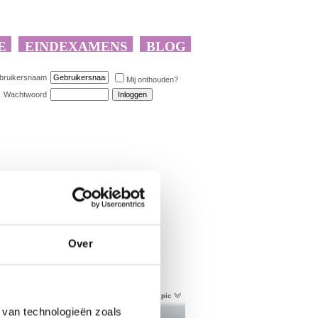
bruikersnaam
Mij onthouden?
Wachtwoord
Over
Topictools
Zoek in deze topic
 van technologieën zoals