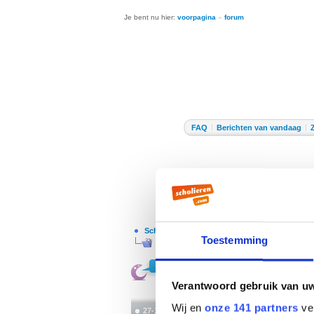
Je bent nu hier:
voorpagina
»
forum
FAQ
Berichten van vandaag
Scholieren.com forum
/
Ontspanning
/
Vrije ti
Toestemming
Hulp met deze woordpuzzel?
Verantwoord gebruik van u
Wij en
onze 141 partners
ver
27-12-2024, 15:39