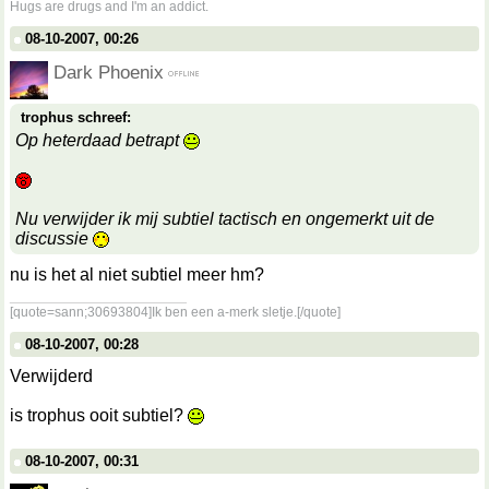
Hugs are drugs and I'm an addict.
08-10-2007, 00:26
Dark Phoenix
trophus schreef:
Op heterdaad betrapt
Nu verwijder ik mij subtiel tactisch en ongemerkt uit de
discussie
nu is het al niet subtiel meer hm?
__________________
[quote=sann;30693804]Ik ben een a-merk sletje.[/quote]
08-10-2007, 00:28
Verwijderd
is trophus ooit subtiel?
08-10-2007, 00:31