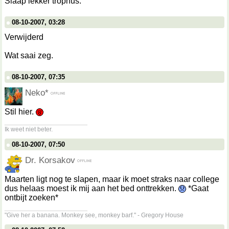
Slaap lekker trophus.
08-10-2007, 03:28
Verwijderd
Wat saai zeg.
08-10-2007, 07:35
Neko*
Stil hier.
__________________
Ik weet niet beter.
08-10-2007, 07:50
Dr. Korsakov
Maarten ligt nog te slapen, maar ik moet straks naar college
dus helaas moest ik mij aan het bed onttrekken.
*Gaat
ontbijt zoeken*
__________________
"Give her a banana. Monkey see, monkey barf." - Gregory House