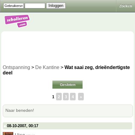
Zoeken
Ontspanning
>
De Kantine
>
Wat saai zeg, drieëndertigste
deel
Gesloten
1
2
3
4
»
Naar beneden!
08-10-2007, 00:17