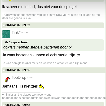
Ik scheer me in bad, dus niet voor de spiegel.
__________________
That's what happens when you look, lady. Now you're a salt pillar, and all the
deer are gonna lick ya.
08-10-2007, 09:52
Tink*
Mr Soija schreef:
dokters hebben steriele bacteriën hoor ;x
Ja want bacteriën kunnen al echt steriel zijn. ;x
__________________
Je was een glasblazer met een wolk van diamanten aan zijn mond
08-10-2007, 09:56
TopDrop
Jamaar zij is niet ziek
__________________
♥ - I miss all the places we never went. -
heddegijdagezeetgehadmindedawerklukwoarhoedoedegijdahoedoedegijdahoe
08-10-2007, 09:58