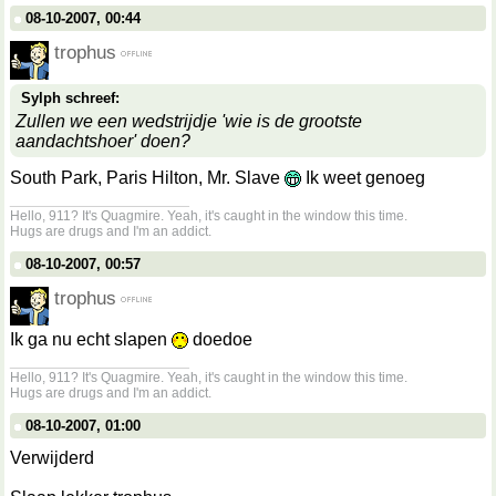
08-10-2007, 00:44
trophus
Sylph schreef:
Zullen we een wedstrijdje 'wie is de grootste
aandachtshoer' doen?
South Park, Paris Hilton, Mr. Slave
Ik weet genoeg
__________________
Hello, 911? It's Quagmire. Yeah, it's caught in the window this time.
Hugs are drugs and I'm an addict.
08-10-2007, 00:57
trophus
Ik ga nu echt slapen
doedoe
__________________
Hello, 911? It's Quagmire. Yeah, it's caught in the window this time.
Hugs are drugs and I'm an addict.
08-10-2007, 01:00
Verwijderd