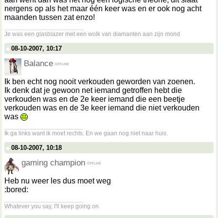
nergens op als het maar één keer was en er ook nog acht
maanden tussen zat enzo!
__________________
Je was een glasblazer met een wolk van diamanten aan zijn mond
08-10-2007, 10:17
Balance
Ik ben echt nog nooit verkouden geworden van zoenen.
Ik denk dat je gewoon net iemand getroffen hebt die
verkouden was en de 2e keer iemand die een beetje
verkouden was en de 3e keer iemand die niet verkouden
was
__________________
Ik ga links want ik moet rechts. En we gaan nog niet naar huis.
08-10-2007, 10:18
gaming champion
Heb nu weer les dus moet weg
:bored:
__________________
Whatever you say, I'll keep going on