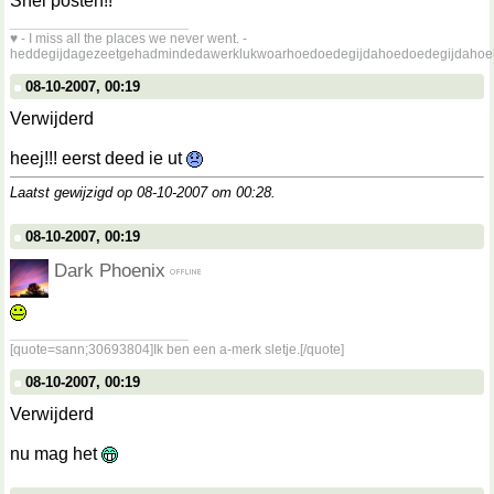
Snel posten!!
__________________
♥ - I miss all the places we never went. -
heddegijdagezeetgehadmindedawerklukwoarhoedoedegijdahoedoedegijdahoe
08-10-2007, 00:19
Verwijderd
heej!!! eerst deed ie ut
Laatst gewijzigd op 08-10-2007 om
00:28
.
08-10-2007, 00:19
Dark Phoenix
__________________
[quote=sann;30693804]Ik ben een a-merk sletje.[/quote]
08-10-2007, 00:19
Verwijderd
nu mag het