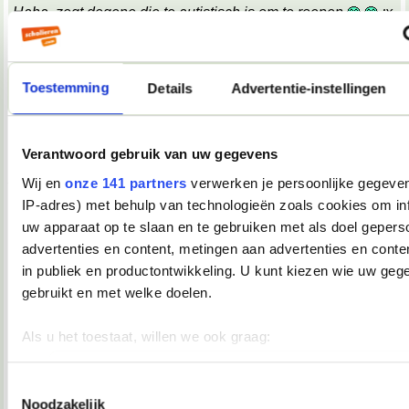
Haha, zegt degene die te autistisch is om te roepen
;x
;x
Wat een belabberde failreactie.
Toestemming
Details
Advertentie-instellingen
08-10-2007, 09:17
TopDrop
Verantwoord gebruik van uw gegevens
OMG! Keelpijn!!
__________________
Wij en
onze 141 partners
verwerken je persoonlijke gegeven
♥ - I miss all the places we never went. -
IP-adres) met behulp van technologieën zoals cookies om in
heddegijdagezeetgehadmindedawerklukwoarhoedoedegijdahoedoedegijdahoe
uw apparaat op te slaan en te gebruiken met als doel gepers
08-10-2007, 09:39
advertenties en content, metingen aan advertenties en conten
Verwijderd
in publiek en productontwikkeling. U kunt kiezen wie uw geg
*keelpastille doneer*
gebruikt en met welke doelen.
08-10-2007, 09:39
Als u het toestaat, willen we ook graag:
TopDrop
Informatie verzamelen over uw geografische locatie, die 
meter nauwkeurig kan zijn
Toestemmingsselectie
*inneemt*
Noodzakelijk
__________________
Uw apparaat identificeren door het actief te scannen op 