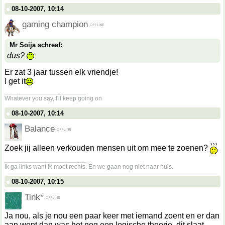
08-10-2007, 10:14
gaming champion
Mr Soija schreef:
dus?
Er zat 3 jaar tussen elk vriendje!
I get it
__________________
Whatever you say, I'll keep going on
08-10-2007, 10:14
Balance
Zoek jij alleen verkouden mensen uit om mee te zoenen?
__________________
Ik ga links want ik moet rechts. En we gaan nog niet naar huis.
08-10-2007, 10:15
Tink*
Ja nou, als je nou een paar keer met iemand zoent en er dan
aan went dan was het nog een logische theorie, dit slaat