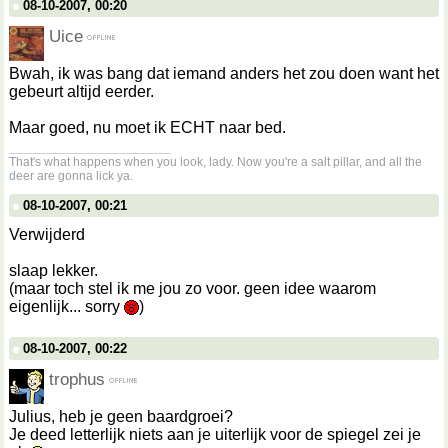
08-10-2007, 00:20
Uice
Bwah, ik was bang dat iemand anders het zou doen want het
gebeurt altijd eerder.
Maar goed, nu moet ik ECHT naar bed.
__________________
That's what happens when you look, lady. Now you're a salt pillar, and all the
deer are gonna lick ya.
08-10-2007, 00:21
Verwijderd
slaap lekker.
(maar toch stel ik me jou zo voor. geen idee waarom
eigenlijk... sorry
)
08-10-2007, 00:22
trophus
Julius, heb je geen baardgroei?
Je deed letterlijk niets aan je uiterlijk voor de spiegel zei je