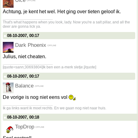
Uice
Achtung, je kent het wel. Het ging over tieten geloof ik.
__________________
That's what happens when you look, lady. Now you're a salt pillar, and all the
deer are gonna lick ya.
08-10-2007, 00:17
Dark Phoenix
Julius, niet cheaten.
__________________
[quote=sann;30693804]Ik ben een a-merk sletje.[/quote]
08-10-2007, 00:17
Balance
De vorige is nog niet eens vol
__________________
Ik ga links want ik moet rechts. En we gaan nog niet naar huis.
08-10-2007, 00:18
TopDrop