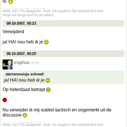
nl.
__________________
Hello, 911? It's Quagmire. Yeah, it's caught in the window this time.
Hugs are drugs and I'm an addict.
08-10-2007, 00:23
Verwijderd
ja! HA! nou heb ik je
08-10-2007, 00:25
trophus
sterrenmeisje schreef:
ja! HA! nou heb ik je
Op heterdaad betrapt
Nu verwijder ik mij subtiel tactisch en ongemerkt uit de
discussie
__________________
Hello, 911? It's Quagmire. Yeah, it's caught in the window this time.