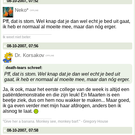
08-10-2007, 07:52
Neko*
Pff, dat is stom. Wel knap dat je dan wel echt je bed uit gaat,
ik heb er normaal al moeite mee, maar dan nóg erger.
__________________
Ik weet niet beter.
08-10-2007, 07:56
Dr. Korsakov
death-tears schreef:
Pff, dat is stom. Wel knap dat je dan wel echt je bed uit
gaat, ik heb er normaal al moeite mee, maar dan nóg erger.
Ja, ik ook, maar het eerste college van de week is altijd een
patiëntdemonstratie en die zijn leuk! En Maarten is een
beetje ziek, dus om hem nou wakker te maken... Maar goed,
ik ga even verder met mijn haar afdrogen, anders ben ik
alsnog te laat.
__________________
"Give her a banana. Monkey see, monkey barf." - Gregory House
08-10-2007, 07:58