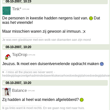
08-10-2007, 10:19
Tink*
De personen in kwestie hadden nergens last van.
Dat
was het vreemde!
Maar misschien waren zij gewoon al immuun. ;x
__________________
Je was een glasblazer met een wolk van diamanten aan zijn mond
08-10-2007, 10:20
TopDrop
Jeuzus. Ik moet een duisentvervelende opdracht maken
__________________
♥ - I miss all the places we never went. -
heddegijdagezeetgehadmindedawerklukwoarhoedoedegijdahoedoedegijdahoe
08-10-2007, 10:20
Balance
Zij hadden al heel wat meiden afgelebberd?
__________________
Ik ga links want ik moet rechts. En we gaan nog niet naar huis.