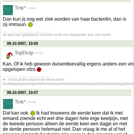
Tink*
Dan kun jij nog wel ziek worden van haar bacteriën, dan is
zij immuun.
__________________
Je was een glasblazer met een wolk van diamanten aan zijn mond
08-10-2007, 10:00
TopDrop
Kan. Of ik heb gewoon duisenttoevallig ergens anders een vir
opgelopen ofzo
__________________
♥ - I miss all the places we never went. -
heddegijdagezeetgehadmindedawerklukwoarhoedoedegijdahoedoedegijdahoe
08-10-2007, 10:07
Tink*
Dat kan ook.
Ik had trouwens de eerste keer dat ik met
iemand zoende echt wel drie dagen hele erge keelpijn, met
de tweede persoon alleen de eerste keer een dagje en met
de derde persoon helemaal niet. Dan vraag ik me af of het