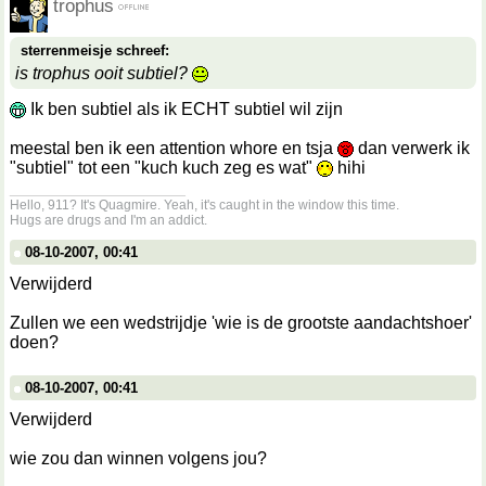
trophus
sterrenmeisje schreef:
is trophus ooit subtiel?
Ik ben subtiel als ik ECHT subtiel wil zijn
meestal ben ik een attention whore en tsja
dan verwerk ik
"subtiel" tot een "kuch kuch zeg es wat"
hihi
__________________
Hello, 911? It's Quagmire. Yeah, it's caught in the window this time.
Hugs are drugs and I'm an addict.
08-10-2007, 00:41
Verwijderd
Zullen we een wedstrijdje 'wie is de grootste aandachtshoer'
doen?
08-10-2007, 00:41
Verwijderd
wie zou dan winnen volgens jou?