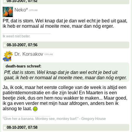
08-10-2007, 07:52
Neko*
Pff, dat is stom. Wel knap dat je dan wel echt je bed uit gaat,
ik heb er normaal al moeite mee, maar dan nóg erger.
__________________
Ik weet niet beter.
08-10-2007, 07:56
Dr. Korsakov
death-tears schreef:
Pff, dat is stom. Wel knap dat je dan wel echt je bed uit
gaat, ik heb er normaal al moeite mee, maar dan nóg erger.
Ja, ik ook, maar het eerste college van de week is altijd een
patiëntdemonstratie en die zijn leuk! En Maarten is een
beetje ziek, dus om hem nou wakker te maken... Maar goed,
ik ga even verder met mijn haar afdrogen, anders ben ik
alsnog te laat.
__________________
"Give her a banana. Monkey see, monkey barf." - Gregory House
08-10-2007, 07:58