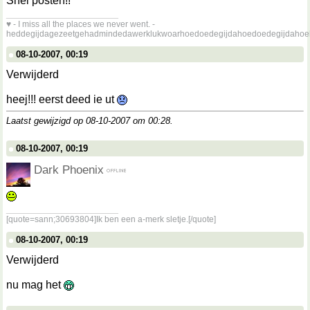
Snel posten!!
__________________
♥ - I miss all the places we never went. -
heddegijdagezeetgehadmindedawerklukwoarhoedoedegijdahoedoedegijdahoe
08-10-2007, 00:19
Verwijderd
heej!!! eerst deed ie ut
Laatst gewijzigd op 08-10-2007 om
00:28
.
08-10-2007, 00:19
Dark Phoenix
__________________
[quote=sann;30693804]Ik ben een a-merk sletje.[/quote]
08-10-2007, 00:19
Verwijderd
nu mag het