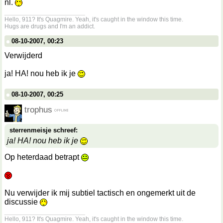
nl.
__________________
Hello, 911? It's Quagmire. Yeah, it's caught in the window this time.
Hugs are drugs and I'm an addict.
08-10-2007, 00:23
Verwijderd
ja! HA! nou heb ik je
08-10-2007, 00:25
trophus
sterrenmeisje schreef:
ja! HA! nou heb ik je
Op heterdaad betrapt
Nu verwijder ik mij subtiel tactisch en ongemerkt uit de
discussie
__________________
Hello, 911? It's Quagmire. Yeah, it's caught in the window this time.