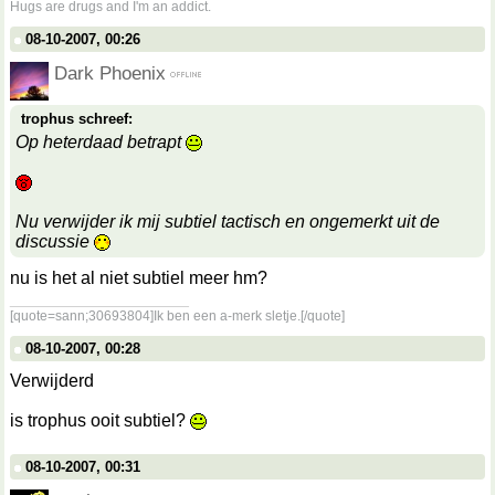
Hugs are drugs and I'm an addict.
08-10-2007, 00:26
Dark Phoenix
trophus schreef:
Op heterdaad betrapt
Nu verwijder ik mij subtiel tactisch en ongemerkt uit de
discussie
nu is het al niet subtiel meer hm?
__________________
[quote=sann;30693804]Ik ben een a-merk sletje.[/quote]
08-10-2007, 00:28
Verwijderd
is trophus ooit subtiel?
08-10-2007, 00:31