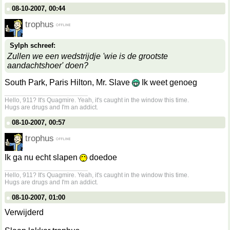
08-10-2007, 00:44
trophus
Sylph schreef:
Zullen we een wedstrijdje 'wie is de grootste
aandachtshoer' doen?
South Park, Paris Hilton, Mr. Slave
Ik weet genoeg
__________________
Hello, 911? It's Quagmire. Yeah, it's caught in the window this time.
Hugs are drugs and I'm an addict.
08-10-2007, 00:57
trophus
Ik ga nu echt slapen
doedoe
__________________
Hello, 911? It's Quagmire. Yeah, it's caught in the window this time.
Hugs are drugs and I'm an addict.
08-10-2007, 01:00
Verwijderd