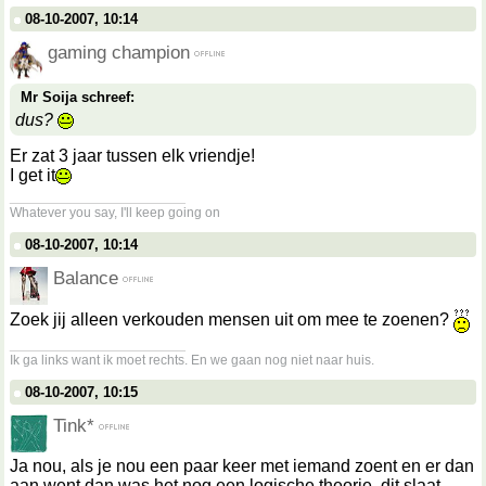
08-10-2007, 10:14
gaming champion
Mr Soija schreef:
dus?
Er zat 3 jaar tussen elk vriendje!
I get it
__________________
Whatever you say, I'll keep going on
08-10-2007, 10:14
Balance
Zoek jij alleen verkouden mensen uit om mee te zoenen?
__________________
Ik ga links want ik moet rechts. En we gaan nog niet naar huis.
08-10-2007, 10:15
Tink*
Ja nou, als je nou een paar keer met iemand zoent en er dan
aan went dan was het nog een logische theorie, dit slaat