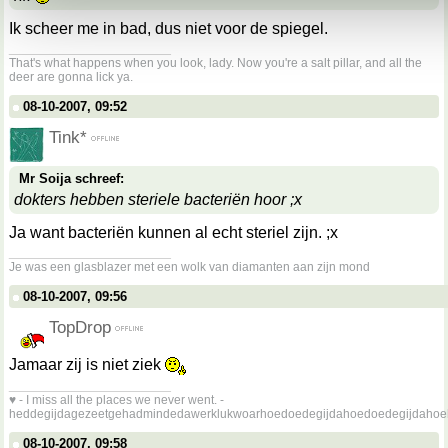
Ik scheer me in bad, dus niet voor de spiegel.
__________________
That's what happens when you look, lady. Now you're a salt pillar, and all the
deer are gonna lick ya.
08-10-2007, 09:52
Tink*
Mr Soija schreef:
dokters hebben steriele bacteriën hoor ;x
Ja want bacteriën kunnen al echt steriel zijn. ;x
__________________
Je was een glasblazer met een wolk van diamanten aan zijn mond
08-10-2007, 09:56
TopDrop
Jamaar zij is niet ziek
__________________
♥ - I miss all the places we never went. -
heddegijdagezeetgehadmindedawerklukwoarhoedoedegijdahoedoedegijdahoe
08-10-2007, 09:58