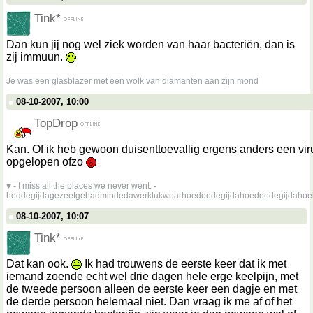
Tink*
Dan kun jij nog wel ziek worden van haar bacteriën, dan is
zij immuun.
__________________
Je was een glasblazer met een wolk van diamanten aan zijn mond
08-10-2007, 10:00
TopDrop
Kan. Of ik heb gewoon duisenttoevallig ergens anders een vir
opgelopen ofzo
__________________
♥ - I miss all the places we never went. -
heddegijdagezeetgehadmindedawerklukwoarhoedoedegijdahoedoedegijdahoe
08-10-2007, 10:07
Tink*
Dat kan ook.
Ik had trouwens de eerste keer dat ik met
iemand zoende echt wel drie dagen hele erge keelpijn, met
de tweede persoon alleen de eerste keer een dagje en met
de derde persoon helemaal niet. Dan vraag ik me af of het