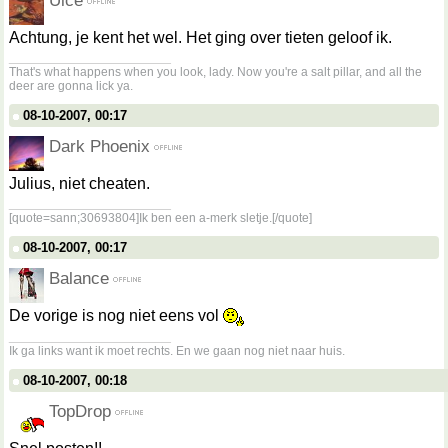
Uice
Achtung, je kent het wel. Het ging over tieten geloof ik.
__________________
That's what happens when you look, lady. Now you're a salt pillar, and all the
deer are gonna lick ya.
08-10-2007, 00:17
Dark Phoenix
Julius, niet cheaten.
__________________
[quote=sann;30693804]Ik ben een a-merk sletje.[/quote]
08-10-2007, 00:17
Balance
De vorige is nog niet eens vol
__________________
Ik ga links want ik moet rechts. En we gaan nog niet naar huis.
08-10-2007, 00:18
TopDrop