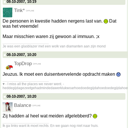
08-10-2007, 10:19
Tink*
De personen in kwestie hadden nergens last van.
Dat
was het vreemde!
Maar misschien waren zij gewoon al immuun. ;x
__________________
Je was een glasblazer met een wolk van diamanten aan zijn mond
08-10-2007, 10:20
TopDrop
Jeuzus. Ik moet een duisentvervelende opdracht maken
__________________
♥ - I miss all the places we never went. -
heddegijdagezeetgehadmindedawerklukwoarhoedoedegijdahoedoedegijdahoe
08-10-2007, 10:20
Balance
Zij hadden al heel wat meiden afgelebberd?
__________________
Ik ga links want ik moet rechts. En we gaan nog niet naar huis.