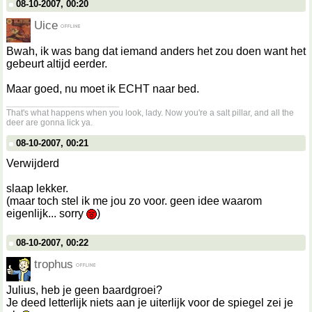
08-10-2007, 00:20
Uice
Bwah, ik was bang dat iemand anders het zou doen want het
gebeurt altijd eerder.
Maar goed, nu moet ik ECHT naar bed.
__________________
That's what happens when you look, lady. Now you're a salt pillar, and all the
deer are gonna lick ya.
08-10-2007, 00:21
Verwijderd
slaap lekker.
(maar toch stel ik me jou zo voor. geen idee waarom
eigenlijk... sorry
)
08-10-2007, 00:22
trophus
Julius, heb je geen baardgroei?
Je deed letterlijk niets aan je uiterlijk voor de spiegel zei je