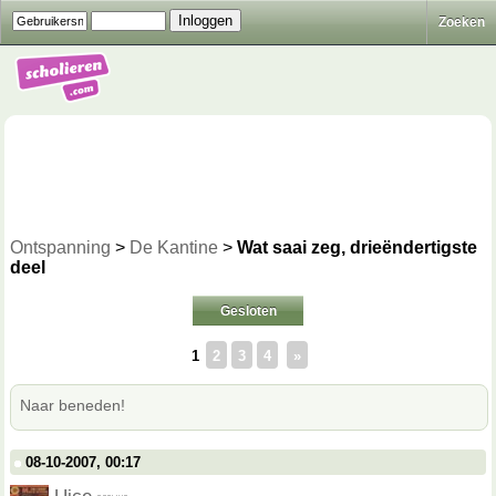
Zoeken
Ontspanning
>
De Kantine
>
Wat saai zeg, drieëndertigste
deel
Gesloten
1
2
3
4
»
Naar beneden!
08-10-2007, 00:17