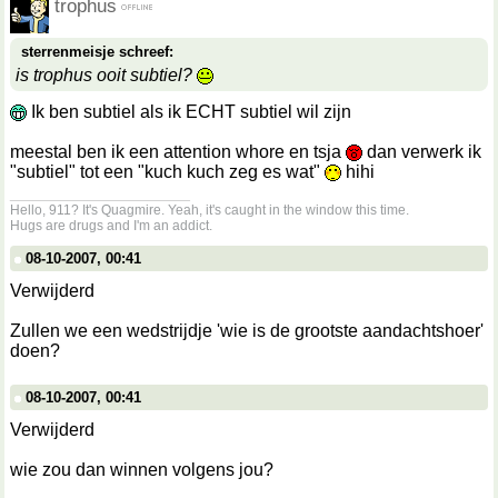
trophus
sterrenmeisje schreef:
is trophus ooit subtiel?
Ik ben subtiel als ik ECHT subtiel wil zijn
meestal ben ik een attention whore en tsja
dan verwerk ik
"subtiel" tot een "kuch kuch zeg es wat"
hihi
__________________
Hello, 911? It's Quagmire. Yeah, it's caught in the window this time.
Hugs are drugs and I'm an addict.
08-10-2007, 00:41
Verwijderd
Zullen we een wedstrijdje 'wie is de grootste aandachtshoer'
doen?
08-10-2007, 00:41
Verwijderd
wie zou dan winnen volgens jou?