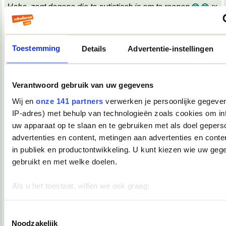
Haha, zegt degene die te autistisch is om te roepen
;x
;x
Wat een belabberde failreactie.
Toestemming
Details
Advertentie-instellingen
08-10-2007, 09:17
TopDrop
Verantwoord gebruik van uw gegevens
OMG! Keelpijn!!
__________________
Wij en
onze 141 partners
verwerken je persoonlijke gegeven
♥ - I miss all the places we never went. -
IP-adres) met behulp van technologieën zoals cookies om in
heddegijdagezeetgehadmindedawerklukwoarhoedoedegijdahoedoedegijdahoe
uw apparaat op te slaan en te gebruiken met als doel gepers
08-10-2007, 09:39
advertenties en content, metingen aan advertenties en conten
Verwijderd
in publiek en productontwikkeling. U kunt kiezen wie uw geg
*keelpastille doneer*
gebruikt en met welke doelen.
08-10-2007, 09:39
Als u het toestaat, willen we ook graag:
TopDrop
Informatie verzamelen over uw geografische locatie, die 
meter nauwkeurig kan zijn
Toestemmingsselectie
*inneemt*
Noodzakelijk
__________________
Uw apparaat identificeren door het actief te scannen op 