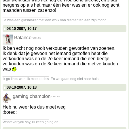
nergens op als het maar één keer was en er ook nog acht
maanden tussen zat enzo!
__________________
Je was een glasblazer met een wolk van diamanten aan zijn mond
08-10-2007, 10:17
Balance
Ik ben echt nog nooit verkouden geworden van zoenen.
Ik denk dat je gewoon net iemand getroffen hebt die
verkouden was en de 2e keer iemand die een beetje
verkouden was en de 3e keer iemand die niet verkouden
was
__________________
Ik ga links want ik moet rechts. En we gaan nog niet naar huis.
08-10-2007, 10:18
gaming champion
Heb nu weer les dus moet weg
:bored:
__________________
Whatever you say, I'll keep going on