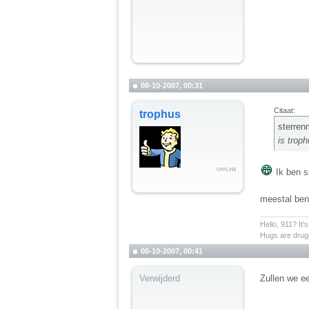
08-10-2007, 00:31
Citaat:
trophus
sterren
is troph
Ik ben su
meestal ben
__________
Hello, 911? It'
Hugs are drugs
08-10-2007, 00:41
Verwijderd
Zullen we ee