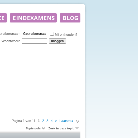
bruikersnaam
Mij onthouden?
Wachtwoord
Pagina 1 van 11
1
2
3
4
>
Laatste
»
Topictools
Zoek in deze topic