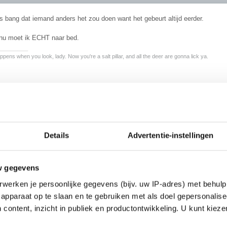
 bang dat iemand anders het zou doen want het gebeurt altijd eerder.
nu moet ik ECHT naar bed.
________
pens when you look, lady. Now you're a salt pillar, and all the deer are gonna lick ya.
.
tel ik me jou zo voor. geen idee waarom eigenlijk... sorry
)
Details
Advertentie-instellingen
w gegevens
werken je persoonlijke gegevens (bijv. uw IP-adres) met behulp
apparaat op te slaan en te gebruiken met als doel gepersonalise
 content, inzicht in publiek en productontwikkeling. U kunt kiez
je geen baardgroei?
rlijk niets aan je uiterlijk voor de spiegel zei je nl.