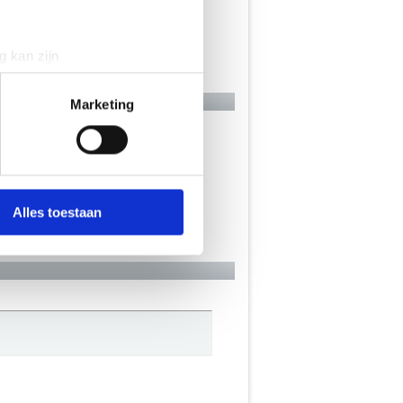
g kan zijn
erprinting)
t
detailgedeelte
in. U kunt uw
Marketing
 media te bieden en om ons
onze partners voor social
nformatie die je aan ze hebt
Alles toestaan