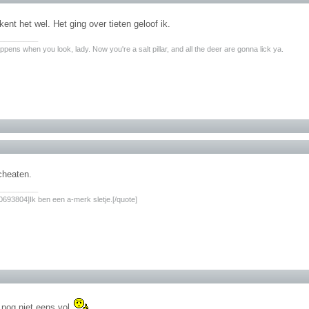
kent het wel. Het ging over tieten geloof ik.
________
pens when you look, lady. Now you're a salt pillar, and all the deer are gonna lick ya.
 cheaten.
________
693804]Ik ben een a-merk sletje.[/quote]
 nog niet eens vol