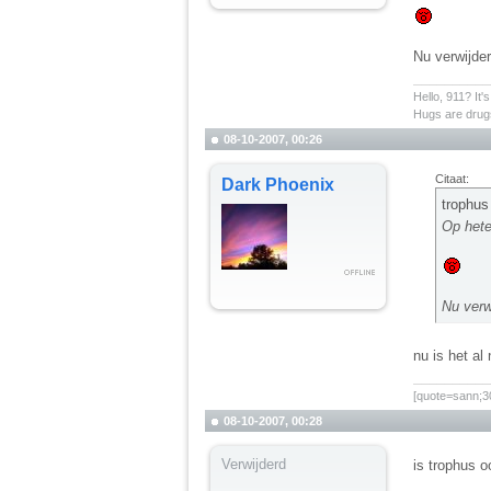
Nu verwijder
__________
Hello, 911? It'
Hugs are drugs
08-10-2007, 00:26
Citaat:
Dark Phoenix
trophus
Op hete
Nu verw
nu is het al
__________
[quote=sann;30
08-10-2007, 00:28
Verwijderd
is trophus o