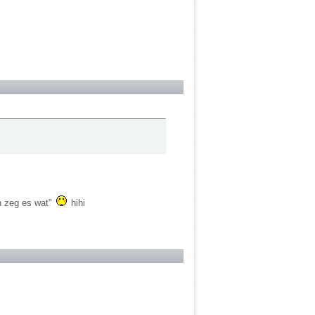
ch zeg es wat"
hihi