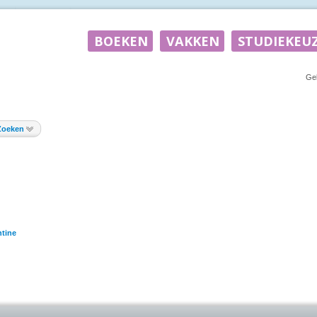
Ge
Zoeken
tine