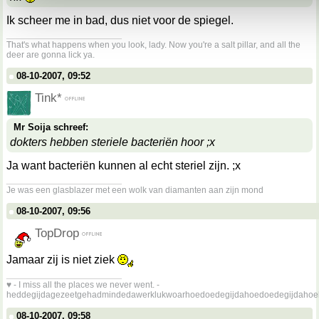
Ik scheer me in bad, dus niet voor de spiegel.
__________________
That's what happens when you look, lady. Now you're a salt pillar, and all the
deer are gonna lick ya.
08-10-2007, 09:52
Tink*
Mr Soija schreef:
dokters hebben steriele bacteriën hoor ;x
Ja want bacteriën kunnen al echt steriel zijn. ;x
__________________
Je was een glasblazer met een wolk van diamanten aan zijn mond
08-10-2007, 09:56
TopDrop
Jamaar zij is niet ziek
__________________
♥ - I miss all the places we never went. -
heddegijdagezeetgehadmindedawerklukwoarhoedoedegijdahoedoedegijdahoe
08-10-2007, 09:58