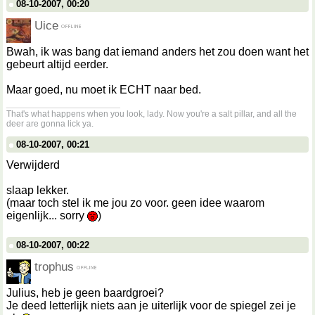
08-10-2007, 00:20
Uice
Bwah, ik was bang dat iemand anders het zou doen want het
gebeurt altijd eerder.
Maar goed, nu moet ik ECHT naar bed.
__________________
That's what happens when you look, lady. Now you're a salt pillar, and all the
deer are gonna lick ya.
08-10-2007, 00:21
Verwijderd
slaap lekker.
(maar toch stel ik me jou zo voor. geen idee waarom
eigenlijk... sorry
)
08-10-2007, 00:22
trophus
Julius, heb je geen baardgroei?
Je deed letterlijk niets aan je uiterlijk voor de spiegel zei je