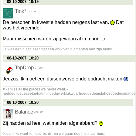
08-10-2007, 10:19
Tink*
De personen in kwestie hadden nergens last van.
Dat
was het vreemde!
Maar misschien waren zij gewoon al immuun. ;x
__________________
Je was een glasblazer met een wolk van diamanten aan zijn mond
08-10-2007, 10:20
TopDrop
Jeuzus. Ik moet een duisentvervelende opdracht maken
__________________
♥ - I miss all the places we never went. -
heddegijdagezeetgehadmindedawerklukwoarhoedoedegijdahoedoedegijdahoe
08-10-2007, 10:20
Balance
Zij hadden al heel wat meiden afgelebberd?
__________________
Ik ga links want ik moet rechts. En we gaan nog niet naar huis.