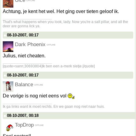
Uice
Achtung, je kent het wel. Het ging over tieten geloof ik.
__________________
That's what happens when you look, lady. Now you're a salt pillar, and all the
deer are gonna lick ya.
08-10-2007, 00:17
Dark Phoenix
Julius, niet cheaten.
__________________
[quote=sann;30693804]Ik ben een a-merk sletje.[/quote]
08-10-2007, 00:17
Balance
De vorige is nog niet eens vol
__________________
Ik ga links want ik moet rechts. En we gaan nog niet naar huis.
08-10-2007, 00:18
TopDrop