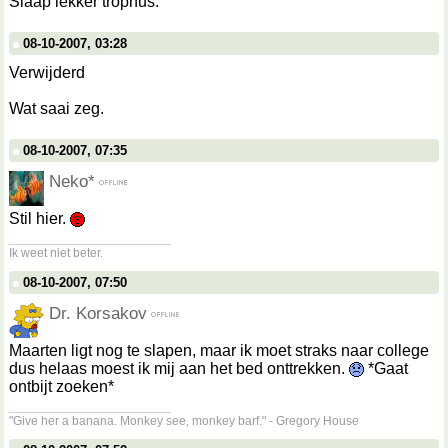
Slaap lekker trophus.
08-10-2007, 03:28
Verwijderd
Wat saai zeg.
08-10-2007, 07:35
Neko*
Stil hier.
__________________
Ik weet niet beter.
08-10-2007, 07:50
Dr. Korsakov
Maarten ligt nog te slapen, maar ik moet straks naar college
dus helaas moest ik mij aan het bed onttrekken.
*Gaat
ontbijt zoeken*
__________________
"Give her a banana. Monkey see, monkey barf." - Gregory House