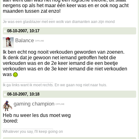
nergens op als het maar één keer was en er ook nog acht
maanden tussen zat enzo!
__________________
Je was een glasblazer met een wolk van diamanten aan zijn mond
08-10-2007, 10:17
Balance
Ik ben echt nog nooit verkouden geworden van zoenen.
Ik denk dat je gewoon net iemand getroffen hebt die
verkouden was en de 2e keer iemand die een beetje
verkouden was en de 3e keer iemand die niet verkouden
was
__________________
Ik ga links want ik moet rechts. En we gaan nog niet naar huis.
08-10-2007, 10:18
gaming champion
Heb nu weer les dus moet weg
:bored:
__________________
Whatever you say, I'll keep going on