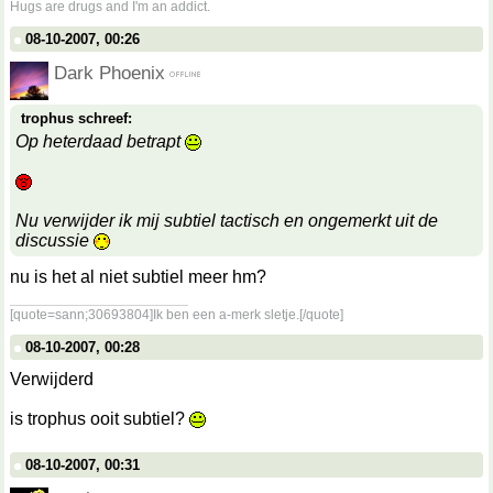
Hugs are drugs and I'm an addict.
08-10-2007, 00:26
Dark Phoenix
trophus schreef:
Op heterdaad betrapt
Nu verwijder ik mij subtiel tactisch en ongemerkt uit de
discussie
nu is het al niet subtiel meer hm?
__________________
[quote=sann;30693804]Ik ben een a-merk sletje.[/quote]
08-10-2007, 00:28
Verwijderd
is trophus ooit subtiel?
08-10-2007, 00:31