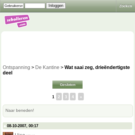
Zoeken
Ontspanning
>
De Kantine
>
Wat saai zeg, drieëndertigste
deel
Gesloten
1
2
3
4
»
Naar beneden!
08-10-2007, 00:17