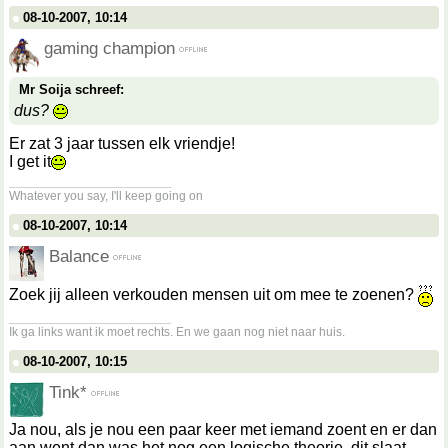
08-10-2007, 10:14
gaming champion
Mr Soija schreef:
dus?
Er zat 3 jaar tussen elk vriendje!
I get it
__________________
Whatever you say, I'll keep going on
08-10-2007, 10:14
Balance
Zoek jij alleen verkouden mensen uit om mee te zoenen?
__________________
Ik ga links want ik moet rechts. En we gaan nog niet naar huis.
08-10-2007, 10:15
Tink*
Ja nou, als je nou een paar keer met iemand zoent en er dan
aan went dan was het nog een logische theorie, dit slaat