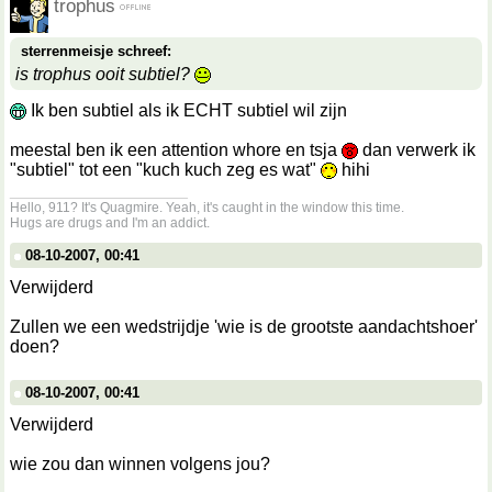
trophus
sterrenmeisje schreef:
is trophus ooit subtiel?
Ik ben subtiel als ik ECHT subtiel wil zijn
meestal ben ik een attention whore en tsja
dan verwerk ik
"subtiel" tot een "kuch kuch zeg es wat"
hihi
__________________
Hello, 911? It's Quagmire. Yeah, it's caught in the window this time.
Hugs are drugs and I'm an addict.
08-10-2007, 00:41
Verwijderd
Zullen we een wedstrijdje 'wie is de grootste aandachtshoer'
doen?
08-10-2007, 00:41
Verwijderd
wie zou dan winnen volgens jou?