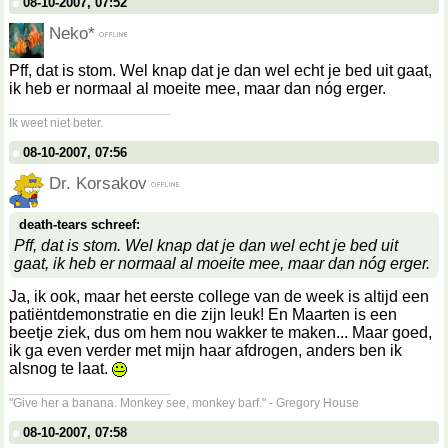
08-10-2007, 07:52
Neko*
Pff, dat is stom. Wel knap dat je dan wel echt je bed uit gaat,
ik heb er normaal al moeite mee, maar dan nóg erger.
__________________
Ik weet niet beter.
08-10-2007, 07:56
Dr. Korsakov
death-tears schreef:
Pff, dat is stom. Wel knap dat je dan wel echt je bed uit
gaat, ik heb er normaal al moeite mee, maar dan nóg erger.
Ja, ik ook, maar het eerste college van de week is altijd een
patiëntdemonstratie en die zijn leuk! En Maarten is een
beetje ziek, dus om hem nou wakker te maken... Maar goed,
ik ga even verder met mijn haar afdrogen, anders ben ik
alsnog te laat.
__________________
"Give her a banana. Monkey see, monkey barf." - Gregory House
08-10-2007, 07:58