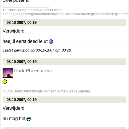
Snel posten!!
__________________
♥ - I miss all the places we never went. -
heddegijdagezeetgehadmindedawerklukwoarhoedoedegijdahoedoedegijdahoe
08-10-2007, 00:19
Verwijderd
heej!!! eerst deed ie ut
Laatst gewijzigd op 08-10-2007 om
00:28
.
08-10-2007, 00:19
Dark Phoenix
__________________
[quote=sann;30693804]Ik ben een a-merk sletje.[/quote]
08-10-2007, 00:19
Verwijderd
nu mag het