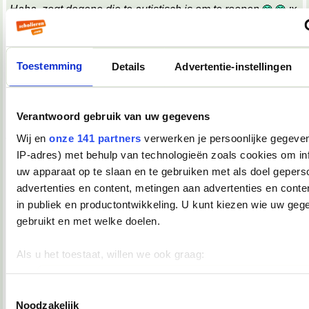
Haha, zegt degene die te autistisch is om te roepen
;x
;x
Wat een belabberde failreactie.
Toestemming
Details
Advertentie-instellingen
08-10-2007, 09:17
TopDrop
Verantwoord gebruik van uw gegevens
OMG! Keelpijn!!
__________________
Wij en
onze 141 partners
verwerken je persoonlijke gegeven
♥ - I miss all the places we never went. -
IP-adres) met behulp van technologieën zoals cookies om in
heddegijdagezeetgehadmindedawerklukwoarhoedoedegijdahoedoedegijdahoe
uw apparaat op te slaan en te gebruiken met als doel gepers
08-10-2007, 09:39
advertenties en content, metingen aan advertenties en conten
Verwijderd
in publiek en productontwikkeling. U kunt kiezen wie uw geg
*keelpastille doneer*
gebruikt en met welke doelen.
08-10-2007, 09:39
Als u het toestaat, willen we ook graag:
TopDrop
Informatie verzamelen over uw geografische locatie, die 
meter nauwkeurig kan zijn
Toestemmingsselectie
*inneemt*
Noodzakelijk
__________________
Uw apparaat identificeren door het actief te scannen op 