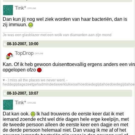
Tink*
Dan kun jij nog wel ziek worden van haar bacteriën, dan is
zij immuun.
__________________
Je was een glasblazer met een wolk van diamanten aan zijn mond
08-10-2007, 10:00
TopDrop
Kan. Of ik heb gewoon duisenttoevallig ergens anders een vir
opgelopen ofzo
__________________
♥ - I miss all the places we never went. -
heddegijdagezeetgehadmindedawerklukwoarhoedoedegijdahoedoedegijdahoe
08-10-2007, 10:07
Tink*
Dat kan ook.
Ik had trouwens de eerste keer dat ik met
iemand zoende echt wel drie dagen hele erge keelpijn, met
de tweede persoon alleen de eerste keer een dagje en met
de derde persoon helemaal niet. Dan vraag ik me af of het