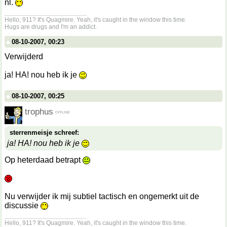
nl.
__________________
Hello, 911? It's Quagmire. Yeah, it's caught in the window this time.
Hugs are drugs and I'm an addict.
08-10-2007, 00:23
Verwijderd
ja! HA! nou heb ik je
08-10-2007, 00:25
trophus
sterrenmeisje schreef:
ja! HA! nou heb ik je
Op heterdaad betrapt
Nu verwijder ik mij subtiel tactisch en ongemerkt uit de
discussie
__________________
Hello, 911? It's Quagmire. Yeah, it's caught in the window this time.