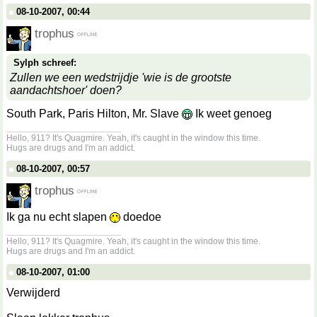
08-10-2007, 00:44
trophus
Sylph schreef:
Zullen we een wedstrijdje 'wie is de grootste
aandachtshoer' doen?
South Park, Paris Hilton, Mr. Slave
Ik weet genoeg
__________________
Hello, 911? It's Quagmire. Yeah, it's caught in the window this time.
Hugs are drugs and I'm an addict.
08-10-2007, 00:57
trophus
Ik ga nu echt slapen
doedoe
__________________
Hello, 911? It's Quagmire. Yeah, it's caught in the window this time.
Hugs are drugs and I'm an addict.
08-10-2007, 01:00
Verwijderd