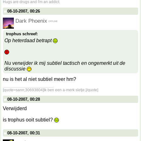
Hugs are drugs and I'm an addict.
08-10-2007, 00:26
Dark Phoenix
trophus schreef:
Op heterdaad betrapt
Nu verwijder ik mij subtiel tactisch en ongemerkt uit de
discussie
nu is het al niet subtiel meer hm?
__________________
[quote=sann;30693804]Ik ben een a-merk sletje.[/quote]
08-10-2007, 00:28
Verwijderd
is trophus ooit subtiel?
08-10-2007, 00:31