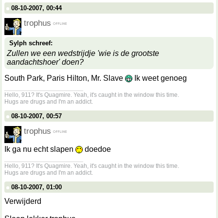
08-10-2007, 00:44
trophus
Sylph schreef:
Zullen we een wedstrijdje 'wie is de grootste
aandachtshoer' doen?
South Park, Paris Hilton, Mr. Slave
Ik weet genoeg
__________________
Hello, 911? It's Quagmire. Yeah, it's caught in the window this time.
Hugs are drugs and I'm an addict.
08-10-2007, 00:57
trophus
Ik ga nu echt slapen
doedoe
__________________
Hello, 911? It's Quagmire. Yeah, it's caught in the window this time.
Hugs are drugs and I'm an addict.
08-10-2007, 01:00
Verwijderd