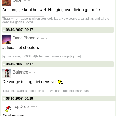
Uice
Achtung, je kent het wel. Het ging over tieten geloof ik.
__________________
That's what happens when you look, lady. Now you're a salt pillar, and all the
deer are gonna lick ya.
08-10-2007, 00:17
Dark Phoenix
Julius, niet cheaten.
__________________
[quote=sann;30693804]Ik ben een a-merk sletje.[/quote]
08-10-2007, 00:17
Balance
De vorige is nog niet eens vol
__________________
Ik ga links want ik moet rechts. En we gaan nog niet naar huis.
08-10-2007, 00:18
TopDrop