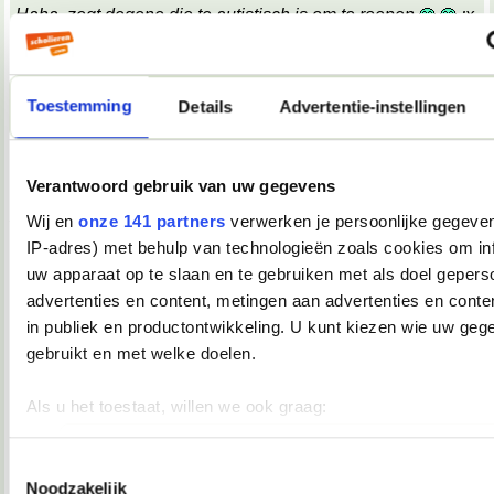
Haha, zegt degene die te autistisch is om te roepen
;x
;x
Wat een belabberde failreactie.
Toestemming
Details
Advertentie-instellingen
08-10-2007, 09:17
TopDrop
Verantwoord gebruik van uw gegevens
OMG! Keelpijn!!
__________________
Wij en
onze 141 partners
verwerken je persoonlijke gegeven
♥ - I miss all the places we never went. -
IP-adres) met behulp van technologieën zoals cookies om in
heddegijdagezeetgehadmindedawerklukwoarhoedoedegijdahoedoedegijdahoe
uw apparaat op te slaan en te gebruiken met als doel gepers
08-10-2007, 09:39
advertenties en content, metingen aan advertenties en conten
Verwijderd
in publiek en productontwikkeling. U kunt kiezen wie uw geg
*keelpastille doneer*
gebruikt en met welke doelen.
08-10-2007, 09:39
Als u het toestaat, willen we ook graag:
TopDrop
Informatie verzamelen over uw geografische locatie, die 
meter nauwkeurig kan zijn
Toestemmingsselectie
*inneemt*
Noodzakelijk
__________________
Uw apparaat identificeren door het actief te scannen op 