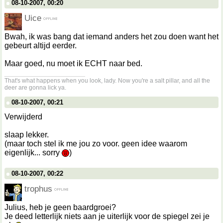
08-10-2007, 00:20
Uice
Bwah, ik was bang dat iemand anders het zou doen want het
gebeurt altijd eerder.
Maar goed, nu moet ik ECHT naar bed.
__________________
That's what happens when you look, lady. Now you're a salt pillar, and all the
deer are gonna lick ya.
08-10-2007, 00:21
Verwijderd
slaap lekker.
(maar toch stel ik me jou zo voor. geen idee waarom
eigenlijk... sorry
)
08-10-2007, 00:22
trophus
Julius, heb je geen baardgroei?
Je deed letterlijk niets aan je uiterlijk voor de spiegel zei je