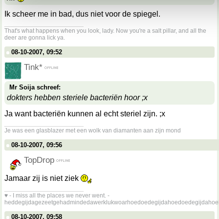
Ik scheer me in bad, dus niet voor de spiegel.
__________________
That's what happens when you look, lady. Now you're a salt pillar, and all the
deer are gonna lick ya.
08-10-2007, 09:52
Tink*
Mr Soija schreef:
dokters hebben steriele bacteriën hoor ;x
Ja want bacteriën kunnen al echt steriel zijn. ;x
__________________
Je was een glasblazer met een wolk van diamanten aan zijn mond
08-10-2007, 09:56
TopDrop
Jamaar zij is niet ziek
__________________
♥ - I miss all the places we never went. -
heddegijdagezeetgehadmindedawerklukwoarhoedoedegijdahoedoedegijdahoe
08-10-2007, 09:58