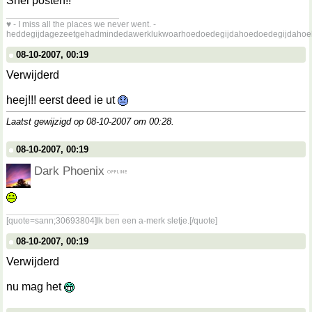
Snel posten!!
__________________
♥ - I miss all the places we never went. -
heddegijdagezeetgehadmindedawerklukwoarhoedoedegijdahoedoedegijdahoe
08-10-2007, 00:19
Verwijderd
heej!!! eerst deed ie ut
Laatst gewijzigd op 08-10-2007 om
00:28
.
08-10-2007, 00:19
Dark Phoenix
__________________
[quote=sann;30693804]Ik ben een a-merk sletje.[/quote]
08-10-2007, 00:19
Verwijderd
nu mag het