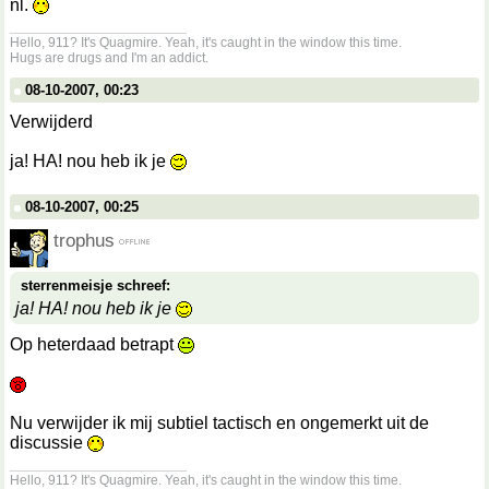
nl.
__________________
Hello, 911? It's Quagmire. Yeah, it's caught in the window this time.
Hugs are drugs and I'm an addict.
08-10-2007, 00:23
Verwijderd
ja! HA! nou heb ik je
08-10-2007, 00:25
trophus
sterrenmeisje schreef:
ja! HA! nou heb ik je
Op heterdaad betrapt
Nu verwijder ik mij subtiel tactisch en ongemerkt uit de
discussie
__________________
Hello, 911? It's Quagmire. Yeah, it's caught in the window this time.