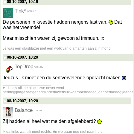
08-10-2007, 10:19
Tink*
De personen in kwestie hadden nergens last van.
Dat
was het vreemde!
Maar misschien waren zij gewoon al immuun. ;x
__________________
Je was een glasblazer met een wolk van diamanten aan zijn mond
08-10-2007, 10:20
TopDrop
Jeuzus. Ik moet een duisentvervelende opdracht maken
__________________
♥ - I miss all the places we never went. -
heddegijdagezeetgehadmindedawerklukwoarhoedoedegijdahoedoedegijdahoe
08-10-2007, 10:20
Balance
Zij hadden al heel wat meiden afgelebberd?
__________________
Ik ga links want ik moet rechts. En we gaan nog niet naar huis.