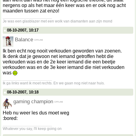
nergens op als het maar één keer was en er ook nog acht
maanden tussen zat enzo!
__________________
Je was een glasblazer met een wolk van diamanten aan zijn mond
08-10-2007, 10:17
Balance
Ik ben echt nog nooit verkouden geworden van zoenen.
Ik denk dat je gewoon net iemand getroffen hebt die
verkouden was en de 2e keer iemand die een beetje
verkouden was en de 3e keer iemand die niet verkouden
was
__________________
Ik ga links want ik moet rechts. En we gaan nog niet naar huis.
08-10-2007, 10:18
gaming champion
Heb nu weer les dus moet weg
:bored:
__________________
Whatever you say, I'll keep going on