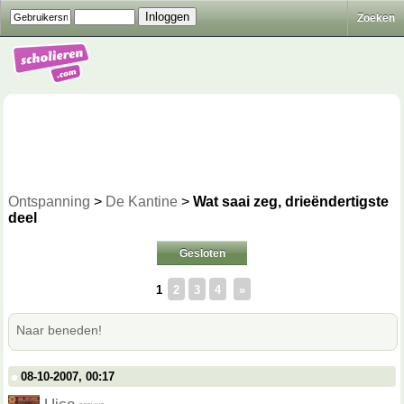
Zoeken
Ontspanning
>
De Kantine
>
Wat saai zeg, drieëndertigste
deel
Gesloten
1
2
3
4
»
Naar beneden!
08-10-2007, 00:17