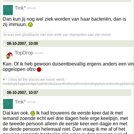
Tink*
Dan kun jij nog wel ziek worden van haar bacteriën, dan is
zij immuun.
__________________
Je was een glasblazer met een wolk van diamanten aan zijn mond
08-10-2007, 10:00
TopDrop
Kan. Of ik heb gewoon duisenttoevallig ergens anders een vir
opgelopen ofzo
__________________
♥ - I miss all the places we never went. -
heddegijdagezeetgehadmindedawerklukwoarhoedoedegijdahoedoedegijdahoe
08-10-2007, 10:07
Tink*
Dat kan ook.
Ik had trouwens de eerste keer dat ik met
iemand zoende echt wel drie dagen hele erge keelpijn, met
de tweede persoon alleen de eerste keer een dagje en met
de derde persoon helemaal niet. Dan vraag ik me af of het