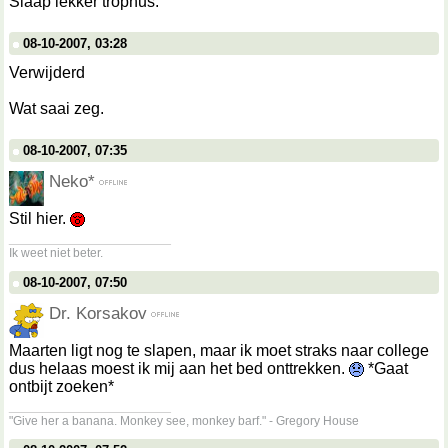
Slaap lekker trophus.
08-10-2007, 03:28
Verwijderd
Wat saai zeg.
08-10-2007, 07:35
Neko*
Stil hier.
__________________
Ik weet niet beter.
08-10-2007, 07:50
Dr. Korsakov
Maarten ligt nog te slapen, maar ik moet straks naar college
dus helaas moest ik mij aan het bed onttrekken.
*Gaat
ontbijt zoeken*
__________________
"Give her a banana. Monkey see, monkey barf." - Gregory House