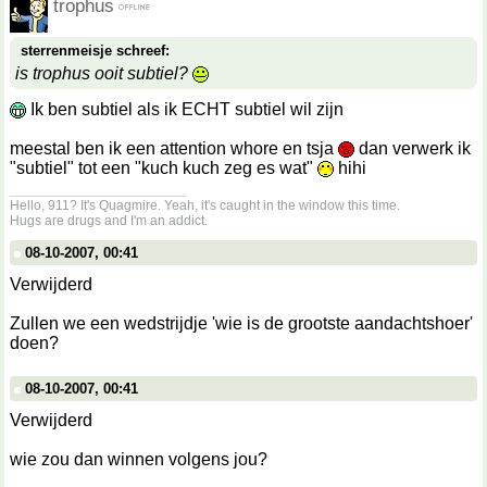
trophus
sterrenmeisje schreef:
is trophus ooit subtiel?
Ik ben subtiel als ik ECHT subtiel wil zijn
meestal ben ik een attention whore en tsja
dan verwerk ik
"subtiel" tot een "kuch kuch zeg es wat"
hihi
__________________
Hello, 911? It's Quagmire. Yeah, it's caught in the window this time.
Hugs are drugs and I'm an addict.
08-10-2007, 00:41
Verwijderd
Zullen we een wedstrijdje 'wie is de grootste aandachtshoer'
doen?
08-10-2007, 00:41
Verwijderd
wie zou dan winnen volgens jou?