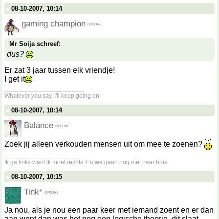
08-10-2007, 10:14
gaming champion
Mr Soija schreef:
dus?
Er zat 3 jaar tussen elk vriendje!
I get it
__________________
Whatever you say, I'll keep going on
08-10-2007, 10:14
Balance
Zoek jij alleen verkouden mensen uit om mee te zoenen?
__________________
Ik ga links want ik moet rechts. En we gaan nog niet naar huis.
08-10-2007, 10:15
Tink*
Ja nou, als je nou een paar keer met iemand zoent en er dan
aan went dan was het nog een logische theorie, dit slaat