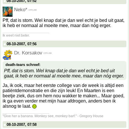
08-10-2007, 07:52
Neko*
Pff, dat is stom. Wel knap dat je dan wel echt je bed uit gaat,
ik heb er normaal al moeite mee, maar dan nóg erger.
__________________
Ik weet niet beter.
08-10-2007, 07:56
Dr. Korsakov
death-tears schreef:
Pff, dat is stom. Wel knap dat je dan wel echt je bed uit
gaat, ik heb er normaal al moeite mee, maar dan nóg erger.
Ja, ik ook, maar het eerste college van de week is altijd een
patiëntdemonstratie en die zijn leuk! En Maarten is een
beetje ziek, dus om hem nou wakker te maken... Maar goed,
ik ga even verder met mijn haar afdrogen, anders ben ik
alsnog te laat.
__________________
"Give her a banana. Monkey see, monkey barf." - Gregory House
08-10-2007, 07:58