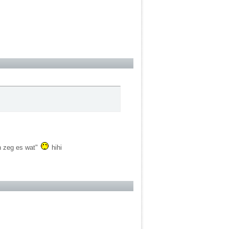
ch zeg es wat"
hihi