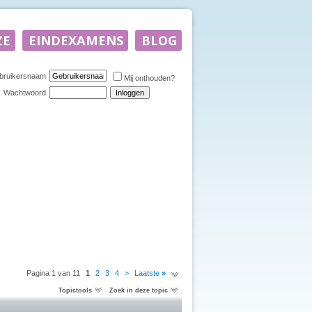
bruikersnaam
Mij onthouden?
Wachtwoord
Pagina 1 van 11
1
2
3
4
>
Laatste
»
Topictools
Zoek in deze topic