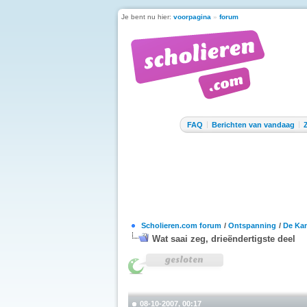
Je bent nu hier:
voorpagina
»
forum
FAQ
Berichten van vandaag
Scholieren.com forum
/
Ontspanning
/
De Kan
Wat saai zeg, drieëndertigste deel
08-10-2007, 00:17