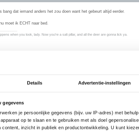
 bang dat iemand anders het zou doen want het gebeurt altijd eerder.
nu moet ik ECHT naar bed.
________
pens when you look, lady. Now you're a salt pillar, and all the deer are gonna lick ya.
.
tel ik me jou zo voor. geen idee waarom eigenlijk... sorry
)
Details
Advertentie-instellingen
w gegevens
werken je persoonlijke gegevens (bijv. uw IP-adres) met behulp
apparaat op te slaan en te gebruiken met als doel gepersonalise
 content, inzicht in publiek en productontwikkeling. U kunt kiez
je geen baardgroei?
rlijk niets aan je uiterlijk voor de spiegel zei je nl.