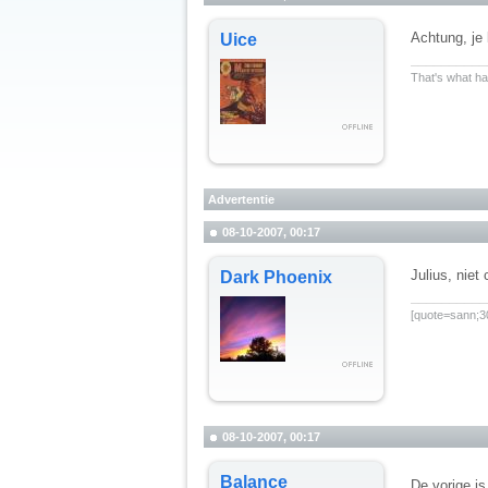
Achtung, je 
Uice
__________
That's what hap
Advertentie
08-10-2007, 00:17
Julius, niet
Dark Phoenix
__________
[quote=sann;30
08-10-2007, 00:17
Balance
De vorige is