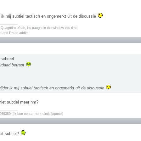
 ik mij subtiel tactisch en ongemerkt uit de discussie
________
s Quagmire. Yeah, it's caught in the window this time.
 and I'm an addict.
 schreef:
rdaad betrapt
ijder ik mij subtiel tactisch en ongemerkt uit de discussie
 niet subtiel meer hm?
________
693804]Ik ben een a-merk sletje.[/quote]
oit subtiel?