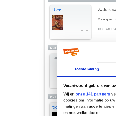
Bwah, ik was
Uice
Maar goed, 
__________
That's what hap
08-10-2007, 00:21
Verwijderd
slaap lekker
(maar toch s
Toestemming
Verantwoord gebruik van u
Wij en
onze 141 partners
ver
08-10-2007, 00:22
cookies om informatie op uw 
metingen aan advertenties en
Julius, heb 
trophus
Je deed lette
en met welke doelen.