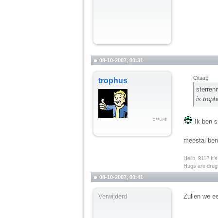
08-10-2007, 00:31
Citaat:
trophus
sterren
is troph
Ik ben su
meestal ben
__________
Hello, 911? It'
Hugs are drugs
08-10-2007, 00:41
Verwijderd
Zullen we ee