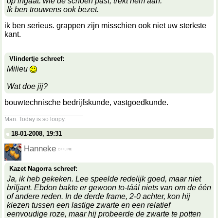
op ingaat: wie de schoen past, trekt hem aan.
Ik ben trouwens ook bezet.
ik ben serieus. grappen zijn misschien ook niet uw sterkste
kant.
Vlindertje schreef:
Milieu
Wat doe jij?
bouwtechnische bedrijfskunde, vastgoedkunde.
__________________
Man. Today is so loopy.
18-01-2008, 19:31
Hanneke
Kazet Nagorra schreef:
Ja, ik heb gekeken. Lee speelde redelijk goed, maar niet
briljant. Ebdon bakte er gewoon to-táál niets van om de één
of andere reden. In de derde frame, 2-0 achter, kon hij
kiezen tussen een lastige zwarte en een relatief
eenvoudige roze, maar hij probeerde de zwarte te potten