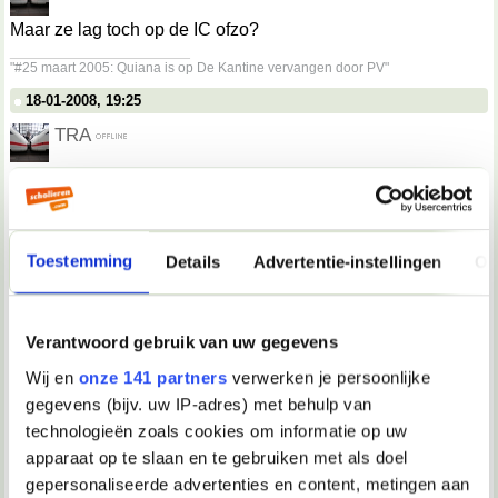
Maar ze lag toch op de IC ofzo?
__________________
"#25 maart 2005: Quiana is op De Kantine vervangen door PV"
18-01-2008, 19:25
TRA
Missy schreef:
Waarom jij niet TRA?
Waarom wel?q
__________________
Toestemming
Details
Advertentie-instellingen
Ov
"#25 maart 2005: Quiana is op De Kantine vervangen door PV"
18-01-2008, 19:25
Verantwoord gebruik van uw gegevens
Verwijderd
Wij en
onze 141 partners
verwerken je persoonlijke
Missy schreef:
gegevens (bijv. uw IP-adres) met behulp van
Het gaat heel goed.
We hebben heel braaf het hele huis
technologieën zoals cookies om informatie op uw
schoon gemaakt voordat ze thuiskwam. Dat vond ze wel
tof. Ze wou gelijk weer gaan koken. Dat ging alleen een
apparaat op te slaan en te gebruiken met als doel
beetje klunsig, maar met wat hulp hebben we nasi
gepersonaliseerde advertenties en content, metingen aan
gemaakt.