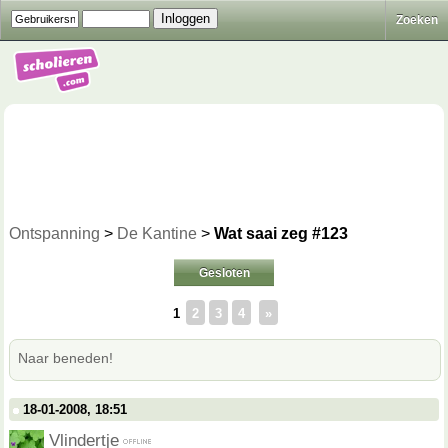
Zoeken
Ontspanning
>
De Kantine
>
Wat saai zeg #123
Gesloten
1
2
3
4
»
Naar beneden!
18-01-2008, 18:51
Vlindertje