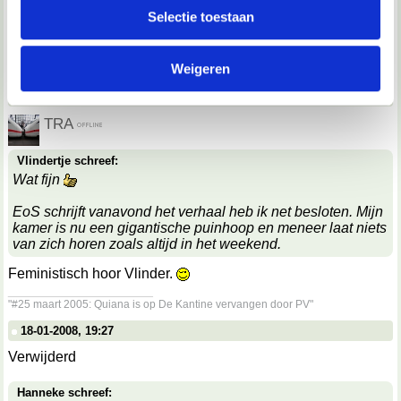
TRA
partners voor social media, adverteren en analyse. Deze
Selectie toestaan
partners kunnen deze gegevens combineren met andere
Omdat hij beter was.
informatie die je aan ze hebt verstrekt of die ze hebben
__________________
Weigeren
verzameld op basis van jouw gebruik van hun services.
"#25 maart 2005: Quiana is op De Kantine vervangen door PV"
18-01-2008, 19:26
We werken samen met
67 derden
die uw gegevens
TRA
kunnen ontvangen en verwerken.
Vlindertje schreef:
Wat fijn
EoS schrijft vanavond het verhaal heb ik net besloten. Mijn
kamer is nu een gigantische puinhoop en meneer laat niets
van zich horen zoals altijd in het weekend.
Feministisch hoor Vlinder.
__________________
"#25 maart 2005: Quiana is op De Kantine vervangen door PV"
18-01-2008, 19:27
Verwijderd
Hanneke schreef: