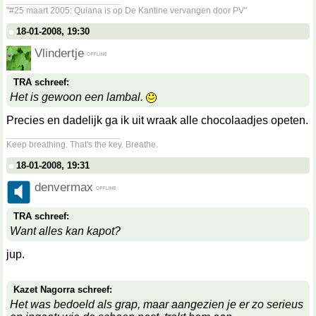
"#25 maart 2005: Quiana is op De Kantine vervangen door PV"
18-01-2008, 19:30
Vlindertje
TRA schreef:
Het is gewoon een lambal.
Precies en dadelijk ga ik uit wraak alle chocolaadjes opeten.
__________________
Keep breathing. That's the key. Breathe.
18-01-2008, 19:31
denvermax
TRA schreef:
Want alles kan kapot?
jup.
Kazet Nagorra schreef:
Het was bedoeld als grap, maar aangezien je er zo serieus