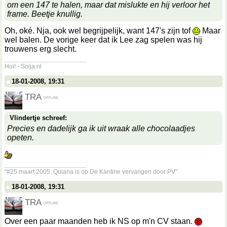
om een 147 te halen, maar dat mislukte en hij verloor het
frame. Beetje knullig.
Oh, oké. Nja, ook wel begrijpelijk, want 147's zijn tof
Maar
wel balen. De vorige keer dat ik Lee zag spelen was hij
trouwens erg slecht.
__________________
Hoi! - Soija.nl
18-01-2008, 19:31
TRA
Vlindertje schreef:
Precies en dadelijk ga ik uit wraak alle chocolaadjes
opeten.
__________________
"#25 maart 2005: Quiana is op De Kantine vervangen door PV"
18-01-2008, 19:31
TRA
Over een paar maanden heb ik NS op m'n CV staan.