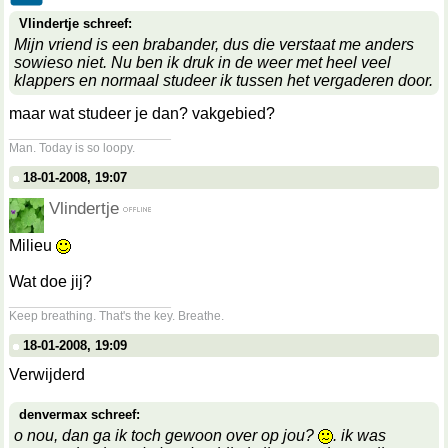
Vlindertje schreef:
Mijn vriend is een brabander, dus die verstaat me anders
sowieso niet. Nu ben ik druk in de weer met heel veel
klappers en normaal studeer ik tussen het vergaderen door.
maar wat studeer je dan? vakgebied?
__________________
Man. Today is so loopy.
18-01-2008, 19:07
Vlindertje
Milieu
Wat doe jij?
__________________
Keep breathing. That's the key. Breathe.
18-01-2008, 19:09
Verwijderd
denvermax schreef:
o nou, dan ga ik toch gewoon over op jou?
. ik was