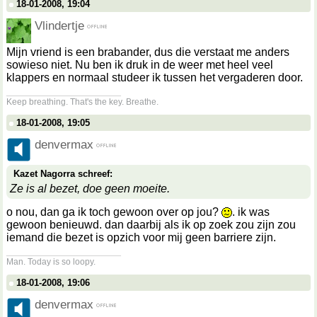
18-01-2008, 19:04
Vlindertje
Mijn vriend is een brabander, dus die verstaat me anders
sowieso niet. Nu ben ik druk in de weer met heel veel
klappers en normaal studeer ik tussen het vergaderen door.
__________________
Keep breathing. That's the key. Breathe.
18-01-2008, 19:05
denvermax
Kazet Nagorra schreef:
Ze is al bezet, doe geen moeite.
o nou, dan ga ik toch gewoon over op jou?
. ik was
gewoon benieuwd. dan daarbij als ik op zoek zou zijn zou
iemand die bezet is opzich voor mij geen barriere zijn.
__________________
Man. Today is so loopy.
18-01-2008, 19:06
denvermax