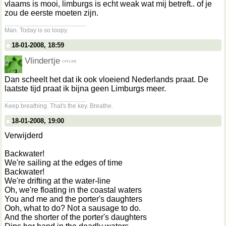
vlaams is mooi, limburgs is echt weak wat mij betreft.. of je
zou de eerste moeten zijn.
__________________
Man. Today is so loopy.
18-01-2008, 18:59
Vlindertje
Dan scheelt het dat ik ook vloeiend Nederlands praat. De
laatste tijd praat ik bijna geen Limburgs meer.
__________________
Keep breathing. That's the key. Breathe.
18-01-2008, 19:00
Verwijderd
Backwater!
We're sailing at the edges of time
Backwater!
We're drifting at the water-line
Oh, we're floating in the coastal waters
You and me and the porter's daughters
Ooh, what to do? Not a sausage to do.
And the shorter of the porter's daughters