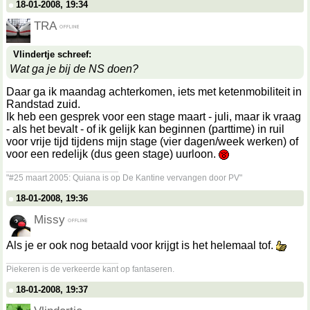
18-01-2008, 19:34
TRA
Vlindertje schreef:
Wat ga je bij de NS doen?
Daar ga ik maandag achterkomen, iets met ketenmobiliteit in
Randstad zuid.
Ik heb een gesprek voor een stage maart - juli, maar ik vraag
- als het bevalt - of ik gelijk kan beginnen (parttime) in ruil
voor vrije tijd tijdens mijn stage (vier dagen/week werken) of
voor een redelijk (dus geen stage) uurloon.
__________________
"#25 maart 2005: Quiana is op De Kantine vervangen door PV"
18-01-2008, 19:36
Missy
Als je er ook nog betaald voor krijgt is het helemaal tof.
__________________
Piekeren is de verkeerde kant op fantaseren.
18-01-2008, 19:37