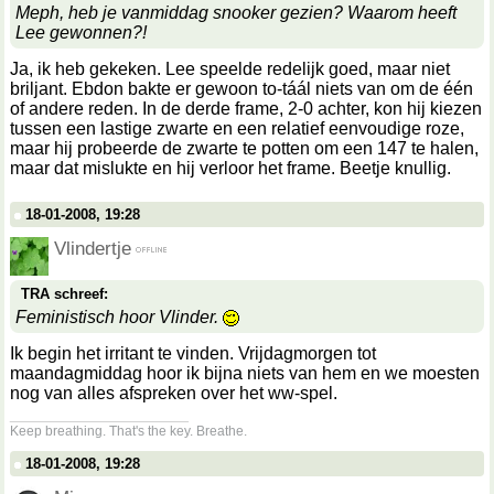
Meph, heb je vanmiddag snooker gezien? Waarom heeft
Lee gewonnen?!
Ja, ik heb gekeken. Lee speelde redelijk goed, maar niet
briljant. Ebdon bakte er gewoon to-táál niets van om de één
of andere reden. In de derde frame, 2-0 achter, kon hij kiezen
tussen een lastige zwarte en een relatief eenvoudige roze,
maar hij probeerde de zwarte te potten om een 147 te halen,
maar dat mislukte en hij verloor het frame. Beetje knullig.
18-01-2008, 19:28
Vlindertje
TRA schreef:
Feministisch hoor Vlinder.
Ik begin het irritant te vinden. Vrijdagmorgen tot
maandagmiddag hoor ik bijna niets van hem en we moesten
nog van alles afspreken over het ww-spel.
__________________
Keep breathing. That's the key. Breathe.
18-01-2008, 19:28