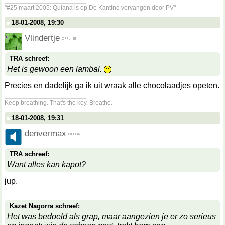
"#25 maart 2005: Quiana is op De Kantine vervangen door PV"
18-01-2008, 19:30
Vlindertje
TRA schreef:
Het is gewoon een lambal.
Precies en dadelijk ga ik uit wraak alle chocolaadjes opeten.
__________________
Keep breathing. That's the key. Breathe.
18-01-2008, 19:31
denvermax
TRA schreef:
Want alles kan kapot?
jup.
Kazet Nagorra schreef:
Het was bedoeld als grap, maar aangezien je er zo serieus