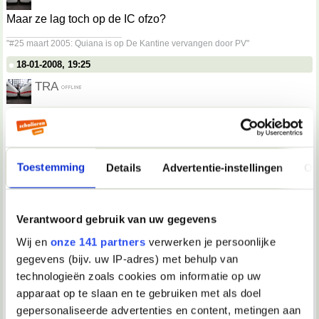
Maar ze lag toch op de IC ofzo?
__________________
"#25 maart 2005: Quiana is op De Kantine vervangen door PV"
18-01-2008, 19:25
TRA
Missy schreef:
Waarom jij niet TRA?
Waarom wel?q
__________________
Toestemming
Details
Advertentie-instellingen
Ov
"#25 maart 2005: Quiana is op De Kantine vervangen door PV"
18-01-2008, 19:25
Verantwoord gebruik van uw gegevens
Verwijderd
Wij en
onze 141 partners
verwerken je persoonlijke
Missy schreef:
gegevens (bijv. uw IP-adres) met behulp van
Het gaat heel goed.
We hebben heel braaf het hele huis
technologieën zoals cookies om informatie op uw
schoon gemaakt voordat ze thuiskwam. Dat vond ze wel
tof. Ze wou gelijk weer gaan koken. Dat ging alleen een
apparaat op te slaan en te gebruiken met als doel
beetje klunsig, maar met wat hulp hebben we nasi
gepersonaliseerde advertenties en content, metingen aan
gemaakt.