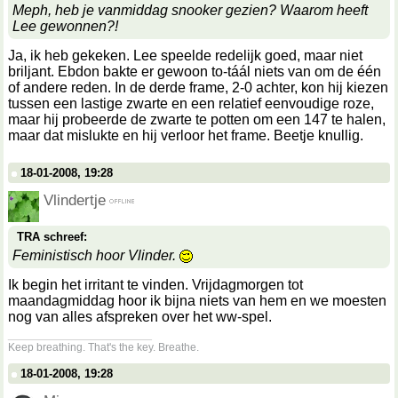
Meph, heb je vanmiddag snooker gezien? Waarom heeft
Lee gewonnen?!
Ja, ik heb gekeken. Lee speelde redelijk goed, maar niet
briljant. Ebdon bakte er gewoon to-táál niets van om de één
of andere reden. In de derde frame, 2-0 achter, kon hij kiezen
tussen een lastige zwarte en een relatief eenvoudige roze,
maar hij probeerde de zwarte te potten om een 147 te halen,
maar dat mislukte en hij verloor het frame. Beetje knullig.
18-01-2008, 19:28
Vlindertje
TRA schreef:
Feministisch hoor Vlinder.
Ik begin het irritant te vinden. Vrijdagmorgen tot
maandagmiddag hoor ik bijna niets van hem en we moesten
nog van alles afspreken over het ww-spel.
__________________
Keep breathing. That's the key. Breathe.
18-01-2008, 19:28