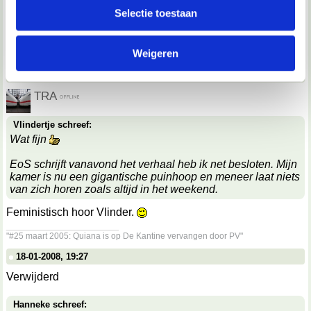
TRA
partners voor social media, adverteren en analyse. Deze
Selectie toestaan
partners kunnen deze gegevens combineren met andere
Omdat hij beter was.
informatie die je aan ze hebt verstrekt of die ze hebben
__________________
Weigeren
verzameld op basis van jouw gebruik van hun services.
"#25 maart 2005: Quiana is op De Kantine vervangen door PV"
18-01-2008, 19:26
We werken samen met
67 derden
die uw gegevens
TRA
kunnen ontvangen en verwerken.
Vlindertje schreef:
Wat fijn
EoS schrijft vanavond het verhaal heb ik net besloten. Mijn
kamer is nu een gigantische puinhoop en meneer laat niets
van zich horen zoals altijd in het weekend.
Feministisch hoor Vlinder.
__________________
"#25 maart 2005: Quiana is op De Kantine vervangen door PV"
18-01-2008, 19:27
Verwijderd
Hanneke schreef: