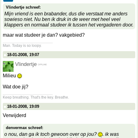
Vlindertje schreef:
Mijn vriend is een brabander, dus die verstaat me anders
sowieso niet. Nu ben ik druk in de weer met heel veel
klappers en normaal studeer ik tussen het vergaderen door.
maar wat studeer je dan? vakgebied?
__________________
Man. Today is so loopy.
18-01-2008, 19:07
Vlindertje
Milieu
Wat doe jij?
__________________
Keep breathing. That's the key. Breathe.
18-01-2008, 19:09
Verwijderd
denvermax schreef:
o nou, dan ga ik toch gewoon over op jou?
. ik was