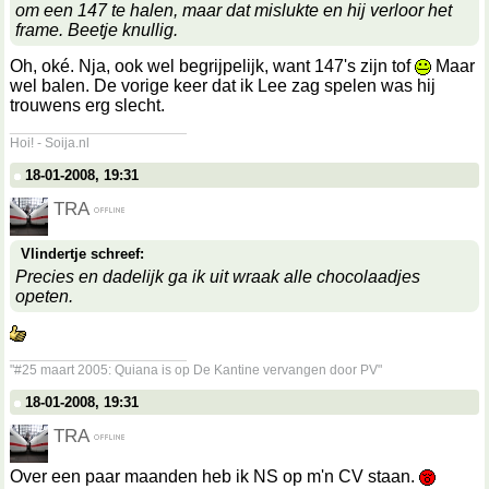
om een 147 te halen, maar dat mislukte en hij verloor het
frame. Beetje knullig.
Oh, oké. Nja, ook wel begrijpelijk, want 147's zijn tof
Maar
wel balen. De vorige keer dat ik Lee zag spelen was hij
trouwens erg slecht.
__________________
Hoi! - Soija.nl
18-01-2008, 19:31
TRA
Vlindertje schreef:
Precies en dadelijk ga ik uit wraak alle chocolaadjes
opeten.
__________________
"#25 maart 2005: Quiana is op De Kantine vervangen door PV"
18-01-2008, 19:31
TRA
Over een paar maanden heb ik NS op m'n CV staan.