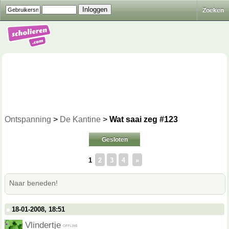
Zoeken
Ontspanning
>
De Kantine
>
Wat saai zeg #123
Gesloten
1
2
3
4
»
Naar beneden!
18-01-2008, 18:51
Vlindertje