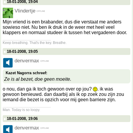
18-01-2008, 19:04
Vlindertje
Mijn vriend is een brabander, dus die verstaat me anders
sowieso niet. Nu ben ik druk in de weer met heel veel
klappers en normaal studeer ik tussen het vergaderen door.
__________________
Keep breathing. That's the key. Breathe.
18-01-2008, 19:05
denvermax
Kazet Nagorra schreef:
Ze is al bezet, doe geen moeite.
o nou, dan ga ik toch gewoon over op jou?
. ik was
gewoon benieuwd. dan daarbij als ik op zoek zou zijn zou
iemand die bezet is opzich voor mij geen barriere zijn.
__________________
Man. Today is so loopy.
18-01-2008, 19:06
denvermax