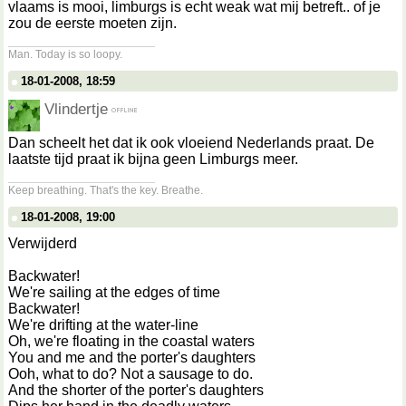
vlaams is mooi, limburgs is echt weak wat mij betreft.. of je
zou de eerste moeten zijn.
__________________
Man. Today is so loopy.
18-01-2008, 18:59
Vlindertje
Dan scheelt het dat ik ook vloeiend Nederlands praat. De
laatste tijd praat ik bijna geen Limburgs meer.
__________________
Keep breathing. That's the key. Breathe.
18-01-2008, 19:00
Verwijderd
Backwater!
We're sailing at the edges of time
Backwater!
We're drifting at the water-line
Oh, we're floating in the coastal waters
You and me and the porter's daughters
Ooh, what to do? Not a sausage to do.
And the shorter of the porter's daughters