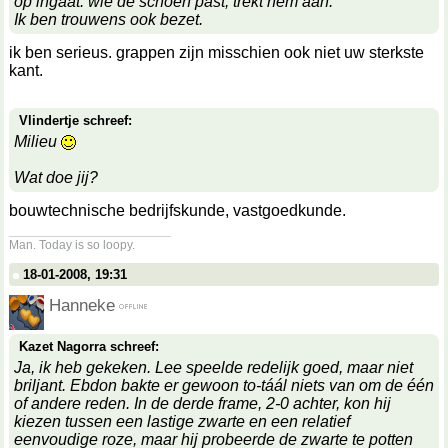
op ingaat: wie de schoen past, trekt hem aan.
Ik ben trouwens ook bezet.
ik ben serieus. grappen zijn misschien ook niet uw sterkste
kant.
Vlindertje schreef:
Milieu
Wat doe jij?
bouwtechnische bedrijfskunde, vastgoedkunde.
__________________
Man. Today is so loopy.
18-01-2008, 19:31
Hanneke
Kazet Nagorra schreef:
Ja, ik heb gekeken. Lee speelde redelijk goed, maar niet
briljant. Ebdon bakte er gewoon to-táál niets van om de één
of andere reden. In de derde frame, 2-0 achter, kon hij
kiezen tussen een lastige zwarte en een relatief
eenvoudige roze, maar hij probeerde de zwarte te potten