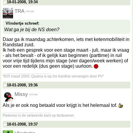
18-01-2008, 19:34
TRA
Vlindertje schreef:
Wat ga je bij de NS doen?
Daar ga ik maandag achterkomen, iets met ketenmobiliteit in
Randstad zuid.
Ik heb een gesprek voor een stage maart - juli, maar ik vraag
- als het bevalt - of ik gelijk kan beginnen (parttime) in ruil
voor vrije tijd tijdens mijn stage (vier dagen/week werken) of
voor een redelijk (dus geen stage) uurloon.
__________________
"#25 maart 2005: Quiana is op De Kantine vervangen door PV"
18-01-2008, 19:36
Missy
Als je er ook nog betaald voor krijgt is het helemaal tof.
__________________
Piekeren is de verkeerde kant op fantaseren.
18-01-2008, 19:37