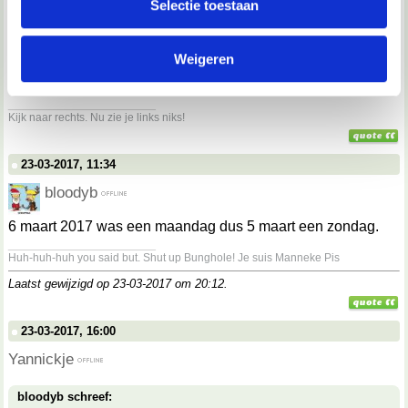
Selectie toestaan
partners kunnen deze gegevens combineren met andere
informatie die je aan ze hebt verstrekt of die ze hebben
bloodyb schreef:
Op zondag?
Weigeren
verzameld op basis van jouw gebruik van hun services.
op een maandag
__________________
We werken samen met
67 derden
die uw gegevens
Kijk naar rechts. Nu zie je links niks!
kunnen ontvangen en verwerken.
23-03-2017, 11:34
bloodyb
6 maart 2017 was een maandag dus 5 maart een zondag.
__________________
Huh-huh-huh you said but. Shut up Bunghole! Je suis Manneke Pis
Laatst gewijzigd op 23-03-2017 om
20:12
.
23-03-2017, 16:00
Yannickje
bloodyb schreef: