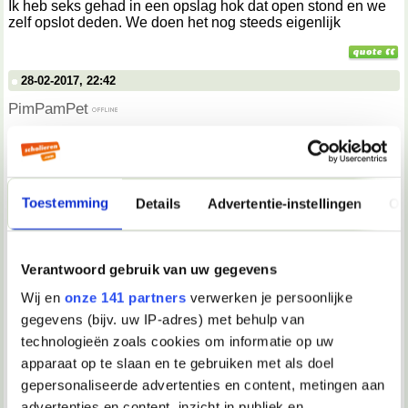
Ik heb seks gehad in een opslag hok dat open stond en we
zelf opslot deden. We doen het nog steeds eigenlijk
28-02-2017, 22:42
PimPamPet
Nice
02-03-2017, 14:39
Toestemming
Details
Advertentie-instellingen
Ov
Bengel
Toen ik 11 jaar was vrij vaak na het zwemmen, op het terras
Verantwoord gebruik van uw gegevens
achter de tafel zittend. Onder het kijken naar meisjes die
toevallig op een nabij geplaatste bank gingen zitten..
Wij en
onze 141 partners
verwerken je persoonlijke
Soms kwam ik daarbij alleen al bij fantasie klaar. Of via een
gegevens (bijv. uw IP-adres) met behulp van
gat in mijn broekzak de eikel te strelen.
technologieën zoals cookies om informatie op uw
apparaat op te slaan en te gebruiken met als doel
gepersonaliseerde advertenties en content, metingen aan
06-03-2017, 17:00
advertenties en content, inzicht in publiek en