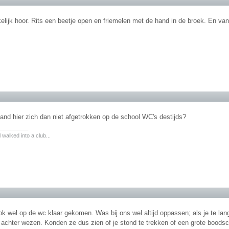
ijk hoor. Rits een beetje open en friemelen met de hand in de broek. En van
and hier zich dan niet afgetrokken op de school WC's destijds?
________
walked into a club...
ok wel op de wc klaar gekomen. Was bij ons wel altijd oppassen; als je te la
f achter wezen. Konden ze dus zien of je stond te trekken of een grote boods