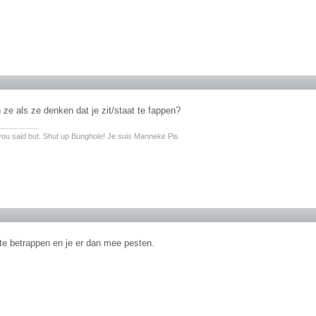
ze als ze denken dat je zit/staat te fappen?
________
ou said but. Shut up Bunghole! Je suis Manneke Pis
 te betrappen en je er dan mee pesten.