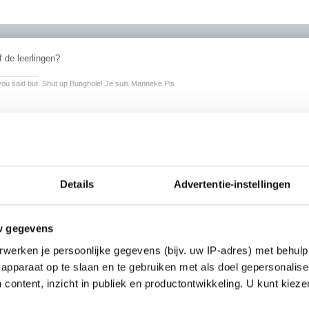
f de leerlingen?
________
ou said but. Shut up Bunghole! Je suis Manneke Pis
Details
Advertentie-instellingen
n natuurlijk. Leraren hebben hun eigen toilet bij de lerarenkamer.
w gegevens
werken je persoonlijke gegevens (bijv. uw IP-adres) met behulp
apparaat op te slaan en te gebruiken met als doel gepersonalise
 content, inzicht in publiek en productontwikkeling. U kunt kiez