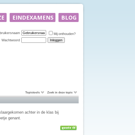
bruikersnaam
Mij onthouden?
Wachtwoord
Topictools
Zoek in deze topic
klaargekomen achter in de klas bij
etje genant.