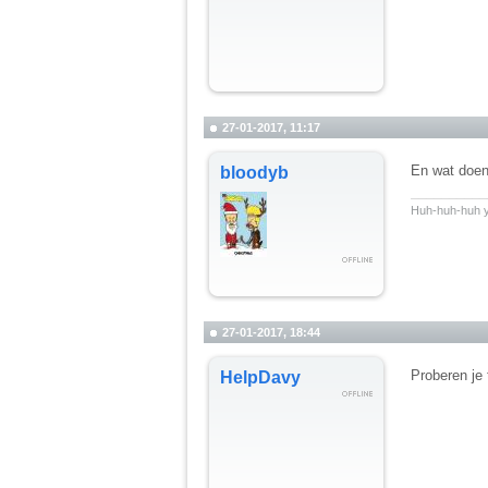
27-01-2017, 11:17
En wat doen 
bloodyb
__________
Huh-huh-huh y
27-01-2017, 18:44
Proberen je
HelpDavy