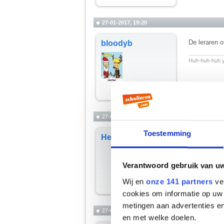
27-01-2017, 19:20
De leraren o
bloodyb
__________
Huh-huh-huh y
27-01-2017, 21:02
Toestemming
De leerlinge
HelpDavy
Verantwoord gebruik van u
Wij en
onze 141 partners
ver
cookies om informatie op uw 
metingen aan advertenties en
27-01-2017, 21:46
en met welke doelen.