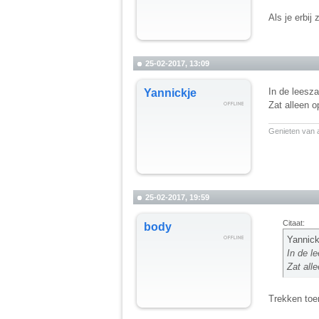
Als je erbij
25-02-2017, 13:09
In de leesza
Yannickje
Zat alleen o
__________
Genieten van a
25-02-2017, 19:59
Citaat:
body
Yannick
In de l
Zat alle
Trekken toe