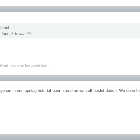
hreef:
 toen ik 5 was ??
________
l wat mooi is en het goede doen
 gehad in een opslag hok dat open stond en we zelf opslot deden. We doen het