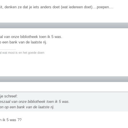
 zit, denken ze dat je iets anders doet (wat iedereen doet)....poepen....
al van onze bibliotheek toen ik 5 was.
p een bank van de laatste rij.
________
l wat mooi is en het goede doen
je schreef:
eeszaal van onze bibliotheek toen ik 5 was.
en op een bank van de laatste rij.
n ik 5 was ??