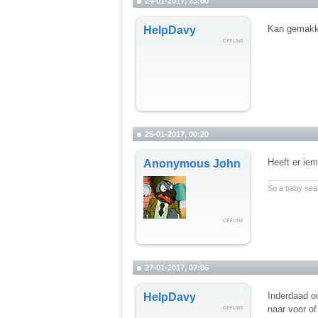
24-01-2017, 23:00
Kan gemakkel
HelpDavy
25-01-2017, 00:20
Heeft er iem
Anonymous John
__________
So a baby seal 
27-01-2017, 07:06
Inderdaad o
HelpDavy
naar voor o