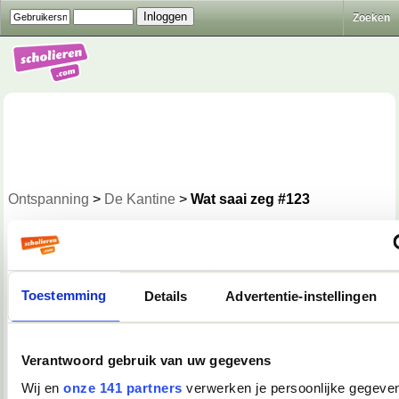
Zoeken
Ontspanning
>
De Kantine
>
Wat saai zeg #123
Gesloten
«
8
9
10
11
Toestemming
Details
Advertentie-instellingen
Naar beneden!
20-01-2008, 00:23
Verantwoord gebruik van uw gegevens
TopDrop
Wij en
onze 141 partners
verwerken je persoonlijke gegeven