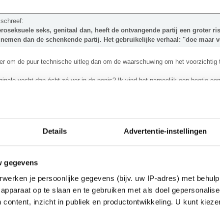
 schreef:
eroseksuele seks, genitaal dan, heeft de ontvangende partij een groter r
 nemen dan de schenkende partij. Het gebruikelijke verhaal: "doe maar v
er om de puur technische uitleg dan om de waarschuwing om het voorzichtig 
inale vocht dan écht zó ver in de penis? Ik vind het nameelijk een beetje een
________
ij|Kriminalpolizei!!|De hele mikmak| Dank voor die bloemen
Details
Advertentie-instellingen
wing was meer voor de grap, zal er aan denken een smiley erbij te typen de v
t is alleen bijzonder ongelukkig als het je overkomt. Er wordt zoveel met se
nbesmettingen zijn. Net als met neerstortende vliegtuigen enzo, maar da's w
w gegevens
________
 and with a vengeance
werken je persoonlijke gegevens (bijv. uw IP-adres) met behulp
apparaat op te slaan en te gebruiken met als doel gepersonalise
 content, inzicht in publiek en productontwikkeling. U kunt kiez