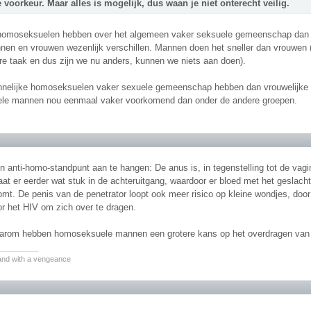
 voorkeur. Maar alles is mogelijk, dus waan je niet onterecht veilig.
homoseksuelen hebben over het algemeen vaker seksuele gemeenschap dan 
nen en vrouwen wezenlijk verschillen. Mannen doen het sneller dan vrouwe
re taak en dus zijn we nu anders, kunnen we niets aan doen).
nelijke homoseksuelen vaker sexuele gemeenschap hebben dan vrouwelijke
le mannen nou eenmaal vaker voorkomend dan onder de andere groepen.
anti-homo-standpunt aan te hangen: De anus is, in tegenstelling tot de vagin
aat er eerder wat stuk in de achteruitgang, waardoor er bloed met het geslacht
omt. De penis van de penetrator loopt ook meer risico op kleine wondjes, doo
or het HIV om zich over te dragen.
arom hebben homoseksuele mannen een grotere kans op het overdragen van
________
 and with a vengeance