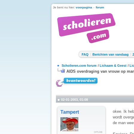
Je bent nu hier:
voorpagina
»
forum
FAQ
Berichten van vandaag
Scholieren.com forum
/
Lichaam & Geest
/
Li
AIDS overdraging van vrouw op ma
02-01-2003, 01:08
okee. Ik he
Tampert
wordt overg
de man weer