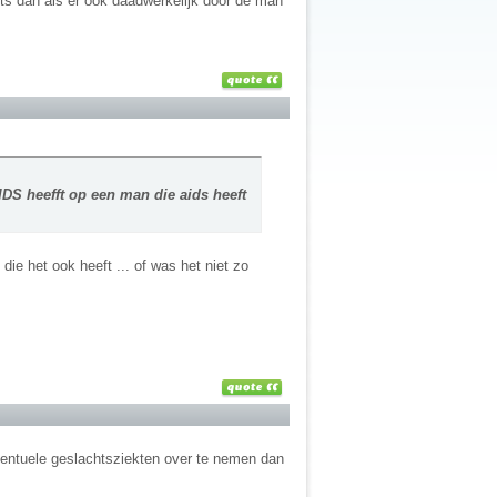
ts dan als er ook daadwerkelijk door de man
DS heefft op een man die aids heeft
die het ook heeft ... of was het niet zo
eventuele geslachtsziekten over te nemen dan