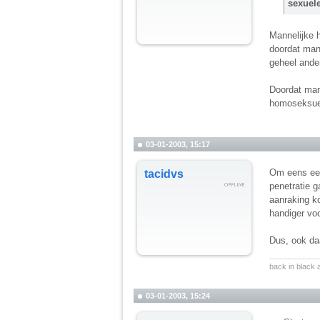
sexuele
Mannelijke 
doordat man
geheel ande
Doordat man
homoseksue
03-01-2003, 15:17
Om eens een 
tacidvs
penetratie g
aanraking k
handiger vo
Dus, ook da
__________
back in black
03-01-2003, 15:24