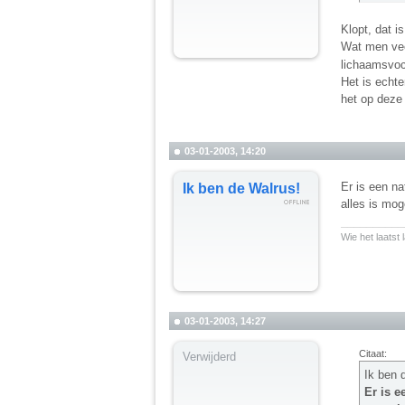
Klopt, dat 
Wat men veel
lichaamsvoc
Het is echte
het op deze 
03-01-2003, 14:20
Er is een n
Ik ben de Walrus!
alles is mog
__________
Wie het laatst 
03-01-2003, 14:27
Citaat:
Verwijderd
Ik ben 
Er is 