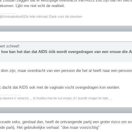
t zoudan zeggen dat er éénzijdige overdracht van AIDS zou zijn dan en slech
ekomen. Lijkt me niet echt de realiteit.
________
ij|Kriminalpolizei!!|De hele mikmak| Dank voor die bloemen
ert schreef:
 hoe kan het dan dat AIDS óók wordt overgedragen
van een vrouw die AI
l dom zijn, maar overdracht van een persoon die het al heeft naar een persoon 
k dacht dat AIDS ook met de vaginale vocht overgedragen kon worden.
__________
a daussa s' amarzis ... A l fuelba chai de sul verjan, A l' auzelb chajan lor latis ...
ksuele seks, genitaal dan, heeft de ontvangende partij een groter risico om 
e partij. Het gebruikelijke verhaal: "doe maar voorzichtig"