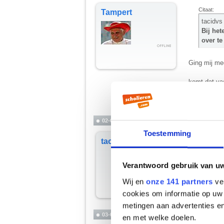
Citaat:
Tampert
tacidvs
Bij het
over te
Ging mij me
komt dat vag
__________
NIZ| tegenpart
02-01-2003, 21:53
Toestemming
Die waarschu
tacidvs
indedaad, he
vrouw-op-ma
Verantwoord gebruik van u
__________
back in black
Wij en
onze 141 partners
ver
cookies om informatie op uw 
metingen aan advertenties en
03-01-2003, 09:48
en met welke doelen.