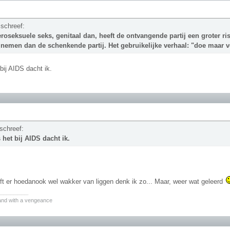
 schreef:
eroseksuele seks, genitaal dan, heeft de ontvangende partij een groter r
 nemen dan de schenkende partij. Het gebruikelijke verhaal: "doe maar v
bij AIDS dacht ik.
 schreef:
 het bij AIDS dacht ik.
jft er hoedanook wel wakker van liggen denk ik zo... Maar, weer wat geleerd
________
 and with a vengeance