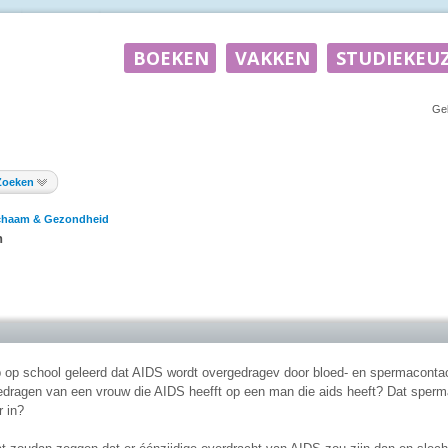
Ge
Zoeken
chaam & Gezondheid
n
b op school geleerd dat AIDS wordt overgedragev door bloed- en spermaconta
edragen van een vrouw die AIDS heefft op een man die aids heeft? Dat sperm
 in?