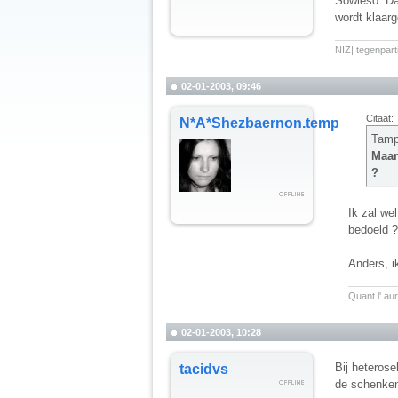
Sowieso. Da
wordt klaarg
__________
NIZ| tegenpart
02-01-2003, 09:46
Citaat:
N*A*Shezbaernon.temp
Tamp
Maar
?
Ik zal we
bedoeld ?
Anders, i
________
Quant l' aur
02-01-2003, 10:28
Bij heterose
tacidvs
de schenkend