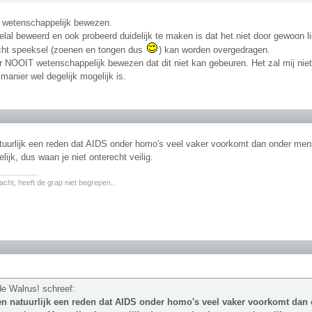
is wetenschappelijk bewezen.
al beweerd en ook probeerd duidelijk te maken is dat het niet door gewoon li
ht speeksel (zoenen en tongen dus
) kan worden overgedragen.
r NOOIT wetenschappelijk bewezen dat dit niet kan gebeuren. Het zal mij nie
manier wel degelijk mogelijk is.
atuurlijk een reden dat AIDS onder homo's veel vaker voorkomt dan onder me
elijk, dus waan je niet onterecht veilig.
________
lacht, heeft de grap niet begrepen..
de Walrus! schreef:
een natuurlijk een reden dat AIDS onder homo's veel vaker voorkomt da