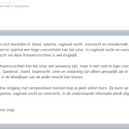
________
 and with a vengeance
n zich bevinden in: bloed, sperma, vaginaal vocht, voorvocht en moedermelk. 
ed en sperma een hoge concentratie van het virus. In vaginaal vocht en voorv
acht via deze lichaamsvochten is wel mogelijk.
chaamsvochten kan het virus wel aanwezig zijn, maar in een veel te lage conc
 Speeksel, zweet, traanvocht, urine en ontlasting zijn alleen gevaarlijk als er zi
s in de bloedbaan van de ander terecht kan komen.
jkse omgang met seropositieve mensen loop je geen enkel risico. De kans op i
sperma, vaginaal vocht en voorvocht. In de onderstaande informatie wordt uit
ron zegt