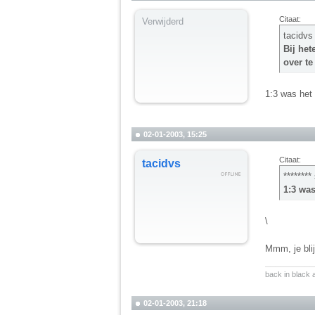
Citaat:
Verwijderd
tacidvs
Bij het
over te
1:3 was het 
02-01-2003, 15:25
Citaat:
tacidvs
********
1:3 was
\
Mmm, je bli
__________
back in black
02-01-2003, 21:18