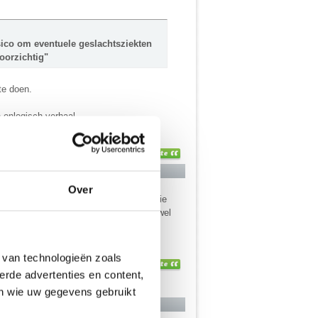
isico om eventuele geslachtsziekten
oorzichtig"
te doen.
 onlogisch verhaal...
Over
olgende keer. Maar het is vooral theorie
ropositieve mensen gecopuleerd, dat er wel
eer een heel ander verhaal
 van technologieën zoals
erde advertenties en content,
en wie uw gegevens gebruikt