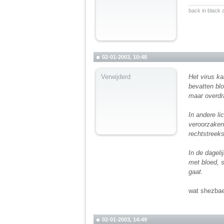
__________
back in black
02-01-2003, 10:48
Verwijderd
Het virus ka
bevatten blo
maar overdr
In andere li
veroorzaken.
rechtstreek
In de dageli
met bloed, 
gaat.
wat shezbae
02-01-2003, 14:49