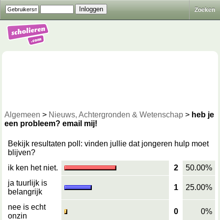
Zoeken
Algemeen
>
Nieuws, Achtergronden & Wetenschap
>
heb je
een probleem? email mij!
Bekijk resultaten poll
: vinden jullie dat jongeren hulp moet
blijven?
ik ken het niet.
2
50.00%
ja tuurlijk is
1
25.00%
belangrijk
nee is echt
0
0%
onzin