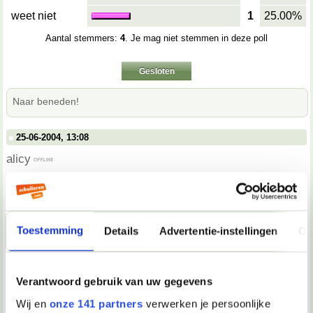
weet niet
1
25.00%
Aantal stemmers:
4
. Je mag niet stemmen in deze poll
Gesloten
Naar beneden!
25-06-2004, 13:08
alicy
hoi,
heb je problemen thuis of gaat het niet zo lekker op school?
of heb je echt problemen waar je geen raad mee weet. email
Toestemming
Details
Advertentie-instellingen
Ov
me dan ik zelf ben alicy 24 en werk op een school daar praat
ik ook met jongeren die problemen hebben.
bv - ruzie
- drugs gebruiken
Verantwoord gebruik van uw gegevens
- weglopen van huis
- slechte cijfers op school
Wij en
onze 141 partners
verwerken je persoonlijke
- in een depresie