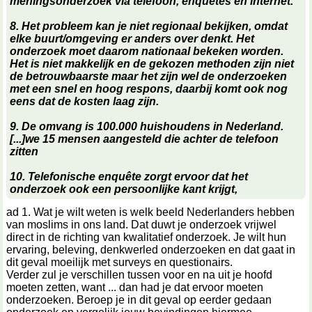
meningsonderzoek via telefoon, enquêtes en internet.
8. Het probleem kan je niet regionaal bekijken, omdat
elke buurt/omgeving er anders over denkt. Het
onderzoek moet daarom nationaal bekeken worden.
Het is niet makkelijk en de gekozen methoden zijn niet
de betrouwbaarste maar het zijn wel de onderzoeken
met een snel en hoog respons, daarbij komt ook nog
eens dat de kosten laag zijn.
9. De omvang is 100.000 huishoudens in Nederland.
[...]we 15 mensen aangesteld die achter de telefoon
zitten
10. Telefonische enquête zorgt ervoor dat het
onderzoek ook een persoonlijke kant krijgt,
ad 1. Wat je wilt weten is welk beeld Nederlanders hebben
van moslims in ons land. Dat duwt je onderzoek vrijwel
direct in de richting van kwalitatief onderzoek. Je wilt hun
ervaring, beleving, denkwerled onderzoeken en dat gaat in
dit geval moeilijk met surveys en questionairs.
Verder zul je verschillen tussen voor en na uit je hoofd
moeten zetten, want ... dan had je dat ervoor moeten
onderzoeken. Beroep je in dit geval op eerder gedaan