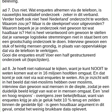
beleving.
ad 7. Dus niet. Wat enquetes afnemen via de telefoon, is
nauwelijks kwalitatief onderzoek - zeker in dit verband.
Verder hoeft ook niet 'heel Nederland' onderzocht te worden.
Waarom zou je? Waar is de steekproef voor uitgevonden?
Waarom beperk je je onderzoek niet gewoon tot wat
haalbaar is? Het is heel verantwoord om gewoon te stellen
dat je vanwege logistieke stremmingen niet in staat bent om
een grootschalig onderzoek te doen. Interview gewoon een
stuk of twintig mensen grondig, in plaats van oppervlakkige
dat via de telefoon te verkrijgen.
Gooi die enquetes eruit! Voer een half gestructureerd
onderzoek uit (topiclijsten).
ad 8. Je hoeft niet nationaal te kijken, want je kunt NOOIT te
weten komen wat er in 16 miljoen hoofden omgaat. En dat
komt je ook niet via wat enquetes te weten. Als je inzicht wilt
in het beeld dat niet-moslims hebben over moslims,
interview dan gewoon wat mensen in de diepte, zodat je een
duidelijk beeld krijgt van wat er in mensen omgaat. Een 'snel
en hoog respons' - overigens zeer betwijfelbaar, want van
enquetes krijg je als je geluk hebt 10 % terug en zelden
binnen de gestelde tijd - is geen houdbaar argument in dit
geval, omdat het weinig bruikbare data oplevert.