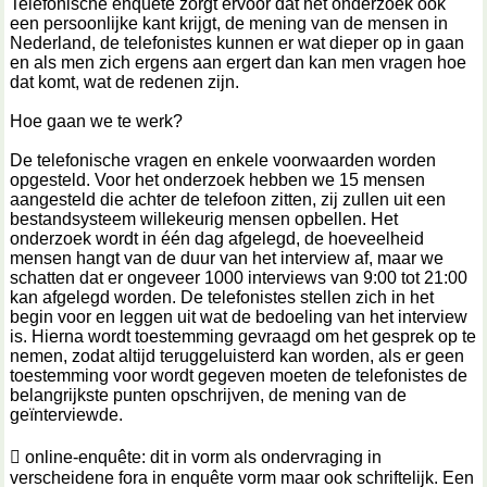
Telefonische enquête zorgt ervoor dat het onderzoek ook
een persoonlijke kant krijgt, de mening van de mensen in
Nederland, de telefonistes kunnen er wat dieper op in gaan
en als men zich ergens aan ergert dan kan men vragen hoe
dat komt, wat de redenen zijn.
Hoe gaan we te werk?
De telefonische vragen en enkele voorwaarden worden
opgesteld. Voor het onderzoek hebben we 15 mensen
aangesteld die achter de telefoon zitten, zij zullen uit een
bestandsysteem willekeurig mensen opbellen. Het
onderzoek wordt in één dag afgelegd, de hoeveelheid
mensen hangt van de duur van het interview af, maar we
schatten dat er ongeveer 1000 interviews van 9:00 tot 21:00
kan afgelegd worden. De telefonistes stellen zich in het
begin voor en leggen uit wat de bedoeling van het interview
is. Hierna wordt toestemming gevraagd om het gesprek op te
nemen, zodat altijd teruggeluisterd kan worden, als er geen
toestemming voor wordt gegeven moeten de telefonistes de
belangrijkste punten opschrijven, de mening van de
geïnterviewde.
 online-enquête: dit in vorm als ondervraging in
verscheidene fora in enquête vorm maar ook schriftelijk. Een