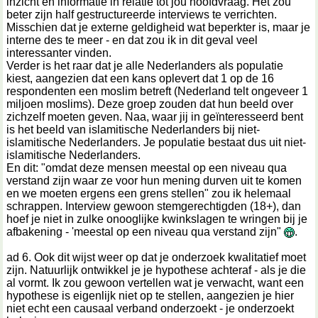
inzicht en informatie in relatie tot jou hoofdvraag. Het zou
beter zijn half gestructureerde interviews te verrichten.
Misschien dat je externe geldigheid wat beperkter is, maar je
interne des te meer - en dat zou ik in dit geval veel
interessanter vinden.
Verder is het raar dat je alle Nederlanders als populatie
kiest, aangezien dat een kans oplevert dat 1 op de 16
respondenten een moslim betreft (Nederland telt ongeveer 1
miljoen moslims). Deze groep zouden dat hun beeld over
zichzelf moeten geven. Naa, waar jij in geïnteresseerd bent
is het beeld van islamitische Nederlanders bij niet-
islamitische Nederlanders. Je populatie bestaat dus uit niet-
islamitische Nederlanders.
En dit: "omdat deze mensen meestal op een niveau qua
verstand zijn waar ze voor hun mening durven uit te komen
en we moeten ergens een grens stellen" zou ik helemaal
schrappen. Interview gewoon stemgerechtigden (18+), dan
hoef je niet in zulke onooglijke kwinkslagen te wringen bij je
afbakening - 'meestal op een niveau qua verstand zijn"
.
ad 6. Ook dit wijst weer op dat je onderzoek kwalitatief moet
zijn. Natuurlijk ontwikkel je je hypothese achteraf - als je die
al vormt. Ik zou gewoon vertellen wat je verwacht, want een
hypothese is eigenlijk niet op te stellen, aangezien je hier
niet echt een causaal verband onderzoekt - je onderzoekt