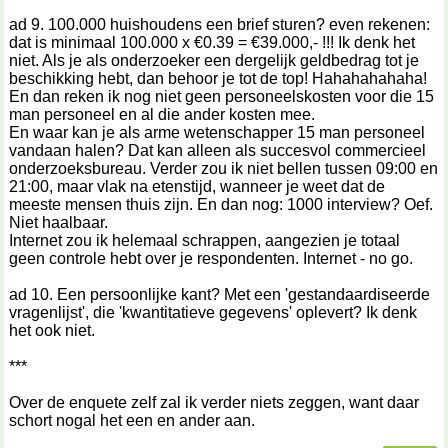
ad 9. 100.000 huishoudens een brief sturen? even rekenen:
dat is minimaal 100.000 x €0.39 = €39.000,- !!! Ik denk het
niet. Als je als onderzoeker een dergelijk geldbedrag tot je
beschikking hebt, dan behoor je tot de top! Hahahahahaha!
En dan reken ik nog niet geen personeelskosten voor die 15
man personeel en al die ander kosten mee.
En waar kan je als arme wetenschapper 15 man personeel
vandaan halen? Dat kan alleen als succesvol commercieel
onderzoeksbureau. Verder zou ik niet bellen tussen 09:00 en
21:00, maar vlak na etenstijd, wanneer je weet dat de
meeste mensen thuis zijn. En dan nog: 1000 interview? Oef.
Niet haalbaar.
Internet zou ik helemaal schrappen, aangezien je totaal
geen controle hebt over je respondenten. Internet - no go.
ad 10. Een persoonlijke kant? Met een 'gestandaardiseerde
vragenlijst', die 'kwantitatieve gegevens' oplevert? Ik denk
het ook niet.
***
Over de enquete zelf zal ik verder niets zeggen, want daar
schort nogal het een en ander aan.