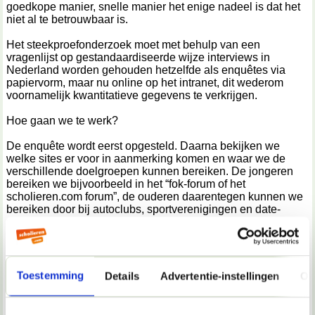
goedkope manier, snelle manier het enige nadeel is dat het
niet al te betrouwbaar is.
Het steekproefonderzoek moet met behulp van een
vragenlijst op gestandaardiseerde wijze interviews in
Nederland worden gehouden hetzelfde als enquêtes via
papiervorm, maar nu online op het intranet, dit wederom
voornamelijk kwantitatieve gegevens te verkrijgen.
Hoe gaan we te werk?
De enquête wordt eerst opgesteld. Daarna bekijken we
welke sites er voor in aanmerking komen en waar we de
verschillende doelgroepen kunnen bereiken. De jongeren
bereiken we bijvoorbeeld in het “fok-forum of het
scholieren.com forum”, de ouderen daarentegen kunnen we
bereiken door bij autoclubs, sportverenigingen en date-
centra online te zoeken. Via de webmaster laten we een
kleine pop-up verschijnen waar de beginpagina van de
enquête verschijnt. Als mensen daarop klikken en met de
voorwaarden toestemmen worden ze doorverwezen naar de
volgende pagina, de enquête. Men kan met een muisklik
Toestemming
Details
Advertentie-instellingen
Ov
laten zien waar men voor kiest.
Opstelling enquête(s)