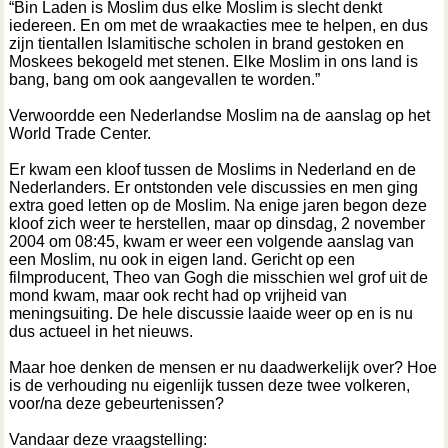
“Bin Laden is Moslim dus elke Moslim is slecht denkt
iedereen. En om met de wraakacties mee te helpen, en dus
zijn tientallen Islamitische scholen in brand gestoken en
Moskees bekogeld met stenen. Elke Moslim in ons land is
bang, bang om ook aangevallen te worden.”
Verwoordde een Nederlandse Moslim na de aanslag op het
World Trade Center.
Er kwam een kloof tussen de Moslims in Nederland en de
Nederlanders. Er ontstonden vele discussies en men ging
extra goed letten op de Moslim. Na enige jaren begon deze
kloof zich weer te herstellen, maar op dinsdag, 2 november
2004 om 08:45, kwam er weer een volgende aanslag van
een Moslim, nu ook in eigen land. Gericht op een
filmproducent, Theo van Gogh die misschien wel grof uit de
mond kwam, maar ook recht had op vrijheid van
meningsuiting. De hele discussie laaide weer op en is nu
dus actueel in het nieuws.
Maar hoe denken de mensen er nu daadwerkelijk over? Hoe
is de verhouding nu eigenlijk tussen deze twee volkeren,
voor/na deze gebeurtenissen?
Vandaar deze vraagstelling: