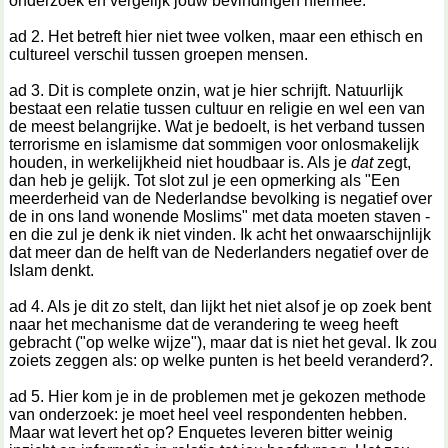
onderzoek en vergelijk jouw bevindingen hiermee.
ad 2. Het betreft hier niet twee volken, maar een ethisch en
cultureel verschil tussen groepen mensen.
ad 3. Dit is complete onzin, wat je hier schrijft. Natuurlijk
bestaat een relatie tussen cultuur en religie en wel een van
de meest belangrijke. Wat je bedoelt, is het verband tussen
terrorisme en islamisme dat sommigen voor onlosmakelijk
houden, in werkelijkheid niet houdbaar is. Als je
dat
zegt,
dan heb je gelijk. Tot slot zul je een opmerking als "Een
meerderheid van de Nederlandse bevolking is negatief over
de in ons land wonende Moslims" met data moeten staven -
en die zul je denk ik niet vinden. Ik acht het onwaarschijnlijk
dat meer dan de helft van de Nederlanders negatief over de
Islam denkt.
ad 4. Als je dit zo stelt, dan lijkt het niet alsof je op zoek bent
naar het mechanisme dat de verandering te weeg heeft
gebracht ("op welke wijze"), maar dat is niet het geval. Ik zou
zoiets zeggen als: op welke punten is het beeld veranderd?.
ad 5. Hier kom je in de problemen met je gekozen methode
van onderzoek: je moet heel veel respondenten hebben.
Maar wat levert het op? Enquetes leveren bitter weinig