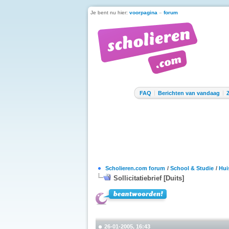
Je bent nu hier:
voorpagina
»
forum
FAQ
Berichten van vandaag
Scholieren.com forum
/
School & Studie
/
Hui
Sollicitatiebrief [Duits]
26-01-2005, 16:43