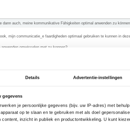
fe dann auch, meine kommunikative Fähigkeiten optimal anwenden zu können
 ook, mijn communicatie_e faardigheden optimaal gebruiken te kunnen in deze
e anwenden omwisselen met zu konnen?
e, Französische, und Englische
Details
Advertentie-instellingen
-e? + hoofdletter?
w gegevens
hkenntnisse.
werken je persoonlijke gegevens (bijv. uw IP-adres) met behulp
apparaat op te slaan en te gebruiken met als doel gepersonalise
 content, inzicht in publiek en productontwikkeling. U kunt kiez
 die Anzeigen