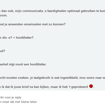
p dan ook, mijn communicatie_e faardigheden optimaal gebruiken te kun
krom.
et je anwenden omwisselen met zu konnen?
 die -e? + hoofdletter?
ud?
anhef olgt nooit een hoofdletter.
 echt moeten zoeken. je taalgebruik is wat ingewikkeld, mss soms naar
 ik dat ik jouw brief na kan kijken, maar ik heb 't geprobeerd
.
nkt voor je reply.
n moet idd met kleine letter