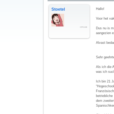
Hallo!
Stoetel
Voor het vak
Dus nu is mi
aangezien e
Alvast beda
Sehr geehrt
Als ich die
was ich suc
Ich bin 21 
“Hogeschool
Französisch
betrieblich
dem zweiten
Spanischken