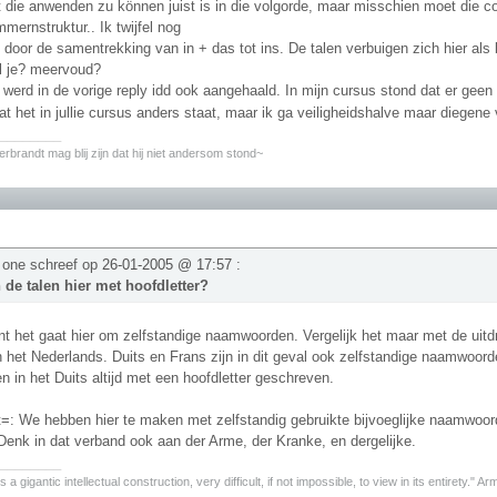
t die anwenden zu können juist is in die volgorde, maar misschien moet die 
mernstruktur.. Ik twijfel nog
 door de samentrekking van in + das tot ins. De talen verbuigen zich hier als
l je? meervoud?
f werd in de vorige reply idd ook aangehaald. In mijn cursus stond dat er ge
t het in jullie cursus anders staat, maar ik ga veiligheidshalve maar diegene 
________
erbrandt mag blij zijn dat hij niet andersom stond~
 one schreef op
26-01-2005 @ 17:57
:
de talen hier met hoofdletter?
t het gaat hier om zelfstandige naamwoorden. Vergelijk het maar met de uitd
in het Nederlands. Duits en Frans zijn in dit geval ook zelfstandige naamwoor
in het Duits altijd met een hoofdletter geschreven.
=: We hebben hier te maken met zelfstandig gebruikte bijvoeglijke naamwoor
 Denk in dat verband ook aan der Arme, der Kranke, en dergelijke.
________
 a gigantic intellectual construction, very difficult, if not impossible, to view in its entirety." A