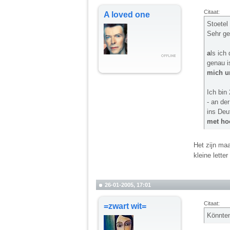
Citaat:
A loved one
Stoetel
Sehr ge
a
ls ich
genau i
mich um
Ich bin
- an de
ins Deu
met hoo
Het zijn ma
kleine lette
26-01-2005, 17:01
Citaat:
=zwart wit=
Könnte