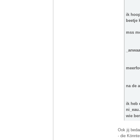
ik hoo
beetje 
mss mo
_anwaar
meerfo
na de a
ik heb
ni_eau.
wie ben
Ook jij beda
- die Könnte