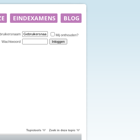
bruikersnaam
Mij onthouden?
Wachtwoord
Topictools
Zoek in deze topic