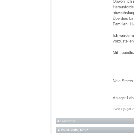
Obwohl ich n
Herausforde
abwechslung
Überdies bin
Familien. Hi
Ich würde m
vorzustellen
Mit freundl
Nele Smets
Anlage: Leb
__________
~Wie zijn gat v
Advertentie
26-01-2005, 16:57