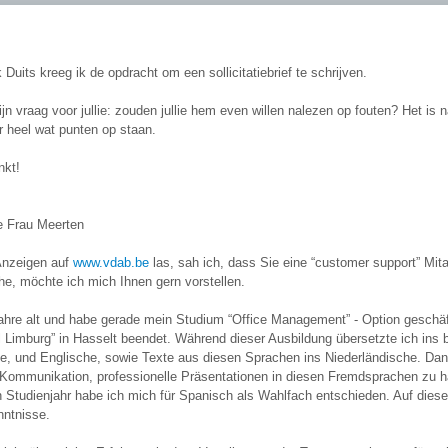
 Duits kreeg ik de opdracht om een sollicitatiebrief te schrijven.
jn vraag voor jullie: zouden jullie hem even willen nalezen op fouten? Het is n
r heel wat punten op staan.
nkt!
e Frau Meerten
 Anzeigen auf
www.vdab.be
las, sah ich, dass Sie eine “customer support” Mit
he, möchte ich mich Ihnen gern vorstellen.
Jahre alt und habe gerade mein Studium “Office Management” - Option geschäf
 Limburg” in Hasselt beendet. Während dieser Ausbildung übersetzte ich ins 
e, und Englische, sowie Texte aus diesen Sprachen ins Niederländische. Dane
e Kommunikation, professionelle Präsentationen in diesen Fremdsprachen zu ha
 Studienjahr habe ich mich für Spanisch als Wahlfach entschieden. Auf dies
ntnisse.