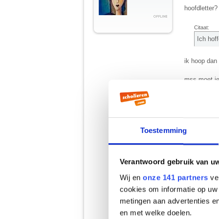
hoofdletter?
Citaat:
Ich hof
ik hoop dan
mss moet j
Citaat:
Deutsch
Toestemming
_anwaar die 
Citaat:
Verantwoord gebruik van u
Spanisc
Wij en
onze 141 partners
ver
meerfoud?
cookies om informatie op uw 
metingen aan advertenties en
Citaat:
en met welke doelen.
Als ich