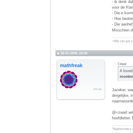
- ik denk da
voor de Klam
- Die e komt
- Hoe bedoe
- Die aanhe
Misschien da
__________
~Wie zijn gat v
26-01-2005, 20:09
Citaat:
mathfreak
A loved
moeten 
Jazeker, wan
dergelijke, 
naamwoorden 
@=zwart wit
hoofdletter.
__________
"Mathematics is