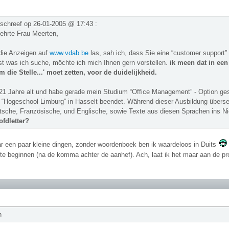
 schreef op
26-01-2005 @ 17:43
:
ehrte Frau Meerten
,
 die Anzeigen auf
www.vdab.be
las, sah ich, dass Sie eine “customer support”
st was ich suche, möchte ich mich Ihnen gern vorstellen.
ik meen dat in een s
 die Stelle...' moet zetten, voor de duidelijkheid.
 21 Jahre alt und habe gerade mein Studium “Office Management” - Option ge
r “Hogeschool Limburg” in Hasselt beendet. Während dieser Ausbildung überse
tsche, Französische, und Englische, sowie Texte aus diesen Sprachen ins N
fdletter?
ar een paar kleine dingen, zonder woordenboek ben ik waardeloos in Duits
r te beginnen (na de komma achter de aanhef). Ach, laat ik het maar aan de pr
n