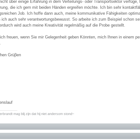
icht über einige Erfahrung in dem Verteilungs- oder Transportsektor verfüge, 
rung, die ich gern mit beiden Händen ergreifen möchte. Ich bin sehr kontaktf
sreichen Job. Ich hoffe dann auch, meine kommunikative Fähigkeiten optim
 ich auch sehr verantwortungsbewusst. So arbeite ich zum Beispiel schon sei
erdurch wird auch meine Kreativität regelmäßig auf die Probe gestellt.
ich freuen, wenn Sie mir Gelegenheit geben Könnten, mich Ihnen in einem p
.
ichen Grüβen
enslauf
________
erbrandt mag blij zijn dat hij niet andersom stond~