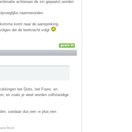
combinatie achteraan de zin gepaatst worden
 bijvoeglijke naamwoorden.
en komma komt naar de aanspreking.
volgen die de leerkracht volgt
rukkingen het Duits, het Frans, en
den, en zoals je weet worden zelfstandige
den, vandaar dus een -e plus een
rmand Borel