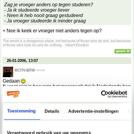
Zag je vroeger anders op tegen studeren?
- Ja ik studeerde vroeger liever
- Neen ik heb nooit graag gestudeerd
- Ja vroeger studeerde ik minder graag
+ Nee ik keek er vroeger niet anders tegen op?
__________________
The world is a dangerous place, not because of those who do evil, but because
of those who look on and do nothing. - Albert Einstein
26-01-2006, 13:07
ecrivaine
Gedaan
Ik weet niet in hoeverre het meespeelt dat ik Nederlands ben
en dat deze test (volgens mij) op België is gericht. De
leerplicht loopt bij ons bijvoorbeeld nu al tot 16 en niet tot 18.
En de vraag of de plannen voor het secundair onderwijs
door de juiste mensen worden opgesteld, heb ik beantwoord
Toestemming
Details
Advertentie-instellingen
Ov
op het Nederlandse systeem: nee
. Wellicht vind ik dat niet
van het Belgische systeem, maar daar ben ik niet genoeg in
thuis.
__________________
Verantwoord gebruik van uw gegevens