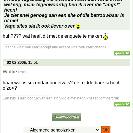
wel eng, maar tegenwoordig ben ik over die "angst"
heen!
Je ziet snel genoeg aan een site of die betrouwbaar is
of niet.
Vage sites sla ik ook liever over
huh???? wat heeft dit met de enquete te maken
__________________
Change what you can't accept and accept what you can't change..
02-02-2006, 15:51
Wuftie
haaii wat is secundair onderwijs? de middelbare school
ofzo>?
__________________
Een kus is een opdruk van een afdruk die met nadruk vraagt om herdruk
Beantwoorden