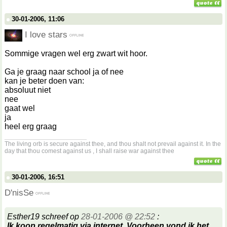
30-01-2006, 11:06
I love stars
Sommige vragen wel erg zwart wit hoor.
Ga je graag naar school ja of nee
kan je beter doen van:
absoluut niet
nee
gaat wel
ja
heel erg graag
__________________
The living orb is secure against thee, and thou shalt not prevail against it. In the
day that thou comest against us , I shall raise war against thee
30-01-2006, 16:51
D'nisSe
Esther19 schreef op
28-01-2006 @ 22:52
:
Ik koop regelmatig via internet. Voorheen vond ik het