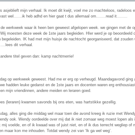
 asjeblieft mijn verhaal. Ik moet dit kwijt, voel me zo machteloos, radeloos e
t wel.......ik heb adhd en hier gaat t dus allemaal om........read it.........
 de werkweek waar ik heen ben geweest afgelopen week. we gingen met de opl
 Wij moesten deze week de 1ste jaars begleiden. HIer werd je op beoordeeld d
en begeleiden. IK had met mijn huisje de nachtocht georganiseerd, dat zouden
.....lees dit verhaal.
 andere titel geven dan: kamp nachtmerrie!
dag op werkweek geweest. Had me er erg op verheugd. Maandagavond ging al
, we hadden leuke gedanst en de 1ste jaars en docenten waren erg enthousiast
sen mijn vriendinnen, andere meiden en leraren goed.
es (leraren) kwamen savonds bij ons eten, was hartstikke gezellig.
dag, alles ging die middag wel maar toen die avond kreeg ik ruzie met Wendy 
dy ook. Wendy oordeelde over mij dat ik niet zomaar weg moest lopen als ik ni
 mij voelde, en of ik kwaad was of juist niet, en of ik dus terrecht wegliep of 
n maar kon me inhouden. Totdat wendy zei van ‘Ik ga wel weg’.