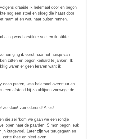
rvolgens draaide ik helemaal door en begon
kte nog een stoel en sloeg die haast door
het raam af en wou naar buiten rennen.
aling was harstikke snel en ik stikte
omen ging ik eerst naar het huisje van
ken zitten en begon keihard te janken. Ik
lukkig waren er geen leraren want ik
ly gaan praten, was helemaal overstuur en
an een afstand bij zo ublijven vanwege de
e! zo klein! vernederend! Alles!
 en die zei ‘kom we gaan we een rondje
 we lopen naar de paarden. Simon begon leuk
mijn kutgevoel. Later zijn we terugegaan en
n, zette thee en bleef even.