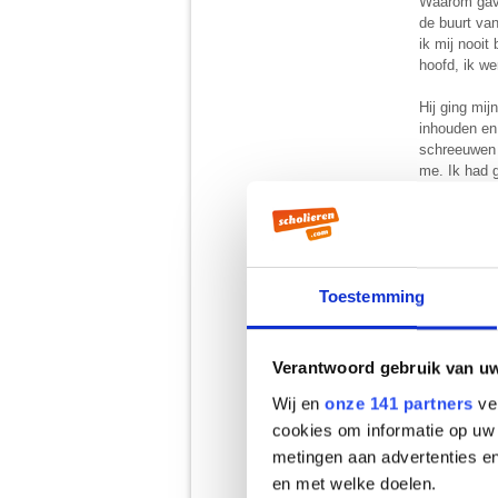
Waarom gaven
de buurt va
ik mij nooi
hoofd, ik we
Hij ging mij
inhouden en 
schreeuwen 
me. Ik had g
mij tegenhie
Ik voelde m
willy en wim
steek gelate
Toestemming
gegaan.
Simon is die
Verantwoord gebruik van u
zitten en wo
Wij en
onze 141 partners
ver
bui kan nik
cookies om informatie op uw 
Die middag 
metingen aan advertenties en
nachtocht. 
en met welke doelen.
leerlinge d