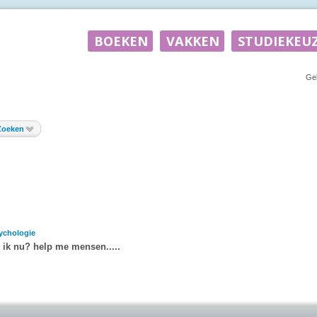
Ge
Zoeken
ychologie
t ik nu? help me mensen.....