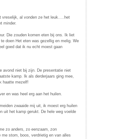
vreselijk, al vonden ze het leuk.....het
et minder.
r. Die zouden komen eten bij ons. Ik liet
e te doen Het eten was gezellig en melig. We
heel goed dat ik nu echt moest gaan
e avond niet bij zijn. De presentatie niet
tste kamp. Ik als derderjaars ging mee,
k haatte mezelf!
ever en was heel erg aan het huilen.
meiden zwaaide mij uit, ik moest erg huilen
on uit het kamp gerukt. De hele weg voelde
de me zo anders, zo eenzaam, zon
e me stom, boos, verdrietig en van alles