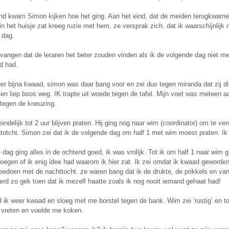
nd kwam Simon kijken hoe het ging. Aan het eind, dat de meiden terugkwamen 
n het huisje zat kreeg ruzie met hem, ze versprak zich, dat ik waarschijnli
 dag.
vangen dat de leraren het beter zouden vinden als ik de volgende dag niet 
d had.
eer bijna kwaad, simon was daar bang voor en zei dus tegen miranda dat zij 
n liep boos weg. IK trapte uit woede tegen de tafel. Mijn voet was meteen aa
 tegen de kneuzing.
eindelijk tot 2 uur blijven praten. Hij ging nog naar wim (coordinator) om te
otcht. Simon zei dat ik de volgende dag om half 1 met wim moest praten. Ik wi
dag ging alles in de ochtend goed, ik was vrolijk. Tot ik om half 1 naar wim g
roegen of ik enig idee had waarom ik hier zat. Ik zei omdat ik kwaad geworden
eedoen met de nachttocht. ze waren bang dat ik de drukte, de prikkels en van
werd zo gek toen dat ik mezelf haatte zoals ik nog nooit iemand gehaat had!
 ik weer kwaad en sloeg met me borstel tegen de bank. Wim zei ‘rustig’ en t
 vreten en voelde me koken.