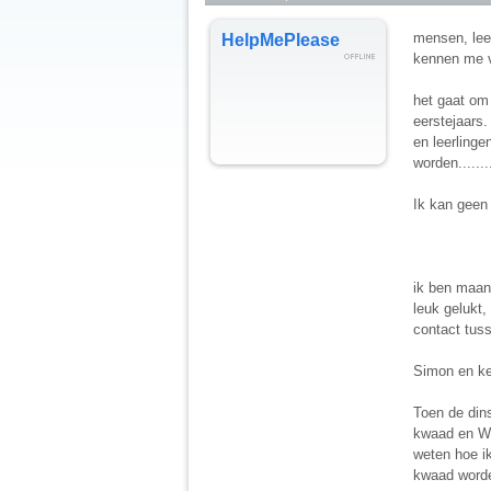
mensen, lees
HelpMePlease
kennen me vas
het gaat om
eerstejaars.
en leerling
worden.......
Ik kan geen
ik ben maan
leuk gelukt
contact tus
Simon en ke
Toen de dins
kwaad en Wen
weten hoe ik
kwaad worde