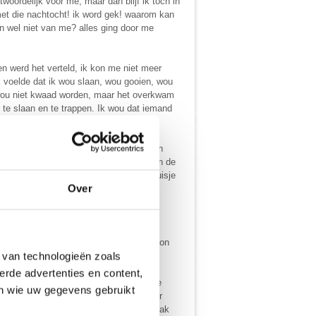
oordelijk voor me, maar dan blijf ik toch in
et die nachtocht! ik word gek! waarom kan
n wel niet van me? alles ging door me
n werd het verteld, ik kon me niet meer
Ik voelde dat ik wou slaan, wou gooien, wou
k wou niet kwaad worden, maar het overkwam
 te slaan en te trappen. Ik wou dat iemand
g.......
en minuten ging iedereen weg en kwamen
 ik wou niet praten, niks! ik voelde me in de
r. Ik nam een pilletje en ben naar me huisje
Over
r rustig van. Even zag ik het niet meer
n. een oplossing zag ik niet meer, in zon
 van technologieën zoals
erde advertenties en content,
m en ik gingen praten, planning voor de
en wie uw gegevens gebruikt
daar eenmaal stond met wim en een ander
, eenzaam dat ik moest huilen . wim sprak