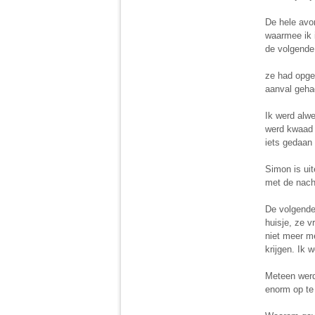
De hele avo
waarmee ik i
de volgende
ze had opge
aanval geha
Ik werd alw
werd kwaad e
iets gedaan
Simon is uit
met de nacht
De volgende 
huisje, ze v
niet meer m
krijgen. Ik 
Meteen werd
enorm op te