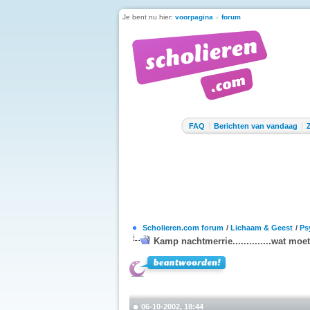
Je bent nu hier:
voorpagina
»
forum
FAQ
Berichten van vandaag
Scholieren.com forum
/
Lichaam & Geest
/
Ps
Kamp nachtmerrie..............wat moe
06-10-2002, 18:44