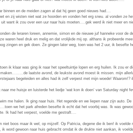
ar binnen en de meiden zagen al dat hij geen goed nieuws had....
 het en zij wisten niet wat ze hoorden en vonden het erg sneu. al vonden ze het 
uit want ik zou over een uur naar huis moeten.....gek werd ik niet meer en ni
onden de leraren loreen, annemie, simon en de nieuwe juf hanneke voor de deu
ze waren heel druk en melig en dat vrolijkde mij op. althans ik probeerde me
og zingen en gek doen. Ze gingen later weg, toen was het 2 uur, ik besefte 
 toen ik klaar was ging ik naar het speeltuintje lopen en erg huilen. Ik zou er di
aken………de laatste avond, de leukste avond moest ik missen. mijn allerlaa
rstejaars begeleiden en alles had ik zelf verpest met mijn woede! Waarom!? i
g naar me huisje en luisterde het liedje ‘wat kon ik doen’ van Saturday night f
m me halen. Ik ging naar huis. Het regende en we liepen naar zijn auto. De 
….toen we het park afreden besefte ik echt dat het voorbij was. Ik was gewo
te. Ik had het verpest, voelde me gestraft….
n niet boos maar ik wel, op mijzelf. Op Patricia, degene die ik ben! ik voel
, ik word gewoon naar huis gebracht omdat ik de drukte niet aankan, ik voeld