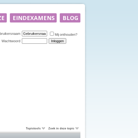
bruikersnaam
Mij onthouden?
Wachtwoord
Topictools
Zoek in deze topic