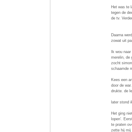
Het was te 
tegen de de
de tv. Verde
Daarna werd
zowat uit pa
Ik wou naar
merelin, de 
zocht simon 
schaamde me
Kees een and
door de war.
drukte. de l
later stond 
Het ging nie
lopen’. Eer
te praten ov
zette hij mi