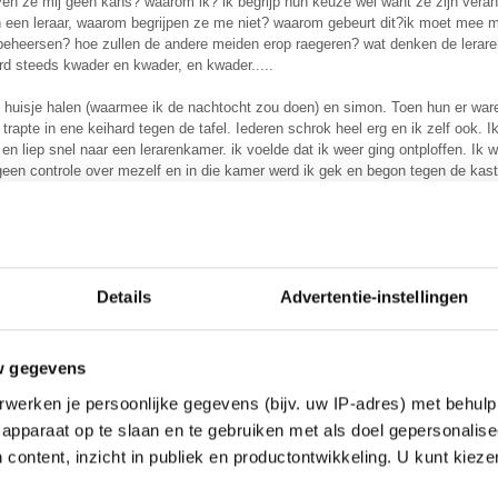
 ze mij geen kans? waarom ik? ik begrijp hun keuze wel want ze zijn verantw
n een leraar, waarom begrijpen ze me niet? waarom gebeurt dit?ik moet mee m
t beheersen? hoe zullen de andere meiden erop raegeren? wat denken de lerare
rd steeds kwader en kwader, en kwader.....
n huisje halen (waarmee ik de nachtocht zou doen) en simon. Toen hun er ware
trapte in ene keihard tegen de tafel. Iederen schrok heel erg en ik zelf ook. 
en liep snel naar een lerarenkamer. ik voelde dat ik weer ging ontploffen. I
een controle over mezelf en in die kamer werd ik gek en begon tegen de kast
ld maar het gebeurde niet. ik was er alleen, kwaad, radeloos, vreselijk verdrieti
ij alleen maar kwader worden en kon mezelf wel vermoorden. Na ongeveer ti
 mij halen. Ik was helemaal overstuur, aan het huilen, aan het boos zijn alles.
n! Ze kregen mij uiteindelijk mee en ik moest praten. Ik werd weer wat rustige
Details
Advertentie-instellingen
 middag een hele tijd bij mij wezen praten. Het deed me erg goed en ik werd e
w gegevens
u al me pillen innemen. Het boeide me allemaal niks meer, kon me niks schele
werken je persoonlijke gegevens (bijv. uw IP-adres) met behulp
s me meer schelen. Simon had me medicijnen ingenomen uit voorzorg.
apparaat op te slaan en te gebruiken met als doel gepersonalise
werd ik weer even kwaad, meteen zijn een vriendin en ik naar wim gegaan. Wi
 content, inzicht in publiek en productontwikkeling. U kunt kiez
Die avond was ik weer vrolijk, ik hielp mee voor de nachtocht, maar toen ik 
ie wél meedeed voelde ik me weer zo kut. Zo vernederend, zo goedkoop, klein