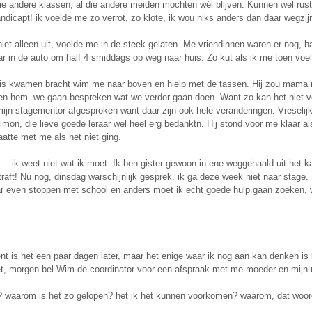
 die andere klassen, al die andere meiden mochten wél blijven. Kunnen wel rus
dicapt! ik voelde me zo verrot, zo klote, ik wou niks anders dan daar wegzijn.
iet alleen uit, voelde me in de steek gelaten. Me vriendinnen waren er nog, ha
ar in de auto om half 4 smiddags op weg naar huis. Zo kut als ik me toen voeld
is kwamen bracht wim me naar boven en hielp met de tassen. Hij zou mama m
 en hem. we gaan bespreken wat we verder gaan doen. Want zo kan het niet ver
ijn stagementor afgesproken want daar zijn ook hele veranderingen. Vreselijk
mon, die lieve goede leraar wel heel erg bedanktn. Hij stond voor me klaar als
raatte met me als het niet ging.
.ik weet niet wat ik moet. Ik ben gister gewoon in ene weggehaald uit het 
raft! Nu nog, dinsdag warschijnlijk gesprek, ik ga deze week niet naar s
r even stoppen met school en anders moet ik echt goede hulp gaan zoeken
t is het een paar dagen later, maar het enige waar ik nog aan kan denken is 
iet, morgen bel Wim de coordinator voor een afspraak met me moeder en mijn 
? waarom is het zo gelopen? het ik het kunnen voorkomen? waarom, dat woordj