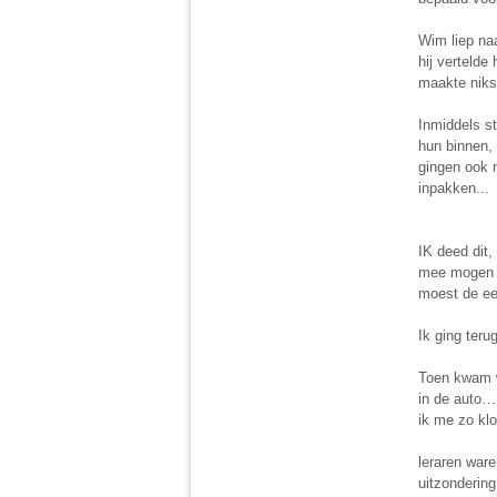
Wim liep na
hij vertelde
maakte niks 
Inmiddels st
hun binnen, 
gingen ook n
inpakken...
IK deed dit,
mee mogen m
moest de ee
Ik ging teru
Toen kwam wi
in de auto…
ik me zo klo
leraren ware
uitzondering