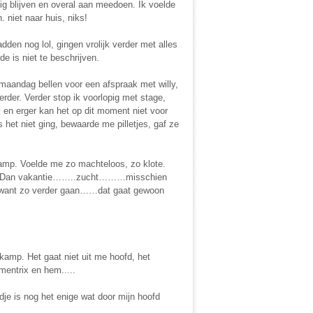
tig blijven en overal aan meedoen. Ik voelde
 niet naar huis, niks!
dden nog lol, gingen vrolijk verder met alles
e is niet te beschrijven.
aandag bellen voor een afspraak met willy,
der. Verder stop ik voorlopig met stage,
 en erger kan het op dit moment niet voor
 het niet ging, bewaarde me pilletjes, gaf ze
kamp. Voelde me zo machteloos, zo klote.
tage. Dan vakantie……..zucht………misschien
, want zo verder gaan……dat gaat gewoon
kamp. Het gaat niet uit me hoofd, het
mentrix en hem.....
e is nog het enige wat door mijn hoofd