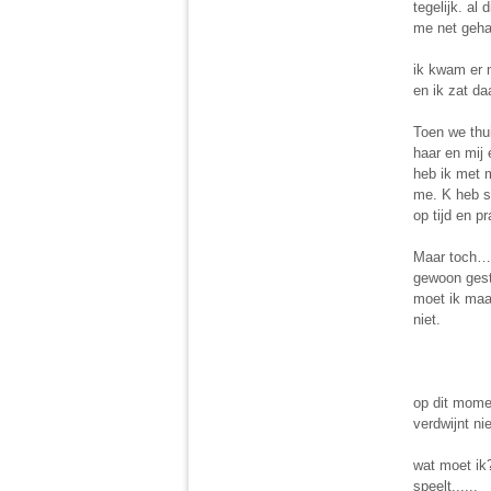
tegelijk. al
me net gehan
ik kwam er n
en ik zat da
Toen we thu
haar en mij
heb ik met m
me. K heb si
op tijd en p
Maar toch……
gewoon gest
moet ik maa
niet.
op dit momen
verdwijnt n
wat moet ik
speelt......