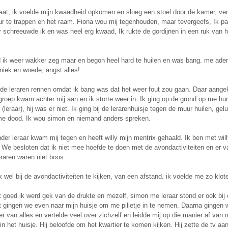
laat, ik voelde mijn kwaadheid opkomen en sloeg een stoel door de kamer, ve
ur te trappen en het raam. Fiona wou mij tegenhouden, maar tevergeefs, Ik pa
r schreeuwde ik en was heel erg kwaad, Ik rukte de gordijnen in een ruk van 
 ik weer wakker zeg maar en begon heel hard te huilen en was bang. me ademh
niek en woede, angst alles!
 de leraren rennen omdat ik bang was dat het weer fout zou gaan. Daar aangek
groep kwam achter mij aan en ik storte weer in. Ik ging op de grond op me hur
(leraar), hij was er niet. Ik ging bij de lerarenhuisje tegen de muur huilen, ge
 dood. Ik wou simon en niemand anders spreken.
er leraar kwam mij tegen en heeft willy mijn mentrix gehaald. Ik ben met wil
 We besloten dat ik niet mee hoefde te doen met de avondactiviteiten en er v
eraren waren niet boos.
ik wel bij de avondactiviteiten te kijken, van een afstand. ik voelde me zo klot
t goed ik werd gek van de drukte en mezelf, simon me leraar stond er ook bij
st gingen we even naar mijn huisje om me pilletje in te nemen. Daarna gingen
er van alles en vertelde veel over zichzelf en leidde mij op die manier af van 
j in het huisje. Hij beloofde om het kwartier te komen kijken. Hij zette de tv aa