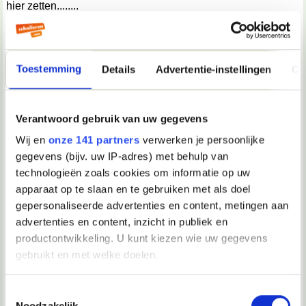
hier zetten........
mag me ook toevoegen op msn hoor.
voel me klote, thnx dat je je hulp aanbied
__________________
Toestemming
Details
Advertentie-instellingen
Ov
Wat heb je aan mensen die je alleen kunt benaderen met de juiste woorden?
06-10-2002, 21:12
Verantwoord gebruik van uw gegevens
Orion16
Wij en
onze 141 partners
verwerken je persoonlijke
gegevens (bijv. uw IP-adres) met behulp van
Klote zeg..
technologieën zoals cookies om informatie op uw
apparaat op te slaan en te gebruiken met als doel
06-10-2002, 22:04
gepersonaliseerde advertenties en content, metingen aan
advertenties en content, inzicht in publiek en
Narusegawa
productontwikkeling. U kunt kiezen wie uw gegevens
Hallo,
gebruikt en met welke doelen.
Eigenlijk heb ik mij nooit zo gerealiseerd dat ADHD
dergelijke gevolgen kon hebben. Het spijt me voor je dat je
Als u het toestaat, willen we ook graag:
Toestemmingsselectie
er zo tussenuit bent gehaald door de leraren. Mijn
Noodzakelijk