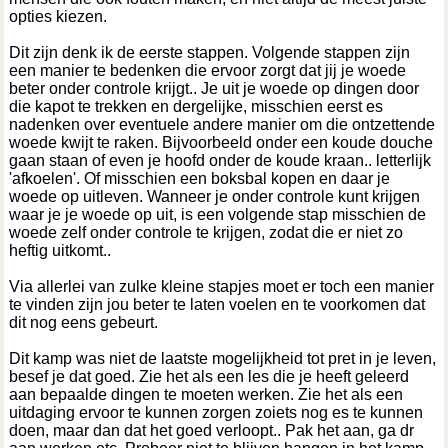
opties kiezen.
Dit zijn denk ik de eerste stappen. Volgende stappen zijn
een manier te bedenken die ervoor zorgt dat jij je woede
beter onder controle krijgt.. Je uit je woede op dingen door
die kapot te trekken en dergelijke, misschien eerst es
nadenken over eventuele andere manier om die ontzettende
woede kwijt te raken. Bijvoorbeeld onder een koude douche
gaan staan of even je hoofd onder de koude kraan.. letterlijk
'afkoelen'. Of misschien een boksbal kopen en daar je
woede op uitleven. Wanneer je onder controle kunt krijgen
waar je je woede op uit, is een volgende stap misschien de
woede zelf onder controle te krijgen, zodat die er niet zo
heftig uitkomt..
Via allerlei van zulke kleine stapjes moet er toch een manier
te vinden zijn jou beter te laten voelen en te voorkomen dat
dit nog eens gebeurt.
Dit kamp was niet de laatste mogelijkheid tot pret in je leven,
besef je dat goed. Zie het als een les die je heeft geleerd
aan bepaalde dingen te moeten werken. Zie het als een
uitdaging ervoor te kunnen zorgen zoiets nog es te kunnen
doen, maar dan dat het goed verloopt.. Pak het aan, ga dr