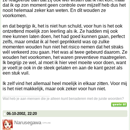
dat ik op zon moment geen controle over mijzelf heb dus het
nooit helemaal zeker kan weten. En dít wouden ze
voorkomen.
en dat begrijp ik, het is niet hun schuld, voor hun is het ook
ontzettend moelijk zon leerling als ik. Ze hadden mij ook
mee kunnen laten doen, het had goed kunnen gaan, perfect
zelfs, maar omdat ik al heel geprikkeld was op zulke
momenten wouden hun niet het risico nemen dat het straks
wél verkeerd zou gaan. Het was al twee gebeurd daarom. Ze
wouden het voorkomen, het waren preventieve maatregelen.
Ik begrijp ze wel, al moet ik hier veel moeite voor doen, want
je voelt je ook in de steek gelaten en aan de kant gezet als
een stuk vuil.
Ik zelf vind het allemaal heel moelijk in elkaar zitten. Voor mij
is het niet makkelijk, maar ook zeker voor hun niet.
__________________
Wat heb je aan mensen die je alleen kunt benaderen met de juiste woorden?
06-10-2002, 22:20
Narusegawa