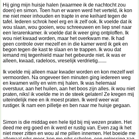
Hij ging mijn huisje halen (waarmee ik de nachtocht zou
doen) en simon. Toen hun er waren werd het verteld, ik kon
me niet meer inhouden en trapte in ene keihard tegen de
tafel. Iederen schrok heel erg en ik zelf ook. Ik voelde dat ik
wou slaan, wou gooien, wou schreeuwen en liep snel naar
een lerarenkamer. ik voelde dat ik weer ging ontploffen. Ik
wou niet kwaad worden, maar het overkwam me. Ik had
geen controle over mezelf en in die kamer werd ik gek en
begon tegen de kast te slaan en te trappen. Ik wou dat
iemand mij tegenhield maar het gebeurde niet. ik was er
alleen, kwaad, radeloos, vreselijk verdrietig.......
Ik voelde mij alleen maar kwader worden en kon mezelf wel
vermoorden. Na ongeveer tien minuten ging iedereen weg
en kwamen willy en wim mij halen. Ik was helemaal
overstuur, aan het huilen, aan het boos zijn alles. ik wou niet
praten, niks! ik voelde me in de steek gelaten! Ze kregen mij
uiteindelijk mee en ik moest praten. Ik werd weer wat
rustiger. Ik nam een pilletje en ben naar me huisje gegaan.
Simon is die middag een hele tijd bij mij wezen praten. Het
deed me erg goed en ik werd er rustig van. Even zag ik het
niet meer zitten en wou al me pillen innemen. Het boeide me
allemaal niks meer, kon me niks schelen. een oplossing zag