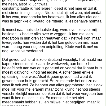
me heen, alsof ik lucht was.
constant praatte ik met leraren, deed ik niet mee en zat ik
met simon in mijn huisje. Niet omdat hij het wou, niet omdat
ik het wou, maar omdat het beter was, Ik kon alles niet aan,
was te geprikkeld, kwaad, geirriteerd, alles behalve normaal!
Ik moest naar huis, de laatste dag, werd even zo voor mij
besloten. Ik had er niks over te zeggen. Ik kon met een
megafoon in hun oren schreeuwen dat ik het wél kon, maar
tevergeerfs. hun wisten dat ik het kon geloofden mij, maar
waren bang voor nog een ontploffing. Klote voel ik me! nu
nog! kapot! vernederend.
Dat gevoel achteraf is zo ontzettend vreselijk. Het maakt me
kapot, steeds denk ik aan de werkweek, aan hoe ik het
beleefd heb aan wat er is gebeurd en vooral dat ik naar huis
moest! dat vond ik nog het ergste. Alsof er geen enkele
oplossing meer was. Alsof ik geen gevoel had werd ik
gewoon naar huis gebracht. En ze meende het neit zo dat
weet ik ook wel. Ze hebben van alles geprobeerd, het is ook
moelilijk voor me leraren! maar toch! ik vind het nog steeds
verschrikkelijk! mensen denken dat ik het weer vergeten ben
want ik ben nu toch thuis. En mensen die het niet
meegemaakt hebben zullen mij wel niet begrijpen, maar ik