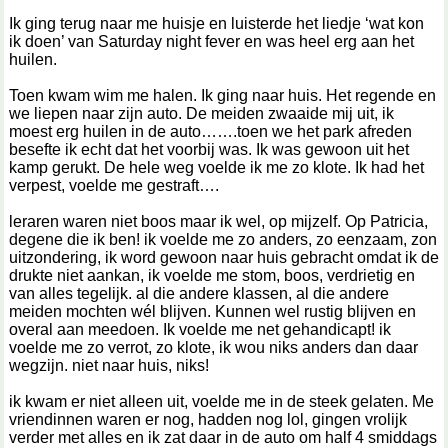
Ik ging terug naar me huisje en luisterde het liedje ‘wat kon
ik doen’ van Saturday night fever en was heel erg aan het
huilen.
Toen kwam wim me halen. Ik ging naar huis. Het regende en
we liepen naar zijn auto. De meiden zwaaide mij uit, ik
moest erg huilen in de auto…….toen we het park afreden
besefte ik echt dat het voorbij was. Ik was gewoon uit het
kamp gerukt. De hele weg voelde ik me zo klote. Ik had het
verpest, voelde me gestraft….
leraren waren niet boos maar ik wel, op mijzelf. Op Patricia,
degene die ik ben! ik voelde me zo anders, zo eenzaam, zon
uitzondering, ik word gewoon naar huis gebracht omdat ik de
drukte niet aankan, ik voelde me stom, boos, verdrietig en
van alles tegelijk. al die andere klassen, al die andere
meiden mochten wél blijven. Kunnen wel rustig blijven en
overal aan meedoen. Ik voelde me net gehandicapt! ik
voelde me zo verrot, zo klote, ik wou niks anders dan daar
wegzijn. niet naar huis, niks!
ik kwam er niet alleen uit, voelde me in de steek gelaten. Me
vriendinnen waren er nog, hadden nog lol, gingen vrolijk
verder met alles en ik zat daar in de auto om half 4 smiddags