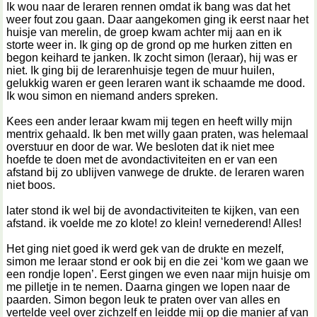
Ik wou naar de leraren rennen omdat ik bang was dat het
weer fout zou gaan. Daar aangekomen ging ik eerst naar het
huisje van merelin, de groep kwam achter mij aan en ik
storte weer in. Ik ging op de grond op me hurken zitten en
begon keihard te janken. Ik zocht simon (leraar), hij was er
niet. Ik ging bij de lerarenhuisje tegen de muur huilen,
gelukkig waren er geen leraren want ik schaamde me dood.
Ik wou simon en niemand anders spreken.
Kees een ander leraar kwam mij tegen en heeft willy mijn
mentrix gehaald. Ik ben met willy gaan praten, was helemaal
overstuur en door de war. We besloten dat ik niet mee
hoefde te doen met de avondactiviteiten en er van een
afstand bij zo ublijven vanwege de drukte. de leraren waren
niet boos.
later stond ik wel bij de avondactiviteiten te kijken, van een
afstand. ik voelde me zo klote! zo klein! vernederend! Alles!
Het ging niet goed ik werd gek van de drukte en mezelf,
simon me leraar stond er ook bij en die zei ‘kom we gaan we
een rondje lopen’. Eerst gingen we even naar mijn huisje om
me pilletje in te nemen. Daarna gingen we lopen naar de
paarden. Simon begon leuk te praten over van alles en
vertelde veel over zichzelf en leidde mij op die manier af van