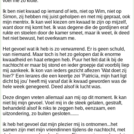
voel me zo klote.
Ik ben niet kwaad op iemand of iets, niet op Wim, niet op
Simon, zij hebben mij juist geholpen en met mij gepraat, ook
mijn mentrix. Ik kan wel kiezen om kwaad te zijn op mijzelf,
want door mij komt het. Ik was degene die de gordijnen eraf
rukte en stoelen door de kamer smeet, maar ik weet, ik deed
het niet bewust, het overkwam me.
Het gevoel wat ik heb is zo verwarrend. Er is geen schuld,
van niemand. Maar toch is het zo gelopen dat ik enorme
kwaadheid en haat ertegen heb. Puur het feit dat ik bij de
nachtocht er maar bij stond en ieder groepje dat voorblij liep
mij aankeek. Ik kon van ieders gezicht aflezen 'Wat doet zij
hier?' Een lerares die een keertje zei 'Patricia, mijn hart ligt
dicht bij jou' heeft mij vanaf dat ik kwaad geworden was de
hele week genegeerd. Deed alsof ik lucht was.
Deze dingen vreten allemaal aan mij op dit moment. Ik kan
niet bij mijn gevoel. Voel mij in de steek gelaten, gestraft,
behandeld alsof ík niks te zeggen heb, eenzaam, een
uitzondering, zo buiten gesloten.......
ik heb het gevoel dat mijn plezier mij is ontnomen...het
samen zijn met mijn vriendinnen tijdens de nachtocht, met