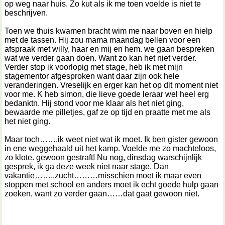
op weg naar huis. Zo kut als ik me toen voelde is niet te
beschrijven.
Toen we thuis kwamen bracht wim me naar boven en hielp
met de tassen. Hij zou mama maandag bellen voor een
afspraak met willy, haar en mij en hem. we gaan bespreken
wat we verder gaan doen. Want zo kan het niet verder.
Verder stop ik voorlopig met stage, heb ik met mijn
stagementor afgesproken want daar zijn ook hele
veranderingen. Vreselijk en erger kan het op dit moment niet
voor me. K heb simon, die lieve goede leraar wel heel erg
bedanktn. Hij stond voor me klaar als het niet ging,
bewaarde me pilletjes, gaf ze op tijd en praatte met me als
het niet ging.
Maar toch…….ik weet niet wat ik moet. Ik ben gister gewoon
in ene weggehaald uit het kamp. Voelde me zo machteloos,
zo klote. gewoon gestraft! Nu nog, dinsdag warschijnlijk
gesprek, ik ga deze week niet naar stage. Dan
vakantie……..zucht………misschien moet ik maar even
stoppen met school en anders moet ik echt goede hulp gaan
zoeken, want zo verder gaan……dat gaat gewoon niet.