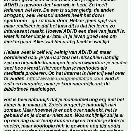
ADHD is gewoon deel van wie je bent. Zo heeft
iedereen wel iets. De een is super gierig, de ander
arrogant, weer iemand anders heeft het down
syndroom... ga zo maar door. Heb er geen spijt van,
maar realiseer je dat het juist dit is dat het leven zo
interessant maakt. Hoewel ADHD een deel van jezelf is,
weet ik zeker dat je er later in je leven goed mee om
leert te gaan. Alles wat het nodig heeft is wat tijd.
Helaas weet ik zelf vrij weinig van ADHD af, maar
oordelend naar je verhaal zou het misschien handig
zijn om bepaalde trainingen te doen waardoor je minder
snel boos wordt. Hiervoor kun je methodes als
meditatie proberen. Op het internet is hier vrij veel over
te vinden.
http://www.learningmeditation.com
vind ik
zelf een aanrader, maar je kunt natuurlijk ook de
bibliotheek raadplegen.
Het is heel natuurlijk dat je momenteel nog erg met het
kamp in je maag zit. Zoiets vergeet je natuurlijk niet
zomaar. Maar hoeveel je er ook over nadenkt, het is
gebeurd en je doet er niets aan. Waarschijnlijk zul je er
op een dag naar terug kunnen kijken zonder je klote te
voelen, maar voorlopig heb je gewoon nog tijd nodig