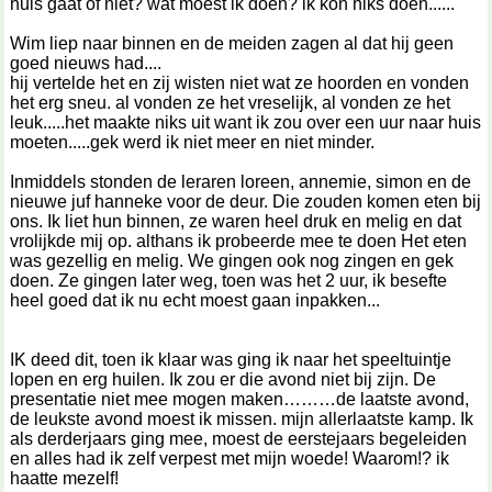
huis gaat of niet? wat moest ik doen? ik kon niks doen......
Wim liep naar binnen en de meiden zagen al dat hij geen
goed nieuws had....
hij vertelde het en zij wisten niet wat ze hoorden en vonden
het erg sneu. al vonden ze het vreselijk, al vonden ze het
leuk.....het maakte niks uit want ik zou over een uur naar huis
moeten.....gek werd ik niet meer en niet minder.
Inmiddels stonden de leraren loreen, annemie, simon en de
nieuwe juf hanneke voor de deur. Die zouden komen eten bij
ons. Ik liet hun binnen, ze waren heel druk en melig en dat
vrolijkde mij op. althans ik probeerde mee te doen Het eten
was gezellig en melig. We gingen ook nog zingen en gek
doen. Ze gingen later weg, toen was het 2 uur, ik besefte
heel goed dat ik nu echt moest gaan inpakken...
IK deed dit, toen ik klaar was ging ik naar het speeltuintje
lopen en erg huilen. Ik zou er die avond niet bij zijn. De
presentatie niet mee mogen maken………de laatste avond,
de leukste avond moest ik missen. mijn allerlaatste kamp. Ik
als derderjaars ging mee, moest de eerstejaars begeleiden
en alles had ik zelf verpest met mijn woede! Waarom!? ik
haatte mezelf!