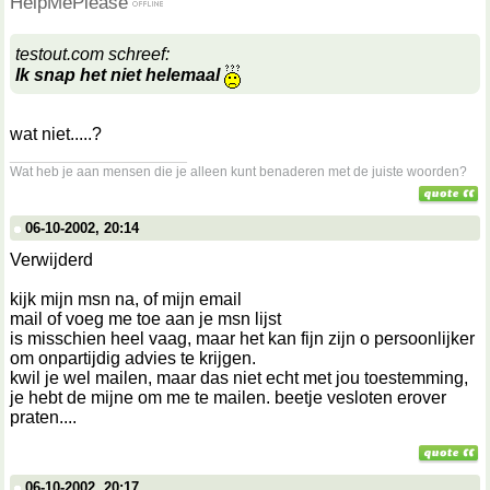
HelpMePlease
testout.com schreef:
Ik snap het niet helemaal
wat niet.....?
__________________
Wat heb je aan mensen die je alleen kunt benaderen met de juiste woorden?
06-10-2002, 20:14
Verwijderd
kijk mijn msn na, of mijn email
mail of voeg me toe aan je msn lijst
is misschien heel vaag, maar het kan fijn zijn o persoonlijker
om onpartijdig advies te krijgen.
kwil je wel mailen, maar das niet echt met jou toestemming,
je hebt de mijne om me te mailen. beetje vesloten erover
praten....
06-10-2002, 20:17