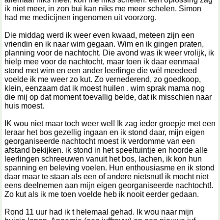
ik niet meer, in zon bui kan niks me meer schelen. Simon
had me medicijnen ingenomen uit voorzorg.
Die middag werd ik weer even kwaad, meteen zijn een
vriendin en ik naar wim gegaan. Wim en ik gingen praten,
planning voor de nachtocht. Die avond was ik weer vrolijk, ik
hielp mee voor de nachtocht, maar toen ik daar eenmaal
stond met wim en een ander leerlinge die wél meedeed
voelde ik me weer zo kut. Zo vernederend, zo goedkoop,
klein, eenzaam dat ik moest huilen . wim sprak mama nog
die mij op dat moment toevallig belde, dat ik misschien naar
huis moest.
IK wou niet maar toch weer wel! Ik zag ieder groepje met een
leraar het bos gezellig ingaan en ik stond daar, mijn eigen
georganiseerde nachtocht moest ik verdomme van een
afstand bekijken. ik stond in het speeltuintje en hoorde alle
leerlingen schreeuwen vanuit het bos, lachen, ik kon hun
spanning en beleving voelen. Hun enthousiasme en ik stond
daar maar te staan als een of andere nietsnut! ik mocht niet
eens deelnemen aan mijn eigen georganiseerde nachtocht!.
Zo kut als ik me toen voelde heb ik nooit eerder gedaan.
Rond 11 uur had ik t helemaal gehad. Ik wou naar mijn