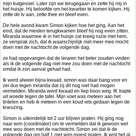
mijn kutgevoel. Later zijn we terugegaan en zette hij mij in
het huisje. Hij beloofde om het kwartier te komen kijken. Hij
zette de tv aan, zette thee en bleef even.
De hele avond kwam Simon kijken hoe het ging. Aan het
eind, dat de meiden terugkwamen bleef hij nog even zitten.
Miranda waarmee ik in het huisje zat kreeg ruzie met hem,
ze versprak zich, dat ik waarschijnlijk niet meer mee mocht
doen met de nachtocht de volgende dag.
ze had opgevangen dat de leraren het beter zouden vinden
als ik de volgende dag niet mee zou doen met de nachtocht
omdat ik zon aanval gehad had.
Ik werd alweer bijna kwaad, simon was daar bang voor en
zei dus tegen miranda dat zij dit nog niet had mogen
vermelden. Miranda werd kwaad en liep boos weg. IK trapte
uit woede tegen de tafel. Mijn voet was meteen aan het
tintelen en heb ik meteen in een koud iets gedaan tegen de
kneuzing.
Simon is uiteindelijk tot 2 uur blijven praten. Hij ging nog
naar wim (coordinator) om te vermelden dat ik gewoon wel
mee wou doen met de nachtotcht. Simon zei dat ik de
volgende dag om half 1 met wim moest praten. Ik wist het al,