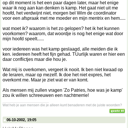
op dit moment is het een paar dagen later, maar het enige
waar ik nog aan kan denken is kamp. Het gaat niet uit me
hoofd, het verdwijnt niet, morgen bel Wim de coordinator
voor een afspraak met me moeder en mijn mentrix en hem.....
wat moet ik? waarom is het zo gelopen? het ik het kunnen
voorkomen? waarom, dat woordje is nog het enige wat door
mijn hoofd speelt......
voor iedereen was het kamp geslaagd, alle meiden die ik
ken. iedereen heeft het fijn gehad. TUurlijk waren er hier een
daar conflictjes maar die hou je.
Wat mij is overkomen, vergeet ik nooit. Ik ben niet kwaad op
de leraren, maar op mezelf. Ik doe het niet expres, het
overkomt me. Maar je ziet wat er van komt.
Als mensen mij zullen vragen 'Zo Patries, hoe was je kamp'
zou ik willen schreeuwen een nachtmerrie!
__________________
Wat heb je aan mensen die je alleen kunt benaderen met de juiste woorden?
06-10-2002, 19:05