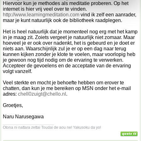
Hiervoor kun je methodes als meditatie proberen. Op het
kunnen ontvangen en verwerken.
internet is hier vrij veel over te vinden.
http://www.learningmeditation.com
vind ik zelf een aanrader,
maar je kunt natuurlijk ook de bibliotheek raadplegen.
Het is heel natuurlijk dat je momenteel nog erg met het kamp
in je maag zit. Zoiets vergeet je natuurlijk niet zomaar. Maar
hoeveel je er ook over nadenkt, het is gebeurd en je doet er
niets aan. Waarschijnlijk zul je er op een dag naar terug
kunnen kijken zonder je klote te voelen, maar voorlopig heb
je gewoon nog tijd nodig om de ervaring te verwerken.
Accepteer de gevoelens en de acceptatie van de ervaring
volgt vanzelf.
Veel sterkte en mocht je behoefte hebben om erover te
chatten, dan kun je me bereiken op MSN onder het e-mail
adres:
chell0zuigt@chello.nl
.
Groetjes,
Naru Narusegawa
__________________
Otona ni nattara zettai Toudai de aou ne! Yakusoku da yo!