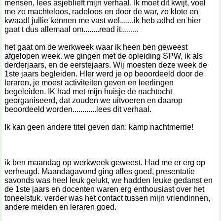
mensen, lees asjeblieft mijn verhaal. Ik moet dit kwijt, voel
me zo machteloos, radeloos en door de war, zo klote en
kwaad! jullie kennen me vast wel.......ik heb adhd en hier
gaat t dus allemaal om........read it.........
het gaat om de werkweek waar ik heen ben geweest
afgelopen week. we gingen met de opleiding SPW, ik als
derderjaars, en de eerstejaars. Wij moesten deze week de
1ste jaars begleiden. HIer werd je op beoordeeld door de
leraren, je moest activiteiten geven en leerlingen
begeleiden. IK had met mijn huisje de nachtocht
georganiseerd, dat zouden we uitvoeren en daarop
beoordeeld worden............lees dit verhaal.
Ik kan geen andere titel geven dan: kamp nachtmerrie!
ik ben maandag op werkweek geweest. Had me er erg op
verheugd. Maandagavond ging alles goed, presentatie
savonds was heel leuk gelukt, we hadden leuke gedanst en
de 1ste jaars en docenten waren erg enthousiast over het
toneelstuk. verder was het contact tussen mijn vriendinnen,
andere meiden en leraren goed.