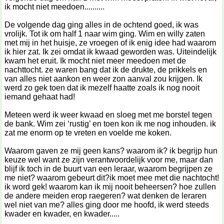
ik mocht niet meedoen..........
De volgende dag ging alles in de ochtend goed, ik was
vrolijk. Tot ik om half 1 naar wim ging. Wim en willy zaten
met mij in het huisje, ze vroegen of ik enig idee had waarom
ik hier zat. Ik zei omdat ik kwaad geworden was. Uiteindelijk
kwam het eruit. Ik mocht niet meer meedoen met de
nachttocht. ze waren bang dat ik de drukte, de prikkels en
van alles niet aankon en weer zon aanval zou krijgen. Ik
werd zo gek toen dat ik mezelf haatte zoals ik nog nooit
iemand gehaat had!
Meteen werd ik weer kwaad en sloeg met me borstel tegen
de bank. Wim zei ‘rustig’ en toen kon ik me nog inhouden. ik
zat me enorm op te vreten en voelde me koken.
Waarom gaven ze mij geen kans? waarom ik? ik begrijp hun
keuze wel want ze zijn verantwoordelijk voor me, maar dan
blijf ik toch in de buurt van een leraar, waarom begrijpen ze
me niet? waarom gebeurt dit?ik moet mee met die nachtocht!
ik word gek! waarom kan ik mij nooit beheersen? hoe zullen
de andere meiden erop raegeren? wat denken de leraren
wel niet van me? alles ging door me hoofd, ik werd steeds
kwader en kwader, en kwader.....