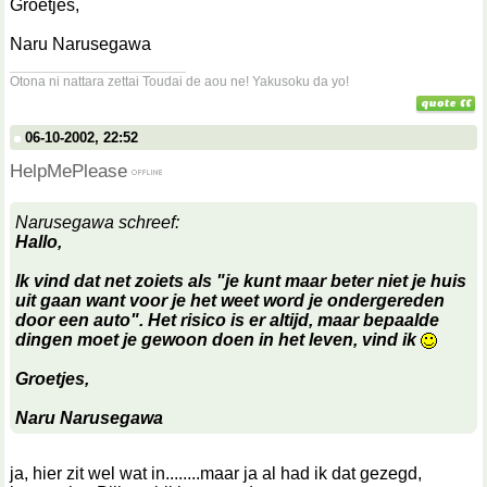
Groetjes,
Naru Narusegawa
__________________
Otona ni nattara zettai Toudai de aou ne! Yakusoku da yo!
06-10-2002, 22:52
HelpMePlease
Narusegawa schreef:
Hallo,
Ik vind dat net zoiets als "je kunt maar beter niet je huis
uit gaan want voor je het weet word je ondergereden
door een auto". Het risico is er altijd, maar bepaalde
dingen moet je gewoon doen in het leven, vind ik
Groetjes,
Naru Narusegawa
ja, hier zit wel wat in........maar ja al had ik dat gezegd,