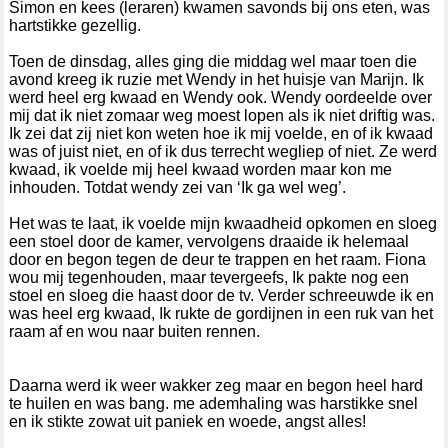
Simon en kees (leraren) kwamen savonds bij ons eten, was
hartstikke gezellig.
Toen de dinsdag, alles ging die middag wel maar toen die
avond kreeg ik ruzie met Wendy in het huisje van Marijn. Ik
werd heel erg kwaad en Wendy ook. Wendy oordeelde over
mij dat ik niet zomaar weg moest lopen als ik niet driftig was.
Ik zei dat zij niet kon weten hoe ik mij voelde, en of ik kwaad
was of juist niet, en of ik dus terrecht wegliep of niet. Ze werd
kwaad, ik voelde mij heel kwaad worden maar kon me
inhouden. Totdat wendy zei van ‘Ik ga wel weg’.
Het was te laat, ik voelde mijn kwaadheid opkomen en sloeg
een stoel door de kamer, vervolgens draaide ik helemaal
door en begon tegen de deur te trappen en het raam. Fiona
wou mij tegenhouden, maar tevergeefs, Ik pakte nog een
stoel en sloeg die haast door de tv. Verder schreeuwde ik en
was heel erg kwaad, Ik rukte de gordijnen in een ruk van het
raam af en wou naar buiten rennen.
Daarna werd ik weer wakker zeg maar en begon heel hard
te huilen en was bang. me ademhaling was harstikke snel
en ik stikte zowat uit paniek en woede, angst alles!