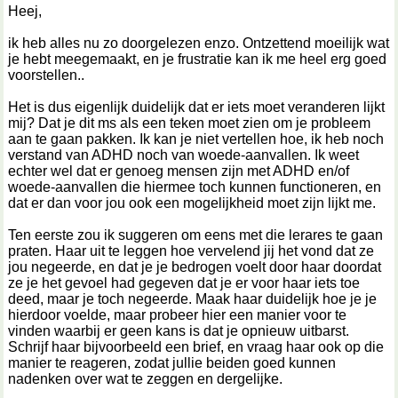
Heej,
ik heb alles nu zo doorgelezen enzo. Ontzettend moeilijk wat
je hebt meegemaakt, en je frustratie kan ik me heel erg goed
voorstellen..
Het is dus eigenlijk duidelijk dat er iets moet veranderen lijkt
mij? Dat je dit ms als een teken moet zien om je probleem
aan te gaan pakken. Ik kan je niet vertellen hoe, ik heb noch
verstand van ADHD noch van woede-aanvallen. Ik weet
echter wel dat er genoeg mensen zijn met ADHD en/of
woede-aanvallen die hiermee toch kunnen functioneren, en
dat er dan voor jou ook een mogelijkheid moet zijn lijkt me.
Ten eerste zou ik suggeren om eens met die lerares te gaan
praten. Haar uit te leggen hoe vervelend jij het vond dat ze
jou negeerde, en dat je je bedrogen voelt door haar doordat
ze je het gevoel had gegeven dat je er voor haar iets toe
deed, maar je toch negeerde. Maak haar duidelijk hoe je je
hierdoor voelde, maar probeer hier een manier voor te
vinden waarbij er geen kans is dat je opnieuw uitbarst.
Schrijf haar bijvoorbeeld een brief, en vraag haar ook op die
manier te reageren, zodat jullie beiden goed kunnen
nadenken over wat te zeggen en dergelijke.