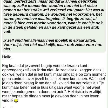
gaan, perfect zelfs, maar omdat ik al heel geprikkeld
was op zulke momenten wouden hun niet het risico
nemen dat het straks wél verkeerd zou gaan. Het was al
twee gebeurd daarom. Ze wouden het voorkomen, het
waren preventieve maatregelen. Ik begrijp ze wel, al
moet ik hier veel moeite voor doen, want je voelt je ook
in de steek gelaten en aan de kant gezet als een stuk
vuil.
Ik zelf vind het allemaal heel moelijk in elkaar zitten.
Voor mij is het niet makkelijk, maar ook zeker voor hun
niet.
Hallo,
Erg knap dat je zoveel begrip voor de leraren kunt
opbrengen; zelf kan ik dat niet. Je zegt dat zij zeggen dat zij
ook wel weten dat jij het kunt, maar omdat je op zo'n moment
geen controle over jezelf hebt, niet mee kunt doen. Wat moet
je dan doen, vraag ik me dan af. Ik vind dat net zoiets als "je
kunt maar beter niet je huis uit gaan want voor je het weet
word je ondergereden door een auto". Het risico is er altijd,
maar bepaalde dingen moet je gewoon doen in het leven,
vind ik