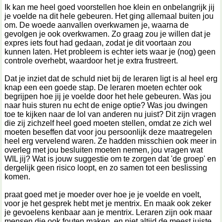
Ik kan me heel goed voorstellen hoe klein en onbelangrijk jij
je voelde na dit hele gebeuren. Het ging allemaal buiten jou
om. De woede aanvallen overkwamen je, waarna de
gevolgen je ook overkwamen. Zo graag zou je willen dat je
expres iets fout had gedaan, zodat je dit voortaan zou
kunnen laten. Het probleem is echter iets waar je (nog) geen
controle overhebt, waardoor het je extra frustreert.
Dat je inziet dat de schuld niet bij de leraren ligt is al heel erg
knap een een goede stap. De leraren moeten echter ook
begrijpen hoe jij je voelde door het hele gebeuren. Was jou
naar huis sturen nu echt de enige optie? Was jou dwingen
toe te kijken naar de lol van anderen nu juist? Dit zijn vragen
die zij zichzelf heel goed moeten stellen, omdat ze zich wel
moeten beseffen dat voor jou persoonlijk deze maatregelen
heel erg vervelend waren. Ze hadden misschien ook meer in
overleg met jou besluiten moeten nemen, jou vragen wat
WIL jij? Wat is jouw suggestie om te zorgen dat 'de groep' en
dergelijk geen risico loopt, en zo samen tot een beslissing
komen.
praat goed met je moeder over hoe je je voelde en voelt,
voor je het gesprek hebt met je mentrix. En maak ook zeker
je gevoelens kenbaar aan je mentrix. Leraren zijn ook maar
mensen die ook fouten maken, en niet altijd de meest juiste