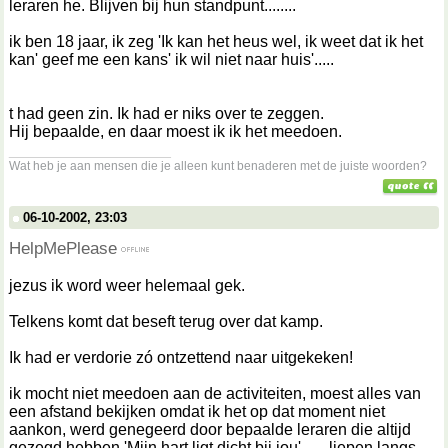
leraren he. Blijven bij hun standpunt........
ik ben 18 jaar, ik zeg 'Ik kan het heus wel, ik weet dat ik het
kan' geef me een kans' ik wil niet naar huis'.....
t had geen zin. Ik had er niks over te zeggen.
Hij bepaalde, en daar moest ik ik het meedoen.
__________________
Wat heb je aan mensen die je alleen kunt benaderen met de juiste woorden?
06-10-2002, 23:03
HelpMePlease
jezus ik word weer helemaal gek.
Telkens komt dat beseft terug over dat kamp.
Ik had er verdorie zó ontzettend naar uitgekeken!
ik mocht niet meedoen aan de activiteiten, moest alles van
een afstand bekijken omdat ik het op dat moment niet
aankon, werd genegeerd door bepaalde leraren die altijd
gezegd hebben 'Mijn hart ligt dicht bij jou'.......liepen langs