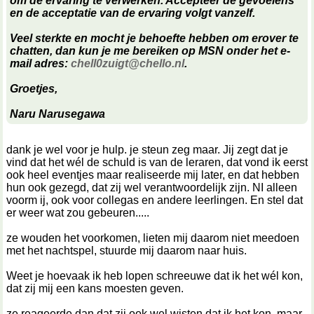
om de ervaring te verwerken. Accepteer de gevoelens
en de acceptatie van de ervaring volgt vanzelf.
Veel sterkte en mocht je behoefte hebben om erover te
chatten, dan kun je me bereiken op MSN onder het e-
mail adres:
chell0zuigt@chello.nl
.
Groetjes,
Naru Narusegawa
dank je wel voor je hulp. je steun zeg maar. Jij zegt dat je
vind dat het wél de schuld is van de leraren, dat vond ik eerst
ook heel eventjes maar realiseerde mij later, en dat hebben
hun ook gezegd, dat zij wel verantwoordelijk zijn. NI alleen
voorm ij, ook voor collegas en andere leerlingen. En stel dat
er weer wat zou gebeuren.....
ze wouden het voorkomen, lieten mij daarom niet meedoen
met het nachtspel, stuurde mij daarom naar huis.
Weet je hoevaak ik heb lopen schreeuwe dat ik het wél kon,
dat zij mij een kans moesten geven.
ze reageerde dan dat zij ook wel wisten dat ik het kon, maar