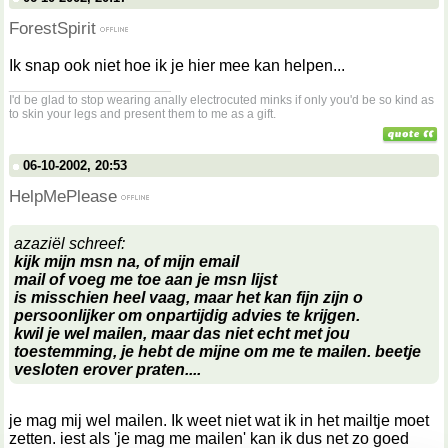
ForestSpirit
Ik snap ook niet hoe ik je hier mee kan helpen...
__________________
I'd be glad to stop wearing anally electrocuted minks if only you'd be so kind as
to skin your legs and present them to me as a gift.
06-10-2002, 20:53
HelpMePlease
azaziël schreef:
kijk mijn msn na, of mijn email
mail of voeg me toe aan je msn lijst
is misschien heel vaag, maar het kan fijn zijn o
persoonlijker om onpartijdig advies te krijgen.
kwil je wel mailen, maar das niet echt met jou
toestemming, je hebt de mijne om me te mailen. beetje
vesloten erover praten....
je mag mij wel mailen. Ik weet niet wat ik in het mailtje moet
zetten. iest als 'je mag me mailen' kan ik dus net zo goed