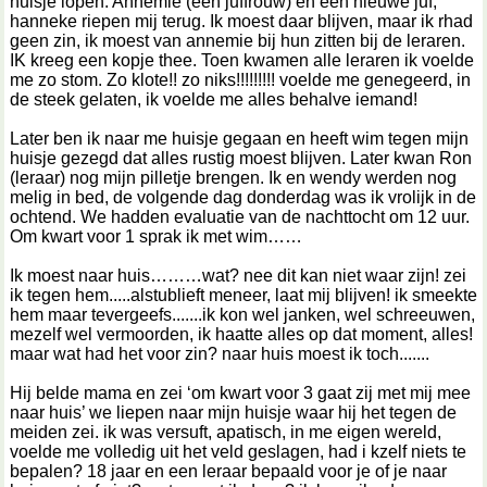
huisje lopen. Annemie (een juffrouw) en een nieuwe juf,
hanneke riepen mij terug. Ik moest daar blijven, maar ik rhad
geen zin, ik moest van annemie bij hun zitten bij de leraren.
IK kreeg een kopje thee. Toen kwamen alle leraren ik voelde
me zo stom. Zo klote!! zo niks!!!!!!!!! voelde me genegeerd, in
de steek gelaten, ik voelde me alles behalve iemand!
Later ben ik naar me huisje gegaan en heeft wim tegen mijn
huisje gezegd dat alles rustig moest blijven. Later kwan Ron
(leraar) nog mijn pilletje brengen. Ik en wendy werden nog
melig in bed, de volgende dag donderdag was ik vrolijk in de
ochtend. We hadden evaluatie van de nachttocht om 12 uur.
Om kwart voor 1 sprak ik met wim
Ik moest naar huis………wat? nee dit kan niet waar zijn! zei
ik tegen hem.....alstublieft meneer, laat mij blijven! ik smeekte
hem maar tevergeefs.......ik kon wel janken, wel schreeuwen,
mezelf wel vermoorden, ik haatte alles op dat moment, alles!
maar wat had het voor zin? naar huis moest ik toch.......
Hij belde mama en zei ‘om kwart voor 3 gaat zij met mij mee
naar huis’ we liepen naar mijn huisje waar hij het tegen de
meiden zei. ik was versuft, apatisch, in me eigen wereld,
voelde me volledig uit het veld geslagen, had i kzelf niets te
bepalen? 18 jaar en een leraar bepaald voor je of je naar