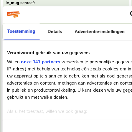
le_mug schreef:
whaha een muterende rat
Aardvark.
Toestemming
Details
Advertentie-instellingen
27-11-2007, 17:09
AzN
Verantwoord gebruik van uw gegevens
Lentle schreef:
Gelieve deze petitie te steunen!
Wij en
onze 141 partners
verwerken je persoonlijke gegeven
http://www.petitiononline.com/100dagen/petition.html
IP-adres) met behulp van technologieën zoals cookies om in
Je vraagt 't niet lief genoeg
uw apparaat op te slaan en te gebruiken met als doel gepers
__________________
advertenties en content, metingen aan advertenties en conten
En dat meen ik!
in publiek en productontwikkeling. U kunt kiezen wie uw geg
27-11-2007, 17:19
gebruikt en met welke doelen.
Magican
Als u het toestaat, willen we ook graag:
Ik heb het gedaan
__________________
Informatie verzamelen over uw geografische locatie, die 
I did it for teh lulz
meter nauwkeurig kan zijn
Toestemmingsselectie
27-11-2007, 18:59