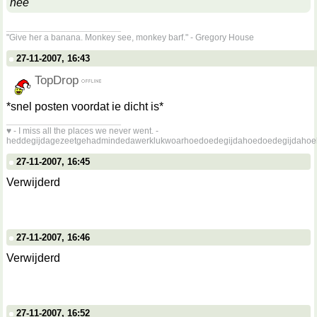
nee
__________________
"Give her a banana. Monkey see, monkey barf." - Gregory House
27-11-2007, 16:43
TopDrop
*snel posten voordat ie dicht is*
__________________
♥ - I miss all the places we never went. -
heddegijdagezeetgehadmindedawerklukwoarhoedoedegijdahoedoedegijdahoe
27-11-2007, 16:45
Verwijderd
27-11-2007, 16:46
Verwijderd
27-11-2007, 16:52