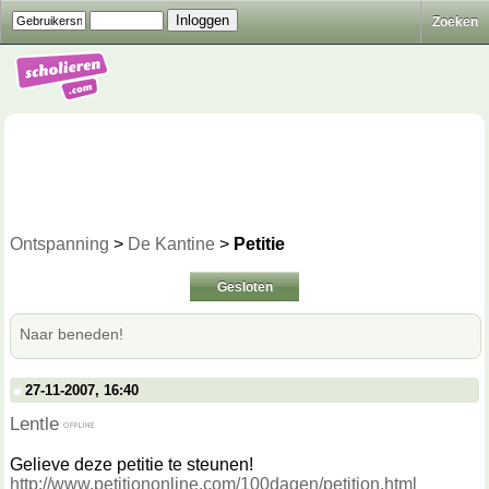
Zoeken
Ontspanning
>
De Kantine
>
Petitie
Gesloten
Naar beneden!
27-11-2007, 16:40
Lentle
Gelieve deze petitie te steunen!
http://www.petitiononline.com/100dagen/petition.html