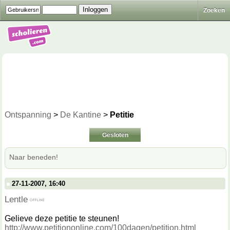
Zoeken
Ontspanning
>
De Kantine
>
Petitie
Gesloten
Naar beneden!
27-11-2007, 16:40
Lentle
Gelieve deze petitie te steunen!
http://www.petitiononline.com/100dagen/petition.html