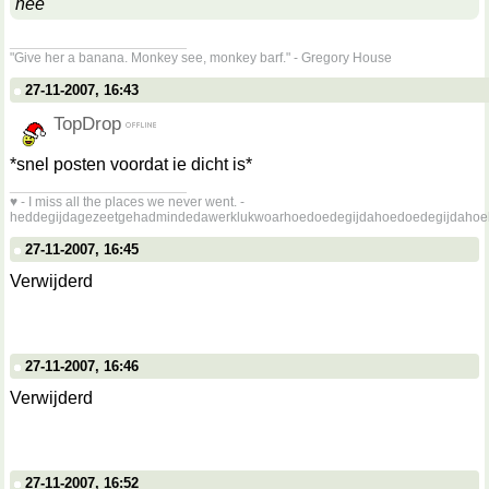
nee
__________________
"Give her a banana. Monkey see, monkey barf." - Gregory House
27-11-2007, 16:43
TopDrop
*snel posten voordat ie dicht is*
__________________
♥ - I miss all the places we never went. -
heddegijdagezeetgehadmindedawerklukwoarhoedoedegijdahoedoedegijdahoe
27-11-2007, 16:45
Verwijderd
27-11-2007, 16:46
Verwijderd
27-11-2007, 16:52