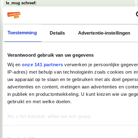
le_mug schreef:
whaha een muterende rat
Aardvark.
Toestemming
Details
Advertentie-instellingen
27-11-2007, 17:09
AzN
Verantwoord gebruik van uw gegevens
Lentle schreef:
Gelieve deze petitie te steunen!
Wij en
onze 141 partners
verwerken je persoonlijke gegeven
http://www.petitiononline.com/100dagen/petition.html
IP-adres) met behulp van technologieën zoals cookies om in
Je vraagt 't niet lief genoeg
uw apparaat op te slaan en te gebruiken met als doel gepers
__________________
advertenties en content, metingen aan advertenties en conten
En dat meen ik!
in publiek en productontwikkeling. U kunt kiezen wie uw geg
27-11-2007, 17:19
gebruikt en met welke doelen.
Magican
Als u het toestaat, willen we ook graag:
Ik heb het gedaan
__________________
Informatie verzamelen over uw geografische locatie, die 
I did it for teh lulz
meter nauwkeurig kan zijn
Toestemmingsselectie
27-11-2007, 18:59