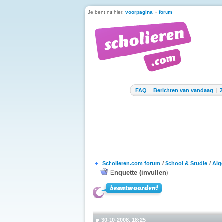
Je bent nu hier:
voorpagina
»
forum
FAQ
Berichten van vandaag
Scholieren.com forum
/
School & Studie
/
Alg
Enquette (invullen)
30-10-2008, 18:25