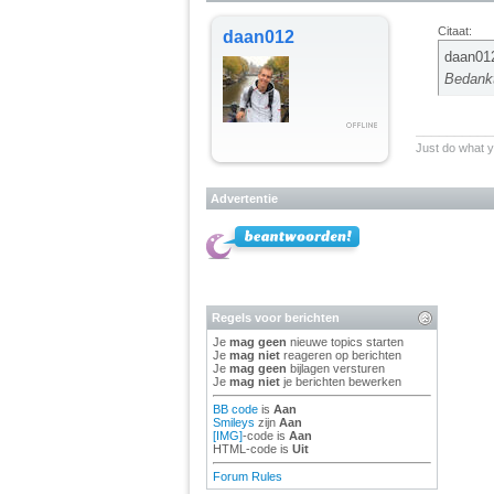
Citaat:
daan012
daan012
Bedank
__________
Just do what 
Advertentie
Regels voor berichten
Je
mag geen
nieuwe topics starten
Je
mag niet
reageren op berichten
Je
mag geen
bijlagen versturen
Je
mag niet
je berichten bewerken
BB code
is
Aan
Smileys
zijn
Aan
[IMG]
-code is
Aan
HTML-code is
Uit
Forum Rules