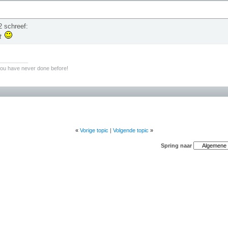
 schreef:
t
________
you have never done before!
«
Vorige topic
|
Volgende topic
»
Spring naar