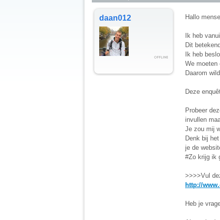
Hallo mense
daan012
Ik heb vanu
Dit betekend 
Ik heb besl
We moeten o
Daarom wilde
Deze enquêt
Probeer deze
invullen maa
Je zou mij 
Denk bij het
je de websit
#Zo krijg i
>>>>Vul deze
http://www
Heb je vrage