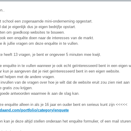
n..
it school een zogenaamde mini-onderneming opgestart.
dat je eigenlijk dus je eigen bedrijfje opstart.
oten om goedkoop websites te bouwen.
ok een enquête doen naar de interesses van de markt.
 ik jullie vragen om deze enquête in te vullen.
e heeft 13 vragen, je bent er ongeveer 5 minuten mee kwijt.
 enquête in te vullen wanneer je ook echt geïnteresseerd bent in een eigen we
r kun je aangeven dat je niet geïnteresseerd bent in een eigen website.
wel helpen met de andere vragen.
 invullen van de vragen over hoe je wilt dat de website eruit zou zien niet aan
e gratis zou krijgen.
k goede antwoorden waarmee ik aan de slag kan.
 enquête alleen in als je 16 jaar en ouder bent en serieus kunt zijn <<<<<
.daand.com/portfolio/category/enquete
n kan je deze altijd stellen onderaan het enquête formulier, of een mail sture