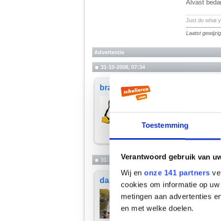
Alvast beda
__________
Just do what 
Laatst gewijz
Advertentie
31-10-2008, 07:34
brands
Done
__________
Gr. Brands
Toestemming
Verantwoord gebruik van u
31-10-2008, 10:20
Wij en
onze 141 partners
ver
daan012
Bedankt
cookies om informatie op uw 
__________
metingen aan advertenties en
Just do what 
en met welke doelen.