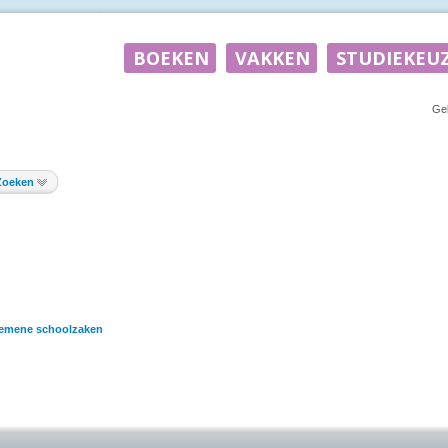
Ge
Zoeken
emene schoolzaken