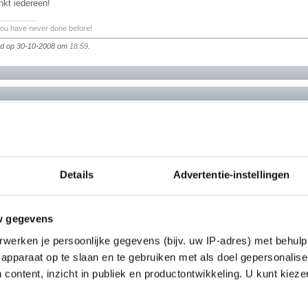
nkt iedereen!
________
you have never done before!
igd op 30-10-2008 om
18:59
.
________
Details
Advertentie-instellingen
w gegevens
werken je persoonlijke gegevens (bijv. uw IP-adres) met behulp
apparaat op te slaan en te gebruiken met als doel gepersonalise
________
 content, inzicht in publiek en productontwikkeling. U kunt kiez
you have never done before!