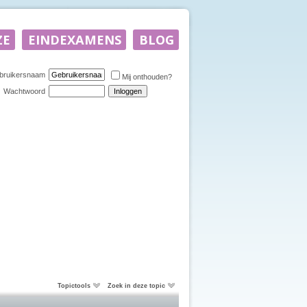
bruikersnaam
Mij onthouden?
Wachtwoord
Topictools
Zoek in deze topic