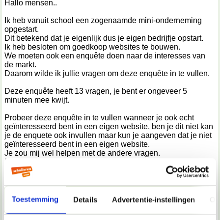
Hallo mensen..
Ik heb vanuit school een zogenaamde mini-onderneming
opgestart.
Dit betekend dat je eigenlijk dus je eigen bedrijfje opstart.
Ik heb besloten om goedkoop websites te bouwen.
We moeten ook een enquête doen naar de interesses van
de markt.
Daarom wilde ik jullie vragen om deze enquête in te vullen.
Deze enquête heeft 13 vragen, je bent er ongeveer 5
minuten mee kwijt.
Probeer deze enquête in te vullen wanneer je ook echt
geïnteresseerd bent in een eigen website, ben je dit niet kan
je de enquete ook invullen maar kun je aangeven dat je niet
geïnteresseerd bent in een eigen website.
Je zou mij wel helpen met de andere vragen.
Denk bij het invullen van de vragen over hoe je wilt dat de
website eruit zou zien niet aan hoeveel iets zou kosten, denk
je maar in dat je de website gratis zou krijgen.
#Zo krijg ik goede antwoorden waarmee ik aan de slag kan.
Toestemming
Details
Advertentie-instellingen
Ov
>>>>Vul deze enquête alleen in als je 16 jaar en ouder bent
en serieus kunt zijn <<<<<