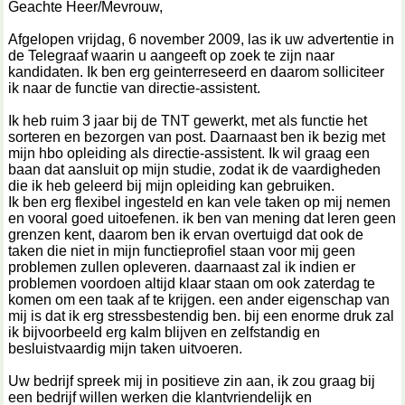
Geachte Heer/Mevrouw,
Afgelopen vrijdag, 6 november 2009, las ik uw advertentie in
de Telegraaf waarin u aangeeft op zoek te zijn naar
kandidaten. Ik ben erg geinterreseerd en daarom solliciteer
ik naar de functie van directie-assistent.
Ik heb ruim 3 jaar bij de TNT gewerkt, met als functie het
sorteren en bezorgen van post. Daarnaast ben ik bezig met
mijn hbo opleiding als directie-assistent. Ik wil graag een
baan dat aansluit op mijn studie, zodat ik de vaardigheden
die ik heb geleerd bij mijn opleiding kan gebruiken.
Ik ben erg flexibel ingesteld en kan vele taken op mij nemen
en vooral goed uitoefenen. ik ben van mening dat leren geen
grenzen kent, daarom ben ik ervan overtuigd dat ook de
taken die niet in mijn functieprofiel staan voor mij geen
problemen zullen opleveren. daarnaast zal ik indien er
problemen voordoen altijd klaar staan om ook zaterdag te
komen om een taak af te krijgen. een ander eigenschap van
mij is dat ik erg stressbestendig ben. bij een enorme druk zal
ik bijvoorbeeld erg kalm blijven en zelfstandig en
besluistvaardig mijn taken uitvoeren.
Uw bedrijf spreek mij in positieve zin aan, ik zou graag bij
een bedrijf willen werken die klantvriendelijk en