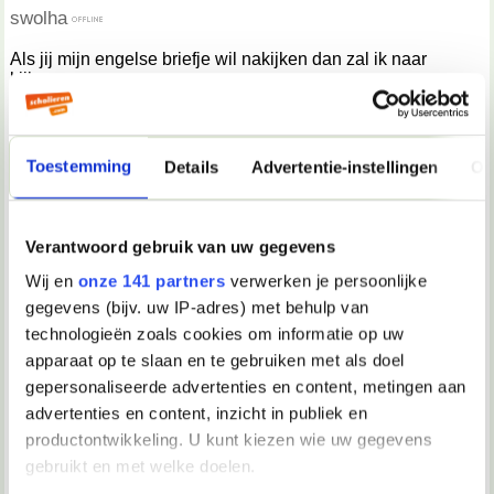
swolha
Als jij mijn engelse briefje wil nakijken dan zal ik naar
kijken...
09-11-2009, 17:48
Toestemming
Details
Advertentie-instellingen
Ov
Jan1991
swolha schreef:
Verantwoord gebruik van uw gegevens
Als jij mijn engelse briefje wil nakijken dan zal ik naar
kijken...
Wij en
onze 141 partners
verwerken je persoonlijke
gegevens (bijv. uw IP-adres) met behulp van
Ik kan het proberen, stuur maar ..
edit: heb 't al.
technologieën zoals cookies om informatie op uw
apparaat op te slaan en te gebruiken met als doel
gepersonaliseerde advertenties en content, metingen aan
09-11-2009, 18:01
advertenties en content, inzicht in publiek en
NaamInGebruik
productontwikkeling. U kunt kiezen wie uw gegevens
gebruikt en met welke doelen.
Zin niet beginnen met ik, lastig, maar doe het niet zoooo
vaak