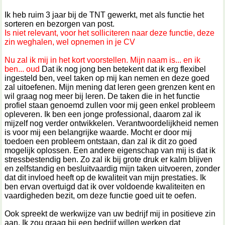
Ik heb ruim 3 jaar bij de TNT gewerkt, met als functie het
sorteren en bezorgen van post.
Is niet relevant, voor het solliciteren naar deze functie, deze
zin weghalen, wel opnemen in je CV
Nu zal ik mij in het kort voorstellen. Mijn naam is... en ik
ben... oud
Dat ik nog jong ben betekent dat ik erg flexibel
ingesteld ben, veel taken op mij kan nemen en deze goed
zal uitoefenen. Mijn mening dat leren geen grenzen kent en
wil graag nog meer bij leren. De taken die in het functie
profiel staan genoemd zullen voor mij geen enkel probleem
opleveren. Ik ben een jonge professional, daarom zal ik
mijzelf nog verder ontwikkelen. Verantwoordelijkheid nemen
is voor mij een belangrijke waarde. Mocht er door mij
toedoen een probleem ontstaan, dan zal ik dit zo goed
mogelijk oplossen. Een andere eigenschap van mij is dat ik
stressbestendig ben. Zo zal ik bij grote druk er kalm blijven
en zelfstandig en besluitvaardig mijn taken uitvoeren, zonder
dat dit invloed heeft op de kwaliteit van mijn prestaties. Ik
ben ervan overtuigd dat ik over voldoende kwaliteiten en
vaardigheden bezit, om deze functie goed uit te oefen.
Ook spreekt de werkwijze van uw bedrijf mij in positieve zin
aan. Ik zou graag bij een bedrijf willen werken dat