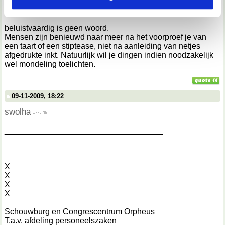
logisch dat je sneller gaat in je auto naarmate je harder gaat
rijden. Hoezo? Concreet! Uit welke situatie blijkt dat?!
We werken samen met
67 derden
die uw gegevens
beluistvaardig is geen woord.
kunnen ontvangen en verwerken.
Mensen zijn benieuwd naar meer na het voorproef je van
een taart of een stiptease, niet na aanleiding van netjes
afgedrukte inkt. Natuurlijk wil je dingen indien noodzakelijk
wel mondeling toelichten.
09-11-2009, 18:22
swolha
___________________________________
X
X
X
X
Schouwburg en Congrescentrum Orpheus
T.a.v. afdeling personeelszaken