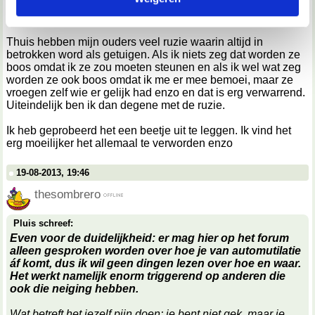
dat de kinderen uit mijn klas spullen van me stelen en me
steeds uitdagen om te vechten.
We werken samen met
67 derden
die uw gegevens
Thuis hebben mijn ouders veel ruzie waarin altijd in
kunnen ontvangen en verwerken.
betrokken word als getuigen. Als ik niets zeg dat worden ze
boos omdat ik ze zou moeten steunen en als ik wel wat zeg
worden ze ook boos omdat ik me er mee bemoei, maar ze
vroegen zelf wie er gelijk had enzo en dat is erg verwarrend.
Uiteindelijk ben ik dan degene met de ruzie.
Ik heb geprobeerd het een beetje uit te leggen. Ik vind het
erg moeilijker het allemaal te verworden enzo
19-08-2013, 19:46
thesombrero
Pluis schreef:
Even voor de duidelijkheid: er mag hier op het forum
alleen gesproken worden over hoe je van automutilatie
f komt, dus ik wil geen dingen lezen over hoe en waar.
Het werkt namelijk enorm triggerend op anderen die
ook die neiging hebben.
Wat betreft het jezelf pijn doen: je bent niet gek, maar je