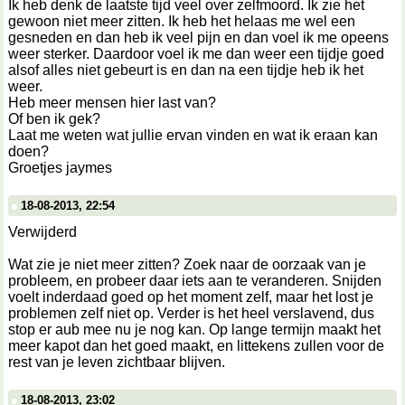
Ik heb denk de laatste tijd veel over zelfmoord. Ik zie het
gewoon niet meer zitten. Ik heb het helaas me wel een
gesneden en dan heb ik veel pijn en dan voel ik me opeens
weer sterker. Daardoor voel ik me dan weer een tijdje goed
alsof alles niet gebeurt is en dan na een tijdje heb ik het
weer.
Heb meer mensen hier last van?
Of ben ik gek?
Laat me weten wat jullie ervan vinden en wat ik eraan kan
doen?
Groetjes jaymes
18-08-2013, 22:54
Verwijderd
Wat zie je niet meer zitten? Zoek naar de oorzaak van je
probleem, en probeer daar iets aan te veranderen. Snijden
voelt inderdaad goed op het moment zelf, maar het lost je
problemen zelf niet op. Verder is het heel verslavend, dus
stop er aub mee nu je nog kan. Op lange termijn maakt het
meer kapot dan het goed maakt, en littekens zullen voor de
rest van je leven zichtbaar blijven.
18-08-2013, 23:02