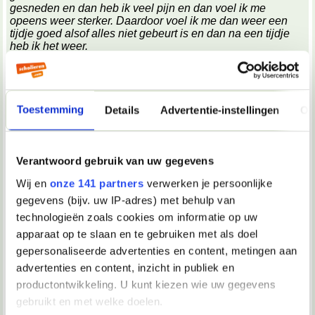
gesneden en dan heb ik veel pijn en dan voel ik me
opeens weer sterker. Daardoor voel ik me dan weer een
tijdje goed alsof alles niet gebeurt is en dan na een tijdje
heb ik het weer.
Heb meer mensen hier last van?
Of ben ik gek?
Laat me weten wat jullie ervan vinden en wat ik eraan kan
doen?
Groetjes jaymes
Toestemming
Details
Advertentie-instellingen
Ov
Heb je een goeie vriend of vriendin waarmee je kan praten
over je problemen? Iemand die graag luistert naar je?
Een dagboek bijhouden kan ook helpen.
Verantwoord gebruik van uw gegevens
Wij en
onze 141 partners
verwerken je persoonlijke
19-08-2013, 17:27
gegevens (bijv. uw IP-adres) met behulp van
Verwijderd
technologieën zoals cookies om informatie op uw
Kan je iets concreter zijn over je problemen?
apparaat op te slaan en te gebruiken met als doel
Relatieproblemen, problemen thuis, op school,..?
gepersonaliseerde advertenties en content, metingen aan
Hoe meer wij weten, hoe beter we je kunnen helpen.
advertenties en content, inzicht in publiek en
productontwikkeling. U kunt kiezen wie uw gegevens
19-08-2013, 17:59
gebruikt en met welke doelen.
Jaymes