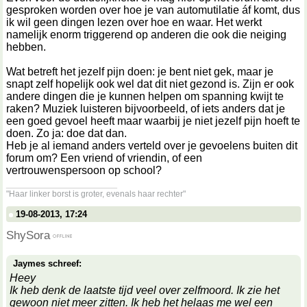
gesproken worden over hoe je van automutilatie áf komt, dus
ik wil geen dingen lezen over hoe en waar. Het werkt
namelijk enorm triggerend op anderen die ook die neiging
hebben.
Wat betreft het jezelf pijn doen: je bent niet gek, maar je
snapt zelf hopelijk ook wel dat dit niet gezond is. Zijn er ook
andere dingen die je kunnen helpen om spanning kwijt te
raken? Muziek luisteren bijvoorbeeld, of iets anders dat je
een goed gevoel heeft maar waarbij je niet jezelf pijn hoeft te
doen. Zo ja: doe dat dan.
Heb je al iemand anders verteld over je gevoelens buiten dit
forum om? Een vriend of vriendin, of een
vertrouwenspersoon op school?
__________________
"Haar linker borst is groter, evenals haar rechter"
19-08-2013, 17:24
ShySora
Jaymes schreef:
Heey
Ik heb denk de laatste tijd veel over zelfmoord. Ik zie het
gewoon niet meer zitten. Ik heb het helaas me wel een