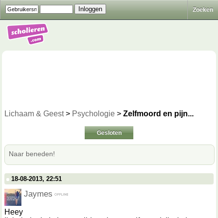
Zoeken
Lichaam & Geest
>
Psychologie
>
Zelfmoord en pijn...
Gesloten
Naar beneden!
18-08-2013, 22:51
Jaymes
Heey