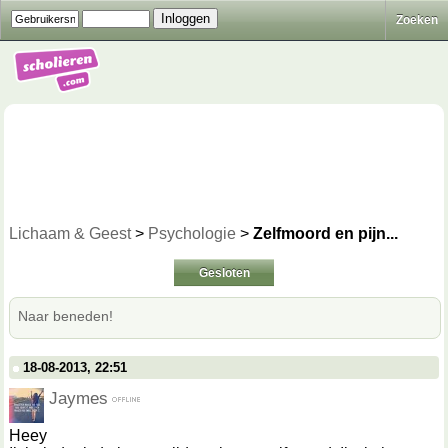
Zoeken
Lichaam & Geest
>
Psychologie
>
Zelfmoord en pijn...
Gesloten
Naar beneden!
18-08-2013, 22:51
Jaymes
Heey