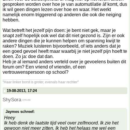
gesproken worden over hoe je van automutilatie áf komt, dus
ik wil geen dingen lezen over hoe en waar. Het werkt
namelijk enorm triggerend op anderen die ook die neiging
hebben.
Wat betreft het jezelf pijn doen: je bent niet gek, maar je
snapt zelf hopelijk ook wel dat dit niet gezond is. Zijn er ook
andere dingen die je kunnen helpen om spanning kwijt te
raken? Muziek luisteren bijvoorbeeld, of iets anders dat je
een goed gevoel heeft maar waarbij je niet jezelf pijn hoeft te
doen. Zo ja: doe dat dan.
Heb je al iemand anders verteld over je gevoelens buiten dit
forum om? Een vriend of vriendin, of een
vertrouwenspersoon op school?
__________________
"Haar linker borst is groter, evenals haar rechter"
19-08-2013, 17:24
ShySora
Jaymes schreef:
Heey
Ik heb denk de laatste tijd veel over zelfmoord. Ik zie het
gewoon niet meer zitten. Ik heb het helaas me wel een