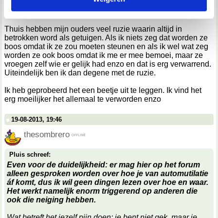
dat de kinderen uit mijn klas spullen van me stelen en me
steeds uitdagen om te vechten.
We werken samen met
67 derden
die uw gegevens
Thuis hebben mijn ouders veel ruzie waarin altijd in
kunnen ontvangen en verwerken.
betrokken word als getuigen. Als ik niets zeg dat worden ze
boos omdat ik ze zou moeten steunen en als ik wel wat zeg
worden ze ook boos omdat ik me er mee bemoei, maar ze
vroegen zelf wie er gelijk had enzo en dat is erg verwarrend.
Uiteindelijk ben ik dan degene met de ruzie.
Ik heb geprobeerd het een beetje uit te leggen. Ik vind het
erg moeilijker het allemaal te verworden enzo
19-08-2013, 19:46
thesombrero
Pluis schreef:
Even voor de duidelijkheid: er mag hier op het forum
alleen gesproken worden over hoe je van automutilatie
f komt, dus ik wil geen dingen lezen over hoe en waar.
Het werkt namelijk enorm triggerend op anderen die
ook die neiging hebben.
Wat betreft het jezelf pijn doen: je bent niet gek, maar je