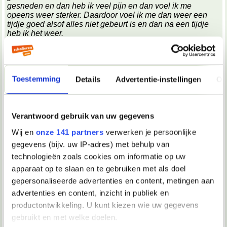
gesneden en dan heb ik veel pijn en dan voel ik me
opeens weer sterker. Daardoor voel ik me dan weer een
tijdje goed alsof alles niet gebeurt is en dan na een tijdje
heb ik het weer.
Heb meer mensen hier last van?
Of ben ik gek?
Laat me weten wat jullie ervan vinden en wat ik eraan kan
doen?
Groetjes jaymes
Toestemming
Details
Advertentie-instellingen
Ov
Heb je een goeie vriend of vriendin waarmee je kan praten
over je problemen? Iemand die graag luistert naar je?
Een dagboek bijhouden kan ook helpen.
Verantwoord gebruik van uw gegevens
Wij en
onze 141 partners
verwerken je persoonlijke
19-08-2013, 17:27
gegevens (bijv. uw IP-adres) met behulp van
Verwijderd
technologieën zoals cookies om informatie op uw
Kan je iets concreter zijn over je problemen?
apparaat op te slaan en te gebruiken met als doel
Relatieproblemen, problemen thuis, op school,..?
gepersonaliseerde advertenties en content, metingen aan
Hoe meer wij weten, hoe beter we je kunnen helpen.
advertenties en content, inzicht in publiek en
productontwikkeling. U kunt kiezen wie uw gegevens
19-08-2013, 17:59
gebruikt en met welke doelen.
Jaymes