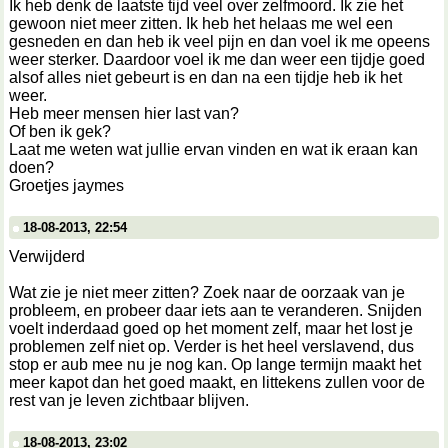
Ik heb denk de laatste tijd veel over zelfmoord. Ik zie het
gewoon niet meer zitten. Ik heb het helaas me wel een
gesneden en dan heb ik veel pijn en dan voel ik me opeens
weer sterker. Daardoor voel ik me dan weer een tijdje goed
alsof alles niet gebeurt is en dan na een tijdje heb ik het
weer.
Heb meer mensen hier last van?
Of ben ik gek?
Laat me weten wat jullie ervan vinden en wat ik eraan kan
doen?
Groetjes jaymes
18-08-2013, 22:54
Verwijderd
Wat zie je niet meer zitten? Zoek naar de oorzaak van je
probleem, en probeer daar iets aan te veranderen. Snijden
voelt inderdaad goed op het moment zelf, maar het lost je
problemen zelf niet op. Verder is het heel verslavend, dus
stop er aub mee nu je nog kan. Op lange termijn maakt het
meer kapot dan het goed maakt, en littekens zullen voor de
rest van je leven zichtbaar blijven.
18-08-2013, 23:02