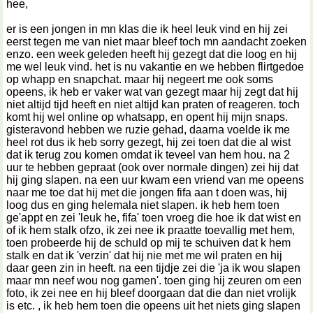
hee,
er is een jongen in mn klas die ik heel leuk vind en hij zei
eerst tegen me van niet maar bleef toch mn aandacht zoeken
enzo. een week geleden heeft hij gezegt dat die loog en hij
me wel leuk vind. het is nu vakantie en we hebben flirtgedoe
op whapp en snapchat. maar hij negeert me ook soms
opeens, ik heb er vaker wat van gezegt maar hij zegt dat hij
niet altijd tijd heeft en niet altijd kan praten of reageren. toch
komt hij wel online op whatsapp, en opent hij mijn snaps.
gisteravond hebben we ruzie gehad, daarna voelde ik me
heel rot dus ik heb sorry gezegt, hij zei toen dat die al wist
dat ik terug zou komen omdat ik teveel van hem hou. na 2
uur te hebben gepraat (ook over normale dingen) zei hij dat
hij ging slapen. na een uur kwam een vriend van me opeens
naar me toe dat hij met die jongen fifa aan t doen was, hij
loog dus en ging helemala niet slapen. ik heb hem toen
ge'appt en zei 'leuk he, fifa' toen vroeg die hoe ik dat wist en
of ik hem stalk ofzo, ik zei nee ik praatte toevallig met hem,
toen probeerde hij de schuld op mij te schuiven dat k hem
stalk en dat ik 'verzin' dat hij nie met me wil praten en hij
daar geen zin in heeft. na een tijdje zei die 'ja ik wou slapen
maar mn neef wou nog gamen'. toen ging hij zeuren om een
foto, ik zei nee en hij bleef doorgaan dat die dan niet vrolijk
is etc. , ik heb hem toen die opeens uit het niets ging slapen