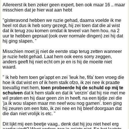
Allereerst ik ben zeker geen expert, ben ook maar 16 .. maar
misschien dat je hier wat aan hebt
"gisteravond hebben we ruzie gehad, daarna voelde ik me
heel rot dus ik heb sorry gezegt, hij zei toen dat die al wist
dat ik terug zou komen omdat ik teveel van hem hou. na 2
uur te hebben gepraat (ook over normale dingen) zei hij dat
hij ging slapen. "
Misschien moet jij niet de eerste stap terug zetten wanneer
je ruzie hebt gehad. Laat hem ook eens sorry zeggen,
anders geeft hij niet echt om je en is hij de moeite niet
waard.
" ik heb hem toen ge'appt en zei 'leuk he, fifa' toen vroeg die
hoe ik dat wist en of ik hem stalk ofzo, ik zei nee ik praatte
toevallig met hem,
toen probeerde hij de schuld op mij te
schuiven
dat k hem stalk en dat ik 'verzin' dat hij nie met me
wil praten en hij daar geen zin in heeft. na een tijdje zei die
'ja ik wou slapen maar mn neef wou nog gamen'. toen ging
hij zeuren om een foto, ik zei nee en hij bleef doorgaan dat
die dan niet vrolijk is etc. "
Dit lijkt mij een beetje vaag.. denk dat hij jou niet heel erg