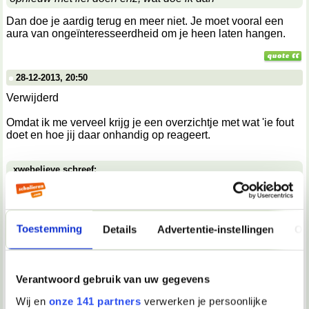
Dan doe je aardig terug en meer niet. Je moet vooral een
aura van ongeïnteresseerdheid om je heen laten hangen.
28-12-2013, 20:50
Verwijderd
Omdat ik me verveel krijg je een overzichtje met wat 'ie fout
doet en hoe jij daar onhandig op reageert.
xwebelieve schreef:
hij zei eerst tegen me van niet maar bleef toch mn aandacht
zoeken enzo.
Dubbele signalen.
Toestemming
Details
Advertentie-instellingen
Ov
een week geleden heeft hij gezegt dat die loog en hij me
wel leuk vind.
Verantwoord gebruik van uw gegevens
Liegen, maar niet de leugen die hij zelf noemt. Dat 'ie je leuk
Wij en
onze 141 partners
verwerken je persoonlijke
vindt lijkt me nogal een overdrijving. Hij lijkt er in elk geval