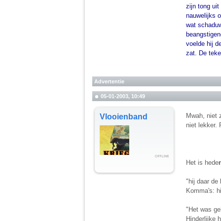
zijn tong ui
nauwelijks 
wat schaduw 
beangstigen
voelde hij d
zat. De teke
Advertentie
05-01-2003, 10:49
Mwah, niet z
Vlooienband
niet lekker.
Het is hede
"hij daar de
Komma's: hi
"Het was ge
Hinderlijke h