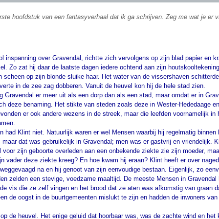
erste hoofdstuk van een fantasyverhaal dat ik ga schrijven. Zeg me wat je er v
ol inspanning over Gravendal, richtte zich vervolgens op zijn blad papier en 
l. Zo zat hij daar de laatste dagen iedere ochtend aan zijn houtskooltekeni
scheen op zijn blonde sluike haar. Het water van de vissershaven schitterde
e verte in de zee zag dobberen. Vanuit de heuvel kon hij de hele stad zien.
 Gravendal er meer uit als een dorp dan als een stad, maar omdat er in Grave
och deze benaming. Het stikte van steden zoals deze in Wester-Hededaage 
evonden er ook andere wezens in de streek, maar die leefden voornamelijk in h
amen.
n had Klint niet. Natuurlijk waren er wel Mensen waarbij hij regelmatig binnen 
 maar dat was gebruikelijk in Gravendal; men was er gastvrij en vriendelijk. K
 voor zijn geboorte overleden aan een onbekende ziekte zie zijn moeder, maar 
zijn vader deze ziekte kreeg? En hoe kwam hij eraan? Klint heeft er over nag
weggevaagd na en hij genoot van zijn eenvoudige bestaan. Eigenlijk, zo eenvo
en zelden een stevige, voedzame maaltijd. De meeste Mensen in Gravendal 
de vis die ze zelf vingen en het brood dat ze aten was afkomstig van graan d
en de oogst in de buurtgemeenten mislukt te zijn en hadden de inwoners van 
 op de heuvel. Het enige geluid dat hoorbaar was, was de zachte wind en het