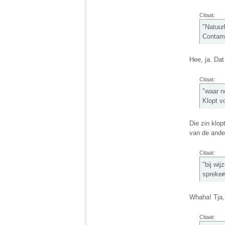
Citaat:
"Natuur
Contami
Hee, ja. Dat
Citaat:
"waar 
Klopt v
Die zin klop
van de ander
Citaat:
"bij wi
spreke
Whaha! Tja,
Citaat: