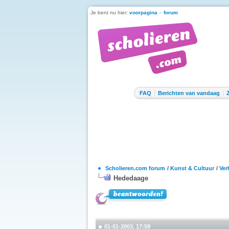
Je bent nu hier:
voorpagina
»
forum
FAQ
Berichten van vandaag
Scholieren.com forum
/
Kunst & Cultuur
/
Ver
Hededaage
01-01-2003, 17:59