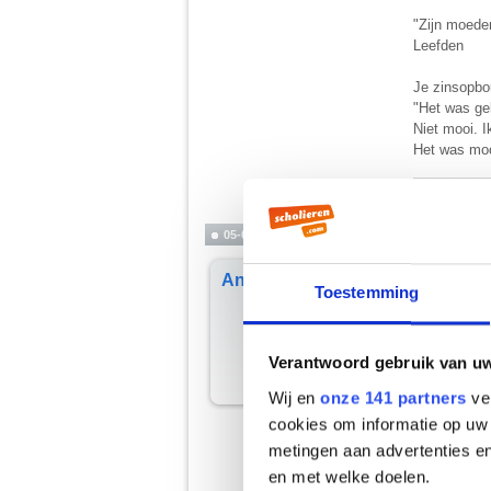
"Zijn moeder
Leefden
Je zinsopbou
"Het was ge
Niet mooi. 
Het was moo
__________
Cry 'Havoc' and
05-01-2003, 13:11
Anom
Bedankt voor
Toestemming
Citaat:
Het is 
Verantwoord gebruik van u
Wij en
onze 141 partners
ver
Nope, het is
cookies om informatie op uw 
Citaat:
metingen aan advertenties en
"hij da
en met welke doelen.
Komma's