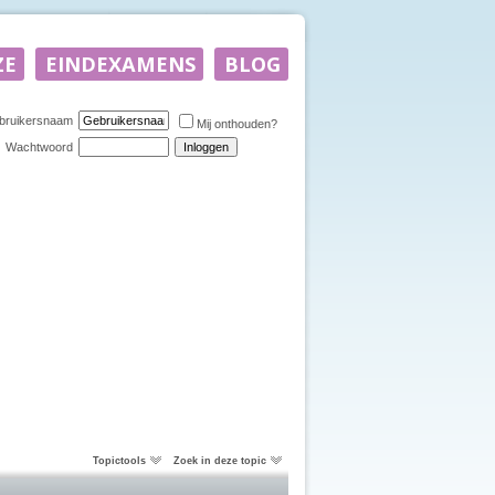
bruikersnaam
Mij onthouden?
Wachtwoord
Topictools
Zoek in deze topic