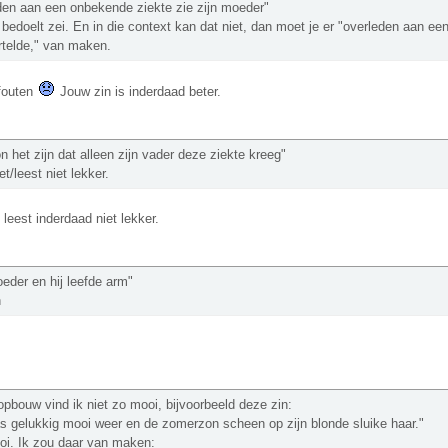
den aan een onbekende ziekte zie zijn moeder"
 bedoelt zei. En in die context kan dat niet, dan moet je er "overleden aan e
telde," van maken.
fouten
Jouw zin is inderdaad beter.
n het zijn dat alleen zijn vader deze ziekte kreeg"
et/leest niet lekker.
 leest inderdaad niet lekker.
oeder en hij leefde arm"
n
opbouw vind ik niet zo mooi, bijvoorbeeld deze zin:
s gelukkig mooi weer en de zomerzon scheen op zijn blonde sluike haar."
oi. Ik zou daar van maken: