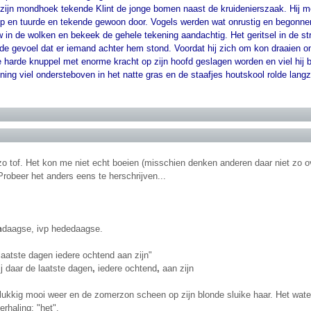
t zijn mondhoek tekende Klint de jonge bomen naast de kruidenierszaak. Hij me
op en tuurde en tekende gewoon door. Vogels werden wat onrustig en begonnen 
in de wolken en bekeek de gehele tekening aandachtig. Het geritsel in de stru
de gevoel dat er iemand achter hem stond. Voordat hij zich om kon draaien om
e harde knuppel met enorme kracht op zijn hoofd geslagen worden en viel hij 
ning viel ondersteboven in het natte gras en de staafjes houtskool rolde lan
o tof. Het kon me niet echt boeien (misschien denken anderen daar niet zo ov
 Probeer het anders eens te herschrijven...
n
daagse, ivp hededaagse.
 laatste dagen iedere ochtend aan zijn"
j daar de laatste dagen
,
iedere ochtend
,
aan zijn
lukkig mooi weer en de zomerzon scheen op zijn blonde sluike haar. Het wate
erhaling: "het".