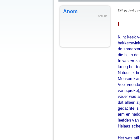
Dit is het e
Anom
I
Klint keek v
bakkerswinke
de zomerzon 
die hij in d
In wezen zag
kreeg het t
Natuurlijk b
Mensen kw
Veel vriende
van spreke),
vader was al
dat alleen 
gedachte is 
arm en hadd
leefden van 
Helaas sche
Het was stil