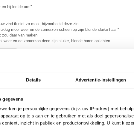
 en hij leefde arm"
w vind ik niet zo mooi, bijvoorbeeld deze zin:
lukkig mooi weer en de zomerzon scheen op zijn blonde sluike haar."
Ik zou daar van maken:
i weer en de zomerzon deed zijn sluike, blonde haren oplichten.
________
 let slip the dogs of War.
 je reply en dat je zo eerlijk bent
Hier komt mijn commentaar op jouw co
Details
Advertentie-instellingen
hede
n
daagse, ivp hededaagse.
w gegevens
werken je persoonlijke gegevens (bijv. uw IP-adres) met behulp
 wel Hededaage... Zo heet de wereld waar het zich afspeelt.
apparaat op te slaan en te gebruiken met als doel gepersonalise
 content, inzicht in publiek en productontwikkeling. U kunt kiez
ar de laatste dagen iedere ochtend aan zijn"
: hij daar de laatste dagen
,
iedere ochtend
,
aan zijn