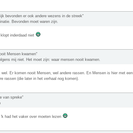
lijk bevonden er ook andere wezens in de streek"
natie. Bevonden moet waren zijn.
 klopt inderdaad niet
nooit Mensen kwamen"
olgens mij niet. Het moet zijn: waar mensen nooit kwamen.
t wel. Er komen nooit Mensen, wel andere rassen. En Mensen is hier met een h
e rassen (die later in het verhaal nog komen).
jze van spreke"
n
 'k had het vaker over moeten lezen