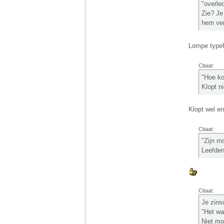
"overle
Zie? Je
hem ver
Lompe type
Citaat:
"Hoe ko
Klopt ni
Klopt wel en
Citaat:
"Zijn m
Leefde
Citaat:
Je zins
"Het wa
Niet mo