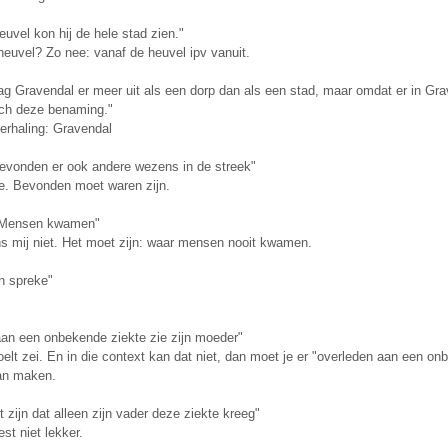
euvel kon hij de hele stad zien."
e heuvel? Zo nee: vanaf de heuvel ipv vanuit.
g Gravendal er meer uit als een dorp dan als een stad, maar omdat er in Grav
och deze benaming."
herhaling: Gravendal
 bevonden er ook andere wezens in de streek"
e. Bevonden moet waren zijn.
t Mensen kwamen"
ns mij niet. Het moet zijn: waar mensen nooit kwamen.
an spreke"
aan een onbekende ziekte zie zijn moeder"
elt zei. En in die context kan dat niet, dan moet je er "overleden aan een o
van maken.
 zijn dat alleen zijn vader deze ziekte kreeg"
est niet lekker.