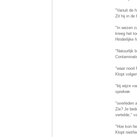
"Vanuit de h
Zit hij in d
"In wezen za
kreeg het t
Hinderlijke 
"Natuurlijk
Contaminati
"waar nooi
Klopt volge
"bij wijze v
spreke
n
"overleden 
Zie? Je bedo
vertelde," 
"Hoe kon het
Klopt niet/le