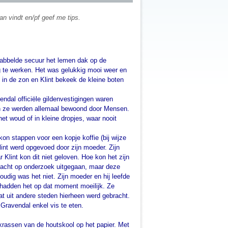
an vindt en/pf geef me tips.
krabbelde secuur het lemen dak op de
ng te werken. Het was gelukkig mooi weer en
 in de zon en Klint bekeek de kleine boten
ndal officiële gildenvestigingen waren
en ze werden allemaal bewoond door Mensen.
et woud of in kleine dropjes, waar nooit
kon stappen voor een kopje koffie (bij wijze
lint werd opgevoed door zijn moeder. Zijn
Klint kon dit niet geloven. Hoe kon het zijn
edacht op onderzoek uitgegaan, maar deze
udig was het niet. Zijn moeder en hij leefde
hadden het op dat moment moeilijk. Ze
at uit andere steden hierheen werd gebracht.
Gravendal enkel vis te eten.
 krassen van de houtskool op het papier. Met