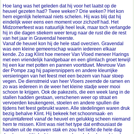
Hoe lang was het geleden dat hij voor het laatst op de
heuvel gezeten had? Twee weken? Drie weken? Het kon
hem eigenlijk helemaal niets schelen. Hij was blij dat hij
eindelijk weer eens een moment voor zichzelf had. Het
Midzomerfeest was natuurlijk heel leuk, maar toch verlangde
hij in die dagen stiekem weer terug naar de rust die de rest
van het jaar in Gravendal heerste.
Vanaf de heuvel kon hij de hele stad overzien. Gravendal
was een kleine gemeenschap waarin iedereen elkaar
kende. Zo zag Klint hoe meneer Van Vloed meneer Harings
met een vriendelijk handgebaar en een glimlach groet terwijl
hij een kar met potten en pannen voortduwt. Mevrouw Van
der Pompe zag hij papiersnippers en andere kleurrijke
versieringen van het feest met een bezem van haar stoep
vegen. De dienstmeid van heer Vloers zeemde de ramen en
zo was iedereen in de weer het kleine stadje weer mooi
schoon te krijgen. Ook de pakezels, die een week lang in de
stallen hadden gestaan, verschenen weer op straat en
vervoerden keukengerei, stoelen en andere spullen die
tijdens het feest gebruikt waren. Alle stedelingen waren druk
bezig behalve Klint. Hij bekeek het schoonmaak- en
opruimtafereel vanaf de heuvel en gelukkig scheen niemand
hem te missen. Klint was niet het type dat enthousiast de
handen uit de mouwen stak en zou het liefst de hele dag