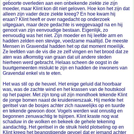
geboorte overleden aan een onbekende ziekte zie zijn
moeder, maar Klint kon dit niet geloven. Hoe kon het zijn dat
alleen zijn vader deze ziekte kreeg? En hoe kwam hij
eraan? Klint heeft er over nagedacht op onderzoek
uitgegaan, maar deze gedachte is weggevaagd na en hij
genoot van zijn eenvoudige bestaan. Eigenlijk, zo
eenvoudig was het niet. Zijn moeder en hij leefde arm en
hadden zelden een stevige, voedzame maaltijd. De meeste
Mensen in Gravendal hadden het op dat moment moeilijk.
Ze leefden van de vis die ze zelf vingen en het brood dat ze
aten was afkomstig van graan dat uit andere steden
hierheen werd gebracht. Helaas scheen de oogst in de
buurtgemeenten mislukt te zijn en hadden de inwoners van
Gravendal enkel vis te eten.
Het was stil op de heuvel. Het enige geluid dat hoorbaar
was, was de zachte wind en het krassen van de houtskool
op het papier. Met zijn tong uit zijn mondhoek tekende Klint
de jonge bomen naast de kruidenierszaak. Hij merkte het
geritsel van de bosjes achter zich nauwelijks op en tuurde
en tekende gewoon door. Vogels werden wat onrustig en
begonnen zenuwachtig te tsjirpen. Klint kraste nog wat
schaduw in de wolken en bekeek de gehele tekening
aandachtig. Het geritsel in de struik hield plotseling op en
Klint kreeg het beangstigende gevoel dat er iemand achter