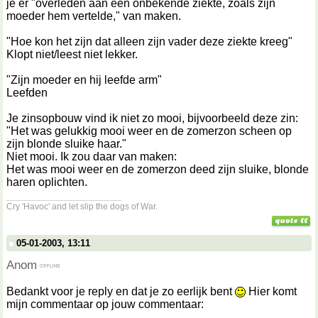
je er "overleden aan een onbekende ziekte, zoals zijn
moeder hem vertelde," van maken.
"Hoe kon het zijn dat alleen zijn vader deze ziekte kreeg"
Klopt niet/leest niet lekker.
"Zijn moeder en hij leefde arm"
Leefden
Je zinsopbouw vind ik niet zo mooi, bijvoorbeeld deze zin:
"Het was gelukkig mooi weer en de zomerzon scheen op
zijn blonde sluike haar."
Niet mooi. Ik zou daar van maken:
Het was mooi weer en de zomerzon deed zijn sluike, blonde
haren oplichten.
__________________
Cry 'Havoc' and let slip the dogs of War.
05-01-2003, 13:11
Anom
Bedankt voor je reply en dat je zo eerlijk bent
Hier komt
mijn commentaar op jouw commentaar: