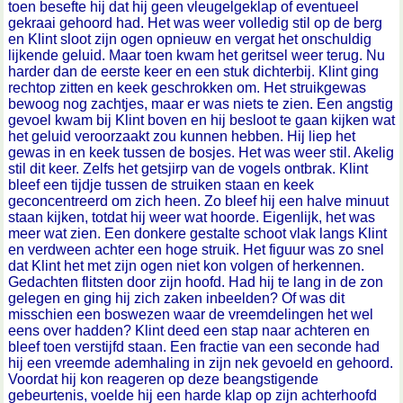
toen besefte hij dat hij geen vleugelgeklap of eventueel
gekraai gehoord had. Het was weer volledig stil op de berg
en Klint sloot zijn ogen opnieuw en vergat het onschuldig
lijkende geluid. Maar toen kwam het geritsel weer terug. Nu
harder dan de eerste keer en een stuk dichterbij. Klint ging
rechtop zitten en keek geschrokken om. Het struikgewas
bewoog nog zachtjes, maar er was niets te zien. Een angstig
gevoel kwam bij Klint boven en hij besloot te gaan kijken wat
het geluid veroorzaakt zou kunnen hebben. Hij liep het
gewas in en keek tussen de bosjes. Het was weer stil. Akelig
stil dit keer. Zelfs het getsjirp van de vogels ontbrak. Klint
bleef een tijdje tussen de struiken staan en keek
geconcentreerd om zich heen. Zo bleef hij een halve minuut
staan kijken, totdat hij weer wat hoorde. Eigenlijk, het was
meer wat zien. Een donkere gestalte schoot vlak langs Klint
en verdween achter een hoge struik. Het figuur was zo snel
dat Klint het met zijn ogen niet kon volgen of herkennen.
Gedachten flitsten door zijn hoofd. Had hij te lang in de zon
gelegen en ging hij zich zaken inbeelden? Of was dit
misschien een boswezen waar de vreemdelingen het wel
eens over hadden? Klint deed een stap naar achteren en
bleef toen verstijfd staan. Een fractie van een seconde had
hij een vreemde ademhaling in zijn nek gevoeld en gehoord.
Voordat hij kon reageren op deze beangstigende
gebeurtenis, voelde hij een harde klap op zijn achterhoofd