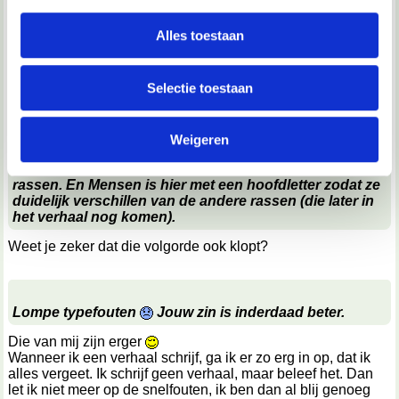
personaliseren, om functies voor social media te bieden
Je kan het gemakkelijk verbeteren.
en om ons websiteverkeer te analyseren. Ook delen we
Alles toestaan
Maak er bijvoorbeeld het volgende van:
"In wezen zag Gravendal er meer uit als een dorp dan als
informatie over jouw gebruik van onze site met onze
een stad, maar omdat er officiële gildenvestigingen waren,
partners voor social media, adverteren en analyse. Deze
kreeg het toch deze benaming."
Selectie toestaan
partners kunnen deze gegevens combineren met andere
informatie die je aan ze hebt verstrekt of die ze hebben
Weigeren
verzameld op basis van jouw gebruik van hun services.
Die zin klopt wel. Er komen nooit Mensen, wel andere
We werken samen met
67 derden
die uw gegevens
rassen. En Mensen is hier met een hoofdletter zodat ze
duidelijk verschillen van de andere rassen (die later in
kunnen ontvangen en verwerken.
het verhaal nog komen).
Weet je zeker dat die volgorde ook klopt?
Lompe typefouten
Jouw zin is inderdaad beter.
Die van mij zijn erger
Wanneer ik een verhaal schrijf, ga ik er zo erg in op, dat ik
alles vergeet. Ik schrijf geen verhaal, maar beleef het. Dan
let ik niet meer op de snelfouten, ik ben dan al blij genoeg