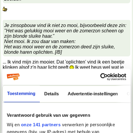
Je zinsopbouw vind ik niet zo mooi, bijvoorbeeld deze zin:
"Het was gelukkig mooi weer en de zomerzon scheen op
zijn blonde sluike haar."
Niet mooi. Ik zou daar van maken:
Het was mooi weer en de zomerzon deed zijn sluike,
blonde haren oplichten. [/B]
... Ik vind mijn zin mooier. Dat 'oplichten' vind ik een beetje
klinken alsof z'n haar licht geeft
Ik weet heus wel wat je
bedoelt, maar toch...
Ik denk dat ik het inderdaad eens herschrijf in een compleet
andere stijl. En dat het niet spannend is is logisch, want het
Toestemming
Details
Advertentie-instellingen
Ov
is pas het eerste hoofdstuk... Maar ik zal proberen het wat
boeiender te maken.
Ik denk ook dat ik me erg heb laten beïnvloeden door de
Verantwoord gebruik van uw gegevens
manier van schrijven die Tolkien gebruikt... Ongeveer
dezelfde stijl.
Wij en
onze 141 partners
verwerken je persoonlijke
gegevens (bijv. uw IP-adres) met behulp van