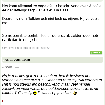
Het komt allemaal zo ongelofelijk beschrijvend over. Alsof je
eerder letterlijk zegt wat je ziet. Da's saai...
Daarom vind ik Tolkien ook niet leuk schrijven. Hij verveelt
me.
Soms ben ik té eerlijk. Het lullige is dat ik zelden door heb
dat ik dan te eerlijk ben.
__________________
Cry 'Havoc' and let slip the dogs of War.
05-01-2003, 19:29
Anom
Na je reacties gelezen te hebben, heb ik besloten het
verhaal te herschrijven. Dit keer heb ik de stijl wat veranderd.
Het is nog steeds erg beschrijvend, maar veel minder
zakelijk en meer vanuit de hoofdpersoon gezien. Het is nu
minder Tolkienstijl
Ik wacht op je advies
I