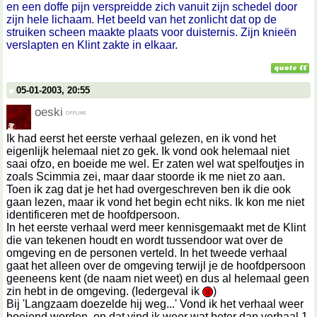
en een doffe pijn verspreidde zich vanuit zijn schedel door
zijn hele lichaam. Het beeld van het zonlicht dat op de
struiken scheen maakte plaats voor duisternis. Zijn knieën
verslapten en Klint zakte in elkaar.
05-01-2003, 20:55
oeski
Ik had eerst het eerste verhaal gelezen, en ik vond het
eigenlijk helemaal niet zo gek. Ik vond ook helemaal niet
saai ofzo, en boeide me wel. Er zaten wel wat spelfoutjes in
zoals Scimmia zei, maar daar stoorde ik me niet zo aan.
Toen ik zag dat je het had overgeschreven ben ik die ook
gaan lezen, maar ik vond het begin echt niks. Ik kon me niet
identificeren met de hoofdpersoon.
In het eerste verhaal werd meer kennisgemaakt met de Klint
die van tekenen houdt en wordt tussendoor wat over de
omgeving en de personen verteld. In het tweede verhaal
gaat het alleen over de omgeving terwijl je de hoofdpersoon
geeneens kent (de naam niet weet) en dus al helemaal geen
zin hebt in de omgeving. (Iedergeval ik
)
Bij 'Langzaam doezelde hij weg...' Vond ik het verhaal weer
boeiend worden, en dat vind ik weer wat beter dan verhaal 1.