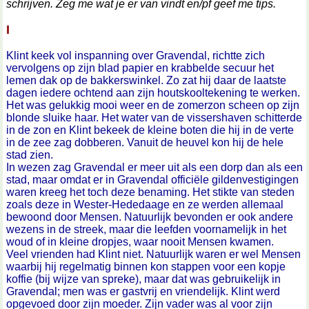
schrijven. Zeg me wat je er van vindt en/pf geef me tips.
I
Klint keek vol inspanning over Gravendal, richtte zich
vervolgens op zijn blad papier en krabbelde secuur het
lemen dak op de bakkerswinkel. Zo zat hij daar de laatste
dagen iedere ochtend aan zijn houtskooltekening te werken.
Het was gelukkig mooi weer en de zomerzon scheen op zijn
blonde sluike haar. Het water van de vissershaven schitterde
in de zon en Klint bekeek de kleine boten die hij in de verte
in de zee zag dobberen. Vanuit de heuvel kon hij de hele
stad zien.
In wezen zag Gravendal er meer uit als een dorp dan als een
stad, maar omdat er in Gravendal officiële gildenvestigingen
waren kreeg het toch deze benaming. Het stikte van steden
zoals deze in Wester-Hededaage en ze werden allemaal
bewoond door Mensen. Natuurlijk bevonden er ook andere
wezens in de streek, maar die leefden voornamelijk in het
woud of in kleine dropjes, waar nooit Mensen kwamen.
Veel vrienden had Klint niet. Natuurlijk waren er wel Mensen
waarbij hij regelmatig binnen kon stappen voor een kopje
koffie (bij wijze van spreke), maar dat was gebruikelijk in
Gravendal; men was er gastvrij en vriendelijk. Klint werd
opgevoed door zijn moeder. Zijn vader was al voor zijn