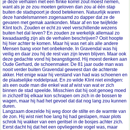
je deze verhalen met een flinke korrel zout moest nemen,
want als je ze zou moeten geloven dan zou al één stap
buiten de stadspoort je dood betekenen. Natuurlijk waren
deze handelsmannen zogenaamd zo dapper dat ze de
gevaren met gemak aankonden. Maar af en toe twijfelde
Klint toch. Zouden er echt zo veel verschillende wezens
buiten het dal leven? En zouden ze werkelijk allemaal zo
kwaadaardig zijn als de verhalen beschrijven? Ooit hoopte
hij hier achter te komen. Maar hij was net als alle andere
Mensen bang voor het onbekende. In Gravendal was hij
veilig en daar zou hij de rest van zijn leven blijven. Maar ook
deze gedachte vond hij beangstigend. Hij moest denken aan
Oude Gerhard, de schoenmaker. De 81 jaar oude man was
nooit verder buiten Gravendal geweest dan de achterste
akker. Het enige waar hij verstand van had was schoenen en
de plaatselijke roddelpraat. En zo wilde Klint niet eindigen:
als een oude man die enkel wat af wist van wat er zich
binnen de stad speelde. Misschien dat hij ooit genoeg moed
in zichzelf bij elkaar kon schrapen om zich in de bossen te
wagen, maar hij had het gevoel dat dat nog lang zou kunnen
duren.
Langzaam doezelde hij weg door de stilte en de warmte van
de zon. Hij wist niet hoe lang hij had geslapen, maar plots
schrok hij wakker van een geritsel in de bosjes achter zich.
Eerst dacht hij dat het een opvliegende vogel was, maar