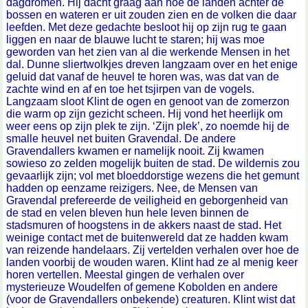
dagdromen. Hij dacht graag aan hoe de landen achter de
bossen en wateren er uit zouden zien en de volken die daar
leefden. Met deze gedachte besloot hij op zijn rug te gaan
liggen en naar de blauwe lucht te staren; hij was moe
geworden van het zien van al die werkende Mensen in het
dal. Dunne sliertwolkjes dreven langzaam over en het enige
geluid dat vanaf de heuvel te horen was, was dat van de
zachte wind en af en toe het tsjirpen van de vogels.
Langzaam sloot Klint de ogen en genoot van de zomerzon
die warm op zijn gezicht scheen. Hij vond het heerlijk om
weer eens op zijn plek te zijn. ‘Zijn plek’, zo noemde hij de
smalle heuvel net buiten Gravendal. De andere
Gravendallers kwamen er namelijk nooit. Zij kwamen
sowieso zo zelden mogelijk buiten de stad. De wildernis zou
gevaarlijk zijn; vol met bloeddorstige wezens die het gemunt
hadden op eenzame reizigers. Nee, de Mensen van
Gravendal prefereerde de veiligheid en geborgenheid van
de stad en velen bleven hun hele leven binnen de
stadsmuren of hoogstens in de akkers naast de stad. Het
weinige contact met de buitenwereld dat ze hadden kwam
van reizende handelaars. Zij vertelden verhalen over hoe de
landen voorbij de wouden waren. Klint had ze al menig keer
horen vertellen. Meestal gingen de verhalen over
mysterieuze Woudelfen of gemene Kobolden en andere
(voor de Gravendallers onbekende) creaturen. Klint wist dat