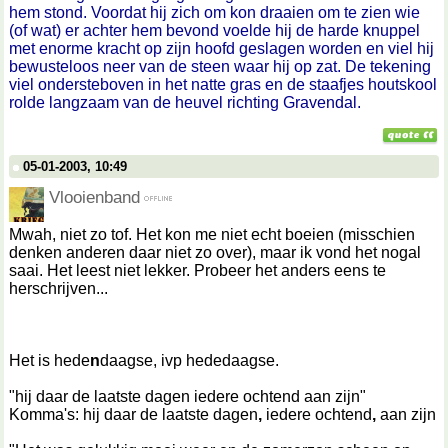
hem stond. Voordat hij zich om kon draaien om te zien wie
(of wat) er achter hem bevond voelde hij de harde knuppel
met enorme kracht op zijn hoofd geslagen worden en viel hij
bewusteloos neer van de steen waar hij op zat. De tekening
viel ondersteboven in het natte gras en de staafjes houtskool
rolde langzaam van de heuvel richting Gravendal.
05-01-2003, 10:49
Vlooienband
Mwah, niet zo tof. Het kon me niet echt boeien (misschien
denken anderen daar niet zo over), maar ik vond het nogal
saai. Het leest niet lekker. Probeer het anders eens te
herschrijven...
Het is hede
n
daagse, ivp hededaagse.
"hij daar de laatste dagen iedere ochtend aan zijn"
Komma's: hij daar de laatste dagen
,
iedere ochtend
,
aan zijn