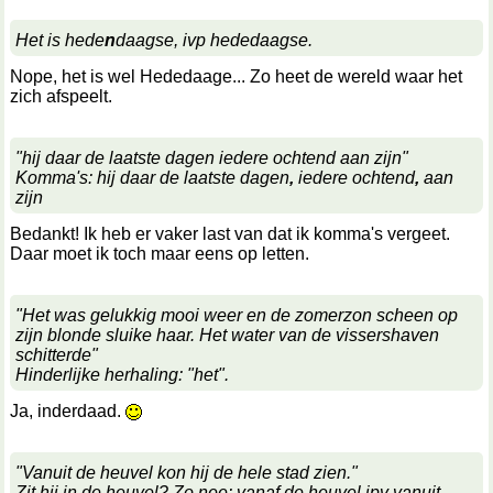
Het is hede
n
daagse, ivp hededaagse.
Nope, het is wel Hededaage... Zo heet de wereld waar het
zich afspeelt.
"hij daar de laatste dagen iedere ochtend aan zijn"
Komma's: hij daar de laatste dagen
,
iedere ochtend
,
aan
zijn
Bedankt! Ik heb er vaker last van dat ik komma's vergeet.
Daar moet ik toch maar eens op letten.
"Het was gelukkig mooi weer en de zomerzon scheen op
zijn blonde sluike haar. Het water van de vissershaven
schitterde"
Hinderlijke herhaling: "het".
Ja, inderdaad.
"Vanuit de heuvel kon hij de hele stad zien."
Zit hij in de heuvel? Zo nee: vanaf de heuvel ipv vanuit.