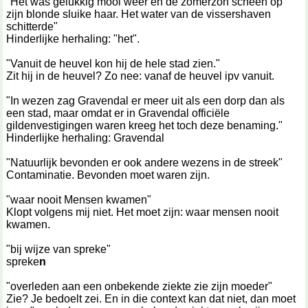
"Het was gelukkig mooi weer en de zomerzon scheen op
zijn blonde sluike haar. Het water van de vissershaven
schitterde"
Hinderlijke herhaling: "het".
"Vanuit de heuvel kon hij de hele stad zien."
Zit hij in de heuvel? Zo nee: vanaf de heuvel ipv vanuit.
"In wezen zag Gravendal er meer uit als een dorp dan als
een stad, maar omdat er in Gravendal officiële
gildenvestigingen waren kreeg het toch deze benaming."
Hinderlijke herhaling: Gravendal
"Natuurlijk bevonden er ook andere wezens in de streek"
Contaminatie. Bevonden moet waren zijn.
"waar nooit Mensen kwamen"
Klopt volgens mij niet. Het moet zijn: waar mensen nooit
kwamen.
"bij wijze van spreke"
spreke
n
"overleden aan een onbekende ziekte zie zijn moeder"
Zie? Je bedoelt zei. En in die context kan dat niet, dan moet