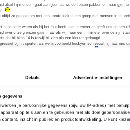
ltijd alsof hij mensem gaat aanrijden als we de fietsen pakken om naar gym te 
en.
et altijd zo grappig om met een karate kick in een groep met mensen in te spri
et altijd beter weten als hij het fout heeft liegt ie erover en geeft ons de schul
tijd over onze grenzen gaan maar als wij maar een millimeter over de zijn stappen
rots dat hij bijna 14 is terwijl hij zich als een kleuter gedraagd.
 agressief bij hrt sporten a,s we bijvoorbeeld hockyen schreeuwt hij naar ons 
 door hem heb ik al 3 keer een stick in mn buik gehad
ingen bij een groep van 5 mensen doet verwacht hij dat er maar 1 boos word.
 als een grapje bij mij mn beste vriendin een goede vriendin een vriendin een 
kick gedaan en toen is mijn beste vriendin voor me gesprongen omdat hij andr
 lip
.
Details
Advertentie-instellingen
en en echt supee boos op hem en hij was echt zo van het was een grapje.
n het in idiootte en gestoorde actie dat zeiden we ook trouwens.
w gegevens
ls we zeggen waarom mensen hem niet mogen( we zeggen het op een aardige 
elf al wist maar waarom zegt ie dan de hele tijd kon ik toch niet weten.
werken je persoonlijke gegevens (bijv. uw IP-adres) met behulp
apparaat op te slaan en te gebruiken met als doel gepersonalise
oor ik weet dat ik ook dingen doen maar de meeste (bijna allemaal) zijn acti
 content, inzicht in publiek en productontwikkeling. U kunt kiez
r klappen willen geven.