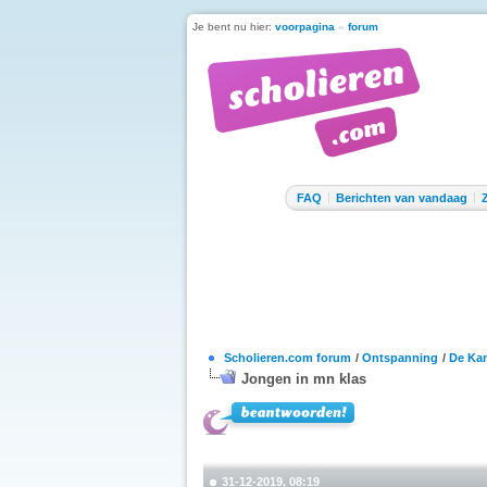
Je bent nu hier:
voorpagina
»
forum
FAQ
Berichten van vandaag
Scholieren.com forum
/
Ontspanning
/
De Kan
Jongen in mn klas
31-12-2019, 08:19