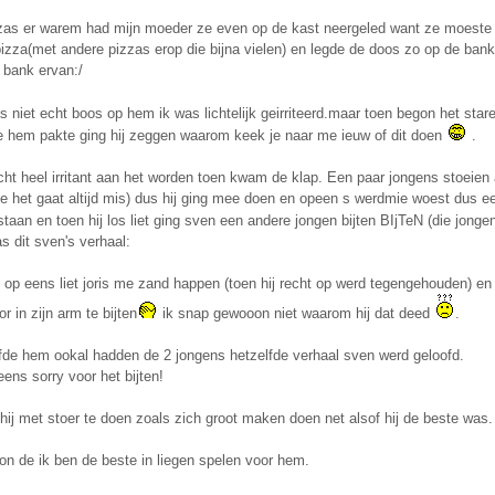
zas er warem had mijn moeder ze even op de kast neergeled want ze moeste e
izza(met andere pizzas erop die bijna vielen) en legde de doos zo op de bank
 bank ervan:/
s niet echt boos op hem ik was lichtelijk geirriteerd.maar toen begon het sta
je hem pakte ging hij zeggen waarom keek je naar me ieuw of dit doen
.
t heel irritant aan het worden toen kwam de klap. Een paar jongens stoeien a
e het gaat altijd mis) dus hij ging mee doen en opeen s werdmie woest dus ee
taan en toen hij los liet ging sven een andere jongen bijten BIjTeN (die jong
s dit sven's verhaal:
 op eens liet joris me zand happen (toen hij recht op werd tegengehouden) e
r in zijn arm te bijten
ik snap gewooon niet waarom hij dat deed
.
ofde hem ookal hadden de 2 jongens hetzelfde verhaal sven werd geloofd.
eens sorry voor het bijten!
ij met stoer te doen zoals zich groot maken doen net alsof hij de beste was. 
on de ik ben de beste in liegen spelen voor hem.