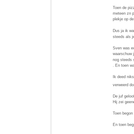
Toen de piz
meteen zn p
plekje op de
Dus ja ik wa
steeds als 
Sven was ech
waarschuw j
nog steeds s
. En toen wa
Ik deed niks
verweerd doo
De juf gelo
Hij zei geen
Toen begon h
En toen beg