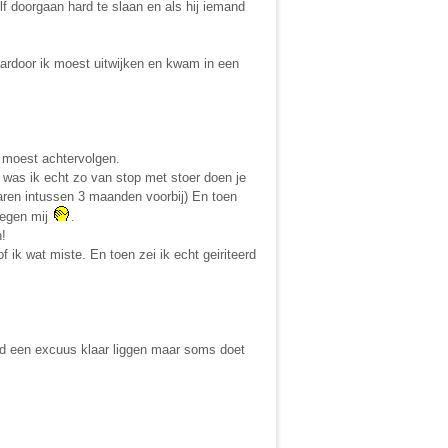
 doorgaan hard te slaan en als hij iemand
ardoor ik moest uitwijken en kwam in een
s moest achtervolgen.
 was ik echt zo van stop met stoer doen je
 waren intussen 3 maanden voorbij) En toen
 Tegen mij
.
n!
f ik wat miste. En toen zei ik echt geiriteerd
tijd een excuus klaar liggen maar soms doet