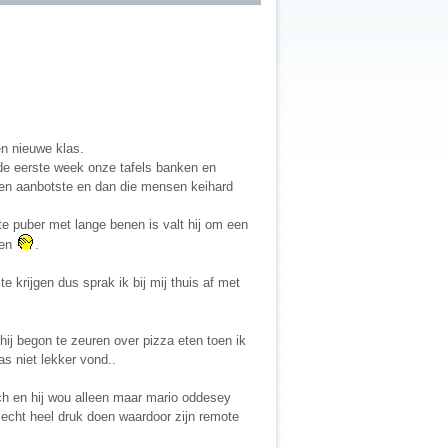
en nieuwe klas.
de eerste week onze tafels banken en
sen aanbotste en dan die mensen keihard
te puber met lange benen is valt hij om een
ven
.
e krijgen dus sprak ik bij mij thuis af met
ij begon te zeuren over pizza eten toen ik
s niet lekker vond..
ch en hij wou alleen maar mario oddesey
n echt heel druk doen waardoor zijn remote