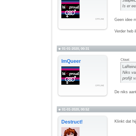
JaapieE
Is er e
Geen idee m
Verder heb i
01-01-2020, 00:31
Citaat:
ImQueer
LaReina
Niks va
profijt
De niks aant
01-01-2020, 00:52
Klinkt dat hi
Destruct!