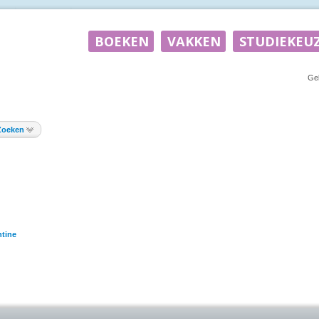
Ge
Zoeken
tine