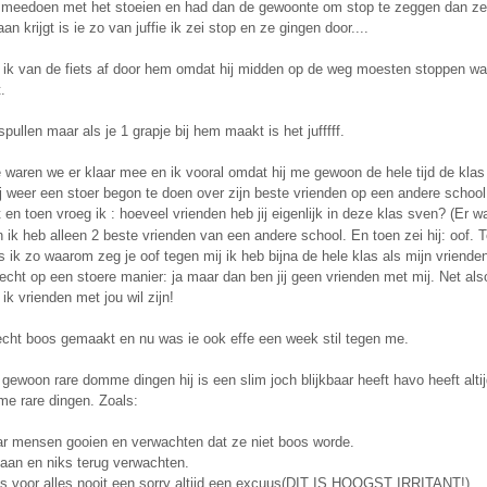
n meedoen met het stoeien en had dan de gewoonte om stop te zeggen dan zelf
an krijgt is ie zo van juffie ik zei stop en ze gingen door....
 ik van de fiets af door hem omdat hij midden op de weg moesten stoppen wa
.
 spullen maar als je 1 grapje bij hem maakt is het jufffff.
e waren we er klaar mee en ik vooral omdat hij me gewoon de hele tijd de kla
j weer een stoer begon te doen over zijn beste vrienden op een andere school
t en toen vroeg ik : hoeveel vrienden heb jij eigenlijk in deze klas sven? (Er
en ik heb alleen 2 beste vrienden van een andere school. En toen zei hij: oof.
ik zo waarom zeg je oof tegen mij ik heb bijna de hele klas als mijn vriende
 echt op een stoere manier: ja maar dan ben jij geen vrienden met mij. Net also
 ik vrienden met jou wil zijn!
echt boos gemaakt en nu was ie ook effe een week stil tegen me.
 gewoon rare domme dingen hij is een slim joch blijkbaar heeft havo heeft al
me rare dingen. Zoals:
ar mensen gooien en verwachten dat ze niet boos worde.
aan en niks terug verwachten.
s voor alles nooit een sorry altijd een excuus(DIT IS HOOGST IRRITANT!)