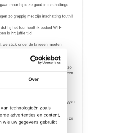
gaan maar hij is zo goed in inschattings
ngen zo grappig met zijn inschatting foutn!!
d dst hij het four heeft ik bedoel WTF!
 is hrt juffie tijd.
dat we stick onder de knieeen moeten
vriend en het nieuwe meisje heeft ie dus zo
rs mijn hoofd zou raken en nu heeft ze een
Over
manier) gaat ie ons uitschelden en zeggen
 van technologieën zoals
erde advertenties en content,
e reactie iedereen houd zich in zou hem zo
en wie uw gegevens gebruikt