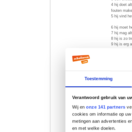
4 hij doet a
fouten mak
5 hij vind h
6 hij moet h
7 hij mag al
8 hij is zo t
9 hij is erg
houdem maar
10 als hij d
11 hij heeft
een karate 
tand door de
Toestemming
We waren to
En we vonde
Verantwoord gebruik van u
12 steeds a
dat ie het z
Wij en
onze 141 partners
ver
cookies om informatie op uw 
Even tussend
metingen aan advertenties en
echt een paa
en met welke doelen.