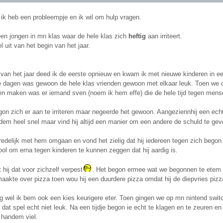
ik heb een probleempje en ik wil om hulp vragen.
een jongen in mn klas waar de hele klas zich
heftig
aan irriteert.
el uit van het begin van het jaar.
 van het jaar deed ik de eerste opnieuw en kwam ik met nieuwe kinderen in e
e dagen was gewoon de hele klas vrienden gewoon met elkaar leuk. Toen we 
en maken was er iemand sven (noem ik hem effe) die de hele tijd tegen men
on zich er aan te irriteren maar negeerde het gewoon. Aangeziennhij een ech
edem heel snel maar vind hij altijd een manier om een andere de schuld te ge
redelijk met hem omgaan en vond het zielig dat hij iedereen tegen zich begon t
ol om erna tegen kinderen te kunnen zeggen dat hij aardig is.
 hij dat voor zichzelf verpest
. Het begon ermee wat we begonnen te etem h
aakte over pizza toen wou hij een duurdere pizza omdat hij de diepvries pizza
og wel ik bem ook een kies keurigere eter. Toen gingen we op mn nintend swit
 dat spel echt niet leuk. Na een tijdje begon ie echt te klagen en te zeuren e
n handem viel.