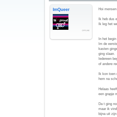
Hoi mensen 
ImQueer
Ik heb dus 
Ik leg het w
In het begin
Im de eerst
kasten ging
ging slaan.
Iedereen beg
of andere r
Ik kon toen 
hem na scho
Helaas heeft
een grapje m
Da t ging n
maar ik vind
bijna uit zij