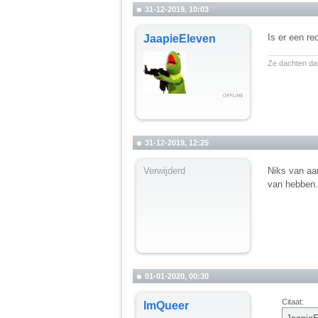
31-12-2019, 10:03
Is er een re
JaapieEleven
__________
Ze dachten dat
31-12-2019, 12:25
Verwijderd
Niks van aan
van hebben.
01-01-2020, 00:30
Citaat:
ImQueer