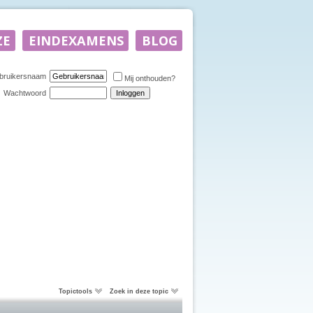
bruikersnaam
Mij onthouden?
Wachtwoord
Topictools
Zoek in deze topic