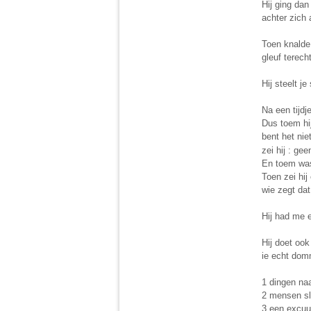
Hij ging da
achter zich a
Toen knalde
gleuf terecht
Hij steelt je
Na een tijdj
Dus toem hi
bent het nie
zei hij : ge
En toem was 
Toen zei hij
wie zegt dat
Hij had me 
Hij doet ook
ie echt dom
1 dingen na
2 mensen sl
3 een excuu