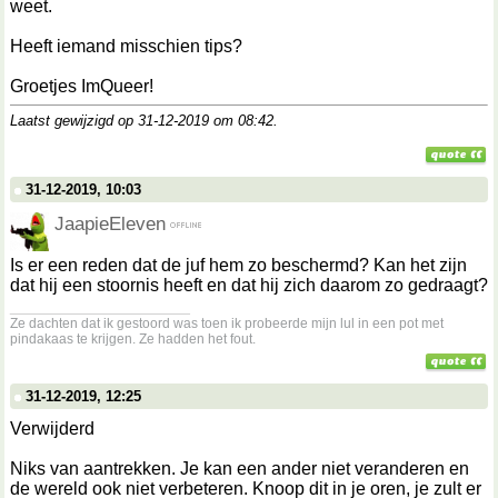
weet.
Heeft iemand misschien tips?
Groetjes ImQueer!
Laatst gewijzigd op 31-12-2019 om
08:42
.
31-12-2019, 10:03
JaapieEleven
Is er een reden dat de juf hem zo beschermd? Kan het zijn
dat hij een stoornis heeft en dat hij zich daarom zo gedraagt?
__________________
Ze dachten dat ik gestoord was toen ik probeerde mijn lul in een pot met
pindakaas te krijgen. Ze hadden het fout.
31-12-2019, 12:25
Verwijderd
Niks van aantrekken. Je kan een ander niet veranderen en
de wereld ook niet verbeteren. Knoop dit in je oren, je zult er