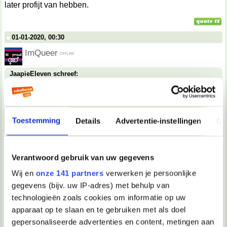
later profijt van hebben.
01-01-2020, 00:30
ImQueer
JaapieEleven schreef:
Is er een reden dat de juf hem zo beschermd? Kan het zijn
dat hij een stoornis heeft en dat hij zich daarom zo
gedraagt?
Geen idee maar het is in de 5de week verminderd omdat ik
Toestemming
Details
Advertentie-instellingen
Ov
in een gesprek er wat over zei.
Verder heb ik echt geen idee.
Verantwoord gebruik van uw gegevens
Wij en
onze 141 partners
verwerken je persoonlijke
01-01-2020, 00:31
gegevens (bijv. uw IP-adres) met behulp van
ImQueer
technologieën zoals cookies om informatie op uw
apparaat op te slaan en te gebruiken met als doel
LaReina schreef:
gepersonaliseerde advertenties en content, metingen aan
Niks van aantrekken. Je kan een ander niet veranderen en