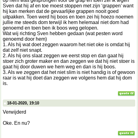
op hem was gesprongen voor de grap en toen zei ik tegen
Sven dat hij af en toe moest stoppen met zijn ‘grappen’ want
hij kan merken dat de gevaarlijke grappen nooit goed
uitpakken. Toen werd hij boos en toen zei hij hoezo noemen
jullie me steeds dom terwijl ik hem helemaal niet dom had
genoemd en toen ben ik boos weg gelopen.
Wat wij richting Sven hebben gedaan (wat pesten word
genoemd door hem)
1. Als hij wat doet zeggen waarom het niet oke is omdat hij
dat zelf niet snapt.
2. Als hij ons slaat zeggen we eerst stop en dan gaat hij
stoer zich groter maker en dan zeggen we dat hij niet stoer is
gaat hij door duwen we hem weg en dan is hij boos.
3. Als we zeggen dat het niet slim is niet handig is of gewoon
raar is wat hij doet dan zeggen we volgens hem dat hij dom
is.
18-01-2020, 19:10
Verwijderd
Oke. En nu?