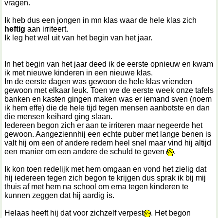
vragen.
Ik heb dus een jongen in mn klas waar de hele klas zich
heftig
aan irriteert.
Ik leg het wel uit van het begin van het jaar.
In het begin van het jaar deed ik de eerste opnieuw en kwam
ik met nieuwe kinderen in een nieuwe klas.
Im de eerste dagen was gewoon de hele klas vrienden
gewoon met elkaar leuk. Toen we de eerste week onze tafels
banken en kasten gingen maken was er iemand sven (noem
ik hem effe) die de hele tijd tegen mensen aanbotste en dan
die mensen keihard ging slaan.
Iedereen begon zich er aan te irriteren maar negeerde het
gewoon. Aangeziennhij een echte puber met lange benen is
valt hij om een of andere redem heel snel maar vind hij altijd
een manier om een andere de schuld te geven
.
Ik kon toen redelijk met hem omgaan en vond het zielig dat
hij iedereen tegen zich begon te krijgen dus sprak ik bij mij
thuis af met hem na school om erna tegen kinderen te
kunnen zeggen dat hij aardig is.
Helaas heeft hij dat voor zichzelf verpest
. Het begon