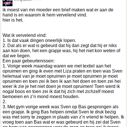
ik moest van mn moeder een brief maken wat er aan de
hand is en waarom ik hem vervelend vind.
hier is het.
Wat ik vervelend vind:
1. Is dat vaak dingen oneerlijk lopen.
2. Dat als er wat is gebeurd dat hij dan zegt dat hij er niks
aan kon doen, het een grapje was, hij het niet kon weten of
dat we liegen.
Een paar gebeurtenissen:
1. Vorige week maandag waren we met textiel aan het
opruimen en ging ik even met Liza praten en toen was Sven
helemaal van je moet opruimen je moet opruimen je moet
opruimen en toen zei ik ben ik aan het doen en toen zei hei
weer ik zie je het niet doen je moet opruimen! Toen werd ik
nogal boos en toen zei ik dat hij zich met zichzelf moest
bemoeien en z’n mond moest houden.
2.
3. Met gym vorige week was Sven op Bas gesprongen als
een grapje. Ik ging Bas helpen omdat Sven te druk bezig
was met sorry te zeggen in plaats van z’n vriend te helpen. Ik
vroeg toen aan Bas wat er was gebeurd en hij zei dat Sven