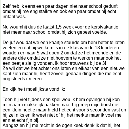
Zelf heb ik eerst een paar dagen niet naar school gedurft
omdat hij me eng stalkte en ook een paar omdat hij echt
irritant was.
Nu woumhij dus de laatst 1,5 week voor de kerstvakantie
niet meer naar school omdat hij zich gepest voelde.
De juf wou dat we een kaartje stuurde om hem beter te laten
voelen en dat hij welkom is in de klas van de 18 kinderen
wouden er maar 5 wat doen 2 omdat ze het meende en de
andere drie omdat ze niet hoevem te werken maar ook het
een beetje zielig vonden. Ik hoor trouwens bij de 3!
Ze wil dat we het achter ons laten en elkaar van een nieuwe
kant zien maar hij heeft zoveel gedaan dingen die me echt
nog steeds irriteren.
En kijk he t moeilijkste vond ik:
Toen hij viel tijdens een spel wou ik hem opvingen hij kon
mijn aarm makkelijk pakken maar hij greep mijn borst niet
een klein neetje maar hield het echt voor 5 seconden vast en
hij zei niks en ik weet niet of hij het merkte maar ik voel me
er niet echt fijn bij.
Aangezien hij me recht in de ogen keek denk ik dat hij het