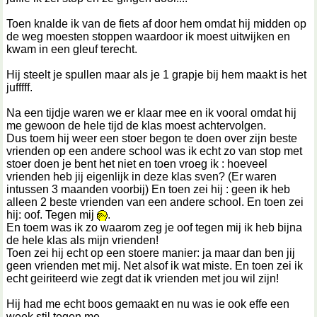
Toen knalde ik van de fiets af door hem omdat hij midden op
de weg moesten stoppen waardoor ik moest uitwijken en
kwam in een gleuf terecht.
Hij steelt je spullen maar als je 1 grapje bij hem maakt is het
jufffff.
Na een tijdje waren we er klaar mee en ik vooral omdat hij
me gewoon de hele tijd de klas moest achtervolgen.
Dus toem hij weer een stoer begon te doen over zijn beste
vrienden op een andere school was ik echt zo van stop met
stoer doen je bent het niet en toen vroeg ik : hoeveel
vrienden heb jij eigenlijk in deze klas sven? (Er waren
intussen 3 maanden voorbij) En toen zei hij : geen ik heb
alleen 2 beste vrienden van een andere school. En toen zei
hij: oof. Tegen mij
.
En toem was ik zo waarom zeg je oof tegen mij ik heb bijna
de hele klas als mijn vrienden!
Toen zei hij echt op een stoere manier: ja maar dan ben jij
geen vrienden met mij. Net alsof ik wat miste. En toen zei ik
echt geiriteerd wie zegt dat ik vrienden met jou wil zijn!
Hij had me echt boos gemaakt en nu was ie ook effe een
week stil tegen me.