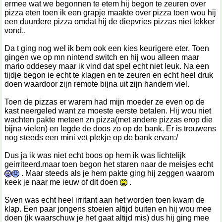
ermee wat we begonnen te etem hij begon te zeuren over
pizza eten toen ik een grapje maakte over pizza toen wou hij
een duurdere pizza omdat hij de diepvries pizzas niet lekker
vond..
Da t ging nog wel ik bem ook een kies keurigere eter. Toen
gingen we op mn nintend switch en hij wou alleen maar
mario oddesey maar ik vind dat spel echt niet leuk. Na een
tijdje begon ie echt te klagen en te zeuren en echt heel druk
doen waardoor zijn remote bijna uit zijn handem viel.
Toen de pizzas er warem had mijn moeder ze even op de
kast neergeled want ze moeste eerste betalen. Hij wou niet
wachten pakte meteen zn pizza(met andere pizzas erop die
bijna vielen) en legde de doos zo op de bank. Er is trouwens
nog steeds een mini vet plekje op de bank ervan:/
Dus ja ik was niet echt boos op hem ik was lichtelijk
geirriteerd.maar toen begon het staren naar de meisjes echt
. Maar steeds als je hem pakte ging hij zeggen waarom
keek je naar me ieuw of dit doen
.
Sven was echt heel irritant aan het worden toen kwam de
klap. Een paar jongens stoeien altijd buiten en hij wou mee
doen (ik waarschuw je het gaat altijd mis) dus hij ging mee