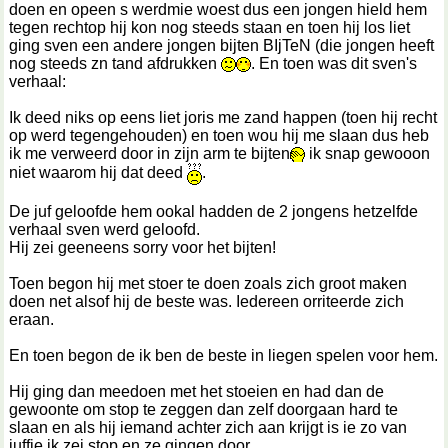
doen en opeen s werdmie woest dus een jongen hield hem
tegen rechtop hij kon nog steeds staan en toen hij los liet
ging sven een andere jongen bijten BIjTeN (die jongen heeft
nog steeds zn tand afdrukken
. En toen was dit sven's
verhaal:
Ik deed niks op eens liet joris me zand happen (toen hij recht
op werd tegengehouden) en toen wou hij me slaan dus heb
ik me verweerd door in zijn arm te bijten
ik snap gewooon
niet waarom hij dat deed
.
De juf geloofde hem ookal hadden de 2 jongens hetzelfde
verhaal sven werd geloofd.
Hij zei geeneens sorry voor het bijten!
Toen begon hij met stoer te doen zoals zich groot maken
doen net alsof hij de beste was. Iedereen orriteerde zich
eraan.
En toen begon de ik ben de beste in liegen spelen voor hem.
Hij ging dan meedoen met het stoeien en had dan de
gewoonte om stop te zeggen dan zelf doorgaan hard te
slaan en als hij iemand achter zich aan krijgt is ie zo van
juffie ik zei stop en ze gingen door....