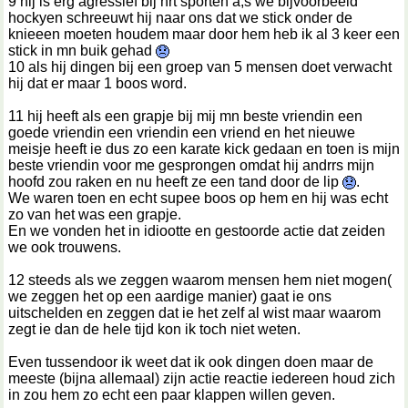
9 hij is erg agressief bij hrt sporten a,s we bijvoorbeeld
hockyen schreeuwt hij naar ons dat we stick onder de
knieeen moeten houdem maar door hem heb ik al 3 keer een
stick in mn buik gehad
10 als hij dingen bij een groep van 5 mensen doet verwacht
hij dat er maar 1 boos word.
11 hij heeft als een grapje bij mij mn beste vriendin een
goede vriendin een vriendin een vriend en het nieuwe
meisje heeft ie dus zo een karate kick gedaan en toen is mijn
beste vriendin voor me gesprongen omdat hij andrrs mijn
hoofd zou raken en nu heeft ze een tand door de lip
.
We waren toen en echt supee boos op hem en hij was echt
zo van het was een grapje.
En we vonden het in idiootte en gestoorde actie dat zeiden
we ook trouwens.
12 steeds als we zeggen waarom mensen hem niet mogen(
we zeggen het op een aardige manier) gaat ie ons
uitschelden en zeggen dat ie het zelf al wist maar waarom
zegt ie dan de hele tijd kon ik toch niet weten.
Even tussendoor ik weet dat ik ook dingen doen maar de
meeste (bijna allemaal) zijn actie reactie iedereen houd zich
in zou hem zo echt een paar klappen willen geven.