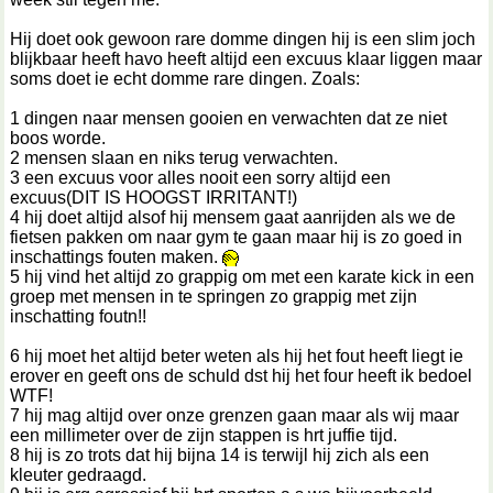
Hij doet ook gewoon rare domme dingen hij is een slim joch
blijkbaar heeft havo heeft altijd een excuus klaar liggen maar
soms doet ie echt domme rare dingen. Zoals:
1 dingen naar mensen gooien en verwachten dat ze niet
boos worde.
2 mensen slaan en niks terug verwachten.
3 een excuus voor alles nooit een sorry altijd een
excuus(DIT IS HOOGST IRRITANT!)
4 hij doet altijd alsof hij mensem gaat aanrijden als we de
fietsen pakken om naar gym te gaan maar hij is zo goed in
inschattings fouten maken.
5 hij vind het altijd zo grappig om met een karate kick in een
groep met mensen in te springen zo grappig met zijn
inschatting foutn!!
6 hij moet het altijd beter weten als hij het fout heeft liegt ie
erover en geeft ons de schuld dst hij het four heeft ik bedoel
WTF!
7 hij mag altijd over onze grenzen gaan maar als wij maar
een millimeter over de zijn stappen is hrt juffie tijd.
8 hij is zo trots dat hij bijna 14 is terwijl hij zich als een
kleuter gedraagd.