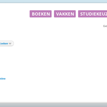
Ge
Zoeken
tine