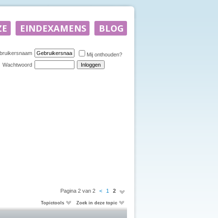
bruikersnaam
Mij onthouden?
Wachtwoord
Pagina 2 van 2
<
1
2
Topictools
Zoek in deze topic