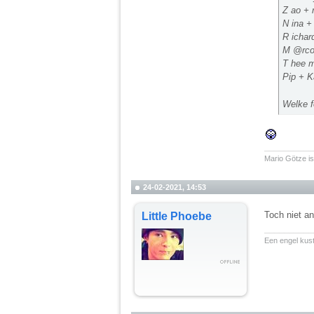
Z ao + 
N ina + 
R ichar
M @rco
T hee m
Pip + K
Welke f
__________
Mario Götze is
24-02-2021, 14:53
Toch niet a
Little Phoebe
__________
Een engel kuste