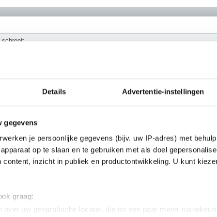
a schreef:
s helaas niet meer 😭 never forget
Details
Advertentie-instellingen
w gegevens
et nog wel zo in mijn handtekening gezet
werken je persoonlijke gegevens (bijv. uw IP-adres) met behulp
________
apparaat op te slaan en te gebruiken met als doel gepersonalise
 content, inzicht in publiek en productontwikkeling. U kunt kiez
 ook graag:
 over uw geografische locatie, die tot een paar meter nauwkeuri