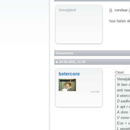
Verwijderd
jij. vandaar 
hoe heten d
Advertentie
24-02-2021, 11:34
Citaat:
betercore
Verwijd
Ik ben s
anti n
b eterc
D eadlo
k apt r 
A dore 
V rome 
Eos + v
L eeuwt