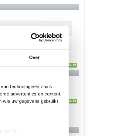
Over
 van technologieën zoals
erde advertenties en content,
en wie uw gegevens gebruikt
g kan zijn