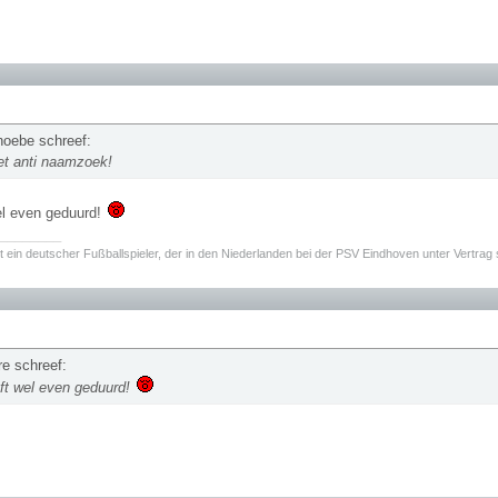
Phoebe schreef:
et anti naamzoek!
el even geduurd!
________
t ein deutscher Fußballspieler, der in den Niederlanden bei der PSV Eindhoven unter Vertrag 
re schreef:
ft wel even geduurd!