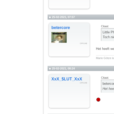
25-02-2021, 07:57
Citaat:
betercore
Little 
Toch ni
Het heeft w
__________
Mario Götze is
25-02-2021, 08:24
Citaat:
XxX_$LUT_XxX
beterco
Het hee