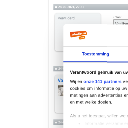
24-02-2021, 22:31
Citaat:
Verwijderd
Vasilis
Blork i
Ben jij dit
Toestemming
24-02-2021, 22:33
Verantwoord gebruik van u
Vasilisa
En ik had h
Wij en
onze 141 partners
ver
__________
cookies om informatie op uw 
Klovorhop
metingen aan advertenties en
en met welke doelen.
Als u het toestaat, willen we
24-02-2021, 22:38
Informatie verzamelen