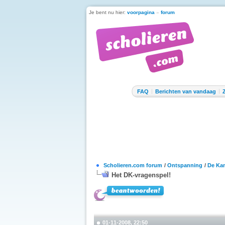
Je bent nu hier:
voorpagina
»
forum
FAQ
Berichten van vandaag
Scholieren.com forum
/
Ontspanning
/
De Kan
Het DK-vragenspel!
01-11-2008, 22:50