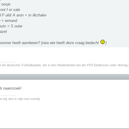
r oosje
not f or sale
d F uld/ A aron + m ilkzhake
 + iemand
uts + S oular
azet
orumer heeft aambeien? (rara wie heeft deze vraag bedacht
)
________
t ein deutscher Fußballspieler, der in den Niederlanden bei der PSV Eindhoven unter Vertrag 
nti naamzoek!
________
 mij, dus is mijn rust voorbij.