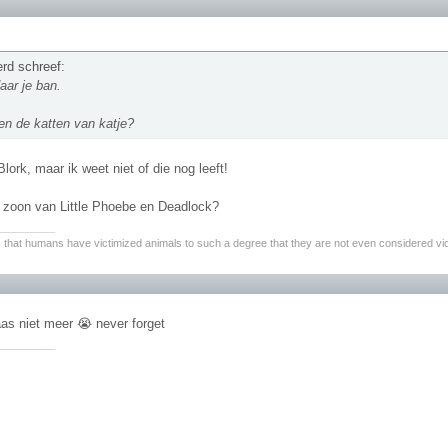
erd schreef:
daar je ban.
en de katten van katje?
Blork, maar ik weet niet of die nog leeft!
 zoon van Little Phoebe en Deadlock?
________
 that humans have victimized animals to such a degree that they are not even considered vi
aas niet meer 😭 never forget
________