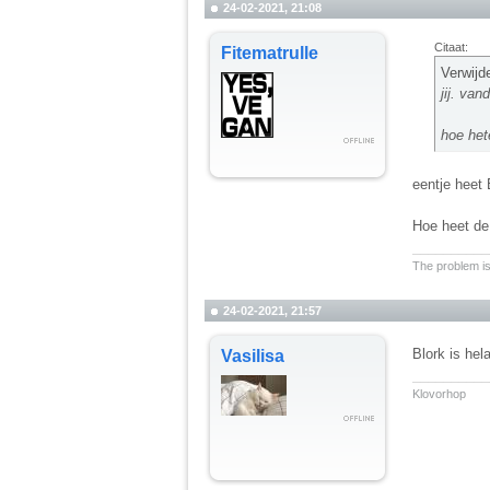
24-02-2021, 21:08
Citaat:
Fitematrulle
Verwijd
jij. van
hoe het
eentje heet 
Hoe heet de
__________
The problem is
24-02-2021, 21:57
Blork is hel
Vasilisa
__________
Klovorhop