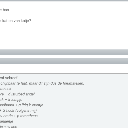
je ban.
e katten van katje?
erd schreef:
chijnbaar te laat. maar dit zijn dus de forumstellen.
aamzoek
ore + d isturbed angel
ck + k lompje
oodbaard + g iftig k evertje
+ S hock (volgens mij)
v orstin + p rometheus
lindertje
je + w ann