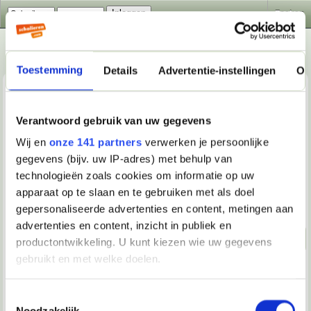
Zoeken
Toestemming
Details
Advertentie-instellingen
Ov
Verantwoord gebruik van uw gegevens
Wij en
onze 141 partners
verwerken je persoonlijke
Algemeen
>
Nieuws, Achtergronden & Wetenschap
>
gegevens (bijv. uw IP-adres) met behulp van
Conner Rousseau over een betere regering, ook voor
technologieën zoals cookies om informatie op uw
scholieren
apparaat op te slaan en te gebruiken met als doel
Beantwoorden
gepersonaliseerde advertenties en content, metingen aan
advertenties en content, inzicht in publiek en
Naar beneden!
productontwikkeling. U kunt kiezen wie uw gegevens
gebruikt en met welke doelen.
17-09-2022, 03:16
Als u het toestaat, willen we ook graag:
David1280
Toestemmingsselectie
Noodzakelijk