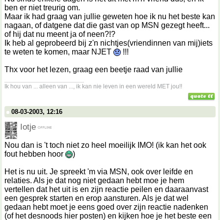
ben er niet treurig om.
Maar ik had graag van jullie geweten hoe ik nu het beste kan
nagaan, of datgene dat die gast van op MSN gezegt heeft...
of hij dat nu meent ja of neen?!?
Ik heb al geprobeerd bij z'n nichtjes(vriendinnen van mij)iets
te weten te komen, maar NJET
!!!
Thx voor het lezen, graag een beetje raad van jullie
__________________
Ik hou van ... alleen van ..., ik kan nie leven in een wereld MET jou!!
08-03-2003, 12:16
Iotje
Nou dan is 't toch niet zo heel moeilijk IMO! (ik kan het ook
fout hebben hoor
)
Het is nu uit. Je spreekt 'm via MSN, ook over leifde en
relaties. Als je dat nog niet gedaan hebt moe je hem
vertellen dat het uit is en zijn reactie peilen en daaraanvast
een gesprek starten en erop aansturen. Als je dat wel
gedaan hebt moet je eens goed over zijn reactie nadenken
(of het desnoods hier posten) en kijken hoe je het beste een