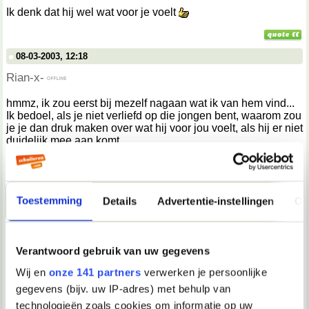
Ik denk dat hij wel wat voor je voelt
08-03-2003, 12:18
Rian-x-
hmmz, ik zou eerst bij mezelf nagaan wat ik van hem vind...
Ik bedoel, als je niet verliefd op die jongen bent, waarom zou
je je dan druk maken over wat hij voor jou voelt, als hij er niet
duidelijk mee aan komt.
Als jij dus wel meer voor hem voelt, zou ik gewoon een
serieus gesprek met hem beginnen (op msn of irl). En dan
gewoon eerlijk zijn en hem vragen eerlijk te reageren en
Toestemming
Details
Advertentie-instellingen
Ov
eerlijk te zeggen of hij hetzelfde voor jou voelt.
Tenminste, zo zou ik het doen.
__________________
Verantwoord gebruik van uw gegevens
Wie over zich laat lopen is een stoeptegel! *loesje*
Wij en
onze 141 partners
verwerken je persoonlijke
08-03-2003, 12:40
gegevens (bijv. uw IP-adres) met behulp van
technologieën zoals cookies om informatie op uw
lieve