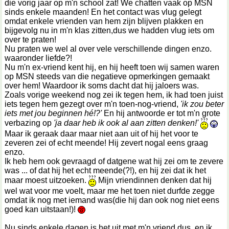
die vorig jaar op m'n school zat! We chatten vaak op MSN
sinds enkele maanden! En het contact was vlug gelegt
omdat enkele vrienden van hem zijn blijven plakken en
bijgevolg nu in m'n klas zitten,dus we hadden vlug iets om
over te praten!
Nu praten we wel al over vele verschillende dingen enzo.
waaronder liefde?!
Nu m'n ex-vriend kent hij, en hij heeft toen wij samen waren
op MSN steeds van die negatieve opmerkingen gemaakt
over hem! Waardoor ik soms dacht dat hij jaloers was.
Zoals vorige weekend nog zei ik tegen hem, ik had toen juist
iets tegen hem gezegt over m'n toen-nog-vriend,
'ik zou beter
iets met jou beginnen hé!?'
En hij antwoorde er tot m'n grote
verbazing op
'ja daar heb ik ook al aan zitten denken!'
Maar ik geraak daar maar niet aan uit of hij het voor te
zeveren zei of echt meende! Hij zevert nogal eens graag
enzo.
Ik heb hem ook gevraagd of datgene wat hij zei om te zevere
was ... of dat hij het echt meende(?!), en hij zei dat ik het
maar moest uitzoeken.
Mijn vriendinnen denken dat hij
wel wat voor me voelt, maar me het toen niet durfde zegge
omdat ik nog met iemand was(die hij dan ook nog niet eens
goed kan uitstaan!)!
Nu sinds enkele dagen is het uit met m'n vriend dus, en ik