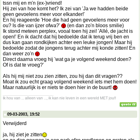
tssn mij en m'n (ex-)vriend!
Hij zei van hoe komt het? Ik zei van 'Ja we hadden beide
geen gevoelens meer voor elkander!'
En hij reageerde 'Hoe die had geen gevoelens meer voor
ou? Is die van ijzer ofwa?'
(en dan zo'n bloos smilie)
Ik stond meteen perplex, vooal toen hij zei! 'Allé, de jacht is
open!' En ik dacht dat hij bedoelde dat ik terug vrij ben en
dus kan gaan rondkijken achter een leuke jongen! Maar hij
bedoelde zodat de jongens terug achter mij konde zitten! En
dan weer zo'n
Direct daarna vroeg hij 'wat ga je volgend weekend doen?
Of is dat te vroeg?'
Als hij mij niet zou zien zitten, zou hij dan dit vragen??
Moat ik zou echt graag volgend weekend iets met hem doen!
Maar natuurlijk is er niets te doen hier in de buurt!
__________________
Ik hou van ... alleen van ..., ik kan nie leven in een wereld MET jou!!
09-03-2003, 19:52
Verwijderd
ja, hij ziet je zitten