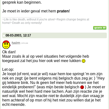
gesprek kan beginnen.
Je moet in ieder geval met hem
praten
!
__________________
~Life is like death, without it you're alive!~Regim change begins at
home!~Death as only remedy!
08-03-2003, 12:17
twim
Ok dan!
Maar zoals ik al op veel situaties het volgende heb
toegepast zal het jou hier ook wel mee lukken
Let op:
Je loopt (of rent, wat je wil) naar hem toe springt 'm om zijn
nek en zegt: (je bent volgens mij belgisch dus zeg je: ) "Hey
gij lekkere bink. Nu ik geen lief meer heb kunnen we het
eindelijk proberen!" (was mijn beste belgisch
) Je moet er
natuurlijk wel heel hard mee lachen. Aan zijn reactie zie je
wel wat. Mocht zijn reactie niet te duidelijk zijn dan vraag je
hem achteraf of op msn of hij het niet zou willen dat je het
echt meende.