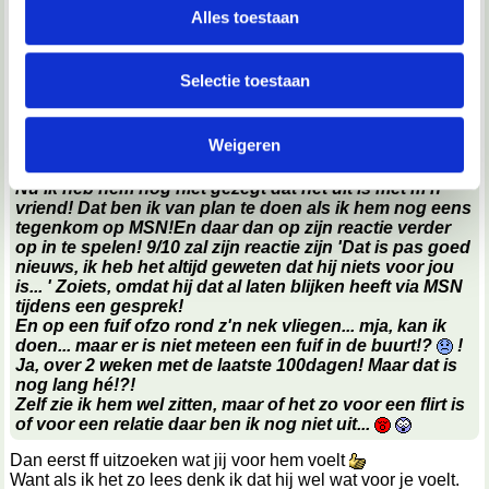
en om ons websiteverkeer te analyseren. Ook delen we
Alles toestaan
08-03-2003, 13:41
informatie over jouw gebruik van onze site met onze
twim
partners voor social media, adverteren en analyse. Deze
Selectie toestaan
partners kunnen deze gegevens combineren met andere
lieve schreef:
informatie die je aan ze hebt verstrekt of die ze hebben
Ik moet zegge dat je op z'n belgisch ook wel
bezig
Weigeren
verzameld op basis van jouw gebruik van hun services.
bent!Hehe...
Nu ik heb hem nog niet gezegt dat het uit is met m'n
We werken samen met
67 derden
die uw gegevens
vriend! Dat ben ik van plan te doen als ik hem nog eens
kunnen ontvangen en verwerken.
tegenkom op MSN!En daar dan op zijn reactie verder
op in te spelen! 9/10 zal zijn reactie zijn 'Dat is pas goed
nieuws, ik heb het altijd geweten dat hij niets voor jou
is... ' Zoiets, omdat hij dat al laten blijken heeft via MSN
tijdens een gesprek!
En op een fuif ofzo rond z'n nek vliegen... mja, kan ik
doen... maar er is niet meteen een fuif in de buurt!?
!
Ja, over 2 weken met de laatste 100dagen! Maar dat is
nog lang hé!?!
Zelf zie ik hem wel zitten, maar of het zo voor een flirt is
of voor een relatie daar ben ik nog niet uit...
Dan eerst ff uitzoeken wat jij voor hem voelt
Want als ik het zo lees denk ik dat hij wel wat voor je voelt.