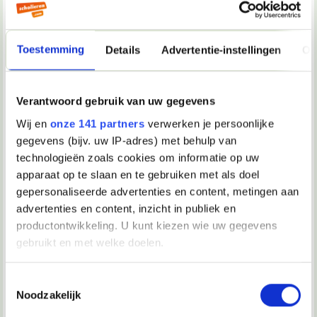
je ken ook een blacklist aan maken dan zie je van de
betreffende gebuiker nooit meer een mail, tenzij je hem uit je
blacklist haalt.
het programma is shareware
Toestemming
Details
Advertentie-instellingen
Ov
13-03-2003, 14:04
Verantwoord gebruik van uw gegevens
Big Brother
Wij en
onze 141 partners
verwerken je persoonlijke
www.mailwasher.net
dus
gegevens (bijv. uw IP-adres) met behulp van
technologieën zoals cookies om informatie op uw
apparaat op te slaan en te gebruiken met als doel
13-03-2003, 15:24
gepersonaliseerde advertenties en content, metingen aan
kikkerkut
advertenties en content, inzicht in publiek en
productontwikkeling. U kunt kiezen wie uw gegevens
Big Brother schreef op 13-03-2003 @ 15:04:
gebruikt en met welke doelen.
www.mailwasher.net
dus
Als u het toestaat, willen we ook graag:
Toestemmingsselectie
yup
Noodzakelijk
Informatie verzamelen over uw geografische locatie, die
tot een paar meter nauwkeurig kan zijn