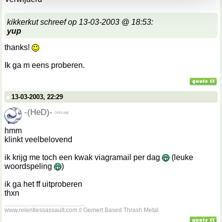
kikkerkut schreef op 13-03-2003 @ 18:53:
yup
thanks!
Ik ga m eens proberen.
13-03-2003, 22:29
-(HeD)-
hmm
klinkt veelbelovend
ik krijg me toch een kwak viagramail per dag
(leuke
woordspeling
)
ik ga het ff uitproberen
thxn
__________________
www.relentlessassault.com // Gemert Based Thrash Metal