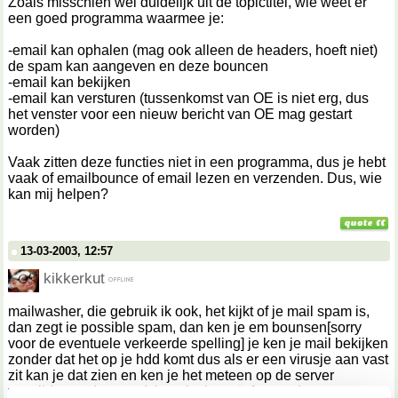
Zoals misschien wel duidelijk uit de topictitel, wie weet er
een goed programma waarmee je:
-email kan ophalen (mag ook alleen de headers, hoeft niet)
de spam kan aangeven en deze bouncen
-email kan bekijken
-email kan versturen (tussenkomst van OE is niet erg, dus
het venster voor een nieuw bericht van OE mag gestart
worden)
Vaak zitten deze functies niet in een programma, dus je hebt
vaak of emailbounce of email lezen en verzenden. Dus, wie
kan mij helpen?
13-03-2003, 12:57
kikkerkut
mailwasher, die gebruik ik ook, het kijkt of je mail spam is,
dan zegt ie possible spam, dan ken je em bounsen[sorry
voor de eventuele verkeerde spelling] je ken je mail bekijken
zonder dat het op je hdd komt dus als er een virusje aan vast
zit kan je dat zien en ken je het meteen op de server
verwijderen, dan wordt je ook niet geïnfecteerd.