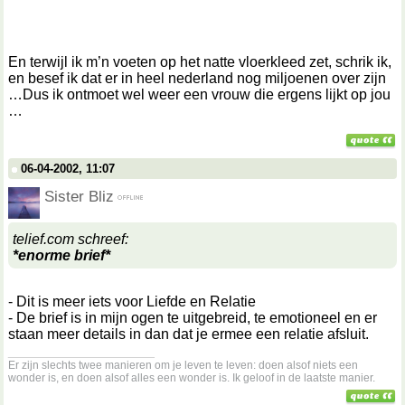
En terwijl ik m’n voeten op het natte vloerkleed zet, schrik ik,
en besef ik dat er in heel nederland nog miljoenen over zijn
Dus ik ontmoet wel weer een vrouw die ergens lijkt op jou
06-04-2002, 11:07
Sister Bliz
telief.com schreef:
*enorme brief*
- Dit is meer iets voor Liefde en Relatie
- De brief is in mijn ogen te uitgebreid, te emotioneel en er
staan meer details in dan dat je ermee een relatie afsluit.
__________________
Er zijn slechts twee manieren om je leven te leven: doen alsof niets een
wonder is, en doen alsof alles een wonder is. Ik geloof in de laatste manier.