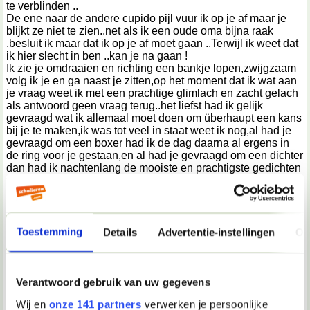
te verblinden ..
De ene naar de andere cupido pijl vuur ik op je af maar je
blijkt ze niet te zien..net als ik een oude oma bijna raak
,besluit ik maar dat ik op je af moet gaan ..Terwijl ik weet dat
ik hier slecht in ben ..kan je na gaan !
Ik zie je omdraaien en richting een bankje lopen,zwijgzaam
volg ik je en ga naast je zitten,op het moment dat ik wat aan
je vraag weet ik met een prachtige glimlach en zacht gelach
als antwoord geen vraag terug..het liefst had ik gelijk
gevraagd wat ik allemaal moet doen om überhaupt een kans
bij je te maken,ik was tot veel in staat weet ik nog,al had je
gevraagd om een boxer had ik de dag daarna al ergens in
de ring voor je gestaan,en al had je gevraagd om een dichter
dan had ik nachtenlang de mooiste en prachtigste gedichten
voor je geschreven ..Maar het enige waar jij naar op zoek
was,bleek achterhand gewoon een prins te zijn ..
Terwijl ik door m’n agenda bladder word ik herinnert aan
dingen die ik het liefst zo snel wil vergeten omdat ik ze
Toestemming
Details
Advertentie-instellingen
Ov
anders alleen maar meer ga missen.De gesprekken in de
zomer op het gras,over waarom de wereld zo naar de klote
gaat en waarom iedereen daar maar niets aan schijnt te
kunnen doen,en over het feit dat als iemand zegt dat ie van
Verantwoord gebruik van uw gegevens
je houd,het negen van de tien keer gelogen is..Soms zaten
Wij en
onze 141 partners
verwerken je persoonlijke
we minutenlang tegen over elkaar en keken we elkaar alleen