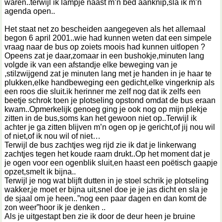
waren..terwijl ik lampje naast m’n bed aanknip,sla ik m’n
agenda open..
Het staat net zo bescheiden aangegeven als het allemaal
begon 6 april 2001..wie had kunnen weten dat een simpele
vraag naar de bus op zoiets moois had kunnen uitlopen ?
Opeens zat je daar,zomaar in een bushokje,minuten lang
volgde ik van een afstandje elke beweging van je
,stilzwijgend zat je minuten lang met je handen in je haar te
plukken,elke handbeweging een gedicht,elke vingerknip als
een roos die sluit.ik herinner me zelf nog dat ik zelfs een
beetje schrok toen je plotseling opstond omdat de bus eraan
kwam..Opmerkelijk genoeg ging je ook nog op mijn plekje
zitten in de bus,soms kan het gewoon niet op..Terwijl ik
achter je ga zitten blijven m’n ogen op je gericht,of jij nou wil
of niet,of ik nou wil of niet
Terwijl de bus zachtjes weg rijd zie ik dat je linkerwang
zachtjes tegen het koude raam drukt..Op het moment dat je
je ogen voor een ogenblik sluit,en haast een poëtisch gaapje
opzet,smelt ik bijna..
Terwijl je nog wat blijft dutten in je stoel schrik je plotseling
wakker,je moet er bijna uit,snel doe je je jas dicht en sla je
de sjaal om je heen..”nog een paar dagen en dan komt de
zon weer”hoor ik je denken ..
Als je uitgestapt ben zie ik door de deur heen je bruine