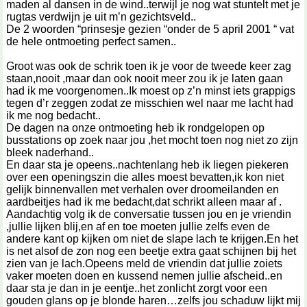
maden al dansen in de wind..terwijl je nog wat stuntelt met je
rugtas verdwijn je uit m’n gezichtsveld..
De 2 woorden “prinsesje gezien “onder de 5 april 2001 “ vat
de hele ontmoeting perfect samen..
Groot was ook de schrik toen ik je voor de tweede keer zag
staan,nooit ,maar dan ook nooit meer zou ik je laten gaan
had ik me voorgenomen..Ik moest op z’n minst iets grappigs
tegen d’r zeggen zodat ze misschien wel naar me lacht had
ik me nog bedacht..
De dagen na onze ontmoeting heb ik rondgelopen op
busstations op zoek naar jou ,het mocht toen nog niet zo zijn
bleek naderhand..
En daar sta je opeens..nachtenlang heb ik liegen piekeren
over een openingszin die alles moest bevatten,ik kon niet
gelijk binnenvallen met verhalen over droomeilanden en
aardbeitjes had ik me bedacht,dat schrikt alleen maar af .
Aandachtig volg ik de conversatie tussen jou en je vriendin
,jullie lijken blij,en af en toe moeten jullie zelfs even de
andere kant op kijken om niet de slape lach te krijgen.En het
is net alsof de zon nog een beetje extra gaat schijnen bij het
zien van je lach.Opeens meld de vriendin dat jullie zoiets
vaker moeten doen en kussend nemen jullie afscheid..en
daar sta je dan in je eentje..het zonlicht zorgt voor een
gouden glans op je blonde haren…zelfs jou schaduw lijkt mij