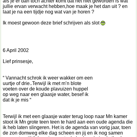
als je er dan toch achter komt dat het niet geworden is wat
jullie ervan verwacht hebben,hoe maak je het dan uit ? en
laat je na een tijdje nog wat van je horen ?
Ik moest gewoon deze brief schrijven als slot
6 April 2002
Lief prinsesje,
“ Vannacht schrok ik weer wakker om een
uurtje of drie..Terwijl ik met m’n blote
voeten over de koude plavuizen huppel
op weg naar een glaasje water, besef ik
dat ik je mis “
Terwijl ik met een glaasje water terug loop naar Mn kamer
stoot ik Mn grote teen teen te hard aan een oude agenda die
ik heb laten slingeren. Het is de agenda van vorig jaar, toen
de zon domweg elke dag scheen en jij en ik nog samen