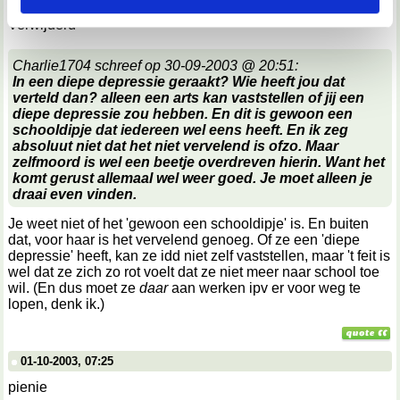
Verwijderd
We werken samen met
67 derden
die uw gegevens
kunnen ontvangen en verwerken.
Charlie1704 schreef op 30-09-2003 @ 20:51:
In een diepe depressie geraakt? Wie heeft jou dat
verteld dan? alleen een arts kan vaststellen of jij een
diepe depressie zou hebben. En dit is gewoon een
schooldipje dat iedereen wel eens heeft. En ik zeg
absoluut niet dat het niet vervelend is ofzo. Maar
zelfmoord is wel een beetje overdreven hierin. Want het
komt gerust allemaal wel weer goed. Je moet alleen je
draai even vinden.
Je weet niet of het 'gewoon een schooldipje' is. En buiten
dat, voor haar is het vervelend genoeg. Of ze een 'diepe
depressie' heeft, kan ze idd niet zelf vaststellen, maar 't feit is
wel dat ze zich zo rot voelt dat ze niet meer naar school toe
wil. (En dus moet ze
daar
aan werken ipv er voor weg te
lopen, denk ik.)
01-10-2003, 07:25
pienie