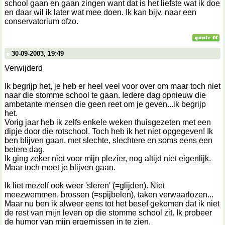
school gaan en gaan zingen want dat is het liefste wat ik doe
en daar wil ik later wat mee doen. Ik kan bijv. naar een
conservatorium ofzo.
30-09-2003, 19:49
Verwijderd
Ik begrijp het, je heb er heel veel voor over om maar toch niet
naar die stomme school te gaan. Iedere dag opnieuw die
ambetante mensen die geen reet om je geven...ik begrijp
het.
Vorig jaar heb ik zelfs enkele weken thuisgezeten met een
dipje door die rotschool. Toch heb ik het niet opgegeven! Ik
ben blijven gaan, met slechte, slechtere en soms eens een
betere dag.
Ik ging zeker niet voor mijn plezier, nog altijd niet eigenlijk.
Maar toch moet je blijven gaan.
Ik liet mezelf ook weer 'sleren' (=glijden). Niet
meezwemmen, brossen (=spijbelen), taken verwaarlozen...
Maar nu ben ik alweer eens tot het besef gekomen dat ik niet
de rest van mijn leven op die stomme school zit. Ik probeer
de humor van mijn ergernissen in te zien.