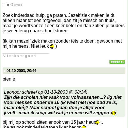
The0
Zoek inderdaad hulp, ga praten. Jezelf ziek maken leidt
alleen maar tot een rotgevoel, dan zit je misschien thuis,
maar je wordt vanzelf een keer beter en dan zullen je ouders
je weer terug naar school sturen.
(ik kan mezelf ziek maken zonder iets te doen, gewoon met
mijn hersens. Niet leuk
)
__________________
A l l e s k o m t g o e d.
01-10-2003, 20:44
pienie
Leonoor schreef op 01-10-2003 @ 08:34:
Zijn die scholen niet vaak voor volwassenen...? Iig niet
voor mensen onder de 16 (ik weet niet hoe oud ze is,
maar oké)? Naar school gaan doe je altijd voor
jezelf...maar ik snap wel wat je er mee wilt zeggen.
bij mij op school zitten er ook van 15 jaar heur
...
ik was ook minderjarig toen ik er begon
...