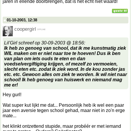
jaren in ellende doorbrengen, dat is het echt niet waard!
01-10-2003, 12:38
coopergirl
Lil'Girl schreef op 30-09-2003 @ 18:56:
Ik heb zo genoeg van school, dat ik me kunstmatig ziek
WIL maken om er niet naar toe te hoeven! Dus ik ben
van plan om iets ouds te eten en dan
voedselvergiftiging krijgen, of mezelf zo vermoeien,
slecht eten etc. zodat ik ziek word. In de kou zonder jas
etc. etc. Gewoon alles om ziek te worden. Ik wil niet naar
school! Ik heb genoeg van huiswerk en niemand mag
me er!
Hey gurl!
Wat super kut lijkt me dat... Persoonlijk heb ik wel een paar
jaar een aversie tegen school gehad, maar niet in zo'n erge
mate...
het klinkt ontzettend stupide, maar probéér er met iemand