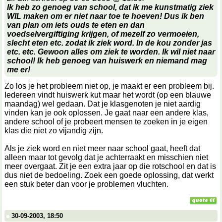
Ik heb zo genoeg van school, dat ik me kunstmatig ziek
WIL maken om er niet naar toe te hoeven! Dus ik ben
van plan om iets ouds te eten en dan
voedselvergiftiging krijgen, of mezelf zo vermoeien,
slecht eten etc. zodat ik ziek word. In de kou zonder jas
etc. etc. Gewoon alles om ziek te worden. Ik wil niet naar
school! Ik heb genoeg van huiswerk en niemand mag
me er!
Zo los je het probleem niet op, je maakt er een probleem bij.
Iedereen vindt huiswerk kut maar het wordt (op een blauwe
maandag) wel gedaan. Dat je klasgenoten je niet aardig
vinden kan je ook oplossen. Je gaat naar een andere klas,
andere school of je probeert mensen te zoeken in je eigen
klas die niet zo vijandig zijn.
Als je ziek word en niet meer naar school gaat, heeft dat
alleen maar tot gevolg dat je achterraakt en misschien niet
meer overgaat. Zit je een extra jaar op die rotschool en dat is
dus niet de bedoeling. Zoek een goede oplossing, dat werkt
een stuk beter dan voor je problemen vluchten.
30-09-2003, 18:50