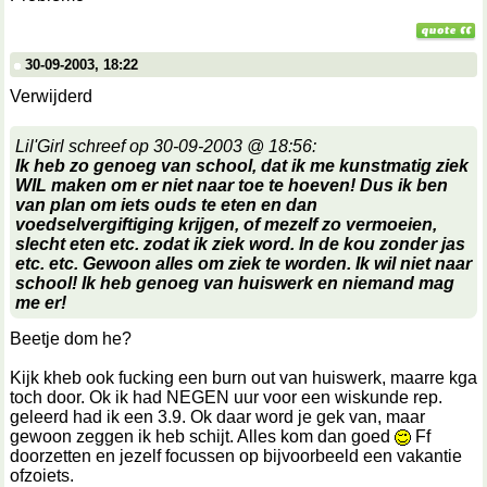
30-09-2003, 18:22
Verwijderd
Lil'Girl schreef op 30-09-2003 @ 18:56:
Ik heb zo genoeg van school, dat ik me kunstmatig ziek
WIL maken om er niet naar toe te hoeven! Dus ik ben
van plan om iets ouds te eten en dan
voedselvergiftiging krijgen, of mezelf zo vermoeien,
slecht eten etc. zodat ik ziek word. In de kou zonder jas
etc. etc. Gewoon alles om ziek te worden. Ik wil niet naar
school! Ik heb genoeg van huiswerk en niemand mag
me er!
Beetje dom he?
Kijk kheb ook fucking een burn out van huiswerk, maarre kga
toch door. Ok ik had NEGEN uur voor een wiskunde rep.
geleerd had ik een 3.9. Ok daar word je gek van, maar
gewoon zeggen ik heb schijt. Alles kom dan goed
Ff
doorzetten en jezelf focussen op bijvoorbeeld een vakantie
ofzoiets.