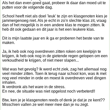
Als het dan even goed gaat, probeer ik daar dan moed uit te
putten voor de volgende dag.
School heeft niet als doel 'leuk' te zijn en klasgenoten kies je
jammergenoeg niet. Als je echt in zo'n slechte klas zit, vraag
dan of het mogelijk is in een andere klas te mogen zitten. Ik
heb dit ook gedaan en dit jaar is het een leukere klas.
Dit is mijn laatste jaar en ik ga er proberen het beste van te
maken.
Ja, ik heb ook nog overdreven zitten roken om keelpijn te
krijgen, ik heb ook nog in de gietende regen gelopen om een
verkoudheid te krijgen, of niet meer slapen...
Wat was het gevolg? Ik werd echt ziek, zag het allemaal nog
veel minder zitten. Toen ik terug naar school kon, was ik met
nog veel minder in orde en moest ik overdreven veel dingen
inhalen.
Ik verdronk als het ware in de stress.
En nee, de situatie was niet opgelost noch verbeterd!!
Btw, ken je je klasgenoten reeds of denk je dat je ze kent??
Misschien vallen ze wel meer mee dan je nu zegt.