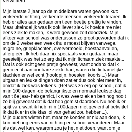
Verwijderd
Mijn laatste 2 jaar op de middelbare waren gewoon kut:
verkeerde richting, verkeerde mensen, verkeerde leraren. Ik
heb er alles aan gedaan om t een beetje prettig te vinden.
Maar uiteindelijk was ik ook liever ziek. Ik hoefde me niet
eens ziek te maken, ik werd gewoon zelf doodziek. Mijn
afkeer van school was ondertussen zo groot geworden dat ik
om de 2 weker een week thuis moest blijven vanwege,
migraine, griepklachten, oververmoeid, hoestaanvallen,
allergieën. Ik heb daar nix speciaals voor gedaan, maar
geestelijk was het zo erg dat ik mijn lichaam ziek maakte...
Dat is ook echt geen pretje geweest, want ondanx dat ik
geen echt aantoonbare ziekte had, waren die lichamelijke
klachten er wel echt (hoofdpijn, hoesten, koorts,...) Maar
uitgaan en leuke dingen doen zat er dus ook niet meer in,
omdat ik ziek was telkens. (Het was zo erg op school, dat ik
mijn 100-dagen -de belangrijkste en normaal leukste dag
van t 6e jaar- heb gemict, ik was weerziek en ben nog nooit
zo blij geweest dat ik dat heb gemist daardoor. Nu heb ik er
spijt van, want ik heb mijn 100dagen niet gevierd al betwijfel
ik dat ik er in die klas lol van gehad zou hebben...).
Mijn ouders wisten het, maar ze konden er nix aan doen, ik
kon niet nog eens van richting en school veranderen. Maar
als dat wel kan, waarom zou je het niet doen, want om je