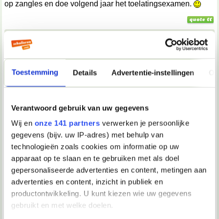
op zangles en doe volgend jaar het toelatingsexamen.
30-09-2003, 19:51
Verwijderd
In een diepe depressie geraakt? Wie heeft jou dat verteld
Toestemming
Details
Advertentie-instellingen
Ov
dan? alleen een arts kan vaststellen of jij een diepe
depressie zou hebben. En dit is gewoon een schooldipje dat
iedereen wel eens heeft. En ik zeg absoluut niet dat het niet
vervelend is ofzo. Maar zelfmoord is wel een beetje
Verantwoord gebruik van uw gegevens
overdreven hierin. Want het komt gerust allemaal wel weer
goed. Je moet alleen je draai even vinden.
Wij en
onze 141 partners
verwerken je persoonlijke
gegevens (bijv. uw IP-adres) met behulp van
technologieën zoals cookies om informatie op uw
01-10-2003, 06:40
apparaat op te slaan en te gebruiken met als doel
Verwijderd
gepersonaliseerde advertenties en content, metingen aan
advertenties en content, inzicht in publiek en
Lil'Girl schreef op 30-09-2003 @ 20:42:
productontwikkeling. U kunt kiezen wie uw gegevens
Ik heb al aan zelfmoord gedacht, maar durf het niet. Of
van school gaan en gaan zingen want dat is het liefste
gebruikt en met welke doelen.
wat ik doe en daar wil ik later wat mee doen. Ik kan bijv.