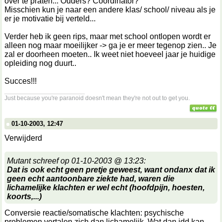
over te praten... Ouders? Coördinator?
Misschien kun je naar een andere klas/ school/ niveau als je
er je motivatie bij verteld...
Verder heb ik geen rips, maar met school ontlopen wordt er
alleen nog maar moeilijker -> ga je er meer tegenop zien.. Je
zal er doorheen moeten.. Ik weet niet hoeveel jaar je huidige
opleiding nog duurt..
Succes!!!
__________________
Just because you're paranoid doesn't mean they're not out to get you.
01-10-2003, 12:47
Verwijderd
Mutant schreef op 01-10-2003 @ 13:23:
Dat is ook echt geen pretje geweest, want ondanx dat ik
geen echt aantoonbare ziekte had, waren die
lichamelijke klachten er wel echt (hoofdpijn, hoesten,
koorts,...)
Conversie reactie/somatische klachten: psychische
problemen vertalen zich dan lichamelijk. Wat dan idd kan