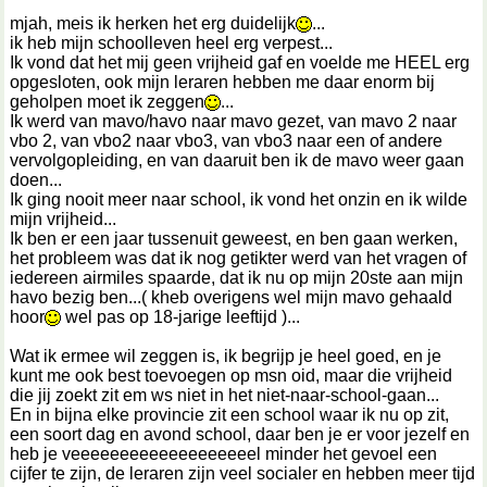
mjah, meis ik herken het erg duidelijk
...
ik heb mijn schoolleven heel erg verpest...
Ik vond dat het mij geen vrijheid gaf en voelde me HEEL erg
opgesloten, ook mijn leraren hebben me daar enorm bij
geholpen moet ik zeggen
...
Ik werd van mavo/havo naar mavo gezet, van mavo 2 naar
vbo 2, van vbo2 naar vbo3, van vbo3 naar een of andere
vervolgopleiding, en van daaruit ben ik de mavo weer gaan
doen...
Ik ging nooit meer naar school, ik vond het onzin en ik wilde
mijn vrijheid...
Ik ben er een jaar tussenuit geweest, en ben gaan werken,
het probleem was dat ik nog getikter werd van het vragen of
iedereen airmiles spaarde, dat ik nu op mijn 20ste aan mijn
havo bezig ben...( kheb overigens wel mijn mavo gehaald
hoor
wel pas op 18-jarige leeftijd )...
Wat ik ermee wil zeggen is, ik begrijp je heel goed, en je
kunt me ook best toevoegen op msn oid, maar die vrijheid
die jij zoekt zit em ws niet in het niet-naar-school-gaan...
En in bijna elke provincie zit een school waar ik nu op zit,
een soort dag en avond school, daar ben je er voor jezelf en
heb je veeeeeeeeeeeeeeeeeeel minder het gevoel een
cijfer te zijn, de leraren zijn veel socialer en hebben meer tijd