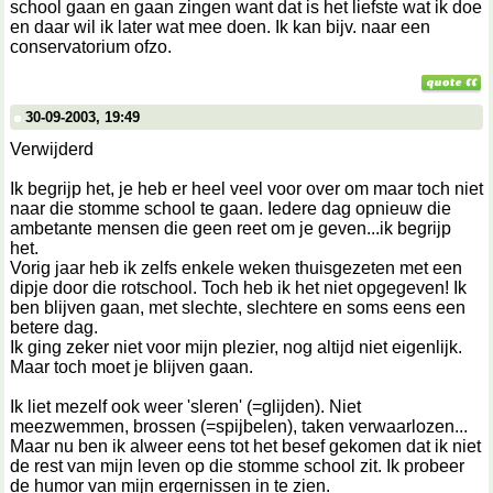
school gaan en gaan zingen want dat is het liefste wat ik doe
en daar wil ik later wat mee doen. Ik kan bijv. naar een
conservatorium ofzo.
30-09-2003, 19:49
Verwijderd
Ik begrijp het, je heb er heel veel voor over om maar toch niet
naar die stomme school te gaan. Iedere dag opnieuw die
ambetante mensen die geen reet om je geven...ik begrijp
het.
Vorig jaar heb ik zelfs enkele weken thuisgezeten met een
dipje door die rotschool. Toch heb ik het niet opgegeven! Ik
ben blijven gaan, met slechte, slechtere en soms eens een
betere dag.
Ik ging zeker niet voor mijn plezier, nog altijd niet eigenlijk.
Maar toch moet je blijven gaan.
Ik liet mezelf ook weer 'sleren' (=glijden). Niet
meezwemmen, brossen (=spijbelen), taken verwaarlozen...
Maar nu ben ik alweer eens tot het besef gekomen dat ik niet
de rest van mijn leven op die stomme school zit. Ik probeer
de humor van mijn ergernissen in te zien.