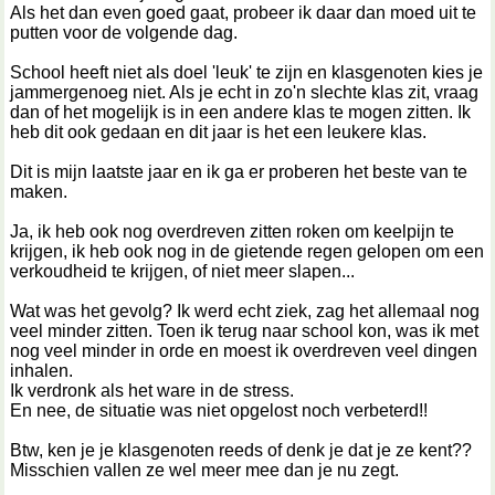
Als het dan even goed gaat, probeer ik daar dan moed uit te
putten voor de volgende dag.
School heeft niet als doel 'leuk' te zijn en klasgenoten kies je
jammergenoeg niet. Als je echt in zo'n slechte klas zit, vraag
dan of het mogelijk is in een andere klas te mogen zitten. Ik
heb dit ook gedaan en dit jaar is het een leukere klas.
Dit is mijn laatste jaar en ik ga er proberen het beste van te
maken.
Ja, ik heb ook nog overdreven zitten roken om keelpijn te
krijgen, ik heb ook nog in de gietende regen gelopen om een
verkoudheid te krijgen, of niet meer slapen...
Wat was het gevolg? Ik werd echt ziek, zag het allemaal nog
veel minder zitten. Toen ik terug naar school kon, was ik met
nog veel minder in orde en moest ik overdreven veel dingen
inhalen.
Ik verdronk als het ware in de stress.
En nee, de situatie was niet opgelost noch verbeterd!!
Btw, ken je je klasgenoten reeds of denk je dat je ze kent??
Misschien vallen ze wel meer mee dan je nu zegt.