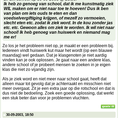
Ik heb zo genoeg van school, dat ik me kunstmatig ziek
WIL maken om er niet naar toe te hoeven! Dus ik ben
van plan om iets ouds te eten en dan
voedselvergiftiging krijgen, of mezelf zo vermoeien,
slecht eten etc. zodat ik ziek word. In de kou zonder jas
etc. etc. Gewoon alles om ziek te worden. Ik wil niet naar
school! Ik heb genoeg van huiswerk en niemand mag
me er!
Zo los je het probleem niet op, je maakt er een probleem bij.
Iedereen vindt huiswerk kut maar het wordt (op een blauwe
maandag) wel gedaan. Dat je klasgenoten je niet aardig
vinden kan je ook oplossen. Je gaat naar een andere klas,
andere school of je probeert mensen te zoeken in je eigen
klas die niet zo vijandig zijn.
Als je ziek word en niet meer naar school gaat, heeft dat
alleen maar tot gevolg dat je achterraakt en misschien niet
meer overgaat. Zit je een extra jaar op die rotschool en dat is
dus niet de bedoeling. Zoek een goede oplossing, dat werkt
een stuk beter dan voor je problemen vluchten.
30-09-2003, 18:50