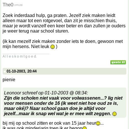
The0
Zoek inderdaad hulp, ga praten. Jezelf ziek maken leidt
alleen maar tot een rotgevoel, dan zit je misschien thuis,
maar je wordt vanzelf een keer beter en dan zullen je ouders
je weer terug naar school sturen.
(ik kan mezelf ziek maken zonder iets te doen, gewoon met
mijn hersens. Niet leuk
)
__________________
A l l e s k o m t g o e d.
01-10-2003, 20:44
pienie
Leonoor schreef op 01-10-2003 @ 08:34:
Zijn die scholen niet vaak voor volwassenen...? Iig niet
voor mensen onder de 16 (ik weet niet hoe oud ze is,
maar oké)? Naar school gaan doe je altijd voor
jezelf...maar ik snap wel wat je er mee wilt zeggen.
bij mij op school zitten er ook van 15 jaar heur
...
ik was ook minderjarig toen ik er begon
...