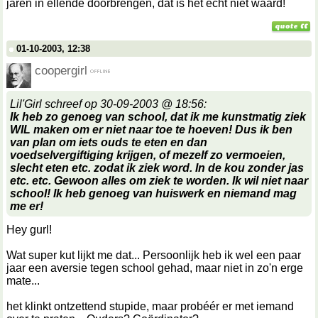
jaren in ellende doorbrengen, dat is het echt niet waard!
01-10-2003, 12:38
coopergirl
Lil'Girl schreef op 30-09-2003 @ 18:56:
Ik heb zo genoeg van school, dat ik me kunstmatig ziek
WIL maken om er niet naar toe te hoeven! Dus ik ben
van plan om iets ouds te eten en dan
voedselvergiftiging krijgen, of mezelf zo vermoeien,
slecht eten etc. zodat ik ziek word. In de kou zonder jas
etc. etc. Gewoon alles om ziek te worden. Ik wil niet naar
school! Ik heb genoeg van huiswerk en niemand mag
me er!
Hey gurl!
Wat super kut lijkt me dat... Persoonlijk heb ik wel een paar
jaar een aversie tegen school gehad, maar niet in zo'n erge
mate...
het klinkt ontzettend stupide, maar probéér er met iemand