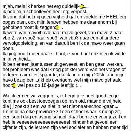
mjah, meis ik herken het erg duidelijk
...
ik heb mijn schoolleven heel erg verpest...
Ik vond dat het mij geen vrijheid gaf en voelde me HEEL erg
opgesloten, ook mijn leraren hebben me daar enorm bij
geholpen moet ik zeggen
...
Ik werd van mavo/havo naar mavo gezet, van mavo 2 naar
vbo 2, van vbo2 naar vbo3, van vbo3 naar een of andere
vervolgopleiding, en van daaruit ben ik de mavo weer gaan
doen...
Ik ging nooit meer naar school, ik vond het onzin en ik wilde
mijn vrijheid...
Ik ben er een jaar tussenuit geweest, en ben gaan werken,
het probleem was dat ik nog getikter werd van het vragen of
iedereen airmiles spaarde, dat ik nu op mijn 20ste aan mijn
havo bezig ben...( kheb overigens wel mijn mavo gehaald
hoor
wel pas op 18-jarige leeftijd )...
Wat ik ermee wil zeggen is, ik begrijp je heel goed, en je
kunt me ook best toevoegen op msn oid, maar die vrijheid
die jij zoekt zit em ws niet in het niet-naar-school-gaan...
En in bijna elke provincie zit een school waar ik nu op zit,
een soort dag en avond school, daar ben je er voor jezelf en
heb je veeeeeeeeeeeeeeeeeeel minder het gevoel een
cijfer te zijn, de leraren zijn veel socialer en hebben meer tijd