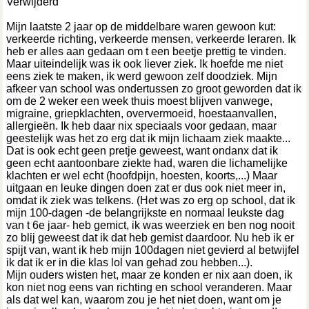
Verwijderd
Mijn laatste 2 jaar op de middelbare waren gewoon kut:
verkeerde richting, verkeerde mensen, verkeerde leraren. Ik
heb er alles aan gedaan om t een beetje prettig te vinden.
Maar uiteindelijk was ik ook liever ziek. Ik hoefde me niet
eens ziek te maken, ik werd gewoon zelf doodziek. Mijn
afkeer van school was ondertussen zo groot geworden dat ik
om de 2 weker een week thuis moest blijven vanwege,
migraine, griepklachten, oververmoeid, hoestaanvallen,
allergieën. Ik heb daar nix speciaals voor gedaan, maar
geestelijk was het zo erg dat ik mijn lichaam ziek maakte...
Dat is ook echt geen pretje geweest, want ondanx dat ik
geen echt aantoonbare ziekte had, waren die lichamelijke
klachten er wel echt (hoofdpijn, hoesten, koorts,...) Maar
uitgaan en leuke dingen doen zat er dus ook niet meer in,
omdat ik ziek was telkens. (Het was zo erg op school, dat ik
mijn 100-dagen -de belangrijkste en normaal leukste dag
van t 6e jaar- heb gemict, ik was weerziek en ben nog nooit
zo blij geweest dat ik dat heb gemist daardoor. Nu heb ik er
spijt van, want ik heb mijn 100dagen niet gevierd al betwijfel
ik dat ik er in die klas lol van gehad zou hebben...).
Mijn ouders wisten het, maar ze konden er nix aan doen, ik
kon niet nog eens van richting en school veranderen. Maar
als dat wel kan, waarom zou je het niet doen, want om je