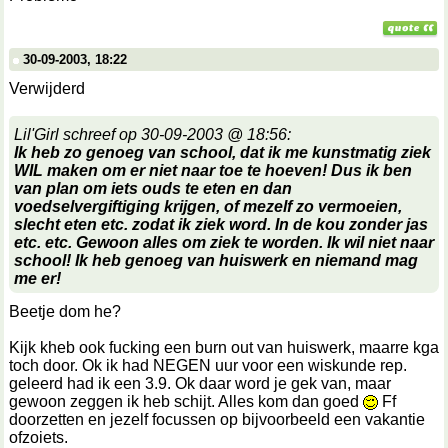
30-09-2003, 18:22
Verwijderd
Lil'Girl schreef op 30-09-2003 @ 18:56:
Ik heb zo genoeg van school, dat ik me kunstmatig ziek
WIL maken om er niet naar toe te hoeven! Dus ik ben
van plan om iets ouds te eten en dan
voedselvergiftiging krijgen, of mezelf zo vermoeien,
slecht eten etc. zodat ik ziek word. In de kou zonder jas
etc. etc. Gewoon alles om ziek te worden. Ik wil niet naar
school! Ik heb genoeg van huiswerk en niemand mag
me er!
Beetje dom he?
Kijk kheb ook fucking een burn out van huiswerk, maarre kga
toch door. Ok ik had NEGEN uur voor een wiskunde rep.
geleerd had ik een 3.9. Ok daar word je gek van, maar
gewoon zeggen ik heb schijt. Alles kom dan goed
Ff
doorzetten en jezelf focussen op bijvoorbeeld een vakantie
ofzoiets.