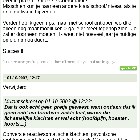
over te praten... Ouders? Coördinator?
Misschien kun je naar een andere klas/ school/ niveau als je
er je motivatie bij verteld...
Verder heb ik geen rips, maar met school ontlopen wordt er
alleen nog maar moeilijker -> ga je er meer tegenop zien.. Je
zal er doorheen moeten.. Ik weet niet hoeveel jaar je huidige
opleiding nog duurt..
Succes!!!
__________________
Just because you're paranoid doesn't mean they're not out to get you.
01-10-2003, 12:47
Verwijderd
Mutant schreef op 01-10-2003 @ 13:23:
Dat is ook echt geen pretje geweest, want ondanx dat ik
geen echt aantoonbare ziekte had, waren die
lichamelijke klachten er wel echt (hoofdpijn, hoesten,
koorts,...)
Conversie reactie/somatische klachten: psychische
problemen vertalen zich dan lichamelijk. Wat dan idd kan