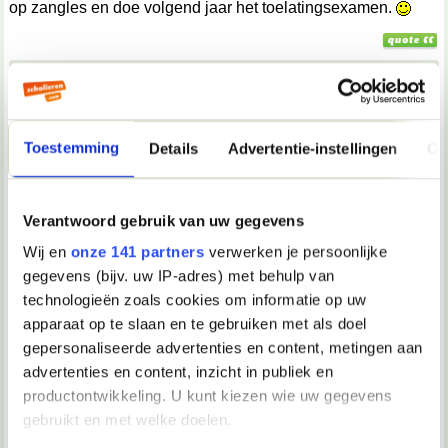
op zangles en doe volgend jaar het toelatingsexamen.
30-09-2003, 19:51
Verwijderd
In een diepe depressie geraakt? Wie heeft jou dat verteld
Toestemming
Details
Advertentie-instellingen
Ov
dan? alleen een arts kan vaststellen of jij een diepe
depressie zou hebben. En dit is gewoon een schooldipje dat
iedereen wel eens heeft. En ik zeg absoluut niet dat het niet
vervelend is ofzo. Maar zelfmoord is wel een beetje
Verantwoord gebruik van uw gegevens
overdreven hierin. Want het komt gerust allemaal wel weer
goed. Je moet alleen je draai even vinden.
Wij en
onze 141 partners
verwerken je persoonlijke
gegevens (bijv. uw IP-adres) met behulp van
technologieën zoals cookies om informatie op uw
01-10-2003, 06:40
apparaat op te slaan en te gebruiken met als doel
Verwijderd
gepersonaliseerde advertenties en content, metingen aan
advertenties en content, inzicht in publiek en
Lil'Girl schreef op 30-09-2003 @ 20:42:
productontwikkeling. U kunt kiezen wie uw gegevens
Ik heb al aan zelfmoord gedacht, maar durf het niet. Of
van school gaan en gaan zingen want dat is het liefste
gebruikt en met welke doelen.
wat ik doe en daar wil ik later wat mee doen. Ik kan bijv.