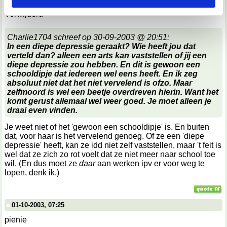
Verwijderd
We werken samen met
67 derden
die uw gegevens
kunnen ontvangen en verwerken.
Charlie1704 schreef op 30-09-2003 @ 20:51:
In een diepe depressie geraakt? Wie heeft jou dat
verteld dan? alleen een arts kan vaststellen of jij een
diepe depressie zou hebben. En dit is gewoon een
schooldipje dat iedereen wel eens heeft. En ik zeg
absoluut niet dat het niet vervelend is ofzo. Maar
zelfmoord is wel een beetje overdreven hierin. Want het
komt gerust allemaal wel weer goed. Je moet alleen je
draai even vinden.
Je weet niet of het 'gewoon een schooldipje' is. En buiten
dat, voor haar is het vervelend genoeg. Of ze een 'diepe
depressie' heeft, kan ze idd niet zelf vaststellen, maar 't feit is
wel dat ze zich zo rot voelt dat ze niet meer naar school toe
wil. (En dus moet ze
daar
aan werken ipv er voor weg te
lopen, denk ik.)
01-10-2003, 07:25
pienie