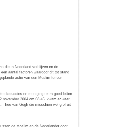
s die in Nederland verblijven en de
een aantal factoren waardoor dit tot stand
eplande actie van een Moslim terreur
le discussies en men ging extra goed letten
g, 2 november 2004 om 08:45, kwam er weer
, Theo van Gogh die misschien wel grof uit
s tussen de Moslim en de Nederlander door