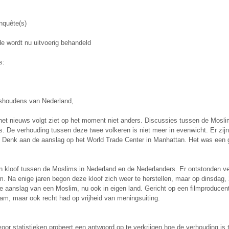
nquête(s)
e wordt nu uitvoerig behandeld
s:
ishoudens van Nederland,
het nieuws volgt ziet op het moment niet anders. Discussies tussen de Moslim
. De verhouding tussen deze twee volkeren is niet meer in evenwicht. Er zijn 
 Denk aan de aanslag op het World Trade Center in Manhattan. Het was een g
 kloof tussen de Moslims in Nederland en de Nederlanders. Er ontstonden ve
m. Na enige jaren begon deze kloof zich weer te herstellen, maar op dinsda
e aanslag van een Moslim, nu ook in eigen land. Gericht op een filmproducent
m, maar ook recht had op vrijheid van meningsuiting.
oor statistieken probeert een antwoord op te verkrijgen hoe de verhouding i