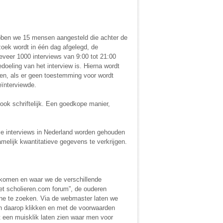
bben we 15 mensen aangesteld die achter de
zoek wordt in één dag afgelegd, de
eveer 1000 interviews van 9:00 tot 21:00
edoeling van het interview is. Hierna wordt
en, als er geen toestemming voor wordt
eïnterviewde.
ook schriftelijk. Een goedkope manier,
ze interviews in Nederland worden gehouden
melijk kwantitatieve gegevens te verkrijgen.
 komen en waar we de verschillende
het scholieren.com forum”, de ouderen
ine te zoeken. Via de webmaster laten we
en daarop klikken en met de voorwaarden
een muisklik laten zien waar men voor