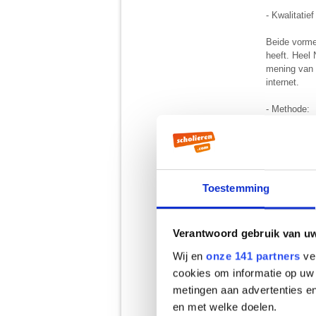
- Kwalitatief
Beide vorme
heeft. Heel 
mening van 
internet.
- Methode:
In het onde
 enquêtes`
gehouden om
Toestemming
 telefonis
 online-enq
snelle manie
Verantwoord gebruik van u
Het problee
Wij en
onze 141 partners
ver
bekeken wor
een snel en 
cookies om informatie op uw 
metingen aan advertenties en
Wat misschi
en met welke doelen.
na al deze g