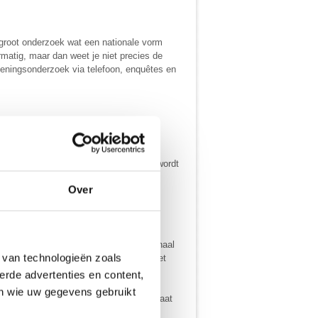
 groot onderzoek wat een nationale vorm
ermatig, maar dan weet je niet precies de
eningsonderzoek via telefoon, enquêtes en
iseerde wijze interviews in Nederland wordt
Over
 telefonische enquêtes gehouden.
ook schriftelijk. Een goedkope manier,
denkt. Het onderzoek moet daarom nationaal
 van technologieën zoals
te maar het zijn wel de onderzoeken met
erde advertenties en content,
en wie uw gegevens gebruikt
u met hun landgenoten door hun hoofd gaat