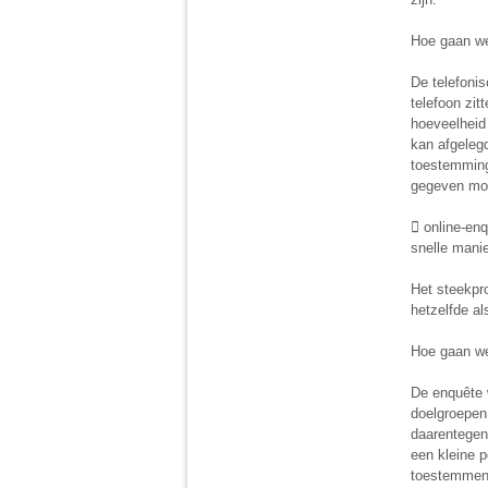
Hoe gaan we
De telefoni
telefoon zit
hoeveelheid
kan afgelegd
toestemming
gegeven moe
 online-enq
snelle manie
Het steekpr
hetzelfde al
Hoe gaan we
De enquête 
doelgroepen 
daarentegen
een kleine 
toestemmen 