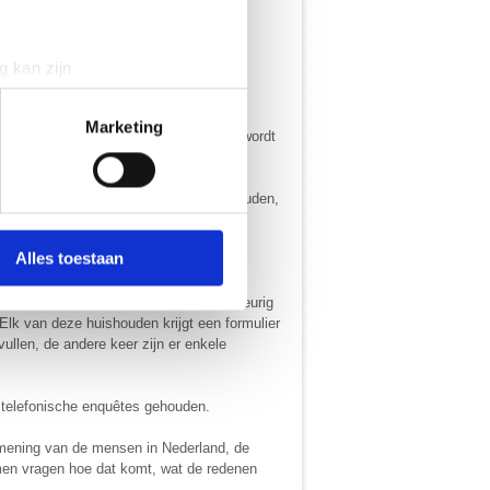
g kan zijn
erprinting)
t
detailgedeelte
in. U kunt uw
Marketing
iseerde wijze interviews in Nederland wordt
 media te bieden en om ons
ze interviews in Nederland worden gehouden,
onze partners voor social
nformatie die je aan ze hebt
Alles toestaan
naar geadresseerde personen die willekeurig
lk van deze huishouden krijgt een formulier
vullen, de andere keer zijn er enkele
 telefonische enquêtes gehouden.
e mening van de mensen in Nederland, de
 men vragen hoe dat komt, wat de redenen