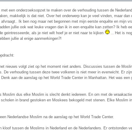
g met een onderzoeksopzet te maken over de verhouding tussen de Nederland
ken, makkelijk is dat niet. Over het onderwerp kan je veel vinden, maar dan
afvraagt.. Ik ben nog maar net begonnen met mijn eerste enquête en mijn vra
dden jullie ook wat leuke vragen dan ik in een enquête kan zetten? Ik heb ee
e geintresseerde, als je niet wilt hoef je er niet naar te kijken
.. Het is no
ebben jullie al enige aanmerkingen?!
opdracht:
het nieuws volgt ziet op het moment niet anders. Discussies tussen de Moslim
. De verhouding tussen deze twee volkeren is niet meer in evenwicht. Er zijn 
 Denk aan de aanslag op het World Trade Center in Manhattan. Het was een g
s Moslim dus elke Moslim is slecht denkt iedereen. En om met de wraakacties
e scholen in brand gestoken en Moskees bekogeld met stenen. Elke Moslim in
een Nederlandse Moslim na de aanslag op het World Trade Center.
 kloof tussen de Moslims in Nederland en de Nederlanders. Er ontstonden ve