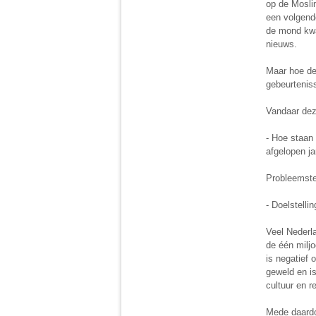
op de Mosli
een volgend
de mond kwa
nieuws.
Maar hoe de
gebeurtenis
Vandaar dez
- Hoe staan 
afgelopen ja
Probleemste
- Doelstelli
Veel Nederla
de één miljo
is negatief
geweld en is
cultuur en re
Mede daardo