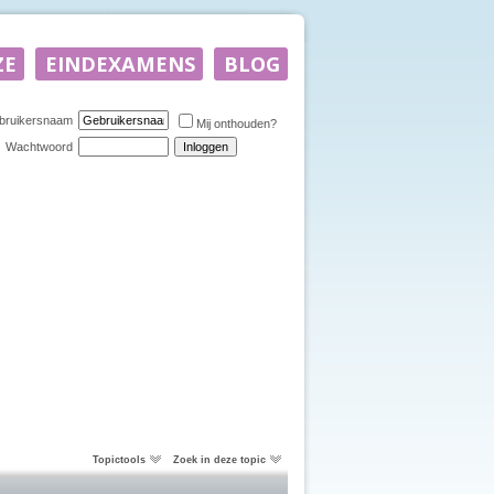
bruikersnaam
Mij onthouden?
Wachtwoord
Topictools
Zoek in deze topic