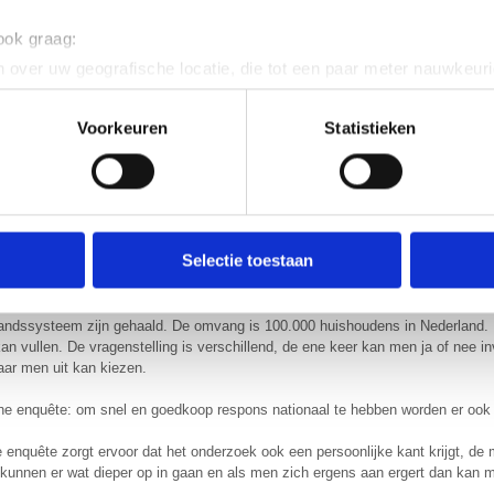
 ook graag:
van de onderzoeksmethode(s)
 over uw geografische locatie, die tot een paar meter nauwkeuri
eren door het actief te scannen op specifieke eigenschappen (fing
e wordt nu uitvoerig behandeld
onlijke gegevens worden verwerkt en stel uw voorkeuren in he
Voorkeuren
Statistieken
s: steekproefonderzoek waarbij met behulp van een vragenlijst op gestandaard
jzigen of intrekken in de Cookieverklaring.
 voornamelijk kwantitatieve gegevens te verkrijgen.
ent en advertenties te personaliseren, om functies voor social
oefonderzoek moet met behulp van een vragenlijst op gestandaardiseerde wij
amelijk kwantitatieve gegevens te verkrijgen.
. Ook delen we informatie over jouw gebruik van onze site met 
e. Deze partners kunnen deze gegevens combineren met andere i
Selectie toestaan
 te werk?
erzameld op basis van jouw gebruik van hun services.
ordt eerst opgesteld. De enquête zal via post in envelop worden verstuurd, 
tandssysteem zijn gehaald. De omvang is 100.000 huishoudens in Nederland. E
erden
die uw gegevens kunnen ontvangen en verwerken.
an vullen. De vragenstelling is verschillend, de ene keer kan men ja of nee in
aar men uit kan kiezen.
che enquête: om snel en goedkoop respons nationaal te hebben worden er ook
e enquête zorgt ervoor dat het onderzoek ook een persoonlijke kant krijgt, d
s kunnen er wat dieper op in gaan en als men zich ergens aan ergert dan kan