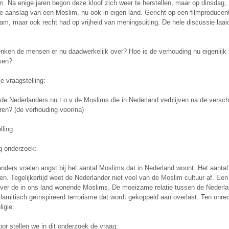
m. Na enige jaren begon deze kloof zich weer te herstellen, maar op dinsda
e aanslag van een Moslim, nu ook in eigen land. Gericht op een filmproducent
m, maar ook recht had op vrijheid van meningsuiting. De hele discussie laaid
nken de mensen er nu daadwerkelijk over? Hoe is de verhouding nu eigenlijk
sen?
e vraagstelling:
de Nederlanders nu t.o.v de Moslims die in Nederland verblijven na de versch
ren? (de verhouding voor/na)
lling
ng onderzoek:
nders voelen angst bij het aantal Moslims dat in Nederland woont. Het aantal
en. Tegelijkertijd weet de Nederlander niet veel van de Moslim cultuur af. E
 over de in ons land wonende Moslims. De moeizame relatie tussen de Nederla
lamitisch geïnspireerd terrorisme dat wordt gekoppeld aan overlast. Ten onre
ligie.
or stellen we in dit onderzoek de vraag: