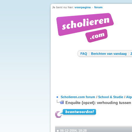
Je bent nu hier:
voorpagina
»
forum
FAQ
Berichten van vandaag
Scholieren.com forum
/
School & Studie
/
Alg
Enquête {opzet}: verhouding tussen
06-12-2004, 18:28