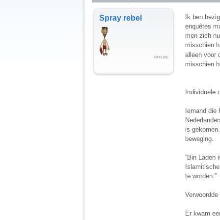
Ik ben bezi
Spray rebel
enquêtes ma
men zich nu 
misschien ha
alleen voor d
misschien h
Individuele 
Iemand die 
Nederlanders
is gekomen.
beweging.
“Bin Laden i
Islamitisch
te worden.”
Verwoordde 
Er kwam een