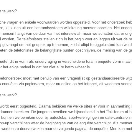
 te werk?
sche vragen en enkele voorwaarden worden opgesteld. Voor het onderzoek he
ten, zij zullen uit een bestandsysteem willekeurig mensen opbellen. Het onder
 mensen hangt van de duur van het interview af, maar we schatten dat er ong
 worden. De telefonistes stellen zich in het begin voor en leggen uit wat de b
 gevraagd om het gesprek op te nemen, zodat altijd teruggeluisterd kan word
ten de telefonistes de belangrijkste punten opschrijven, de mening van de g
uête: dit in vorm als ondervraging in verscheidene fora in enquête vorm maar 
r het enige nadeel is dat het niet al te betrouwbaar is.
oefonderzoek moet met behulp van een vragenlijst op gestandaardiseerde wij
s enquêtes via papiervorm, maar nu online op het intranet, dit wederom voorna
 te werk?
wordt eerst opgesteld. Daarna bekijken we welke sites er voor in aanmerking
kunnen bereiken. De jongeren bereiken we bijvoorbeeld in het “fok-forum of 
 kunnen we bereiken door bij autoclubs, sportverenigingen en date-centra onl
pop-up verschijnen waar de beginpagina van de enquête verschijnt. Als mens
worden ze doorverwezen naar de volgende pagina, de enquête. Men kan met 