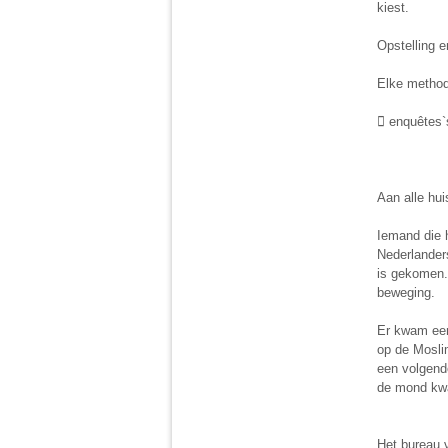
kiest.
Opstelling e
Elke method
 enquêtes`
Aan alle hu
Iemand die 
Nederlanders
is gekomen.
beweging.
Er kwam een
op de Mosli
een volgend
de mond kwa
Het bureau v