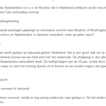
de Nederlanders nu t.o.v de Moslims die in Nederland verblijven na de versch
ren? (de verhouding voor/na)
elling/briefing:
aantal aanslagen gepleegd en arrestaties verricht waar Moslims of Moslimgelo
oslims en Nederlanders is daardoor veranderd, maar op welke wijze?
:
ek wordt gedaan op nationaal gebied, Nederland. Het is een groot vlak om te
internet komen we een heel eind met het onderzoek. De doelgroep is dus alle
Nederlandse nationaliteit heeft. De leeftijd begint met de 16 jaar, omdat de
jn waar ze voor hun mening durven uit te komen en we moeten ergens een gren
opzet
 vormend of toetsend:
these vormend, omdat er nog weinig onderzoek naar gedaan is. Na het onderz
kt.