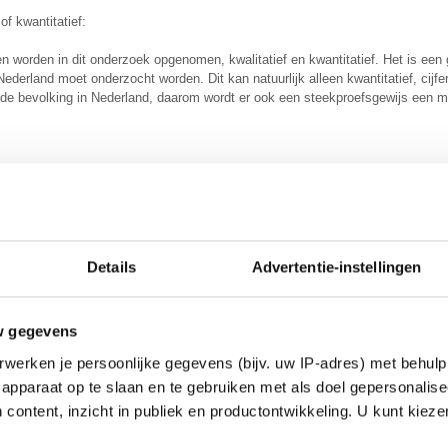
 of kwantitatief:
n worden in dit onderzoek opgenomen, kwalitatief en kwantitatief. Het is een
Nederland moet onderzocht worden. Dit kan natuurlijk alleen kwantitatief, cijf
de bevolking in Nederland, daarom wordt er ook een steekproefsgewijs een m
rzoek wordt gebruik gemaakt van de volgende aspecten:
s: steekproefonderzoek waarbij met behulp van een vragenlijst op gestandaard
 voornamelijk kwantitatieve gegevens te verkrijgen.
Details
Advertentie-instellingen
che enquête: om snel en goedkoop respons nationaal te hebben worden er ook
uête: dit in vorm als ondervraging in verscheidene fora in enquête vorm maar 
r het enige nadeel is dat het niet al te betrouwbaar is.
w gegevens
m kan je niet regionaal bekijken, omdat elke buurt/omgeving er anders over 
werken je persoonlijke gegevens (bijv. uw IP-adres) met behulp
den. Het is niet makkelijk en de gekozen methoden zijn niet de betrouwbaars
hoog respons, daarbij komt ook nog eens dat de kosten laag zijn.
apparaat op te slaan en te gebruiken met als doel gepersonalise
 content, inzicht in publiek en productontwikkeling. U kunt kiez
en wel helpt in het onderzoek is dat vele mensen nieuwsgierig zijn wat er no
ebeurtenissen de laatste tijd en misschien wel helpt tot betere medewerking.