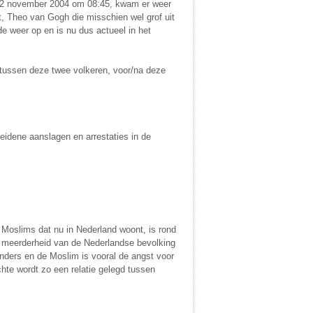
g, 2 november 2004 om 08:45, kwam er weer
, Theo van Gogh die misschien wel grof uit
e weer op en is nu dus actueel in het
 tussen deze twee volkeren, voor/na deze
eidene aanslagen en arrestaties in de
 Moslims dat nu in Nederland woont, is rond
en meerderheid van de Nederlandse bevolking
nders en de Moslim is vooral de angst voor
chte wordt zo een relatie gelegd tussen