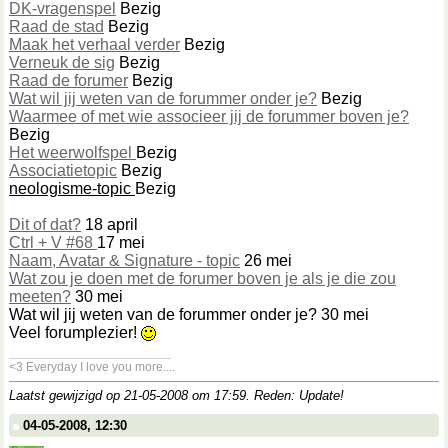
DK-vragenspel
Bezig
Raad de stad
Bezig
Maak het verhaal verder
Bezig
Verneuk de sig
Bezig
Raad de forumer
Bezig
Wat wil jij weten van de forummer onder je?
Bezig
Waarmee of met wie associeer jij de forummer boven je?
Bezig
Het weerwolfspel
Bezig
Associatietopic
Bezig
neologisme-topic
Bezig
Dit of dat?
18 april
Ctrl + V #68
17 mei
Naam, Avatar & Signature - topic
26 mei
Wat zou je doen met de forumer boven je als je die zou
meeten?
30 mei
Wat wil jij weten van de forummer onder je? 30 mei
Veel forumplezier!
__________________
<3 Everyday I love you more....
Laatst gewijzigd op 21-05-2008 om
17:59
. Reden: Update!
04-05-2008, 12:30