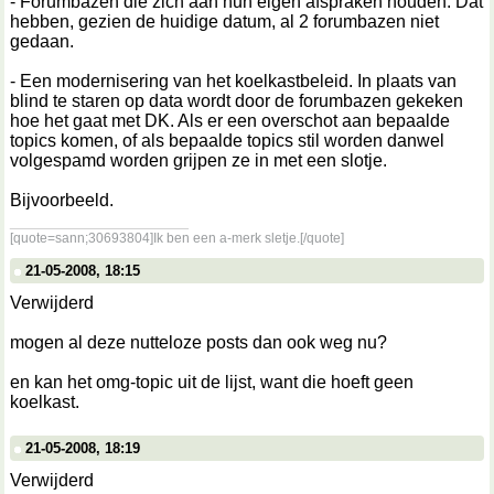
- Forumbazen die zich aan hun eigen afspraken houden. Dat
hebben, gezien de huidige datum, al 2 forumbazen niet
gedaan.
- Een modernisering van het koelkastbeleid. In plaats van
blind te staren op data wordt door de forumbazen gekeken
hoe het gaat met DK. Als er een overschot aan bepaalde
topics komen, of als bepaalde topics stil worden danwel
volgespamd worden grijpen ze in met een slotje.
Bijvoorbeeld.
__________________
[quote=sann;30693804]Ik ben een a-merk sletje.[/quote]
21-05-2008, 18:15
Verwijderd
mogen al deze nutteloze posts dan ook weg nu?
en kan het omg-topic uit de lijst, want die hoeft geen
koelkast.
21-05-2008, 18:19
Verwijderd