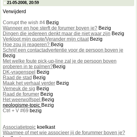
21-05-2008, 20:59
Verwijderd
Corrupt the wish #4
Bezig
Wanneer en hoe sterft de forumer boven je?
Bezig
Dingen die iedereen denkt maar die niet waar zijn
Bezig
Verkloot mijn quote/Verander mijn citaat
Bezig
Hoe zou jij reageren?
Bezig
Schrijf een contactadvertentie voor de persoon boven je
Bezig
Met welke foute pick-up-line zal je de persoon boven
proberen in te palmen?
Bezig
DK-vragenspel
Bezig
Raad de stad
Bezig
Maak het verhaal verder
Bezig
Verneuk de sig
Bezig
Raad de forumer
Bezig
Het weerwolfspel
Bezig
neologisme-topic
Bezig
Ctrl + V #69
bezig
Associatietopic
koelkast
Waarmee of met wie associeer jij de forummer boven je?