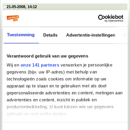
21-05-2008, 14:12
Verwijderd
En het Associatietopic
Toestemming
Details
Advertentie-instellingen
Ov
21-05-2008, 14:13
Verwijderd
Verantwoord gebruik van uw gegevens
En er is al een nieuw Ctrl + V topic, maar hier staat de oude
Wij en
onze 141 partners
verwerken je persoonlijke
21-05-2008, 14:13
gegevens (bijv. uw IP-adres) met behulp van
Verwijderd
technologieën zoals cookies om informatie op uw
apparaat op te slaan en te gebruiken met als doel
En sorry voor de hoeveelheid posts
gepersonaliseerde advertenties en content, metingen aan
advertenties en content, inzicht in publiek en
21-05-2008, 14:15
productontwikkeling. U kunt kiezen wie uw gegevens
Dark Phoenix
gebruikt en met welke doelen.
Jezus, spammerd.
Als u het toestaat, willen we ook graag:
Toestemmingsselectie