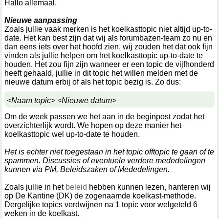
Hallo allemaal,
Nieuwe aanpassing
Zoals jullie vaak merken is het koelkasttopic niet altijd up-to-
date. Het kan best zijn dat wij als forumbazen-team zo nu en
dan eens iets over het hoofd zien, wij zouden het dat ook fijn
vinden als jullie helpen om het koelkasttopic up-to-date te
houden. Het zou fijn zijn wanneer er een topic de vijfhonderd
heeft gehaald, jullie in dit topic het willen melden met de
nieuwe datum erbij of als het topic bezig is. Zo dus:
<Naam topic> <Nieuwe datum>
Om de week passen we het aan in de beginpost zodat het
overzichterlijk wordt. We hopen op deze manier het
koelkasttopic wel up-to-date te houden.
Het is echter niet toegestaan in het topic offtopic te gaan of te
spammen. Discussies of eventuele verdere mededelingen
kunnen via PM, Beleidszaken of Mededelingen.
Zoals jullie in het
beleid
hebben kunnen lezen, hanteren wij
op De Kantine (DK) de zogenaamde koelkast-methode.
Dergelijke topics verdwijnen na 1 topic voor welgeteld 6
weken in de koelkast.