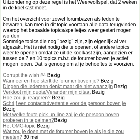
Uitzondering op deze regel is het Weerwolfspel, dat 2 weken
in de koelkast moet.
Om het overzicht voor zowel forumbazen als leden te
bewaren, kan men in dit topic voortaan alle data terugvinden
waarop het bepaalde topics/spelletjes weer gestart mogen
worden.
Sommige topics die nog "bezig" zijn, zijn eigenlijk al ver
afgezakt. Het is niet nodig die te openen, of andere topics
weer te openen omdat ze uit de koelkast zijn, aangezien er
tussen de 7 en 10 topics m.b.t. de forumer boven je actief
mogen lopen. Dat is genoeg om al je behoeftes te voorzien.
Corrupt the wish #4
Bezig
Wanneer en hoe sterft de forumer boven je?
Bezig
Dingen die iedereen denkt maar die niet waar zijn
Bezig
Verkloot mijn quote/Verander mijn citaat
Bezig
Hoe zou jij reageren?
Bezig
Schrijf een contactadvertentie voor de persoon boven je
Bezig
Met welke foute pick-up-line zal je de persoon boven
proberen in te palmen?
Bezig
Het OMG-topic
Bezig
Wat zou je doen met de forumer boven je als je die zou
meeten?
30 mei