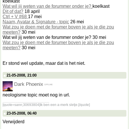
koelkast
Wat wil jij weten van de forummer onder je?
koelkast
Dit of dat?
18 april
Ctrl + V #68
17 mei
Naam, Avatar & Signature - topic
26 mei
Wat zou je doen met de forumer boven je als je die zou
meeten?
30 mei
Wat wil jij weten van de forummer onder je? 30 mei
Wat zou je doen met de forumer boven je als je die zou
meeten?
30 mei
Er stond wel update, maar dat is het niet.
21-05-2008, 21:00
Dark Phoenix
neologisme topic moet nog in url.
__________________
[quote=sann;30693804]Ik ben een a-merk sletje.[/quote]
23-05-2008, 06:40
Verwijderd