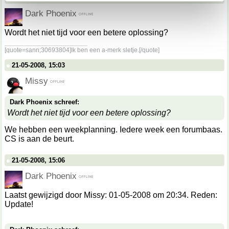
We werken samen met
67 derden
die uw gegevens
Dark Phoenix
kunnen ontvangen en verwerken.
Wordt het niet tijd voor een betere oplossing?
__________________
[quote=sann;30693804]Ik ben een a-merk sletje.[/quote]
21-05-2008, 15:03
Missy
Dark Phoenix schreef:
Wordt het niet tijd voor een betere oplossing?
We hebben een weekplanning. Iedere week een forumbaas.
CS is aan de beurt.
21-05-2008, 15:06
Dark Phoenix
Laatst gewijzigd door Missy: 01-05-2008 om 20:34. Reden:
Update!