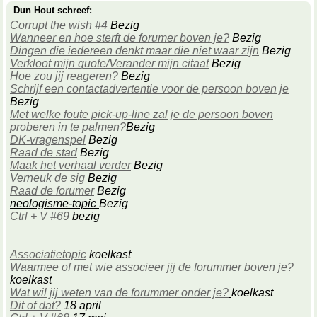
Dun Hout schreef:
Corrupt the wish #4
Bezig
Wanneer en hoe sterft de forumer boven je?
Bezig
Dingen die iedereen denkt maar die niet waar zijn
Bezig
Verkloot mijn quote/Verander mijn citaat
Bezig
Hoe zou jij reageren?
Bezig
Schrijf een contactadvertentie voor de persoon boven je
Bezig
Met welke foute pick-up-line zal je de persoon boven
proberen in te palmen?
Bezig
DK-vragenspel
Bezig
Raad de stad
Bezig
Maak het verhaal verder
Bezig
Verneuk de sig
Bezig
Raad de forumer
Bezig
neologisme-topic
Bezig
Ctrl + V #69
bezig
Associatietopic
koelkast
Waarmee of met wie associeer jij de forummer boven je?
koelkast
Wat wil jij weten van de forummer onder je?
koelkast
Dit of dat?
18 april