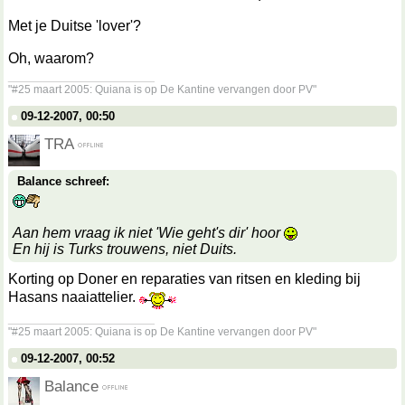
Met je Duitse 'lover'?
Oh, waarom?
__________________
"#25 maart 2005: Quiana is op De Kantine vervangen door PV"
09-12-2007, 00:50
TRA
Balance schreef:
Aan hem vraag ik niet 'Wie geht's dir' hoor
En hij is Turks trouwens, niet Duits.
Korting op Doner en reparaties van ritsen en kleding bij
Hasans naaiattelier.
__________________
"#25 maart 2005: Quiana is op De Kantine vervangen door PV"
09-12-2007, 00:52
Balance