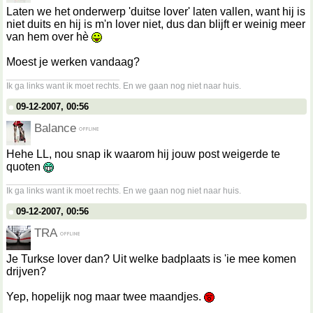
Laten we het onderwerp 'duitse lover' laten vallen, want hij is
niet duits en hij is m'n lover niet, dus dan blijft er weinig meer
van hem over hè
Moest je werken vandaag?
__________________
Ik ga links want ik moet rechts. En we gaan nog niet naar huis.
09-12-2007, 00:56
Balance
Hehe LL, nou snap ik waarom hij jouw post weigerde te
quoten
__________________
Ik ga links want ik moet rechts. En we gaan nog niet naar huis.
09-12-2007, 00:56
TRA
Je Turkse lover dan? Uit welke badplaats is 'ie mee komen
drijven?
Yep, hopelijk nog maar twee maandjes.
__________________