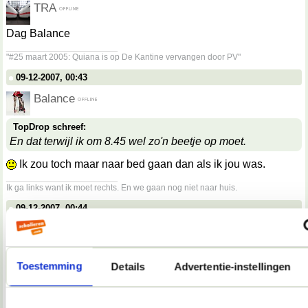
TRA
Dag Balance
__________________
"#25 maart 2005: Quiana is op De Kantine vervangen door PV"
09-12-2007, 00:43
Balance
TopDrop schreef:
En dat terwijl ik om 8.45 wel zo'n beetje op moet.
Ik zou toch maar naar bed gaan dan als ik jou was.
__________________
Ik ga links want ik moet rechts. En we gaan nog niet naar huis.
09-12-2007, 00:44
Balance
TRA schreef:
Toestemming
Details
Advertentie-instellingen
Dag Balance
Wie geht's dir?
__________________