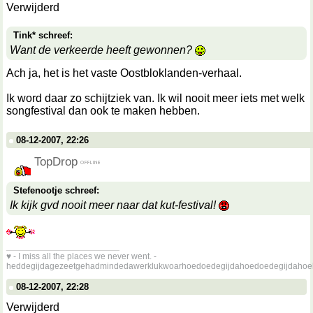
Verwijderd
Tink* schreef:
Want de verkeerde heeft gewonnen?
Ach ja, het is het vaste Oostbloklanden-verhaal.
Ik word daar zo schijtziek van. Ik wil nooit meer iets met welk
songfestival dan ook te maken hebben.
08-12-2007, 22:26
TopDrop
Stefenootje schreef:
Ik kijk gvd nooit meer naar dat kut-festival!
__________________
♥ - I miss all the places we never went. -
heddegijdagezeetgehadmindedawerklukwoarhoedoedegijdahoedoedegijdahoe
08-12-2007, 22:28
Verwijderd