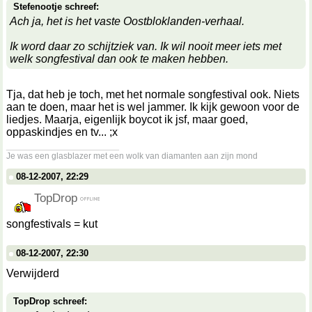
Stefenootje schreef:
Ach ja, het is het vaste Oostbloklanden-verhaal.
Ik word daar zo schijtziek van. Ik wil nooit meer iets met
welk songfestival dan ook te maken hebben.
Tja, dat heb je toch, met het normale songfestival ook. Niets
aan te doen, maar het is wel jammer. Ik kijk gewoon voor de
liedjes. Maarja, eigenlijk boycot ik jsf, maar goed,
oppaskindjes en tv... ;x
__________________
Je was een glasblazer met een wolk van diamanten aan zijn mond
08-12-2007, 22:29
TopDrop
songfestivals = kut
08-12-2007, 22:30
Verwijderd
TopDrop schreef: