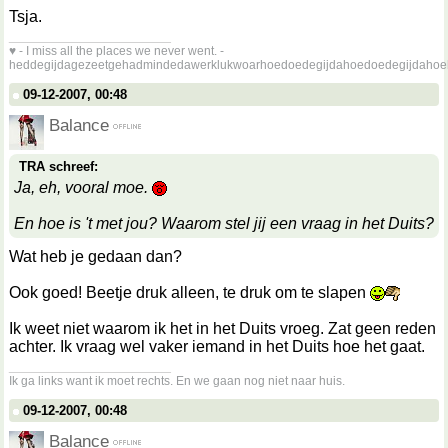
Tsja.
__________________
♥ - I miss all the places we never went. -
heddegijdagezeetgehadmindedawerklukwoarhoedoedegijdahoedoedegijdahoe
09-12-2007, 00:48
Balance
TRA schreef:
Ja, eh, vooral moe.
En hoe is 't met jou? Waarom stel jij een vraag in het Duits?
Wat heb je gedaan dan?
Ook goed! Beetje druk alleen, te druk om te slapen
Ik weet niet waarom ik het in het Duits vroeg. Zat geen reden
achter. Ik vraag wel vaker iemand in het Duits hoe het gaat.
__________________
Ik ga links want ik moet rechts. En we gaan nog niet naar huis.
09-12-2007, 00:48
Balance