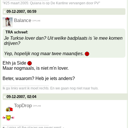
"#25 maart 2005: Quiana is op De Kantine vervangen door PV"
09-12-2007, 00:59
Balance
TRA schreef:
Je Turkse lover dan? Uit welke badplaats is 'ie mee komen
drijven?
Yep, hopelijk nog maar twee maandjes.
Ehh ja Side
Maar nogmaals, is niet m'n lover.
Beter, waarom? Heb je iets anders?
__________________
Ik ga links want ik moet rechts. En we gaan nog niet naar huis.
09-12-2007, 02:04
TopDrop
__________________
♥ - I miss all the places we never went. -