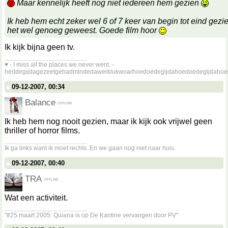
Maar kennelijk heeft nog niet iedereen hem gezien
Ik heb hem echt zeker wel 6 of 7 keer van begin tot eind gezie
het wel genoeg geweest. Goede film hoor
Ik kijk bijna geen tv.
__________________
♥ - I miss all the places we never went. -
heddegijdagezeetgehadmindedawerklukwoarhoedoedegijdahoedoedegijdahoe
09-12-2007, 00:34
Balance
Ik heb hem nog nooit gezien, maar ik kijk ook vrijwel geen
thriller of horror films.
__________________
Ik ga links want ik moet rechts. En we gaan nog niet naar huis.
09-12-2007, 00:40
TRA
Wat een activiteit.
__________________
"#25 maart 2005: Quiana is op De Kantine vervangen door PV"