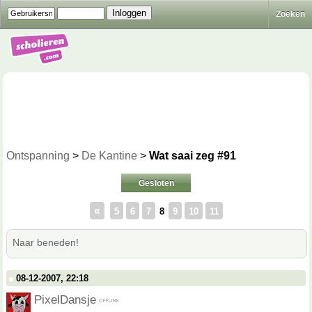
Zoeken
Ontspanning
>
De Kantine
>
Wat saai zeg #91
Gesloten
«
5
6
7
8
9
10
11
Naar beneden!
08-12-2007, 22:18
PixelDansje