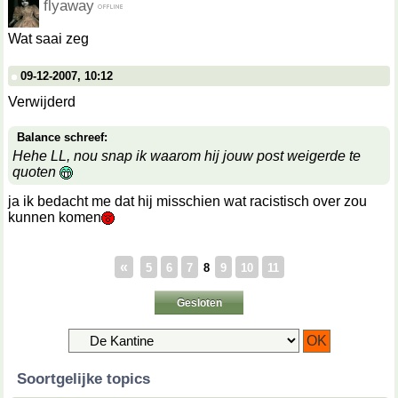
flyaway
Wat saai zeg
09-12-2007, 10:12
Verwijderd
Balance schreef:
Hehe LL, nou snap ik waarom hij jouw post weigerde te
quoten
ja ik bedacht me dat hij misschien wat racistisch over zou
kunnen komen
«
5
6
7
8
9
10
11
Gesloten
Soortgelijke topics