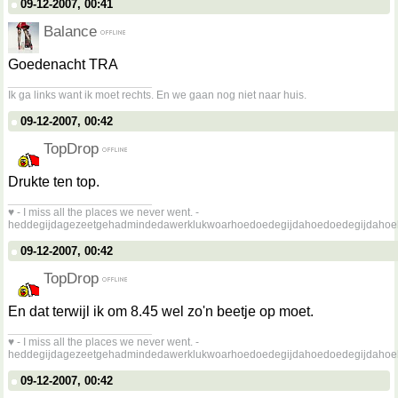
09-12-2007, 00:41
Balance
Goedenacht TRA
__________________
Ik ga links want ik moet rechts. En we gaan nog niet naar huis.
09-12-2007, 00:42
TopDrop
Drukte ten top.
__________________
♥ - I miss all the places we never went. -
heddegijdagezeetgehadmindedawerklukwoarhoedoedegijdahoedoedegijdahoe
09-12-2007, 00:42
TopDrop
En dat terwijl ik om 8.45 wel zo'n beetje op moet.
__________________
♥ - I miss all the places we never went. -
heddegijdagezeetgehadmindedawerklukwoarhoedoedegijdahoedoedegijdahoe
09-12-2007, 00:42