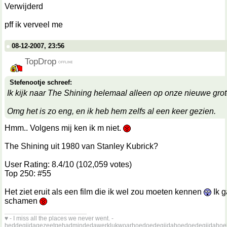
Verwijderd
pff ik verveel me
08-12-2007, 23:56
TopDrop
Stefenootje schreef:
Ik kijk naar The Shining helemaal alleen op onze nieuwe grote
Omg het is zo eng, en ik heb hem zelfs al een keer gezien.
Hmm.. Volgens mij ken ik m niet.
The Shining uit 1980 van Stanley Kubrick?
User Rating: 8.4/10 (102,059 votes)
Top 250: #55
Het ziet eruit als een film die ik wel zou moeten kennen
Ik 
schamen
__________________
♥ - I miss all the places we never went. -
heddegijdagezeetgehadmindedawerklukwoarhoedoedegijdahoedoedegijdahoe