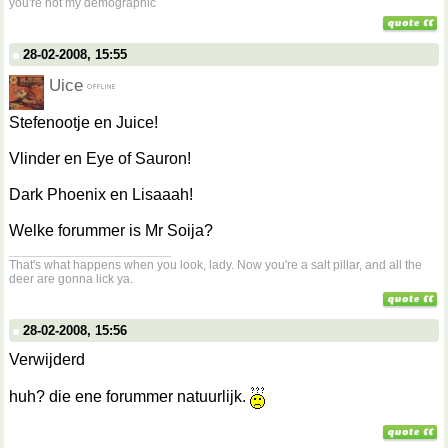
you're not my demographic
28-02-2008, 15:55
Uice
Stefenootje en Juice!
Vlinder en Eye of Sauron!
Dark Phoenix en Lisaaah!
Welke forummer is Mr Soija?
__________________
That's what happens when you look, lady. Now you're a salt pillar, and all the
deer are gonna lick ya.
28-02-2008, 15:56
Verwijderd
huh? die ene forummer natuurlijk.