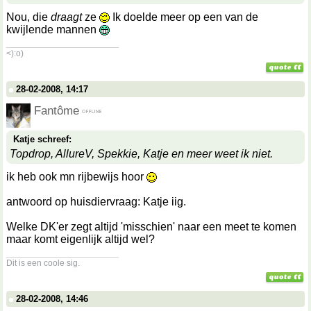
Nou, die
draagt
ze
Ik doelde meer op een van de
kwijlende mannen
__________________
<):o)
28-02-2008, 14:17
Fantôme
Katje schreef:
Topdrop, AllureV, Spekkie, Katje en meer weet ik niet.
ik heb ook mn rijbewijs hoor
antwoord op huisdiervraag: Katje iig.
Welke DK'er zegt altijd 'misschien' naar een meet te komen
maar komt eigenlijk altijd wel?
__________________
Dit is een coole sig.
28-02-2008, 14:46