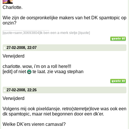
Charlotte.
Wie zijn de oorspronkelijke makers van het DK spamtopic op
onzin?
__________________
[quote=sann;30693804]Ik ben een a-merk sletje.[/quote]
27-02-2008, 22:07
Verwijderd
charlotte. wow, i'm on a roll here!!!
[edit] of niet
te laat. zie vraag stephan
27-02-2008, 22:26
Verwijderd
Volgens mij ook pixeldansje. retro(sterretje)love was ook een
dk spamtopic, maar niet begonnen door een dk'er.
Welke DK'ers vieren carnaval?