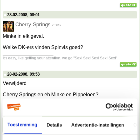
28-02-2008, 08:01
Cherry Springs
Minke in elk geval.
Welke DK-ers vinden Spinvis goed?
__________________
It's easy, like getting your attention, we go "Sex! Sex! Sex! Sex! Sex!"
28-02-2008, 09:53
Verwijderd
Cherry Springs en eh Minke en Pippeloen?
Welke DK-ers vinden Spinvis kut?
Toestemming
Details
Advertentie-instellingen
Ov
28-02-2008, 10:04
Verwijderd