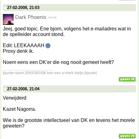
27-02-2008, 21:03
Dark Phoenix
Jeej, goed topic. Ene bjorn, volgens het e-mailadres wat in
de spelleider account stond.
Edit: LEEKAAAAH
Proxy denk ik.
Noem eens een DK'er die nog nooit gemeet heeft?
__________________
[quote=sann;30693804]Ik ben een a-merk sletje.[/quote]
27-02-2008, 21:04
Verwijderd
Kazet Nagorra.
Wie is de grootste intellectueel van DK en tevens het morele
geweten?