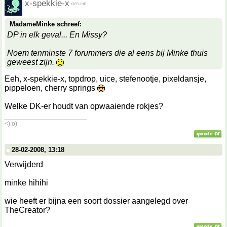
x-spekkie-x
MadameMinke schreef:
DP in elk geval... En Missy?
Noem tenminste 7 forummers die al eens bij Minke thuis
geweest zijn.
Eeh, x-spekkie-x, topdrop, uice, stefenootje, pixeldansje,
pippeloen, cherry springs
Welke DK-er houdt van opwaaiende rokjes?
__________________
<):o)
28-02-2008, 13:18
Verwijderd
minke hihihi
wie heeft er bijna een soort dossier aangelegd over
TheCreator?