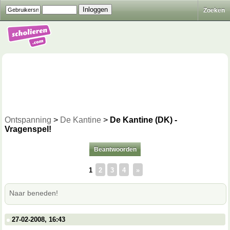
Zoeken
Ontspanning
>
De Kantine
>
De Kantine (DK) -
Vragenspel!
Beantwoorden
1
2
3
4
»
Naar beneden!
27-02-2008, 16:43